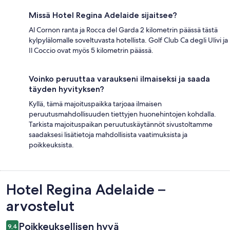
Missä Hotel Regina Adelaide sijaitsee?
Al Cornon ranta ja Rocca del Garda 2 kilometrin päässä tästä
kylpylälomalle soveltuvasta hotellista. Golf Club Ca degli Ulivi ja
Il Coccio ovat myös 5 kilometrin päässä.
Voinko peruuttaa varaukseni ilmaiseksi ja saada
täyden hyvityksen?
Kyllä, tämä majoituspaikka tarjoaa ilmaisen
peruutusmahdollisuuden tiettyjen huonehintojen kohdalla.
Tarkista majoituspaikan peruutuskäytännöt sivustoltamme
saadaksesi lisätietoja mahdollisista vaatimuksista ja
poikkeuksista.
Arvostelut
Hotel Regina Adelaide –
arvostelut
Poikkeuksellisen hyvä
9,4