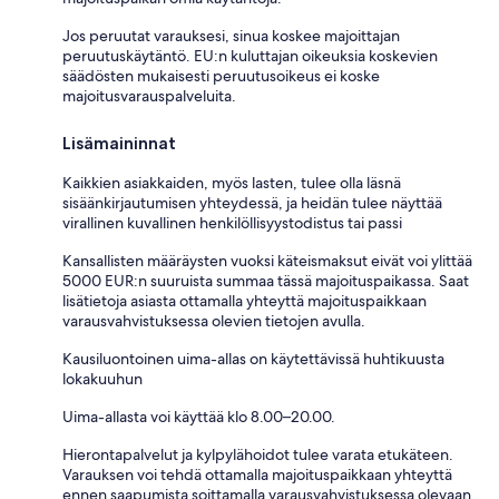
Jos peruutat varauksesi, sinua koskee majoittajan
peruutuskäytäntö. EU:n kuluttajan oikeuksia koskevien
säädösten mukaisesti peruutusoikeus ei koske
majoitusvarauspalveluita.
Lisämaininnat
Kaikkien asiakkaiden, myös lasten, tulee olla läsnä
sisäänkirjautumisen yhteydessä, ja heidän tulee näyttää
virallinen kuvallinen henkilöllisyystodistus tai passi
Kansallisten määräysten vuoksi käteismaksut eivät voi ylittää
5000 EUR:n suuruista summaa tässä majoituspaikassa. Saat
lisätietoja asiasta ottamalla yhteyttä majoituspaikkaan
varausvahvistuksessa olevien tietojen avulla.
Kausiluontoinen uima-allas on käytettävissä huhtikuusta
lokakuuhun
Uima-allasta voi käyttää klo 8.00–20.00.
Hierontapalvelut ja kylpylähoidot tulee varata etukäteen.
Varauksen voi tehdä ottamalla majoituspaikkaan yhteyttä
ennen saapumista soittamalla varausvahvistuksessa olevaan