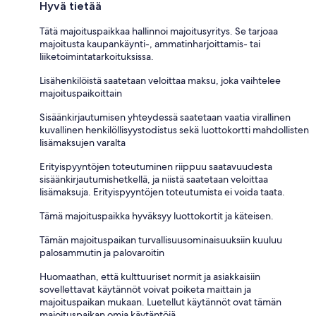
Hyvä tietää
Tätä majoituspaikkaa hallinnoi majoitusyritys. Se tarjoaa
majoitusta kaupankäynti-, ammatinharjoittamis- tai
liiketoimintatarkoituksissa.
Lisähenkilöistä saatetaan veloittaa maksu, joka vaihtelee
majoituspaikoittain
Sisäänkirjautumisen yhteydessä saatetaan vaatia virallinen
kuvallinen henkilöllisyystodistus sekä luottokortti mahdollisten
lisämaksujen varalta
Erityispyyntöjen toteutuminen riippuu saatavuudesta
sisäänkirjautumishetkellä, ja niistä saatetaan veloittaa
lisämaksuja. Erityispyyntöjen toteutumista ei voida taata.
Tämä majoituspaikka hyväksyy luottokortit ja käteisen.
Tämän majoituspaikan turvallisuusominaisuuksiin kuuluu
palosammutin ja palovaroitin
Huomaathan, että kulttuuriset normit ja asiakkaisiin
sovellettavat käytännöt voivat poiketa maittain ja
majoituspaikan mukaan. Luetellut käytännöt ovat tämän
majoituspaikan omia käytäntöjä.