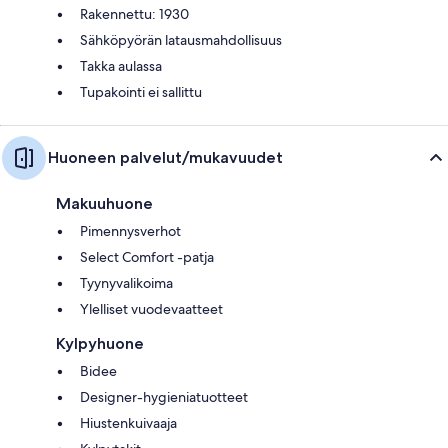
Rakennettu: 1930
Sähköpyörän latausmahdollisuus
Takka aulassa
Tupakointi ei sallittu
Huoneen palvelut/mukavuudet
Makuuhuone
Pimennysverhot
Select Comfort -patja
Tyynyvalikoima
Ylelliset vuodevaatteet
Kylpyhuone
Bidee
Designer-hygieniatuotteet
Hiustenkuivaaja