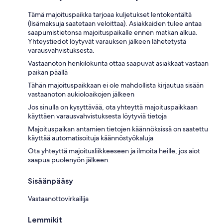
Tämä majoituspaikka tarjoaa kuljetukset lentokentältä
(lisämaksuja saatetaan veloittaa). Asiakkaiden tulee antaa
saapumistietonsa majoituspaikalle ennen matkan alkua.
Yhteystiedot löytyvät varauksen jälkeen lähetetystä
varausvahvistuksesta.
Vastaanoton henkilökunta ottaa saapuvat asiakkaat vastaan
paikan päällä
Tähän majoituspaikkaan ei ole mahdollista kirjautua sisään
vastaanoton aukioloaikojen jälkeen
Jos sinulla on kysyttävää, ota yhteyttä majoituspaikkaan
käyttäen varausvahvistuksesta löytyviä tietoja
Majoituspaikan antamien tietojen käännöksissä on saatettu
käyttää automatisoituja käännöstyökaluja
Ota yhteyttä majoitusliikkeeseen ja ilmoita heille, jos aiot
saapua puolenyön jälkeen.
Sisäänpääsy
Vastaanottovirkailija
Lemmikit