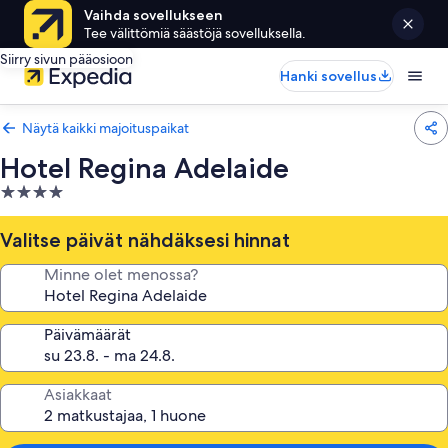
Vaihda sovellukseen
Tee välittömiä säästöjä sovelluksella.
Siirry sivun pääosioon
Hanki sovellus
Näytä kaikki majoituspaikat
Hotel Regina Adelaide
4.0
tähden
majoituspaikka
Valitse päivät nähdäksesi hinnat
Minne olet menossa?
Päivämäärät
Asiakkaat