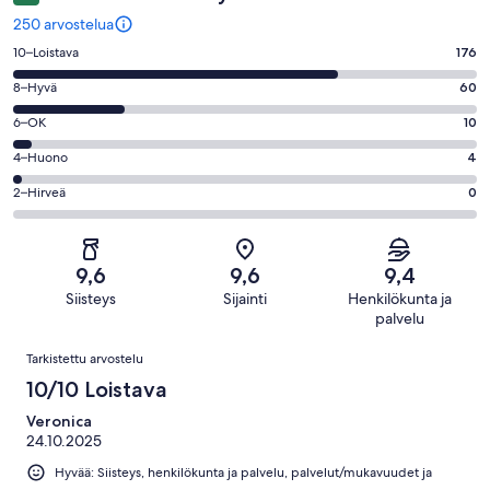
250 arvostelua
Arvosana
10–Loistava
176
10
Arvosana
8–Hyvä
60
-
8
Loistava.
Arvosana
6–OK
10
-
176
6
Hyvä.
Arvosana
4–Huono
4
kautta
-
60
4
250
OK.
Arvosana
2–Hirveä
0
kautta
-
arvostelua
10
2
250
Huono.
kautta
-
arvostelua
4
250
Hirveä.
kautta
9,6
9,6
9,4
arvostelua
0
250
Siisteys
Sijainti
Henkilökunta ja
kautta
arvostelua
palvelu
250
Arvostelut
arvostelua
Tarkistettu arvostelu
10/10 Loistava
Veronica
24.10.2025
Hyvää: Siisteys, henkilökunta ja palvelu, palvelut/mukavuudet ja