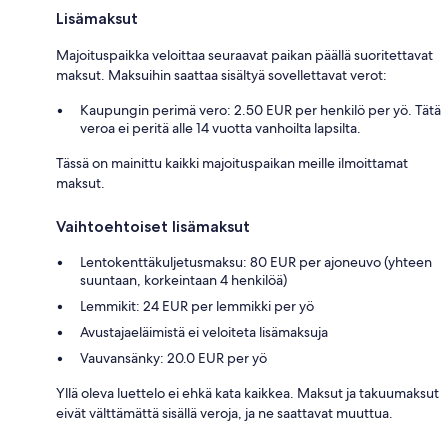
Lisämaksut
Majoituspaikka veloittaa seuraavat paikan päällä suoritettavat
maksut. Maksuihin saattaa sisältyä sovellettavat verot:
Kaupungin perimä vero: 2.50 EUR per henkilö per yö. Tätä
veroa ei peritä alle 14 vuotta vanhoilta lapsilta.
Tässä on mainittu kaikki majoituspaikan meille ilmoittamat
maksut.
Vaihtoehtoiset lisämaksut
Lentokenttäkuljetusmaksu: 80 EUR per ajoneuvo (yhteen
suuntaan, korkeintaan 4 henkilöä)
Lemmikit: 24 EUR per lemmikki per yö
Avustajaeläimistä ei veloiteta lisämaksuja
Vauvansänky: 20.0 EUR per yö
Yllä oleva luettelo ei ehkä kata kaikkea. Maksut ja takuumaksut
eivät välttämättä sisällä veroja, ja ne saattavat muuttua.