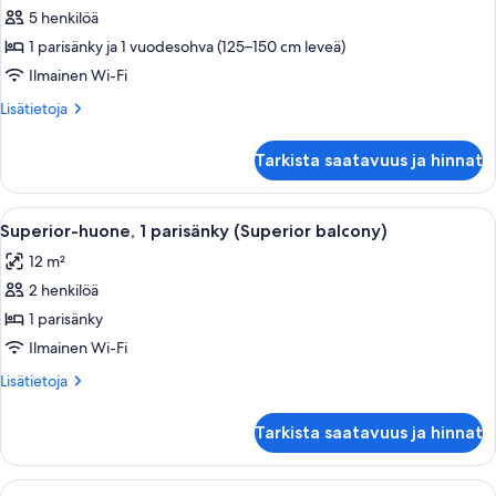
5 henkilöä
Sviitti,
1
1 parisänky ja 1 vuodesohva (125–150 cm leveä)
parisänky
Ilmainen Wi-Fi
ja
Lisätietoja
Lisätietoja
vuodesohva
huoneesta
(Family
Sviitti,
Tarkista saatavuus ja hinnat
1
Suite)
parisänky
kuvat
ja
Avaa
Hotellihuone, jossa on suuri sänky, ka
1
vuodesohva
Superior-huone, 1 parisänky (Superior balcony)
kaikki
(Family
12 m²
Suite)
huonetyypin
2 henkilöä
Superior-
huone,
1 parisänky
1
Ilmainen Wi-Fi
parisänky
Lisätietoja
Lisätietoja
(Superior
huoneesta
balcony)
Superior-
Tarkista saatavuus ja hinnat
huone,
kuvat
1
parisänky