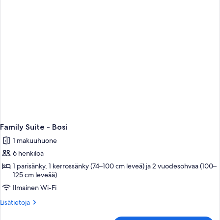
(Superior
balcony)
Family Suite - Bosi
1 makuuhuone
6 henkilöä
1 parisänky, 1 kerrossänky (74–100 cm leveä) ja 2 vuodesohvaa (100–
125 cm leveää)
Ilmainen Wi-Fi
Lisätietoja
Lisätietoja
huoneesta
Family