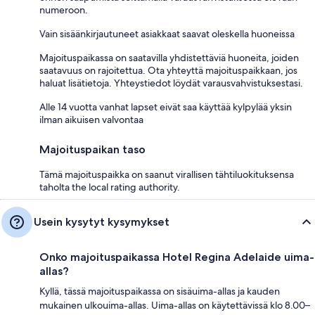
numeroon.
Vain sisäänkirjautuneet asiakkaat saavat oleskella huoneissa
Majoituspaikassa on saatavilla yhdistettäviä huoneita, joiden
saatavuus on rajoitettua. Ota yhteyttä majoituspaikkaan, jos
haluat lisätietoja. Yhteystiedot löydät varausvahvistuksestasi.
Alle 14 vuotta vanhat lapset eivät saa käyttää kylpylää yksin
ilman aikuisen valvontaa
Majoituspaikan taso
Tämä majoituspaikka on saanut virallisen tähtiluokituksensa
taholta the local rating authority.
Usein kysytyt kysymykset
Onko majoituspaikassa Hotel Regina Adelaide uima-
allas?
Kyllä, tässä majoituspaikassa on sisäuima-allas ja kauden
mukainen ulkouima-allas. Uima-allas on käytettävissä klo 8.00–