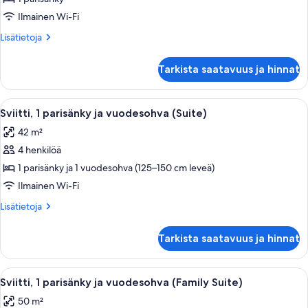
1
Ilmainen Wi-Fi
parisänky
Lisätietoja
Lisätietoja
(Superior)
huoneesta
kuvat
Superior-
Tarkista saatavuus ja hinnat
huone,
1
parisänky
Avaa
Hotellihuone, jonka värimaailma on ke
2
(Superior)
Sviitti, 1 parisänky ja vuodesohva (Suite)
kaikki
42 m²
huonetyypin
4 henkilöä
Sviitti,
1
1 parisänky ja 1 vuodesohva (125–150 cm leveä)
parisänky
Ilmainen Wi-Fi
ja
Lisätietoja
Lisätietoja
vuodesohva
huoneesta
(Suite)
Sviitti,
Tarkista saatavuus ja hinnat
1
kuvat
parisänky
ja
Avaa
Siististi pedattu sänky valkoisilla laka
3
vuodesohva
Sviitti, 1 parisänky ja vuodesohva (Family Suite)
kaikki
(Suite)
50 m²
huonetyypin