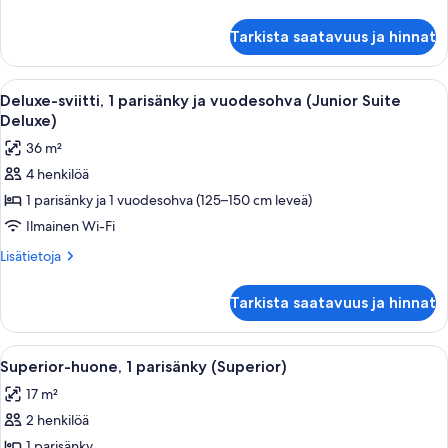
(Junior
huoneesta
Suite)
Junior-
Tarkista saatavuus ja hinnat
sviitti,
kuvat
1
parisänky
Avaa
Makuuhuoneessa on sänky, työpöytä, tu
7
(Junior
Deluxe-sviitti, 1 parisänky ja vuodesohva (Junior Suite
kaikki
Suite)
Deluxe)
huonetyypin
36 m²
Deluxe-
4 henkilöä
sviitti,
1 parisänky ja 1 vuodesohva (125–150 cm leveä)
1
parisänky
Ilmainen Wi-Fi
ja
Lisätietoja
Lisätietoja
vuodesohva
huoneesta
Deluxe-
(Junior
Tarkista saatavuus ja hinnat
sviitti,
Suite
1
Deluxe)
parisänky
Avaa
Hotellihuone, jossa on suuri sänky, ka
4
kuvat
ja
Superior-huone, 1 parisänky (Superior)
kaikki
vuodesohva
17 m²
(Junior
huonetyypin
Suite
2 henkilöä
Superior-
Deluxe)
huone,
1 parisänky