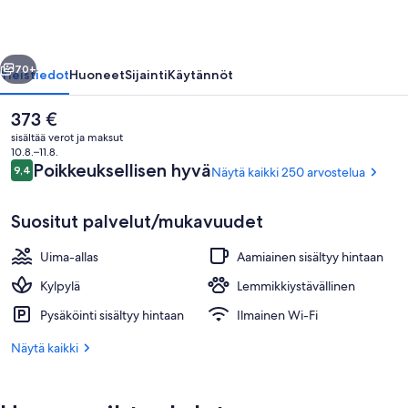
llinen
Seuraava
70+
Yleistiedot
Huoneet
Sijainti
Käytännöt
Nykyinen
373 €
hinta
sisältää verot ja maksut
on
10.8.–11.8.
373 €
Arvostelut
Poikkeuksellisen hyvä
9,4
Näytä kaikki 250 arvostelua
9,4 kautta 10.
Suositut palvelut/mukavuudet
Uima-allas
Aamiainen sisältyy hintaan
Parihoitohuone(ita), sauna, poreallas,
Kylpylä
Lemmikkiystävällinen
Pysäköinti sisältyy hintaan
Ilmainen Wi-Fi
Näytä kaikki