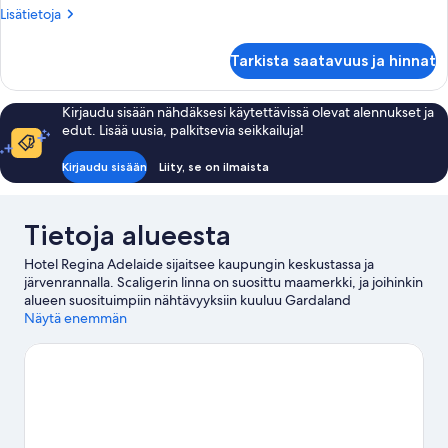
Lisätietoja
Lisätietoja
huoneesta
Duplex
Tarkista saatavuus ja hinnat
Suite
-
Bosi
Kirjaudu sisään nähdäksesi käytettävissä olevat alennukset ja
edut. Lisää uusia, palkitsevia seikkailuja!
Kirjaudu sisään
Liity, se on ilmaista
Tietoja alueesta
Hotel Regina Adelaide sijaitsee kaupungin keskustassa ja
järvenrannalla. Scaligerin linna on suosittu maamerkki, ja joihinkin
alueen suosituimpiin nähtävyyksiin kuuluu Gardaland
(teemapuisto) ja Movieland. Il Coccio ja Giardino di Casa Biasi
Näytä enemmän
ovat myös vierailun arvoisia. Täällä voit meloa kajakilla ja
vesihiihtää, tai kokeilla erilaisia ulkoilma-aktiviteetteja, joihin
kuuluu muun muassa kalliokiipeily ja laskuvarjohyppääminen
nearby.
Vieraile matkaoppaassamme kohteeseen Garda