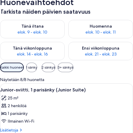
Huonevaihtoehdot
Tarkista näiden päivien saatavuus
Tarkista tämän illan saatavuus elok. 9 - elok. 10
Tarkista huomisen saatavuus elo
Tänä iltana
Huomenna
elok. 9 - elok. 10
elok. 10 - elok. 11
Tarkista tämän viikonlopun saatavuus elok. 14 - elok. 16
Tarkista ensi viikonlopun saata
Tänä viikonloppuna
Ensi viikonloppuna
elok. 14 - elok. 16
elok. 21 - elok. 23
Huoneille
Kaikki huoneet
1 sänky
2 sänkyä
3+ sänkyä
saatavilla
olevia
Näytetään 8/8 huonetta
suodattimia
Avaa
Hotellihuone, jossa on sänky, kaksi no
3
Junior-sviitti, 1 parisänky (Junior Suite)
kaikki
25 m²
huonetyypin
2 henkilöä
Junior-
sviitti,
1 parisänky
1
Ilmainen Wi-Fi
parisänky
Lisätietoja
Lisätietoja