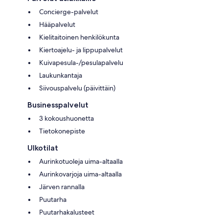
Concierge-palvelut
Hääpalvelut
Kielitaitoinen henkilökunta
Kiertoajelu- ja lippupalvelut
Kuivapesula-/pesulapalvelu
Laukunkantaja
Siivouspalvelu (päivittäin)
Businesspalvelut
3 kokoushuonetta
Tietokonepiste
Ulkotilat
Aurinkotuoleja uima-altaalla
Aurinkovarjoja uima-altaalla
Järven rannalla
Puutarha
Puutarhakalusteet