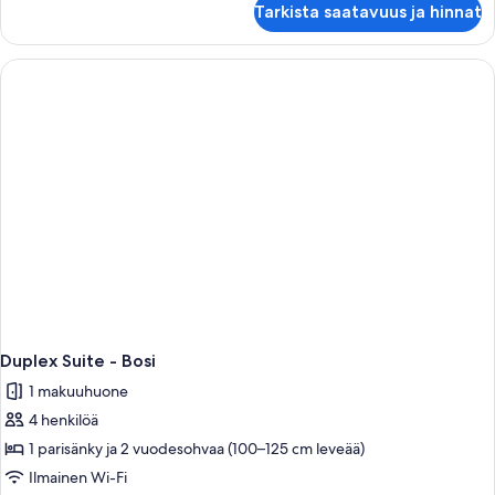
Tarkista saatavuus ja hinnat
Suite
-
Bosi
Duplex Suite - Bosi
1 makuuhuone
4 henkilöä
1 parisänky ja 2 vuodesohvaa (100–125 cm leveää)
Ilmainen Wi-Fi