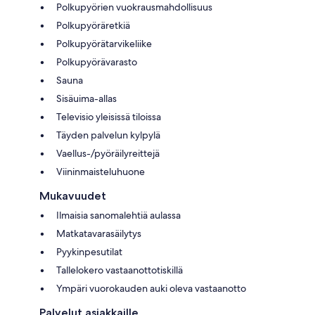
Polkupyörien vuokrausmahdollisuus
Polkupyöräretkiä
Polkupyörätarvikeliike
Polkupyörävarasto
Sauna
Sisäuima-allas
Televisio yleisissä tiloissa
Täyden palvelun kylpylä
Vaellus-/pyöräilyreittejä
Viininmaisteluhuone
Mukavuudet
Ilmaisia sanomalehtiä aulassa
Matkatavarasäilytys
Pyykinpesutilat
Tallelokero vastaanottotiskillä
Ympäri vuorokauden auki oleva vastaanotto
Palvelut asiakkaille