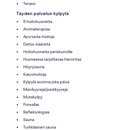
Terassi
Täyden palvelun kylpylä
5 hoitohuonetta
Aromaterapiaa
Ayurveda-hoitoja
Detox-kääreitä
Hoitohuoneita pariskunnille
Huoneessa tarjottavaa hierontaa
Höyrysauna
Kasvohoitoja
Kylpylä avoinna joka päivä
Manikyyrejä/pedikyyrejä
Mutakylpy
Poreallas
Refleksologiaa
Sauna
Turkkilainen sauna