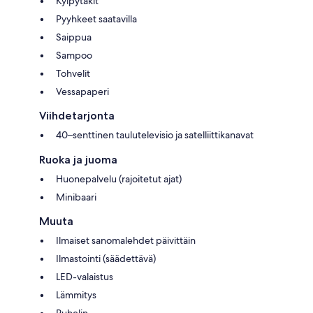
Kylpytakit
Pyyhkeet saatavilla
Saippua
Sampoo
Tohvelit
Vessapaperi
Viihdetarjonta
40–senttinen taulutelevisio ja satelliittikanavat
Ruoka ja juoma
Huonepalvelu (rajoitetut ajat)
Minibaari
Muuta
Ilmaiset sanomalehdet päivittäin
Ilmastointi (säädettävä)
LED-valaistus
Lämmitys
Puhelin