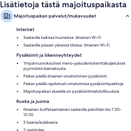
Lisätietoja tästä majoituspaikasta
Majoituspaikan palvelut/mukavuudet
Internet
Saatavilla kaikissa huoneissa: ilmainen Wi-Fi
Saatavilla joissain yleisissä tiloissa: ilmainen Wi-Fi
Pysäköinti ja liikenneyhteydet
Ympärivuorokautiset meno-paluulentokenttäkuljetukset
pyynnöstä lisämaksusta
Paikan päällä ilmainen omatoiminen pysäköinti
Paikan päällä rajoitetusti omatoimisia pysäköintipaikkoja
Majoituspaikan alueella on pysäköintimahdollisuuksia
Ruoka ja juoma
Ilmainen buffetaamiainen saatavilla päivittäin klo 7.30–
10.30
2 baaria/aulabaaria
2 ravintolaa