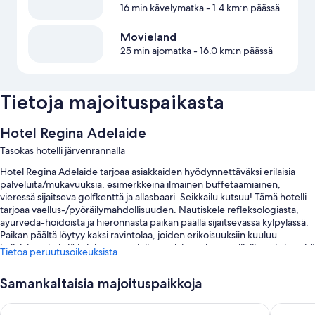
16 min kävelymatka
- 1.4 km:n päässä
Movieland
25 min ajomatka
- 16.0 km:n päässä
Tietoja majoituspaikasta
Hotel Regina Adelaide
Tasokas hotelli järvenrannalla
Hotel Regina Adelaide tarjoaa asiakkaiden hyödynnettäväksi erilaisia
palveluita/mukavuuksia, esimerkkeinä ilmainen buffetaamiainen,
vieressä sijaitseva golfkenttä ja allasbaari. Seikkailu kutsuu! Tämä hotelli
tarjoaa vaellus-/pyöräilymahdollisuuden. Nautiskele refleksologiasta,
ayurveda-hoidoista ja hieronnasta paikan päällä sijaitsevassa kylpylässä.
Paikan päältä löytyy kaksi ravintolaa, joiden erikoisuuksiin kuuluu
italialainen keittiö ja joissa on tarjolla aamiainen, lounas, illallinen ja kevyitä
Tietoa peruutusoikeuksista
aterioita. Ilmainen Wi-Fi huoneessa on kaikkien asiakkaiden käytössä.
Saatavilla oleviin palveluihin/mukavuuksiin kuuluu myös terassi ja kahvila.
Samankaltaisia majoituspaikkoja
Muihin etuihin lukeutuvat:
Sky Pool Hotel Sole Garda
Parc Hote