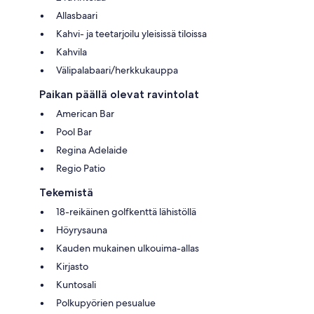
Allasbaari
Kahvi- ja teetarjoilu yleisissä tiloissa
Kahvila
Välipalabaari/herkkukauppa
Paikan päällä olevat ravintolat
American Bar
Pool Bar
Regina Adelaide
Regio Patio
Tekemistä
18-reikäinen golfkenttä lähistöllä
Höyrysauna
Kauden mukainen ulkouima-allas
Kirjasto
Kuntosali
Polkupyörien pesualue