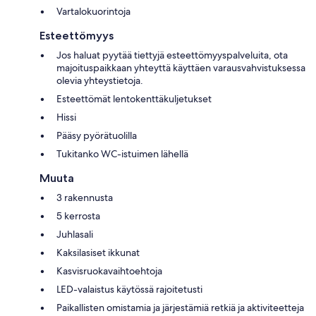
Vartalokuorintoja
Esteettömyys
Jos haluat pyytää tiettyjä esteettömyyspalveluita, ota
majoituspaikkaan yhteyttä käyttäen varausvahvistuksessa
olevia yhteystietoja.
Esteettömät lentokenttäkuljetukset
Hissi
Pääsy pyörätuolilla
Tukitanko WC-istuimen lähellä
Muuta
3 rakennusta
5 kerrosta
Juhlasali
Kaksilasiset ikkunat
Kasvisruokavaihtoehtoja
LED-valaistus käytössä rajoitetusti
Paikallisten omistamia ja järjestämiä retkiä ja aktiviteetteja