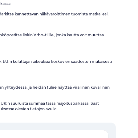
ikassa
 Harkitse kannettavan häkävaroittimen tuomista matkallesi.
postitse linkin Vrbo-tilille, jonka kautta voit muuttaa
. EU:n kuluttajan oikeuksia koskevien säädösten mukaisesti
en yhteydessä, ja heidän tulee näyttää virallinen kuvallinen
 EUR:n suuruista summaa tässä majoituspaikassa. Saat
uksessa olevien tietojen avulla.