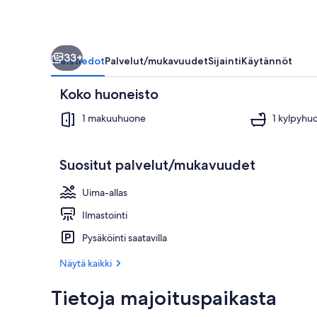
33+
Yleistiedot
Palvelut/mukavuudet
Sijainti
Käytännöt
Koko huoneisto
1 makuuhuone
1 kylpyhu
Suositut palvelut/mukavuudet
Uima-allas
Uima-allas
Ilmastointi
Pysäköinti saatavilla
Näytä kaikki
Tietoja majoituspaikasta