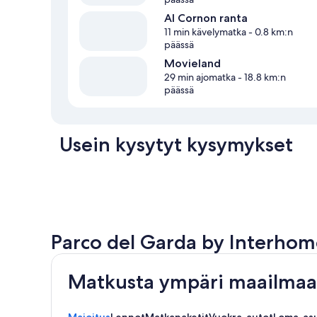
Al Cornon ranta
11 min kävelymatka
- 0.8 km:n
päässä
Movieland
29 min ajomatka
- 18.8 km:n
päässä
Usein kysytyt kysymykset
Parco del Garda by Interhom
Matkusta ympäri maailmaa 
Majoitus
Lennot
Matkapaketit
Vuokra-autot
Loma-as