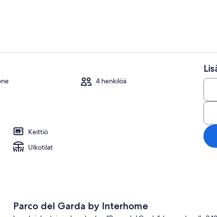
Li
Huvivenesa
one
4 henkilöä
Keittiö
Ulkotilat
Parco del Garda by Interhome