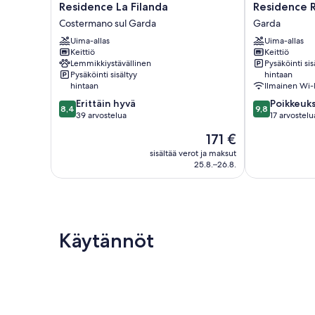
Residence
Residence
Residence La Filanda
Residence R
La
Rustico
Costermano sul Garda
Garda
Filanda
Garda
Uima-allas
Uima-allas
Costermano
Keittiö
Keittiö
sul
Lemmikkiystävällinen
Pysäköinti sis
Garda
Pysäköinti sisältyy
hintaan
hintaan
Ilmainen Wi-
8.4
9.8
Erittäin hyvä
Poikkeuks
8,4
9,8
kautta
kautta
39 arvostelua
17 arvostelu
10,
10,
Hinta
171 €
Erittäin
Poikkeuksellis
on
hyvä,
hyvä,
sisältää verot ja maksut
171 €
25.8.–26.8.
39
17
arvostelua
arvostelua
Käytännöt