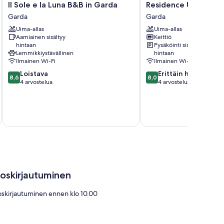
Il
Residence
Il Sole e la Luna B&B in Garda
Residence Uliveto
Sole
Uliveto
Garda
Garda
e
Garda
Uima-allas
Uima-allas
la
Aamiainen sisältyy
Keittiö
Luna
hintaan
Pysäköinti sisältyy
B&B
Lemmikkiystävällinen
hintaan
in
Ilmainen Wi-Fi
Ilmainen Wi-Fi
Garda
8.6
8.0
Loistava
Erittäin hyvä
Garda
8,6
8,0
kautta
kautta
4 arvostelua
4 arvostelua
10,
10,
Loistava,
Erittäin
4
hyvä,
arvostelua
4
arvostelua
loskirjautuminen
oskirjautuminen ennen klo 10.00