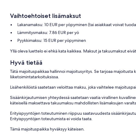
Vaihtoehtoiset lisämaksut
Lakanamaksu: 10 EUR per yöpyminen (tai asiakkaat voivat tuod
Lämmitysmaksu: 7.86 EUR per yö
Pyykkimaksu: 15 EUR per yöpyminen
Yllä oleva luettelo ei ehkä kata kaikkea. Maksut ja takuumaksut eivät
Hyvä tietää
Tätä majoituspaikkaa hallinnoi majoitusyritys. Se tarjoaa majoitusta
liiketoimintatarkoituksissa.
Lisähenkilöistä saatetaan veloittaa maksu, joka vaihtelee majoituspai
Sisäänkirjautumisen yhteydessä saatetaan vaatia virallinen kuvallinen 
käteisellä maksettava takuumaksu mahdollisten lisämaksujen varalt
Erityispyyntöjen toteutuminen riippuu saatavuudesta sisäänkirjautumi
Erityispyyntöjen toteutumista ei voida taata.
Tämä majoituspaikka hyväksyy käteisen.