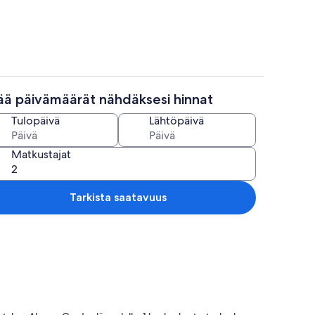
sää päivämäärät nähdäksesi hinnat
tama
Ulkoruokailutilat
Tulopäivä
Lähtöpäivä
Matkustajat
Tarkista saatavuus