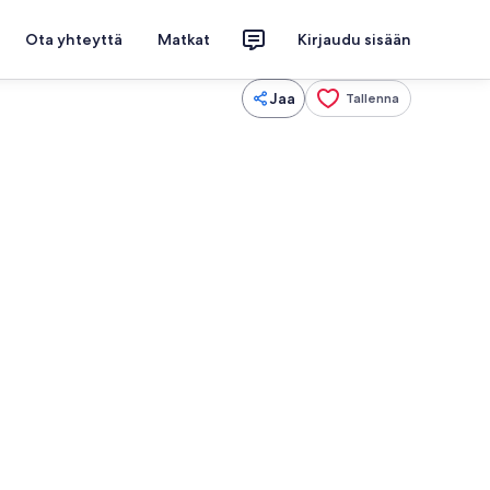
Ota yhteyttä
Matkat
Kirjaudu sisään
Jaa
Tallenna
e, internet
Ulkoalueet