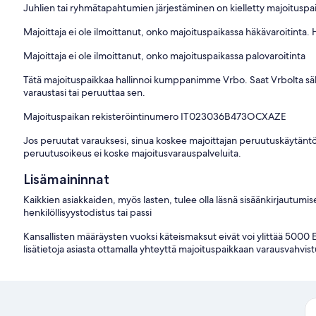
Juhlien tai ryhmätapahtumien järjestäminen on kielletty majoituspa
Majoittaja ei ole ilmoittanut, onko majoituspaikassa häkävaroitinta.
Majoittaja ei ole ilmoittanut, onko majoituspaikassa palovaroitinta
Tätä majoituspaikkaa hallinnoi kumppanimme Vrbo. Saat Vrbolta sähkö
varaustasi tai peruuttaa sen.
Majoituspaikan rekisteröintinumero IT023036B473OCXAZE
Jos peruutat varauksesi, sinua koskee majoittajan peruutuskäytäntö
peruutusoikeus ei koske majoitusvarauspalveluita.
Lisämaininnat
Kaikkien asiakkaiden, myös lasten, tulee olla läsnä sisäänkirjautumis
henkilöllisyystodistus tai passi
Kansallisten määräysten vuoksi käteismaksut eivät voi ylittää 5000
lisätietoja asiasta ottamalla yhteyttä majoituspaikkaan varausvahvist