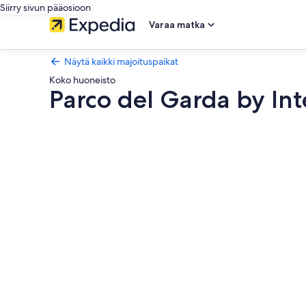
Siirry sivun pääosioon
Varaa matka
Näytä kaikki majoituspaikat
Koko huoneisto
Parco del Garda by In
Majoituspaikan
Parco
del
Garda
by
Interhome
valokuvagalleria