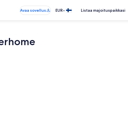
•
Avaa sovellus
EUR
Listaa majoituspaikkasi
terhome
1 makuuhuon