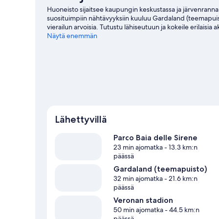
Huoneisto sijaitsee kaupungin keskustassa ja järvenrannall
suosituimpiin nähtävyyksiin kuuluu Gardaland (teemapuisto
vierailun arvoisia. Tutustu lähiseutuun ja kokeile erilaisia
matkaoppaassamme kohteeseen Garda
Näytä enemmän
Garda: näytä lisää huoneistoja
Lähettyvillä
Parco Baia delle Sirene
23 min ajomatka
- 13.3 km:n
päässä
Gardaland (teemapuisto)
32 min ajomatka
- 21.6 km:n
päässä
Veronan stadion
50 min ajomatka
- 44.5 km:n
päässä