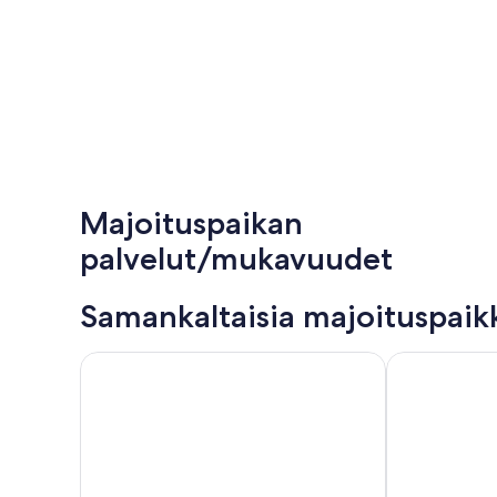
Majoituspaikan
palvelut/mukavuudet
Samankaltaisia majoituspaik
Residence La Filanda
Residence Rus