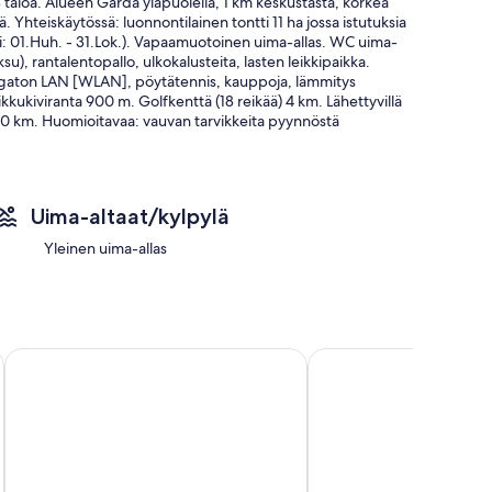
 taloa. Alueen Garda yläpuolella, 1 km keskustasta, korkea
vä. Yhteiskäytössä: luonnontilainen tontti 11 ha jossa istutuksia
sti: 01.Huh. - 31.Lok.). Vapaamuotoinen uima-allas. WC uima-
ksu), rantalentopallo, ulkokalusteita, lasten leikkipaikka.
Langaton LAN [WLAN], pöytätennis, kauppoja, lämmitys
kkukiviranta 900 m. Golfkenttä (18 reikää) 4 km. Lähettyvillä
40 km. Huomioitavaa: vauvan tarvikkeita pyynnöstä
22, uudenaikaisesti sisustettu: olo/makuuhuone, 1
rhaan, parvekkeelle. 1 huone, 2 nukkumismahdollisuutta. Avoin
isämaksu), ilmastointilaite. Parveke tai
Uima-altaat/kylpylä
issä: tallelokero. Pysäköintipaikka talon vieressä.
Yleinen uima-allas
Il Sole e la Luna B&B in Garda
Residence Uliveto