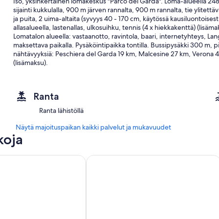
Iso, yksinkertainen lomakeskus "Parco del Garda". Loma-alueella 248
sijainti kukkulalla, 900 m järven rannalta, 900 m rannalta, tie ylitettä
ja puita, 2 uima-altaita (syvyys 40 - 170 cm, käytössä kausiluontoise
allasalueella, lastenallas, ulkosuihku, tennis (4 x hiekkakenttä) (lisäma
Lomatalon alueella: vastaanotto, ravintola, baari, internetyhteys, 
maksettava paikalla. Pysäköintipaikka tontilla. Bussipysäkki 300 m, pi
nähtävyyksiä: Peschiera del Garda 19 km, Malcesine 27 km, Verona 
(lisämaksu).
"De Lux", 2-huoneen huoneisto 36 - 40 m2. Peruskorjattu vuonna 20
vuodesohva kahdelle, ruokapöytä ja satelliitti TV. Uloskäynti puuta
keittiö (2 induktioliesi, mikroaaltouuni). Suihku/bidet/WC. Lämmitys (l
Ranta
puutarhaistumapaikka. Terassikalusteita, parvekekalusteita. Käytettäv
Huomioitavaa: savuton huoneisto. IT023036B473OCXAZE
Ranta lähistöllä
Sisältyy hintaan:
Näytä majoituspaikan kaikki palvelut ja mukavuudet
Ilmastointi
koja
ERV peruutusturvavakuutus
Loppusiivous (perussiivous hoidetaan aina itse vuokralaisena)
tico
Hotel Centrale
Pysäköintipaikka ulkona
Interhome istuttaa 100'000 m2 kukkapeltoa mehiläisten suojeluun
Deposit information:
Takuusumma käteisellä, palautetaan lähtiessä: 150.0 EUR
#IT2880.620.4