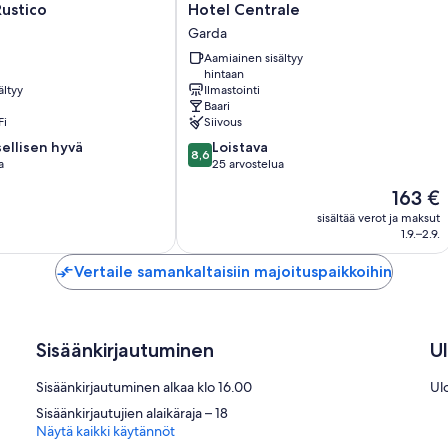
Hotel
ustico
Hotel Centrale
Centrale
Garda
Garda
Aamiainen sisältyy
hintaan
ältyy
Ilmastointi
Baari
Fi
Siivous
8.6
ellisen hyvä
Loistava
8,6
kautta
a
25 arvostelua
10,
Hinta
163 €
en
Loistava,
on
25
sisältää verot ja maksut
163 €
1.9.–2.9.
arvostelua
Vertaile samankaltaisiin majoituspaikkoihin
Sisäänkirjautuminen
U
Sisäänkirjautuminen alkaa klo 16.00
Ul
Sisäänkirjautujien alaikäraja – 18
Näytä kaikki käytännöt