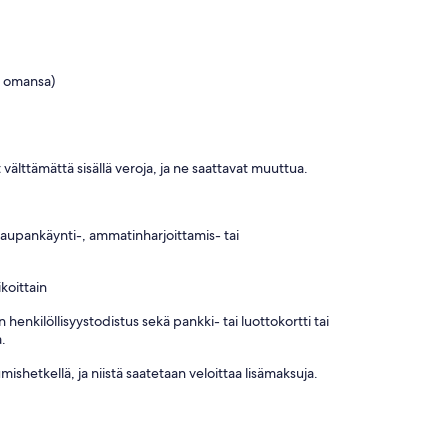
a omansa)
 välttämättä sisällä veroja, ja ne saattavat muuttua.
 kaupankäynti-, ammatinharjoittamis- tai
koittain
henkilöllisyystodistus sekä pankki- tai luottokortti tai
a.
shetkellä, ja niistä saatetaan veloittaa lisämaksuja.