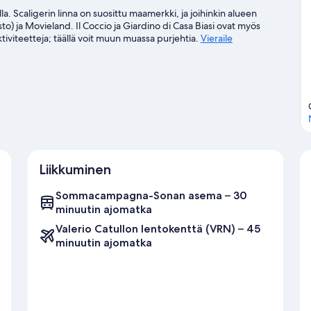
a. Scaligerin linna on suosittu maamerkki, ja joihinkin alueen
) ja Movieland. Il Coccio ja Giardino di Casa Biasi ovat myös
 aktiviteetteja; täällä voit muun muassa purjehtia.
Vieraile
Liikkuminen
Sommacampagna-Sonan asema – 30
minuutin ajomatka
Valerio Catullon lentokenttä (VRN) – 45
minuutin ajomatka