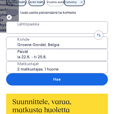
Majoitus lisätty
Lento lisätty
Vuokra-auto
Economy
vuokra-
auto
Lisää useita päivämääriä tai kohteita
yhdessä
ja
Lähtöpaikka
hyödynnä
säästöt
Kohde
Päivät
Matkustajat
Hae
Suunnittele, varaa,
matkusta huoletta