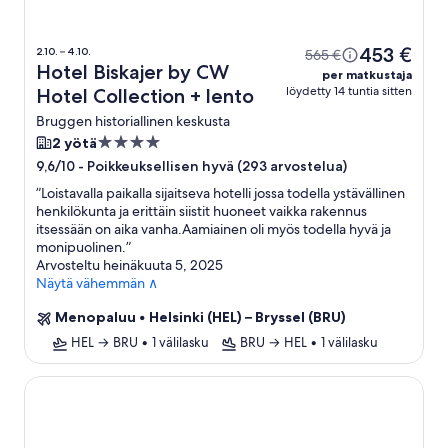
453 €
2.10. – 4.10.
565 €
Hotel Biskajer by CW
per matkustaja
löydetty 14 tuntia sitten
Hotel Collection + lento
Bruggen historiallinen keskusta
4.0
2 yötä
tähden
-
Poikkeuksellisen hyvä (293 arvostelua)
9,6/10
majoituspaikka
”
Loistavalla paikalla sijaitseva hotelli jossa todella ystävällinen
henkilökunta ja erittäin siistit huoneet vaikka rakennus
itsessään on aika vanha.Aamiainen oli myös todella hyvä ja
monipuolinen.
”
Arvosteltu heinäkuuta 5, 2025
Näytä vähemmän ∧
Menopaluu
•
Helsinki (HEL) – Bryssel (BRU)
HEL → BRU
•
1 välilasku
BRU → HEL
•
1 välilasku
Hotel Navarra Brugge