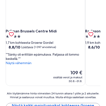
Pullman Brussels Centre Midi
Radisson Ho
Pullman Brussels Centre Midi
Radisson Ho
4.0
4.0
tähden
tähden
1,7 km kohteesta Groene Gordel
1,9 km kohtee
majoituspaikka
majoituspai
8.8
8.6
8,8/10
8,6/10
Loistava
Loi
(1 097 arvostelua)
kautta
kautta
”Sänky oli eritttäin epämukava. Patjassa oli lommo
10,
10,
keskellä.”
Loistava,
Loistava,
Näytä vähemmän
(1 097
(1 008
arvostelua)
arvostelua)
Hinta
109 €
on
sisältää verot ja maksut
109 €
30.8.–31.8.
Alin
Alin löytämämme hinta viimeisten 24 tunnin aikana 1 yölle ja 2 aikuiselle.
Hinnat ja saatavuus voivat muuttua. Muita ehtoja saatetaan soveltaa.
löytämämme
hinta
Näytä kaikki majoituspaikat kohteessa Groene