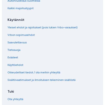
Autonvuokraus Suomessa
Kaikki majoitustyypit
Käytännöt
Yleiset ehdot ja rajoitukset (pois lukien Vrbo-varaukset)
Vrbon sopimusehdot
Saavutettavuus
Tietosuoja
Evästeet
Käyttöehdot
Oikeudelliset tiedot / ota meihin yhteyttä
Sisältövaatimukset ja ilmoituksen tekeminen sisällöstä
Tuki
Ota yhteyttä