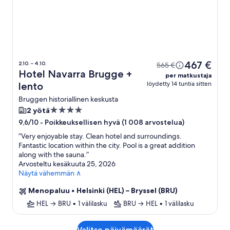
467 €
2.10. – 4.10.
565 €
Hotel Navarra Brugge +
per matkustaja
löydetty 14 tuntia sitten
lento
Bruggen historiallinen keskusta
4.0
2 yötä
tähden
-
Poikkeuksellisen hyvä (1 008 arvostelua)
9,6/10
majoituspaikka
”
Very enjoyable stay. Clean hotel and surroundings.
Fantastic location within the city. Pool is a great addition
along with the sauna.
”
Arvosteltu kesäkuuta 25, 2026
Näytä vähemmän ∧
Menopaluu
•
Helsinki (HEL) – Bryssel (BRU)
HEL → BRU
•
1 välilasku
BRU → HEL
•
1 välilasku
Valitse päivämäärät