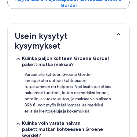
viimeisten
Gordel
24
tunnin
aikana
1
yölle
ja
Usein kysytyt
2
kysymykset
aikuiselle.
Hinnat
ja
Kuinka paljon kohteen Groene Gordel
saatavuus
pakettimatka maksaa?
voivat
muuttua.
Varaamalla kohteen Groene Gordel
Muita
lomapaketin uuteen kohteeseen
ehtoja
tutustuminen on helppoa. Voit lisätä pakettiisi
saatetaan
haluamasi tuotteet, kuten esimerkiksi lennot,
soveltaa.
hotellin ja vuokra-auton, ja maksaa vain alkaen
396 €. Voit myös lisätä lomaasi esimerkiksi
erilaisia kiertoajeluja ja kokemuksia.
Kuinka voin varata halvan
pakettimatkan kohteeseen Groene
Gordel?