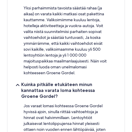
Yksi parhaimmista tavoista säästää rahaa (ja
aikaa) on varata kaikki matkasi osat pakettina
kauttamme. Valikoimiimme kuuluu lentoja,
hotelleja aktiviteetteja ja vuokra-autoja. Voit
valita niistä suunnitelmiisi parhaiten sopivat
vaihtoehdot ja säästää tuntuvasti, Ja koska
ymmärrämme, että kaikki vaihtoehdot eivät
sovi kaikille, valikoimaamme kuuluu yli 500
lentoyhtiön lentoja ja yli 1 000 000
majoituspaikkaa maailmanlaajuisesti. Näin voit
helposti luoda oman unelmalomasi
kohteeseen Groene Gordel.
Kuinka pitkälle etukäteen minun
kannattaa varata loma kohteessa
Groene Gordel?
Jos varaat lomasi kohteessa Groene Gordel
hyvissä ajoin, sinulla riittää vaihtoehtoja ja
hinnat ovat halvimmillaan. Lentoyhtiöt
julkaisevat lentolippujensa hinnat yleisesti
ottaen noin vuoden ennen lähtöpäivää, joten