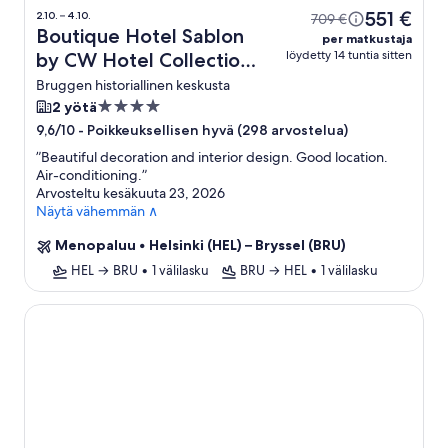
551 €
2.10. – 4.10.
709 €
Boutique Hotel Sablon
per matkustaja
löydetty 14 tuntia sitten
by CW Hotel Collection
+ lento
Bruggen historiallinen keskusta
4.0
2 yötä
tähden
-
Poikkeuksellisen hyvä (298 arvostelua)
9,6/10
majoituspaikka
”
Beautiful decoration and interior design. Good location.
Air-conditioning.
”
Arvosteltu kesäkuuta 23, 2026
Näytä vähemmän ∧
Menopaluu
•
Helsinki (HEL) – Bryssel (BRU)
HEL → BRU
•
1 välilasku
BRU → HEL
•
1 välilasku
Hotel Biskajer by CW Hotel Collection