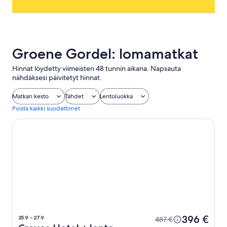
Groene Gordel: lomamatkat
Hinnat löydetty viimeisten 48 tunnin aikana. Napsauta
nähdäksesi päivitetyt hinnat.
Matkan kesto
Tähdet
Lentoluokka
Poista kaikki suodattimet
Craves Hotel
396 €
25.9. – 27.9.
487 €