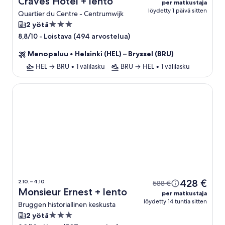
Craves Hotel + lento
per matkustaja
löydetty 1 päivä sitten
Quartier du Centre - Centrumwijk
3.0
2 yötä
tähden
-
Loistava (494 arvostelua)
8,8/10
majoituspaikka
Menopaluu
•
Helsinki (HEL) – Bryssel (BRU)
HEL → BRU
•
1 välilasku
BRU → HEL
•
1 välilasku
Monsieur Ernest
428 €
2.10. – 4.10.
588 €
Monsieur Ernest + lento
per matkustaja
löydetty 14 tuntia sitten
Bruggen historiallinen keskusta
3.0
2 yötä