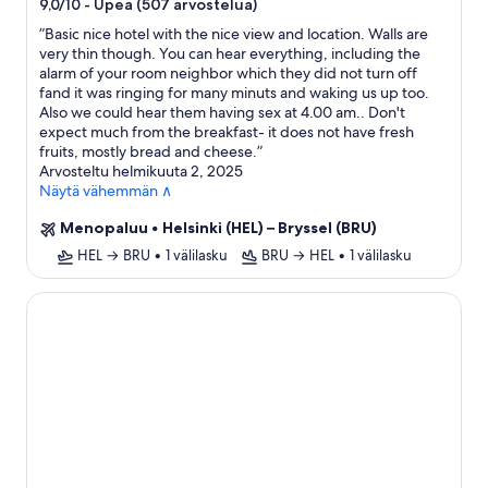
tähden
-
Upea (507 arvostelua)
9,0/10
majoituspaikka
”
Basic nice hotel with the nice view and location. Walls are
very thin though. You can hear everything, including the
alarm of your room neighbor which they did not turn off
fand it was ringing for many minuts and waking us up too.
Also we could hear them having sex at 4.00 am.. Don't
expect much from the breakfast- it does not have fresh
fruits, mostly bread and cheese.
”
Arvosteltu helmikuuta 2, 2025
Näytä vähemmän ∧
Menopaluu
•
Helsinki (HEL) – Bryssel (BRU)
HEL → BRU
•
1 välilasku
BRU → HEL
•
1 välilasku
Boutique Hotel Sablon by CW Hotel Collection