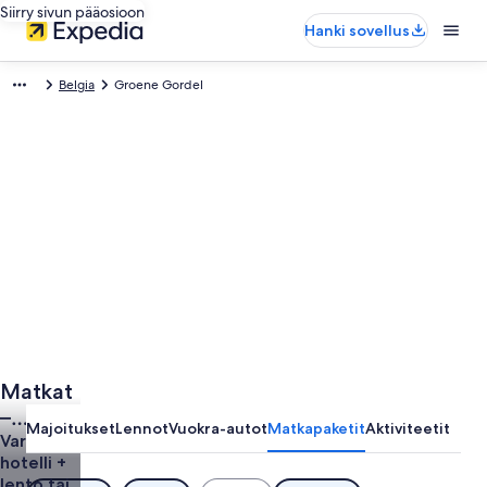
Siirry sivun pääosioon
Hanki sovellus
Belgia
Groene Gordel
Matkat
–
Majoitukset
Lennot
Vuokra-autot
Matkapaketit
Aktiviteetit
Groene
Varaa
hotelli +
Gordel
lento tai