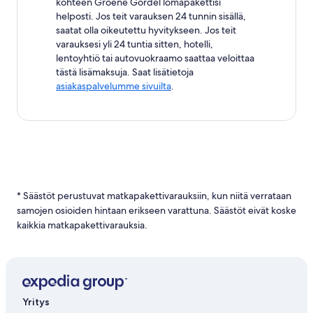
kohteen Groene Gordel lomapakettisi
helposti. Jos teit varauksen 24 tunnin sisällä,
saatat olla oikeutettu hyvitykseen. Jos teit
varauksesi yli 24 tuntia sitten, hotelli,
lentoyhtiö tai autovuokraamo saattaa veloittaa
tästä lisämaksuja. Saat lisätietoja
asiakaspalvelumme sivuilta
.
* Säästöt perustuvat matkapakettivarauksiin, kun niitä verrataan
samojen osioiden hintaan erikseen varattuna. Säästöt eivät koske
kaikkia matkapakettivarauksia.
Yritys