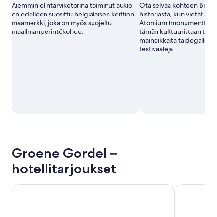
Aiemmin elintarviketorina toiminut aukio
Ota selvää kohteen Bryssel
on edelleen suosittu belgialaisen keittiön
historiasta, kun vietät aik
maamerkki, joka on myös suojeltu
Atomium (monumentti). K
maailmanperintökohde.
tämän kulttuuristaan tun
maineikkaita taidegallerioit
festivaaleja.
Groene Gordel –
hotellitarjoukset
Pullman Brussels Centre Midi
Radisson Ho