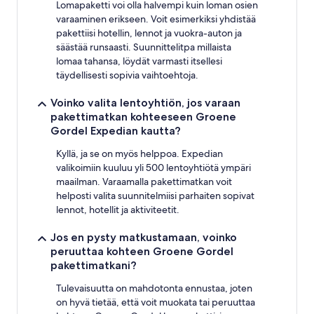
Lomapaketti voi olla halvempi kuin loman osien
varaaminen erikseen. Voit esimerkiksi yhdistää
pakettiisi hotellin, lennot ja vuokra-auton ja
säästää runsaasti. Suunnittelitpa millaista
lomaa tahansa, löydät varmasti itsellesi
täydellisesti sopivia vaihtoehtoja.
Voinko valita lentoyhtiön, jos varaan
pakettimatkan kohteeseen Groene
Gordel Expedian kautta?
Kyllä, ja se on myös helppoa. Expedian
valikoimiin kuuluu yli 500 lentoyhtiötä ympäri
maailman. Varaamalla pakettimatkan voit
helposti valita suunnitelmiisi parhaiten sopivat
lennot, hotellit ja aktiviteetit.
Jos en pysty matkustamaan, voinko
peruuttaa kohteen Groene Gordel
pakettimatkani?
Tulevaisuutta on mahdotonta ennustaa, joten
on hyvä tietää, että voit muokata tai peruuttaa