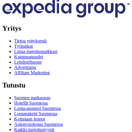
Yritys
Tietoa yrityksestä
Työpaikat
Listaa majoituspaikkasi
Kumppanuudet
Lehdistöhuone
Advertising
Affiliate Marketing
Tutustu
Suomen matkaopas
Hotellit Suomessa
Loma-asunnot Suomessa
Lomapaketit Suomessa
Kotimaan lennot
Autonvuokraus Suomessa
Kaikki majoitustyypit