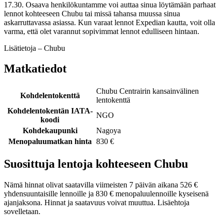
17.30. Osaava henkilökuntamme voi auttaa sinua löytämään parhaat
lennot kohteeseen Chubu tai missä tahansa muussa sinua
askarruttavassa asiassa. Kun varaat lennot Expedian kautta, voit olla
varma, että olet varannut sopivimmat lennot edulliseen hintaan.
Lisätietoja – Chubu
Matkatiedot
Chubu Centrairin kansainvälinen
Kohdelentokenttä
lentokenttä
Kohdelentokentän IATA-
NGO
koodi
Kohdekaupunki
Nagoya
Menopaluumatkan hinta
830 €
Suosittuja lentoja kohteeseen Chubu
Nämä hinnat olivat saatavilla viimeisten 7 päivän aikana 526 €
yhdensuuntaisille lennoille ja 830 € menopaluulennoille kyseisenä
ajanjaksona. Hinnat ja saatavuus voivat muuttua. Lisäehtoja
sovelletaan.