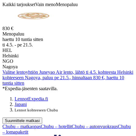
Kaikki tarjoukset
Vain meno
Menopaluu
830 €
Menopaluu
haettu 10 tuntia sitten
ti 4.5. - pe 21.5.
HEL
Helsinki
NGO
Nagoya
Valitse lentoyhtiön Juneyao Air lento, lähtö ti 4.5. kohteesta Helsinki
kohteeseen Nagoya, paluu pe 21.5., hinnaltaan 830 €, haettu 10
tuntia sitten
*Expedia-jäsenten saatavilla.
Lennot
Expedia.fi
Japani
Lennot kohteeseen Chubu
Suunnittele matkasi
Chubu – matkaopas
Chubu – hotellit
Chubu – autonvuokraus
Chubu
– lomapaketit