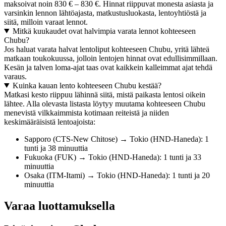
maksoivat noin 830 € – 830 €. Hinnat riippuvat monesta asiasta ja
varsinkin lennon lähtöajasta, matkustusluokasta, lentoyhtiöstä ja
siitä, milloin varaat lennot.
Mitkä kuukaudet ovat halvimpia varata lennot kohteeseen
Chubu?
Jos haluat varata halvat lentoliput kohteeseen Chubu, yritä lähteä
matkaan toukokuussa, jolloin lentojen hinnat ovat edullisimmillaan.
Kesän ja talven loma-ajat taas ovat kaikkein kalleimmat ajat tehdä
varaus.
Kuinka kauan lento kohteeseen Chubu kestää?
Matkasi kesto riippuu lähinnä siitä, mistä paikasta lentosi oikein
lähtee. Alla olevasta listasta löytyy muutama kohteeseen Chubu
menevistä vilkkaimmista kotimaan reiteistä ja niiden
keskimääräisistä lentoajoista:
Sapporo (CTS-New Chitose) → Tokio (HND-Haneda): 1
tunti ja 38 minuuttia
Fukuoka (FUK) → Tokio (HND-Haneda): 1 tunti ja 33
minuuttia
Osaka (ITM-Itami) → Tokio (HND-Haneda): 1 tunti ja 20
minuuttia
Varaa luottamuksella