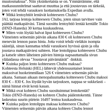
muutosmaksua". Niin yksinkertaista se on. Ymmärrämme, että
matkasuunnitelmat saattavat muuttua ja että joustavuus on tärkeää,
joten voit tehdä varauksen luottamuksella Expedian avulla.
Mitkä lentoyhtiöt lentävät kohteeseen Chubu?
JAL tarjoaa lentoja kohteeseen Chubu, joten sinun tarvitsee vain
päättää matkapäiväsi. Tämä suosittu lentoyhtiö lentää kentälle Tokio
(HND-Haneda) 30 kertaa kuukaudessa.
Miten voin löytää halvat liput kohteeseen Chubu?
Viimeisten seitsemän päivän aikana 830 € oli kohteeseen Chubu
menevän lennon paras hinta. Jotta voisit tehdä vieläkin isompia
säästöjä, sinun kannattaa tehdä varauksesi hyvissä ajoin ja olla
joustava matkapäiviesi suhteen. Hae lentolippua kohteeseen Chubu
ja katsele sitten läheisten päivien hintoja napsauttamalla sivun
ylälaidassa olevaa "Joustavat päivämäärät" -linkkiä.
Kuinka paljon lento kohteeseen Chubu maksaa?
Kohteesta Helsinki (HEL) lähtevät yhdensuuntaiset lennot
maksoivat huokeimmillaan 526 € viimeisten seitsemän päivän
aikana. Samaan aikaan menopaluumatka kohteeseen Chubu maksoi
830 € – 830 €. Jos löydät hyvän tarjouksen, nappaa se sukkelasti –
nämä hinnat eivät kestä kauan.
Mitkä ovat kohteen Chubu suosituimmat lentokentät?
Tokio (HND-Haneda) on kohteen Chubu päälentokenttä. Tänne
laskeutuu suurin piirtein 16497 lentoa kuukaudessa.
Kuinka paljon lentolippu maksaa kohteeseen Chubu?
Viimeisten seitsemän päivän aikana kohteen Chubu lennot