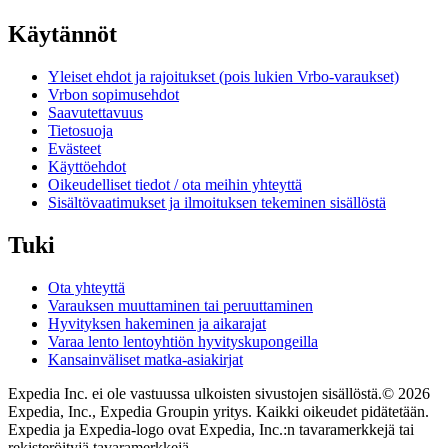
Käytännöt
Yleiset ehdot ja rajoitukset (pois lukien Vrbo-varaukset)
Vrbon sopimusehdot
Saavutettavuus
Tietosuoja
Evästeet
Käyttöehdot
Oikeudelliset tiedot / ota meihin yhteyttä
Sisältövaatimukset ja ilmoituksen tekeminen sisällöstä
Tuki
Ota yhteyttä
Varauksen muuttaminen tai peruuttaminen
Hyvityksen hakeminen ja aikarajat
Varaa lento lentoyhtiön hyvityskupongeilla
Kansainväliset matka-asiakirjat
Expedia Inc. ei ole vastuussa ulkoisten sivustojen sisällöstä.
© 2026
Expedia, Inc., Expedia Groupin yritys. Kaikki oikeudet pidätetään.
Expedia ja Expedia-logo ovat Expedia, Inc.:n tavaramerkkejä tai
rekisteröityjä tavaramerkkejä.