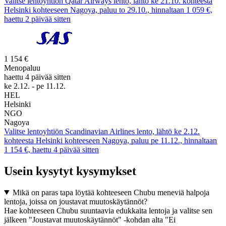
Valitse lentoyhtiön Qatar Airways lento, lähtö ke 21.10. kohteesta
Helsinki kohteeseen Nagoya, paluu to 29.10., hinnaltaan 1 059 €,
haettu 2 päivää sitten
1 154 €
Menopaluu
haettu 4 päivää sitten
ke 2.12. - pe 11.12.
HEL
Helsinki
NGO
Nagoya
Valitse lentoyhtiön Scandinavian Airlines lento, lähtö ke 2.12.
kohteesta Helsinki kohteeseen Nagoya, paluu pe 11.12., hinnaltaan
1 154 €, haettu 4 päivää sitten
Usein kysytyt kysymykset
Mikä on paras tapa löytää kohteeseen Chubu meneviä halpoja
lentoja, joissa on joustavat muutoskäytännöt?
Hae kohteeseen Chubu suuntaavia edukkaita lentoja ja valitse sen
jälkeen "Joustavat muutoskäytännöt" -kohdan alta "Ei