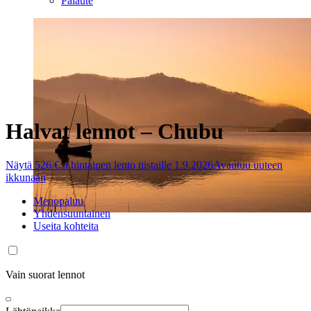
Palaute
Halvat lennot – Chubu
Näytä 526 €:n hintainen lento tiistaille 1.9.2026
Avautuu uuteen
ikkunaan
Menopaluu
Yhdensuuntainen
Useita kohteita
Vain suorat lennot