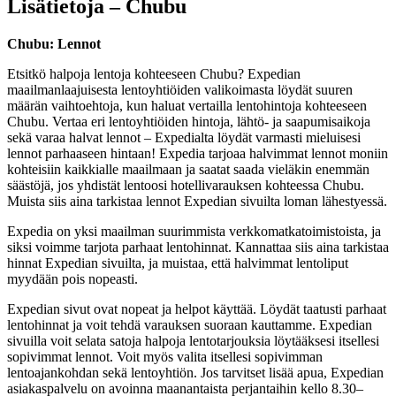
Lisätietoja – Chubu
Chubu: Lennot
Etsitkö halpoja lentoja kohteeseen Chubu? Expedian
maailmanlaajuisesta lentoyhtiöiden valikoimasta löydät suuren
määrän vaihtoehtoja, kun haluat vertailla lentohintoja kohteeseen
Chubu. Vertaa eri lentoyhtiöiden hintoja, lähtö- ja saapumisaikoja
sekä varaa halvat lennot – Expedialta löydät varmasti mieluisesi
lennot parhaaseen hintaan! Expedia tarjoaa halvimmat lennot moniin
kohteisiin kaikkialle maailmaan ja saatat saada vieläkin enemmän
säästöjä, jos yhdistät lentoosi hotellivarauksen kohteessa Chubu.
Muista siis aina tarkistaa lennot Expedian sivuilta loman lähestyessä.
Expedia on yksi maailman suurimmista verkkomatkatoimistoista, ja
siksi voimme tarjota parhaat lentohinnat. Kannattaa siis aina tarkistaa
hinnat Expedian sivuilta, ja muistaa, että halvimmat lentoliput
myydään pois nopeasti.
Expedian sivut ovat nopeat ja helpot käyttää. Löydät taatusti parhaat
lentohinnat ja voit tehdä varauksen suoraan kauttamme. Expedian
sivuilla voit selata satoja halpoja lentotarjouksia löytääksesi itsellesi
sopivimmat lennot. Voit myös valita itsellesi sopivimman
lentoajankohdan sekä lentoyhtiön. Jos tarvitset lisää apua, Expedian
asiakaspalvelu on avoinna maanantaista perjantaihin kello 8.30–