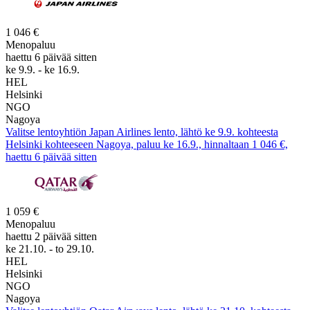
1 046 €
Menopaluu
haettu 6 päivää sitten
ke 9.9. - ke 16.9.
HEL
Helsinki
NGO
Nagoya
Valitse lentoyhtiön Japan Airlines lento, lähtö ke 9.9. kohteesta
Helsinki kohteeseen Nagoya, paluu ke 16.9., hinnaltaan 1 046 €,
haettu 6 päivää sitten
1 059 €
Menopaluu
haettu 2 päivää sitten
ke 21.10. - to 29.10.
HEL
Helsinki
NGO
Nagoya