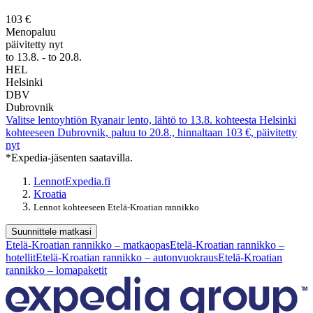
103 €
Menopaluu
päivitetty nyt
to 13.8. - to 20.8.
HEL
Helsinki
DBV
Dubrovnik
Valitse lentoyhtiön Ryanair lento, lähtö to 13.8. kohteesta Helsinki
kohteeseen Dubrovnik, paluu to 20.8., hinnaltaan 103 €, päivitetty
nyt
*Expedia-jäsenten saatavilla.
Lennot
Expedia.fi
Kroatia
Lennot kohteeseen Etelä-Kroatian rannikko
Suunnittele matkasi
Etelä-Kroatian rannikko – matkaopas
Etelä-Kroatian rannikko –
hotellit
Etelä-Kroatian rannikko – autonvuokraus
Etelä-Kroatian
rannikko – lomapaketit