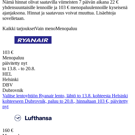
Nämä hinnat olivat saatavilla viimeisten 7 päivän aikana 22 €
yhdensuuntaisille lennoille ja 103 € menopaluulennoille kyseisenä
ajanjaksona. Hinnat ja saatavuus voivat muuttua. Lisäehtoja
sovelletaan.
Kaikki tarjoukset
Vain meno
Menopaluu
103 €
Menopaluu
päivitetty nyt
to 13.8. - to 20.8.
HEL
Helsinki
DBV
Dubrovnik
Valitse lentoyhtiön Ryanair lento, lähtö to 13.8. kohteesta Helsinki
kohteeseen Dubrovnik, paluu to 20.8., hinnaltaan 103 €, päivitetty
nyt
160 €