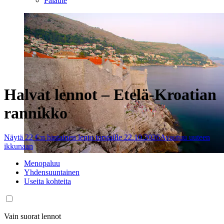
Palaute
Halvat lennot – Etelä-Kroatian
rannikko
Näytä 22 €:n hintainen lento torstaille 22.10.2026
Avautuu uuteen
ikkunaan
Menopaluu
Yhdensuuntainen
Useita kohteita
Vain suorat lennot