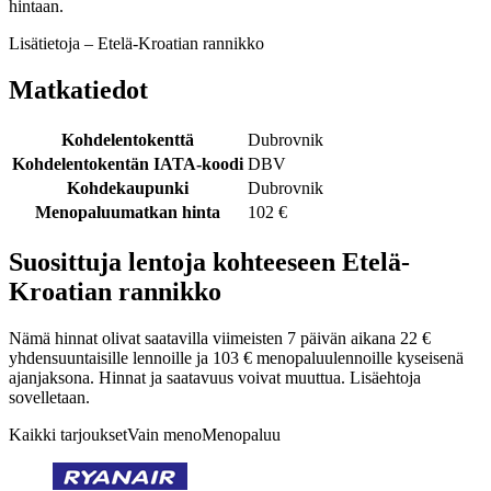
hintaan.
Lisätietoja – Etelä-Kroatian rannikko
Matkatiedot
Kohdelentokenttä
Dubrovnik
Kohdelentokentän IATA-koodi
DBV
Kohdekaupunki
Dubrovnik
Menopaluumatkan hinta
102 €
Suosittuja lentoja kohteeseen Etelä-
Kroatian rannikko
Nämä hinnat olivat saatavilla viimeisten 7 päivän aikana 22 €
yhdensuuntaisille lennoille ja 103 € menopaluulennoille kyseisenä
ajanjaksona. Hinnat ja saatavuus voivat muuttua. Lisäehtoja
sovelletaan.
Kaikki tarjoukset
Vain meno
Menopaluu