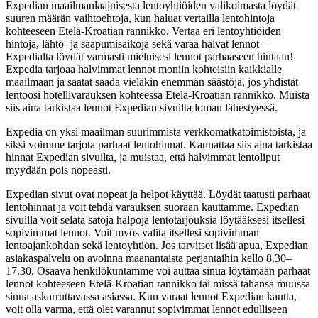
Expedian maailmanlaajuisesta lentoyhtiöiden valikoimasta löydät
suuren määrän vaihtoehtoja, kun haluat vertailla lentohintoja
kohteeseen Etelä-Kroatian rannikko. Vertaa eri lentoyhtiöiden
hintoja, lähtö- ja saapumisaikoja sekä varaa halvat lennot –
Expedialta löydät varmasti mieluisesi lennot parhaaseen hintaan!
Expedia tarjoaa halvimmat lennot moniin kohteisiin kaikkialle
maailmaan ja saatat saada vieläkin enemmän säästöjä, jos yhdistät
lentoosi hotellivarauksen kohteessa Etelä-Kroatian rannikko. Muista
siis aina tarkistaa lennot Expedian sivuilta loman lähestyessä.
Expedia on yksi maailman suurimmista verkkomatkatoimistoista, ja
siksi voimme tarjota parhaat lentohinnat. Kannattaa siis aina tarkistaa
hinnat Expedian sivuilta, ja muistaa, että halvimmat lentoliput
myydään pois nopeasti.
Expedian sivut ovat nopeat ja helpot käyttää. Löydät taatusti parhaat
lentohinnat ja voit tehdä varauksen suoraan kauttamme. Expedian
sivuilla voit selata satoja halpoja lentotarjouksia löytääksesi itsellesi
sopivimmat lennot. Voit myös valita itsellesi sopivimman
lentoajankohdan sekä lentoyhtiön. Jos tarvitset lisää apua, Expedian
asiakaspalvelu on avoinna maanantaista perjantaihin kello 8.30–
17.30. Osaava henkilökuntamme voi auttaa sinua löytämään parhaat
lennot kohteeseen Etelä-Kroatian rannikko tai missä tahansa muussa
sinua askarruttavassa asiassa. Kun varaat lennot Expedian kautta,
voit olla varma, että olet varannut sopivimmat lennot edulliseen