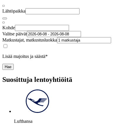
Lähtöpaikka
Kohde
Valitse päivät
Matkustajat, matkustusluokka
Lisää majoitus ja säästä*
Hae
Suosittuja lentoyhtiöitä
Lufthansa