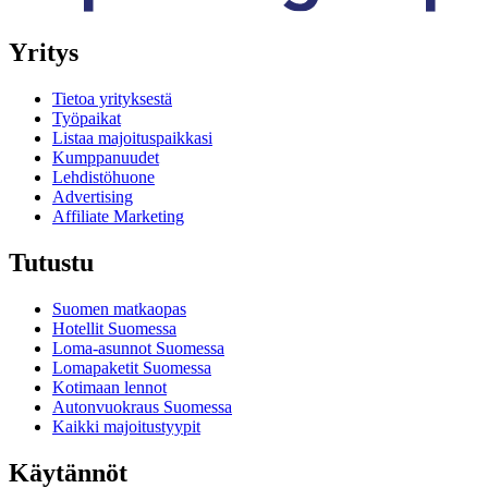
Yritys
Tietoa yrityksestä
Työpaikat
Listaa majoituspaikkasi
Kumppanuudet
Lehdistöhuone
Advertising
Affiliate Marketing
Tutustu
Suomen matkaopas
Hotellit Suomessa
Loma-asunnot Suomessa
Lomapaketit Suomessa
Kotimaan lennot
Autonvuokraus Suomessa
Kaikki majoitustyypit
Käytännöt