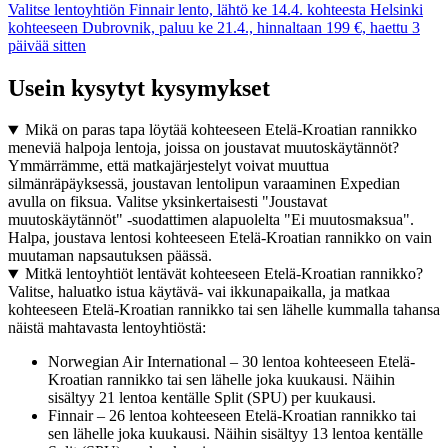
Valitse lentoyhtiön Finnair lento, lähtö ke 14.4. kohteesta Helsinki
kohteeseen Dubrovnik, paluu ke 21.4., hinnaltaan 199 €, haettu 3
päivää sitten
Usein kysytyt kysymykset
Mikä on paras tapa löytää kohteeseen Etelä-Kroatian rannikko
meneviä halpoja lentoja, joissa on joustavat muutoskäytännöt?
Ymmärrämme, että matkajärjestelyt voivat muuttua
silmänräpäyksessä, joustavan lentolipun varaaminen Expedian
avulla on fiksua. Valitse yksinkertaisesti "Joustavat
muutoskäytännöt" -suodattimen alapuolelta "Ei muutosmaksua".
Halpa, joustava lentosi kohteeseen Etelä-Kroatian rannikko on vain
muutaman napsautuksen päässä.
Mitkä lentoyhtiöt lentävät kohteeseen Etelä-Kroatian rannikko?
Valitse, haluatko istua käytävä- vai ikkunapaikalla, ja matkaa
kohteeseen Etelä-Kroatian rannikko tai sen lähelle kummalla tahansa
näistä mahtavasta lentoyhtiöstä:
Norwegian Air International – 30 lentoa kohteeseen Etelä-
Kroatian rannikko tai sen lähelle joka kuukausi. Näihin
sisältyy 21 lentoa kentälle Split (SPU) per kuukausi.
Finnair – 26 lentoa kohteeseen Etelä-Kroatian rannikko tai
sen lähelle joka kuukausi. Näihin sisältyy 13 lentoa kentälle