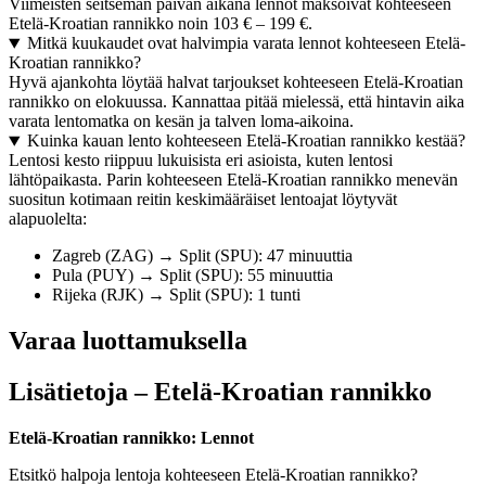
Viimeisten seitsemän päivän aikana lennot maksoivat kohteeseen
Etelä-Kroatian rannikko noin 103 € – 199 €.
Mitkä kuukaudet ovat halvimpia varata lennot kohteeseen Etelä-
Kroatian rannikko?
Hyvä ajankohta löytää halvat tarjoukset kohteeseen Etelä-Kroatian
rannikko on elokuussa. Kannattaa pitää mielessä, että hintavin aika
varata lentomatka on kesän ja talven loma-aikoina.
Kuinka kauan lento kohteeseen Etelä-Kroatian rannikko kestää?
Lentosi kesto riippuu lukuisista eri asioista, kuten lentosi
lähtöpaikasta. Parin kohteeseen Etelä-Kroatian rannikko menevän
suositun kotimaan reitin keskimääräiset lentoajat löytyvät
alapuolelta:
Zagreb (ZAG) → Split (SPU): 47 minuuttia
Pula (PUY) → Split (SPU): 55 minuuttia
Rijeka (RJK) → Split (SPU): 1 tunti
Varaa luottamuksella
Lisätietoja – Etelä-Kroatian rannikko
Etelä-Kroatian rannikko: Lennot
Etsitkö halpoja lentoja kohteeseen Etelä-Kroatian rannikko?