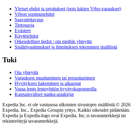
Yleiset ehdot ja rajoitukset (pois lukien Vrbo-varaukset)
Vrbon sopimusehdot
Saavutettavuus
Tietosuoja
Evästeet
Käyttöehdot
Oikeudelliset tiedot / ota meihin yhteyttä
Sisältövaatimukset ja ilmoituksen tekeminen sisällöstä
Tuki
Ota yhteyttä
Varauksen muuttaminen tai peruuttaminen
Hyvityksen hakeminen ja aikarajat
Varaa lento lentoyhtiön hyvityskupongeilla
Kansainväliset matka-asiakirjat
Expedia Inc. ei ole vastuussa ulkoisten sivustojen sisällöstä.
© 2026
Expedia, Inc., Expedia Groupin yritys. Kaikki oikeudet pidätetään.
Expedia ja Expedia-logo ovat Expedia, Inc.:n tavaramerkkejä tai
rekisteröityjä tavaramerkkejä.