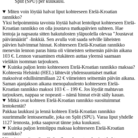
Split (SPU) per kuukausi.
Miten voin löytää halvat liput kohteeseen Etelä-Kroatian
rannikko?
Yksi helpoimmista tavoista löytää halvat lentoliput kohteeseen Etelä-
Kroatian rannikko on olla joustava matkapäivien suhteen. Hae
lentoja ja napsauta sitten hakutulosten yläpuolella olevaa "Joustavat
päivämäärät" -linkkiä. Sen avulla voit saada selville läheisten
päivien halvimmat hinnat. Kohteeseen Etelä-Kroatian rannikko
menevän lennon paras hinta oli viimeisten seitsemän päivän aikana
103 €. Lennon varaaminen etukäteen auttaa yleensä saamaan
vieläkin isomman tarjouksen.
Kuinka paljon lento kohteeseen Etelä-Kroatian rannikko maksaa?
Kohteesta Helsinki (HEL) lähtevät yhdensuuntaiset matkat
maksoivat edullisimmillaan 22 € viimeisten seitsemän päivän aikana.
Saman ajanjakson aikana menopaluulento kohteeseen Etelä-
Kroatian rannikko maksoi 103 € – 199 €. Jos löydät mahtavan
tarjouksen, nappaa se nopeasti – nämä hinnat eivät säily kauan.
Mitkä ovat kohteen Etelä-Kroatian rannikko suosituimmat
lentokentät?
Pakkaa laukkusi ja lennä kohteen Etelä-Kroatian rannikko
suurimmalle lentoasemalle, joka on Split (SPU). Varaa liput yhdelle
1127 lennosta, jotka saapuvat tänne joka kuukausi.
Kuinka paljon lentolippu maksaa kohteeseen Etelä-Kroatian
rannikko?