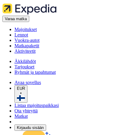
Varaa matka
Majoitukset
Lennot
Vuokra-autot
Matkapaketit
Aktiviteetit
Äkkilähdöt
Tarjoukset
Ryhmät ja tapahtumat
Avaa sovellus
EUR
•
Listaa majoituspaikkasi
Ota yhteyttä
Matkat
Kirjaudu sisään