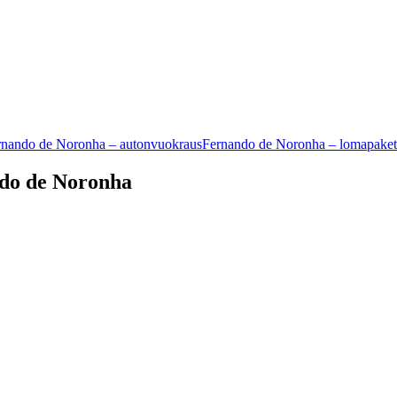
rnando de Noronha – autonvuokraus
Fernando de Noronha – lomapaket
ndo de Noronha