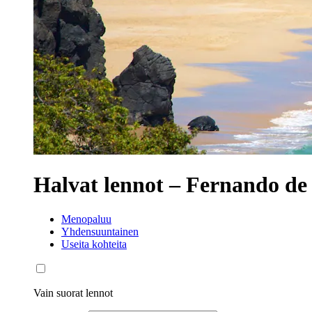
Halvat lennot – Fernando d
Menopaluu
Yhdensuuntainen
Useita kohteita
Vain suorat lennot