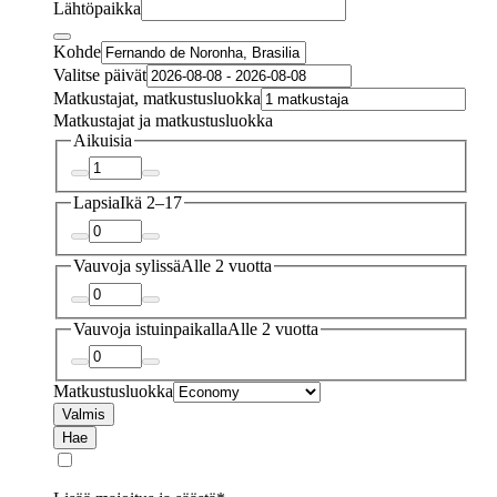
Lähtöpaikka
Kohde
Valitse päivät
Matkustajat, matkustusluokka
Matkustajat ja matkustusluokka
Aikuisia
Lapsia
Ikä 2–17
Vauvoja sylissä
Alle 2 vuotta
Vauvoja istuinpaikalla
Alle 2 vuotta
Matkustusluokka
Valmis
Hae