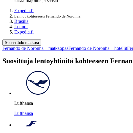
Lisää majoitus ja säästä*
Expedia.fi
Lennot kohteeseen Fernando de Noronha
Brasilia
Lennot
Expedia.fi
Suunnittele matkasi
Fernando de Noronha – matkaopas
Fernando de Noronha – hotellit
Fe
Suosittuja lentoyhtiöitä kohteeseen Ferna
Lufthansa
Lufthansa