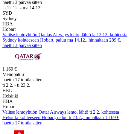
haettu 3 päivää sitten
la 12.12. - ma 14.12.
SYD
Sydney
HBA
Hobart
Valitse lentoyhtiön Qantas Airways lento, lähtö la 12.12. kohteesta
Sydney kohteeseen Hobart, paluu ma 14.12., hinnaltaan 289 €,
haettu 3 päivää sitten
1 169 €
Menopaluu
haettu 17 tuntia sitten
ti 2.2. - ti 23.2.
HEL
Helsinki
HBA
Hobart
Valitse lentoyhtiön Qatar Airways lento, lähtö ti 2.2. kohteesta
Helsinki kohteeseen Hobart, paluu ti 23.2., hinnaltaan 1 169 €,
haettu 17 tuntia sitten