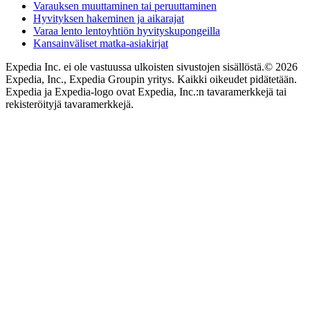
Varauksen muuttaminen tai peruuttaminen
Hyvityksen hakeminen ja aikarajat
Varaa lento lentoyhtiön hyvityskupongeilla
Kansainväliset matka-asiakirjat
Expedia Inc. ei ole vastuussa ulkoisten sivustojen sisällöstä.
© 2026
Expedia, Inc., Expedia Groupin yritys. Kaikki oikeudet pidätetään.
Expedia ja Expedia-logo ovat Expedia, Inc.:n tavaramerkkejä tai
rekisteröityjä tavaramerkkejä.