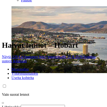
Palaute
Halvat lennot – Hobart
Näytä 128 €:n hintainen lento maanantaille 21.9.2026
Avautuu
uuteen ikkunaan
Menopaluu
Yhdensuuntainen
Useita kohteita
Vain suorat lennot