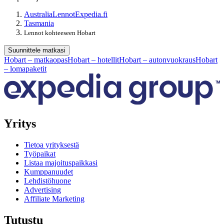
Australia
Lennot
Expedia.fi
Tasmania
Lennot kohteeseen Hobart
Suunnittele matkasi
Hobart – matkaopas
Hobart – hotellit
Hobart – autonvuokraus
Hobart
– lomapaketit
Yritys
Tietoa yrityksestä
Työpaikat
Listaa majoituspaikkasi
Kumppanuudet
Lehdistöhuone
Advertising
Affiliate Marketing
Tutustu