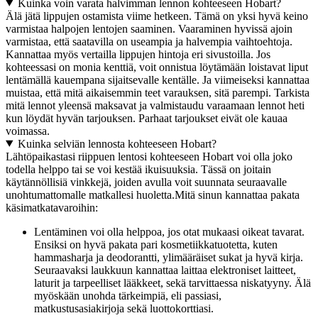
Kuinka voin varata halvimman lennon kohteeseen Hobart?
Älä jätä lippujen ostamista viime hetkeen. Tämä on yksi hyvä keino
varmistaa halpojen lentojen saaminen. Vaaraminen hyvissä ajoin
varmistaa, että saatavilla on useampia ja halvempia vaihtoehtoja.
Kannattaa myös vertailla lippujen hintoja eri sivustoilla. Jos
kohteessasi on monia kenttiä, voit onnistua löytämään loistavat liput
lentämällä kauempana sijaitsevalle kentälle. Ja viimeiseksi kannattaa
muistaa, että mitä aikaisemmin teet varauksen, sitä parempi. Tarkista
mitä lennot yleensä maksavat ja valmistaudu varaamaan lennot heti
kun löydät hyvän tarjouksen. Parhaat tarjoukset eivät ole kauaa
voimassa.
Kuinka selviän lennosta kohteeseen Hobart?
Lähtöpaikastasi riippuen lentosi kohteeseen Hobart voi olla joko
todella helppo tai se voi kestää ikuisuuksia. Tässä on joitain
käytännöllisiä vinkkejä, joiden avulla voit suunnata seuraavalle
unohtumattomalle matkallesi huoletta.
Mitä sinun kannattaa pakata
käsimatkatavaroihin:
Lentäminen voi olla helppoa, jos otat mukaasi oikeat tavarat.
Ensiksi on hyvä pakata pari kosmetiikkatuotetta, kuten
hammasharja ja deodorantti, ylimääräiset sukat ja hyvä kirja.
Seuraavaksi laukkuun kannattaa laittaa elektroniset laitteet,
laturit ja tarpeelliset lääkkeet, sekä tarvittaessa niskatyyny. Älä
myöskään unohda tärkeimpiä, eli passiasi,
matkustusasiakirjoja sekä luottokorttiasi.