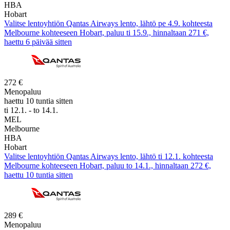
HBA
Hobart
Valitse lentoyhtiön Qantas Airways lento, lähtö pe 4.9. kohteesta
Melbourne kohteeseen Hobart, paluu ti 15.9., hinnaltaan 271 €,
haettu 6 päivää sitten
272 €
Menopaluu
haettu 10 tuntia sitten
ti 12.1. - to 14.1.
MEL
Melbourne
HBA
Hobart
Valitse lentoyhtiön Qantas Airways lento, lähtö ti 12.1. kohteesta
Melbourne kohteeseen Hobart, paluu to 14.1., hinnaltaan 272 €,
haettu 10 tuntia sitten
289 €
Menopaluu