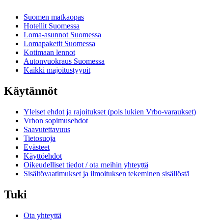
Suomen matkaopas
Hotellit Suomessa
Loma-asunnot Suomessa
Lomapaketit Suomessa
Kotimaan lennot
Autonvuokraus Suomessa
Kaikki majoitustyypit
Käytännöt
Yleiset ehdot ja rajoitukset (pois lukien Vrbo-varaukset)
Vrbon sopimusehdot
Saavutettavuus
Tietosuoja
Evästeet
Käyttöehdot
Oikeudelliset tiedot / ota meihin yhteyttä
Sisältövaatimukset ja ilmoituksen tekeminen sisällöstä
Tuki
Ota yhteyttä