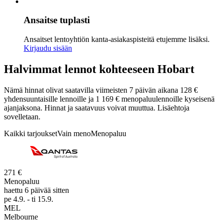
Ansaitse tuplasti
Ansaitset lentoyhtiön kanta-asiakaspisteitä etujemme lisäksi.
Kirjaudu sisään
Halvimmat lennot kohteeseen Hobart
Nämä hinnat olivat saatavilla viimeisten 7 päivän aikana 128 €
yhdensuuntaisille lennoille ja 1 169 € menopaluulennoille kyseisenä
ajanjaksona. Hinnat ja saatavuus voivat muuttua. Lisäehtoja
sovelletaan.
Kaikki tarjoukset
Vain meno
Menopaluu
271 €
Menopaluu
haettu 6 päivää sitten
pe 4.9. - ti 15.9.
MEL
Melbourne