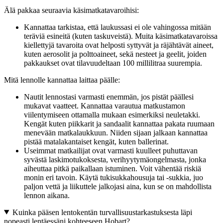
Älä pakkaa seuraavia käsimatkatavaroihisi:
Kannattaa tarkistaa, että laukussasi ei ole vahingossa mitään
teräviä esineitä (kuten taskuveistä). Muita käsimatkatavaroissa
kiellettyjä tavaroita ovat helposti syttyvät ja räjähtävät aineet,
kuten aerosolit ja polttoaineet, sekä nesteet ja geelit, joiden
pakkaukset ovat tilavuudeltaan 100 millilitraa suurempia.
Mitä lennolle kannattaa laittaa päälle:
Nautit lennostasi varmasti enemmän, jos pistät päällesi
mukavat vaatteet. Kannattaa varautua matkustamon
viilentymiseen ottamalla mukaan esimerkiksi neuletakki.
Kengät kuten piikkarit ja sandaalit kannattaa pakata ruumaan
menevään matkalaukkuun. Niiden sijaan jalkaan kannattaa
pistää matalakantaiset kengät, kuten ballerinat.
Useimmat matkailijat ovat varmasti kuulleet puhuttavan
syvästä laskimotukoksesta, verihyytymäongelmasta, jonka
aiheuttaa pitkä paikallaan istuminen. Voit vähentää riskiä
monin eri tavoin. Käytä tukisukkahousuja tai -sukkia, juo
paljon vettä ja liikuttele jalkojasi aina, kun se on mahdollista
lennon aikana.
Kuinka pääsen lentokentän turvallisuustarkastuksesta läpi
nopeasti lentäessäni kohteeseen Hobart?