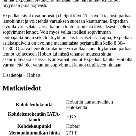
myydään pois nopeasti.
Expedian sivut ovat nopeat ja helpot käyttää. Löydät taatusti parhaat
lentohinnat ja voit tehdä varauksen suoraan kauttamme. Expedian
sivuilla voit selata satoja halpoja lentotarjouksia löytääksesi itsellesi
sopivimmat lennot. Voit myös valita itsellesi sopivimman
lentoajankohdan sekä lentoyhtiön. Jos tarvitset lisää apua, Expedian
asiakaspalvelu on avoinna maanantaista perjantaihin kello 8.30–
17.30. Osaava henkilökuntamme voi auttaa sinua löytämään parhaat
lennot kohteeseen Hobart tai missä tahansa muussa sinua
askarruttavassa asiassa. Kun varaat lennot Expedian kautta, voit olla
varma, että olet varannut sopivimmat lennot edulliseen hintaan.
Lisätietoja – Hobart
Matkatiedot
Hobartin kansainvälinen
Kohdelentokenttä
lentokenttä
Kohdelentokentän IATA-
HBA
koodi
Kohdekaupunki
Hobart
Menopaluumatkan hinta
271 €