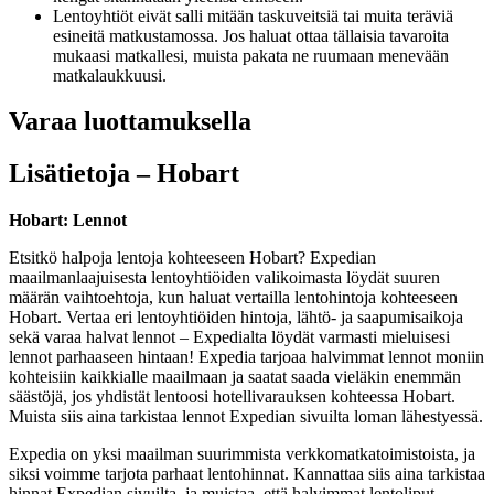
Lentoyhtiöt eivät salli mitään taskuveitsiä tai muita teräviä
esineitä matkustamossa. Jos haluat ottaa tällaisia tavaroita
mukaasi matkallesi, muista pakata ne ruumaan menevään
matkalaukkuusi.
Varaa luottamuksella
Lisätietoja – Hobart
Hobart: Lennot
Etsitkö halpoja lentoja kohteeseen Hobart? Expedian
maailmanlaajuisesta lentoyhtiöiden valikoimasta löydät suuren
määrän vaihtoehtoja, kun haluat vertailla lentohintoja kohteeseen
Hobart. Vertaa eri lentoyhtiöiden hintoja, lähtö- ja saapumisaikoja
sekä varaa halvat lennot – Expedialta löydät varmasti mieluisesi
lennot parhaaseen hintaan! Expedia tarjoaa halvimmat lennot moniin
kohteisiin kaikkialle maailmaan ja saatat saada vieläkin enemmän
säästöjä, jos yhdistät lentoosi hotellivarauksen kohteessa Hobart.
Muista siis aina tarkistaa lennot Expedian sivuilta loman lähestyessä.
Expedia on yksi maailman suurimmista verkkomatkatoimistoista, ja
siksi voimme tarjota parhaat lentohinnat. Kannattaa siis aina tarkistaa
hinnat Expedian sivuilta, ja muistaa, että halvimmat lentoliput