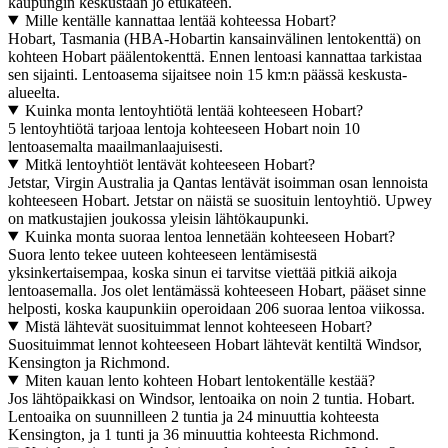
kaupungin keskustaan jo etukäteen.
Mille kentälle kannattaa lentää kohteessa Hobart?
Hobart, Tasmania (HBA-Hobartin kansainvälinen lentokenttä) on
kohteen Hobart päälentokenttä. Ennen lentoasi kannattaa tarkistaa
sen sijainti. Lentoasema sijaitsee noin 15 km:n päässä keskusta-
alueelta.
Kuinka monta lentoyhtiötä lentää kohteeseen Hobart?
5 lentoyhtiötä tarjoaa lentoja kohteeseen Hobart noin 10
lentoasemalta maailmanlaajuisesti.
Mitkä lentoyhtiöt lentävät kohteeseen Hobart?
Jetstar, Virgin Australia ja Qantas lentävät isoimman osan lennoista
kohteeseen Hobart. Jetstar on näistä se suosituin lentoyhtiö. Upwey
on matkustajien joukossa yleisin lähtökaupunki.
Kuinka monta suoraa lentoa lennetään kohteeseen Hobart?
Suora lento tekee uuteen kohteeseen lentämisestä
yksinkertaisempaa, koska sinun ei tarvitse viettää pitkiä aikoja
lentoasemalla. Jos olet lentämässä kohteeseen Hobart, pääset sinne
helposti, koska kaupunkiin operoidaan 206 suoraa lentoa viikossa.
Mistä lähtevät suosituimmat lennot kohteeseen Hobart?
Suosituimmat lennot kohteeseen Hobart lähtevät kentiltä Windsor,
Kensington ja Richmond.
Miten kauan lento kohteen Hobart lentokentälle kestää?
Jos lähtöpaikkasi on Windsor, lentoaika on noin 2 tuntia. Hobart.
Lentoaika on suunnilleen 2 tuntia ja 24 minuuttia kohteesta
Kensington, ja 1 tunti ja 36 minuuttia kohteesta Richmond.