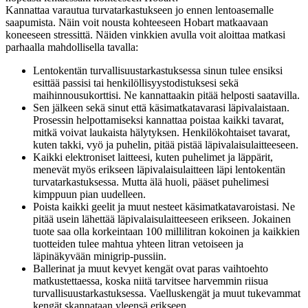
Kannattaa varautua turvatarkastukseen jo ennen lentoasemalle
saapumista. Näin voit nousta kohteeseen Hobart matkaavaan
koneeseen stressittä. Näiden vinkkien avulla voit aloittaa matkasi
parhaalla mahdollisella tavalla:
Lentokentän turvallisuustarkastuksessa sinun tulee ensiksi
esittää passisi tai henkilöllisyystodistuksesi sekä
maihinnousukorttisi. Ne kannattaakin pitää helposti saatavilla.
Sen jälkeen sekä sinut että käsimatkatavarasi läpivalaistaan.
Prosessin helpottamiseksi kannattaa poistaa kaikki tavarat,
mitkä voivat laukaista hälytyksen. Henkilökohtaiset tavarat,
kuten takki, vyö ja puhelin, pitää pistää läpivalaisulaitteeseen.
Kaikki elektroniset laitteesi, kuten puhelimet ja läppärit,
menevät myös erikseen läpivalaisulaitteen läpi lentokentän
turvatarkastuksessa. Mutta älä huoli, pääset puhelimesi
kimppuun pian uudelleen.
Poista kaikki geelit ja muut nesteet käsimatkatavaroistasi. Ne
pitää usein lähettää läpivalaisulaitteeseen erikseen. Jokainen
tuote saa olla korkeintaan 100 millilitran kokoinen ja kaikkien
tuotteiden tulee mahtua yhteen litran vetoiseen ja
läpinäkyvään minigrip-pussiin.
Ballerinat ja muut kevyet kengät ovat paras vaihtoehto
matkustettaessa, koska niitä tarvitsee harvemmin riisua
turvallisuustarkastuksessa. Vaelluskengät ja muut tukevammat
kengät skannataan yleensä erikseen.