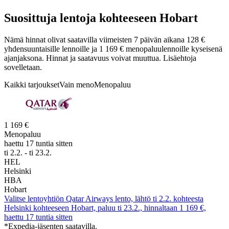
Suosittuja lentoja kohteeseen Hobart
Nämä hinnat olivat saatavilla viimeisten 7 päivän aikana 128 €
yhdensuuntaisille lennoille ja 1 169 € menopaluulennoille kyseisenä
ajanjaksona. Hinnat ja saatavuus voivat muuttua. Lisäehtoja
sovelletaan.
Kaikki tarjoukset
Vain meno
Menopaluu
1 169 €
Menopaluu
haettu 17 tuntia sitten
ti 2.2. - ti 23.2.
HEL
Helsinki
HBA
Hobart
Valitse lentoyhtiön Qatar Airways lento, lähtö ti 2.2. kohteesta
Helsinki kohteeseen Hobart, paluu ti 23.2., hinnaltaan 1 169 €,
haettu 17 tuntia sitten
*Expedia-jäsenten saatavilla.