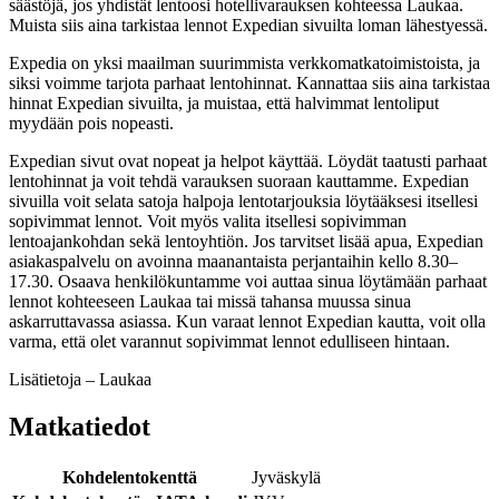
säästöjä, jos yhdistät lentoosi hotellivarauksen kohteessa Laukaa.
Muista siis aina tarkistaa lennot Expedian sivuilta loman lähestyessä.
Expedia on yksi maailman suurimmista verkkomatkatoimistoista, ja
siksi voimme tarjota parhaat lentohinnat. Kannattaa siis aina tarkistaa
hinnat Expedian sivuilta, ja muistaa, että halvimmat lentoliput
myydään pois nopeasti.
Expedian sivut ovat nopeat ja helpot käyttää. Löydät taatusti parhaat
lentohinnat ja voit tehdä varauksen suoraan kauttamme. Expedian
sivuilla voit selata satoja halpoja lentotarjouksia löytääksesi itsellesi
sopivimmat lennot. Voit myös valita itsellesi sopivimman
lentoajankohdan sekä lentoyhtiön. Jos tarvitset lisää apua, Expedian
asiakaspalvelu on avoinna maanantaista perjantaihin kello 8.30–
17.30. Osaava henkilökuntamme voi auttaa sinua löytämään parhaat
lennot kohteeseen Laukaa tai missä tahansa muussa sinua
askarruttavassa asiassa. Kun varaat lennot Expedian kautta, voit olla
varma, että olet varannut sopivimmat lennot edulliseen hintaan.
Lisätietoja – Laukaa
Matkatiedot
Kohdelentokenttä
Jyväskylä