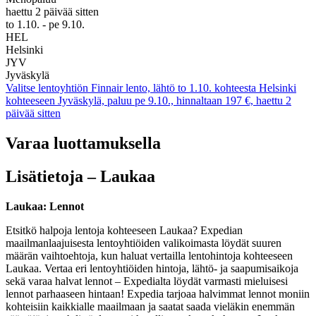
haettu 2 päivää sitten
to 1.10. - pe 9.10.
HEL
Helsinki
JYV
Jyväskylä
Valitse lentoyhtiön Finnair lento, lähtö to 1.10. kohteesta Helsinki
kohteeseen Jyväskylä, paluu pe 9.10., hinnaltaan 197 €, haettu 2
päivää sitten
Varaa luottamuksella
Lisätietoja – Laukaa
Laukaa: Lennot
Etsitkö halpoja lentoja kohteeseen Laukaa? Expedian
maailmanlaajuisesta lentoyhtiöiden valikoimasta löydät suuren
määrän vaihtoehtoja, kun haluat vertailla lentohintoja kohteeseen
Laukaa. Vertaa eri lentoyhtiöiden hintoja, lähtö- ja saapumisaikoja
sekä varaa halvat lennot – Expedialta löydät varmasti mieluisesi
lennot parhaaseen hintaan! Expedia tarjoaa halvimmat lennot moniin
kohteisiin kaikkialle maailmaan ja saatat saada vieläkin enemmän