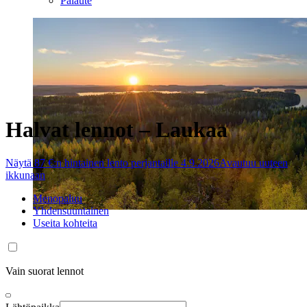
Palaute
Halvat lennot – Laukaa
Näytä 87 €:n hintainen lento perjantaille 4.9.2026
Avautuu uuteen
ikkunaan
Menopaluu
Yhdensuuntainen
Useita kohteita
Vain suorat lennot