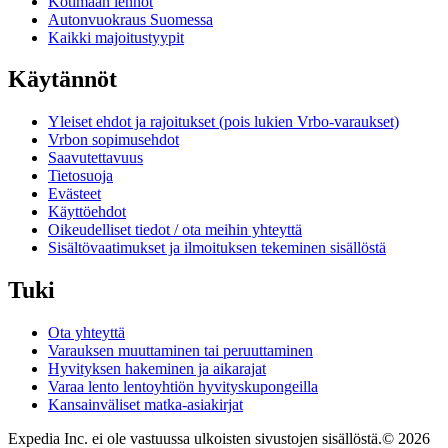
Kotimaan lennot
Autonvuokraus Suomessa
Kaikki majoitustyypit
Käytännöt
Yleiset ehdot ja rajoitukset (pois lukien Vrbo-varaukset)
Vrbon sopimusehdot
Saavutettavuus
Tietosuoja
Evästeet
Käyttöehdot
Oikeudelliset tiedot / ota meihin yhteyttä
Sisältövaatimukset ja ilmoituksen tekeminen sisällöstä
Tuki
Ota yhteyttä
Varauksen muuttaminen tai peruuttaminen
Hyvityksen hakeminen ja aikarajat
Varaa lento lentoyhtiön hyvityskupongeilla
Kansainväliset matka-asiakirjat
Expedia Inc. ei ole vastuussa ulkoisten sivustojen sisällöstä.
© 2026