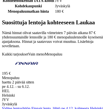
Kohdelentokentän IATA-koodi
JYV
Kohdekaupunki
Jyväskylä
Menopaluumatkan hinta
180 €
Suosittuja lentoja kohteeseen Laukaa
Nämä hinnat olivat saatavilla viimeisten 7 päivän aikana 87 €
yhdensuuntaisille lennoille ja 180 € menopaluulennoille kyseisenä
ajanjaksona. Hinnat ja saatavuus voivat muuttua. Lisäehtoja
sovelletaan.
Kaikki tarjoukset
Vain meno
Menopaluu
195 €
Menopaluu
haettu 2 päivää sitten
pe 4.12. - su 6.12.
HEL
Helsinki
JYV
Jyväskylä
Valitse lentoyhtiön Finnair lento, lähtö pe 4.12. kohteesta Helsinki