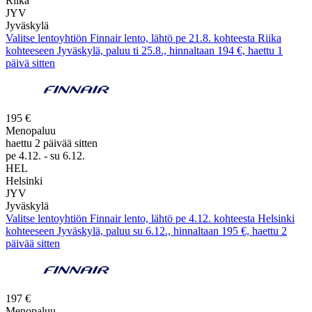
Riika
JYV
Jyväskylä
Valitse lentoyhtiön Finnair lento, lähtö pe 21.8. kohteesta Riika
kohteeseen Jyväskylä, paluu ti 25.8., hinnaltaan 194 €, haettu 1
päivä sitten
195 €
Menopaluu
haettu 2 päivää sitten
pe 4.12. - su 6.12.
HEL
Helsinki
JYV
Jyväskylä
Valitse lentoyhtiön Finnair lento, lähtö pe 4.12. kohteesta Helsinki
kohteeseen Jyväskylä, paluu su 6.12., hinnaltaan 195 €, haettu 2
päivää sitten
197 €
Menopaluu