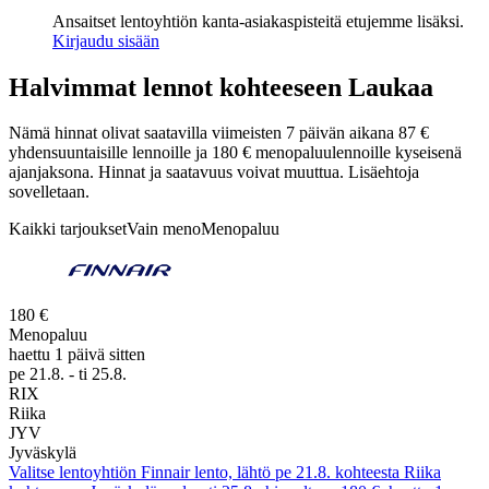
Ansaitset lentoyhtiön kanta-asiakaspisteitä etujemme lisäksi.
Kirjaudu sisään
Halvimmat lennot kohteeseen Laukaa
Nämä hinnat olivat saatavilla viimeisten 7 päivän aikana 87 €
yhdensuuntaisille lennoille ja 180 € menopaluulennoille kyseisenä
ajanjaksona. Hinnat ja saatavuus voivat muuttua. Lisäehtoja
sovelletaan.
Kaikki tarjoukset
Vain meno
Menopaluu
180 €
Menopaluu
haettu 1 päivä sitten
pe 21.8. - ti 25.8.
RIX
Riika
JYV
Jyväskylä
Valitse lentoyhtiön Finnair lento, lähtö pe 21.8. kohteesta Riika