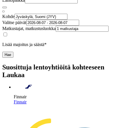
Lähtöpaikka
Kohde
Valitse päivät
Matkustajat, matkustusluokka
Lisää majoitus ja säästä*
Hae
Suosittuja lentoyhtiöitä kohteeseen
Laukaa
Finnair
Finnair