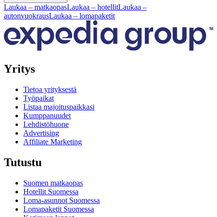
Laukaa – matkaopas
Laukaa – hotellit
Laukaa –
autonvuokraus
Laukaa – lomapaketit
Yritys
Tietoa yrityksestä
Työpaikat
Listaa majoituspaikkasi
Kumppanuudet
Lehdistöhuone
Advertising
Affiliate Marketing
Tutustu
Suomen matkaopas
Hotellit Suomessa
Loma-asunnot Suomessa
Lomapaketit Suomessa