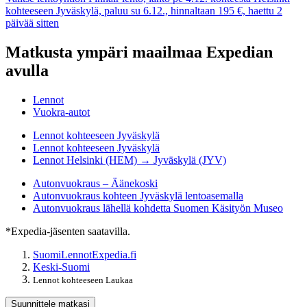
kohteeseen Jyväskylä, paluu su 6.12., hinnaltaan 195 €, haettu 2
päivää sitten
Matkusta ympäri maailmaa Expedian
avulla
Lennot
Vuokra-autot
Lennot kohteeseen Jyväskylä
Lennot kohteeseen Jyväskylä
Lennot Helsinki (HEM) → Jyväskylä (JYV)
Autonvuokraus – Äänekoski
Autonvuokraus kohteen Jyväskylä lentoasemalla
Autonvuokraus lähellä kohdetta Suomen Käsityön Museo
*Expedia-jäsenten saatavilla.
Suomi
Lennot
Expedia.fi
Keski-Suomi
Lennot kohteeseen Laukaa
Suunnittele matkasi