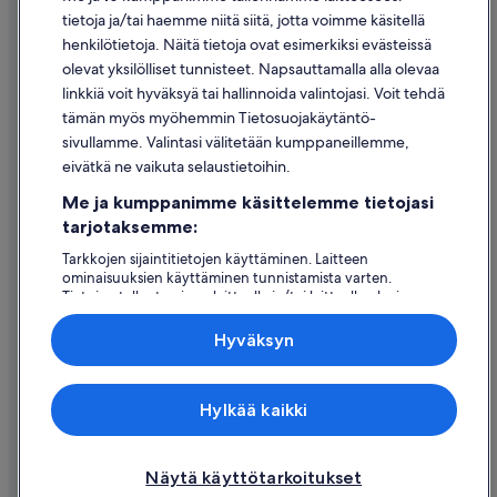
Evästeet
tietoja ja/tai haemme niitä siitä, jotta voimme käsitellä
henkilötietoja. Näitä tietoja ovat esimerkiksi evästeissä
Käyttöehdot
olevat yksilölliset tunnisteet. Napsauttamalla alla olevaa
Oikeudelliset tiedot / ota meihin yhteyttä
linkkiä voit hyväksyä tai hallinnoida valintojasi. Voit tehdä
tämän myös myöhemmin Tietosuojakäytäntö-
Sisältövaatimukset ja ilmoituksen tekeminen sisällöstä
sivullamme. Valintasi välitetään kumppaneillemme,
eivätkä ne vaikuta selaustietoihin.
Tuki
Me ja kumppanimme käsittelemme tietojasi
Ota yhteyttä
tarjotaksemme:
Varauksen muuttaminen tai peruuttaminen
Tarkkojen sijaintitietojen käyttäminen. Laitteen
ominaisuuksien käyttäminen tunnistamista varten.
Hyvityksen hakeminen ja aikarajat
Tietojen tallentaminen laitteelle ja/tai laitteella olevien
tietojen käyttö. Kohdennettu mainonta ja personoitu
Varaa lento lentoyhtiön hyvityskupongeilla
sisältö, mainonnan ja sisällön mittaus, yleisötutkimus ja
Hyväksyn
palvelujen kehittäminen.
Kansainväliset matka-asiakirjat
Kumppanien (toimittajien) luettelo
Expedia Inc. ei ole vastuussa ulkoisten sivustojen sisällöstä.
Hylkää kaikki
© 2026 Expedia, Inc., Expedia Groupin yritys. Kaikki oikeudet
pidätetään. Expedia ja Expedia-logo ovat Expedia, Inc.:n tavaramerkkejä
tai rekisteröityjä tavaramerkkejä.
Näytä käyttötarkoitukset