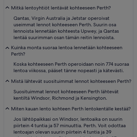
Mitkä lentoyhtiöt lentävät kohteeseen Perth?
Qantas, Virgin Australia ja Jetstar operoivat
useimmat lennot kohteeseen Perth. Suurin osa
lennoista lennetään kohteesta Upwey, ja Qantas
lentää suurimman osan tämän reitin lennoista.
Kuinka monta suoraa lentoa lennetään kohteeseen
Perth?
Koska kohteeseen Perth operoidaan noin 774 suoraa
lentoa viikossa, pääset tänne nopeasti ja kätevästi.
Mistä lähtevät suosituimmat lennot kohteeseen Perth?
Suosituimmat lennot kohteeseen Perth lähtevät
kentiltä Windsor, Richmond ja Kensington.
Miten kauan lento kohteen Perth lentokentälle kestää?
Jos lähtöpaikkasi on Windsor, lentoaika on suurin
piirtein 4 tuntia ja 57 minuuttia. Perth. Voit odottaa
lentoajan olevan suurin piirtein 4 tuntia ja 39