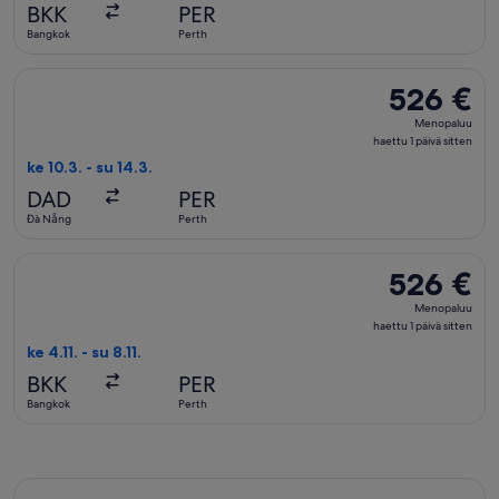
päivä
BKK
PER
sitten
Bangkok
Perth
Valitse lentoyhtiön FlexFlight lento, lähtö ke 10.3. kohteesta
526 €
526 €
Menopaluu,
Menopaluu
haettu
haettu 1 päivä sitten
1
ke 10.3. - su 14.3.
päivä
DAD
PER
sitten
Đà Nẵng
Perth
Valitse lentoyhtiön Hahn Air Systems lento, lähtö ke 4.11. koh
526 €
526 €
Menopaluu,
Menopaluu
haettu
haettu 1 päivä sitten
1
ke 4.11. - su 8.11.
päivä
BKK
PER
sitten
Bangkok
Perth