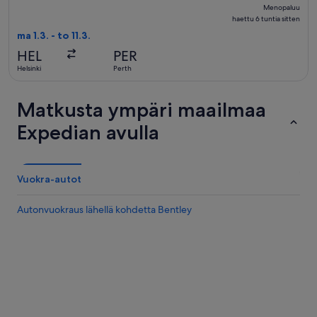
Menopaluu,
Menopaluu
haettu
haettu 6 tuntia sitten
6
ma 1.3. - to 11.3.
tuntia
HEL
PER
sitten
Helsinki
Perth
Matkusta ympäri maailmaa
Expedian avulla
Vuokra-autot
Autonvuokraus lähellä kohdetta Bentley