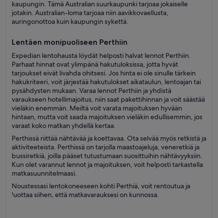
kaupungin. Tämä Australian suurkaupunki tarjoaa jokaiselle
jotakin. Australian-loma tarjoaa niin aavikkovaellusta,
auringonottoa kuin kaupungin sykettä.
Lentäen monipuoliseen Perthiin
Expedian lentohausta löydät helposti halvat lennot Perthiin.
Parhaat hinnat ovat ylimpänä hakutuloksissa, jotta hyvät
tarjoukset eivät livahda ohitsesi. Jos hinta ei ole sinulle tärkein
hakukriteeri, voit järjestää hakutulokset aikataulun, lentoajan tai
pysähdysten mukaan. Varaa lennot Perthiin ja yhdistä
varaukseen hotellimajoitus, niin saat pakettihinnan ja voit säästää
vieläkin enemmän. Meiltä voit varata majoituksen hyvään
hintaan, mutta voit saada majoituksen vieläkin edullisemmin, jos
varaat koko matkan yhdellä kertaa.
Perthissä riittää nähtävää ja koettavaa. Ota selvää myös retkistä ja
aktiviteeteista. Perthissä on tarjolla maastoajeluja, veneretkiä ja
bussiretkiä, joilla pääset tutustumaan suosittuihin nähtävyyksiin.
Kun olet varannut lennot ja majoituksen, voit helposti tarkastella
matkasuunnitelmaasi.
Noustessasi lentokoneeseen kohti Perthiä, voit rentoutua ja
luottaa siihen, että matkavarauksesi on kunnossa.