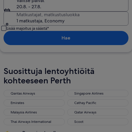
Valitse päivät
20.8. - 27.8.
Matkustajat, matkustusluokka
1 matkustaja, Economy
Lisää majoitus ja säästä*
Hae
Suosittuja lentoyhtiöitä
kohteeseen Perth
Qantas Airways
Singapore Airlines
Qantas Airways
Singapore Airlines
Emirates
Cathay Pacific
Emirates
Cathay Pacific
Malaysia Airlines
Qatar Airways
Malaysia Airlines
Qatar Airways
Thai Airways International
Scoot
Thai Airways International
Scoot