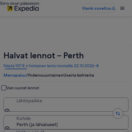
Siirry sivun pääosioon
Hanki sovellus
Halvat lennot – Perth
Avautuu
Näytä 107 €:n hintainen lento torstaille 22.10.2026
uuteen
Menopaluu
Yhdensuuntainen
Useita kohteita
ikkunaan
Vain suorat lennot
Lähtöpaikka
Kohde
Perth (ja lähialueet)