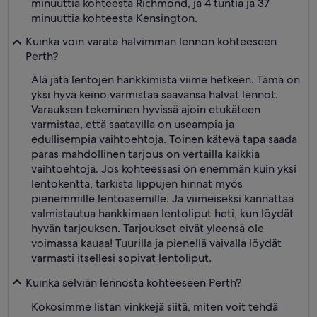
minuuttia kohteesta Richmond, ja 4 tuntia ja 37
minuuttia kohteesta Kensington.
Kuinka voin varata halvimman lennon kohteeseen
Perth?
Älä jätä lentojen hankkimista viime hetkeen. Tämä on
yksi hyvä keino varmistaa saavansa halvat lennot.
Varauksen tekeminen hyvissä ajoin etukäteen
varmistaa, että saatavilla on useampia ja
edullisempia vaihtoehtoja. Toinen kätevä tapa saada
paras mahdollinen tarjous on vertailla kaikkia
vaihtoehtoja. Jos kohteessasi on enemmän kuin yksi
lentokenttä, tarkista lippujen hinnat myös
pienemmille lentoasemille. Ja viimeiseksi kannattaa
valmistautua hankkimaan lentoliput heti, kun löydät
hyvän tarjouksen. Tarjoukset eivät yleensä ole
voimassa kauaa! Tuurilla ja pienellä vaivalla löydät
varmasti itsellesi sopivat lentoliput.
Kuinka selviän lennosta kohteeseen Perth?
Kokosimme listan vinkkejä siitä, miten voit tehdä