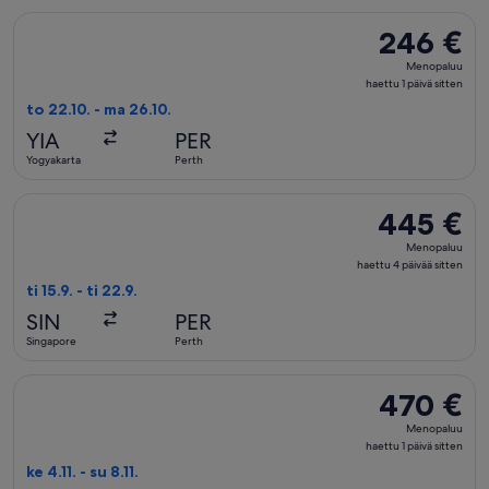
Valitse lentoyhtiön Scoot lento, lähtö to 22.10. kohteesta Yo
246 €
246 €
Menopaluu,
Menopaluu
haettu
haettu 1 päivä sitten
1
to 22.10. - ma 26.10.
päivä
YIA
PER
sitten
Yogyakarta
Perth
Valitse lentoyhtiön Qantas Airways lento, lähtö ti 15.9. kohte
445 €
445 €
Menopaluu,
Menopaluu
haettu
haettu 4 päivää sitten
4
ti 15.9. - ti 22.9.
päivää
SIN
PER
sitten
Singapore
Perth
Valitse lentoyhtiön Vietjet Air lento, lähtö ke 4.11. kohteesta
470 €
470 €
Menopaluu,
Menopaluu
haettu
haettu 1 päivä sitten
1
ke 4.11. - su 8.11.