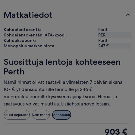
Matkatiedot
Kohdelentokenttä
Perth
Kohdelentokentän IATA-koodi
PER
Kohdekaupunki
Perth
Menopaluumatkan hinta
247 €
Suosittuja lentoja kohteeseen
Perth
Nämä hinnat olivat saatavilla viimeisten 7 päivän aikana
107 € yhdensuuntaisille lennoille ja 246 €
menopaluulennoille kyseisenä ajanjaksona. Hinnat ja
saatavuus voivat muuttua. Lisäehtoja sovelletaan.
Kaikki tarjoukset
Vain meno
Menopaluu
Valitse lentoyhtiön Qatar Airways lento, lähtö ma 1.3. kohtees
903 €
903 €