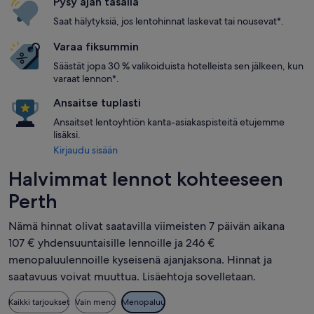
Pysy ajan tasalla
Saat hälytyksiä, jos lentohinnat laskevat tai nousevat*.
Varaa fiksummin
Säästät jopa 30 % valikoiduista hotelleista sen jälkeen, kun
varaat lennon*.
Ansaitse tuplasti
Ansaitset lentoyhtiön kanta-asiakaspisteitä etujemme
lisäksi.
Kirjaudu sisään
Halvimmat lennot kohteeseen
Perth
Nämä hinnat olivat saatavilla viimeisten 7 päivän aikana
107 € yhdensuuntaisille lennoille ja 246 €
menopaluulennoille kyseisenä ajanjaksona. Hinnat ja
saatavuus voivat muuttua. Lisäehtoja sovelletaan.
Kaikki tarjoukset
Vain meno
Menopaluu