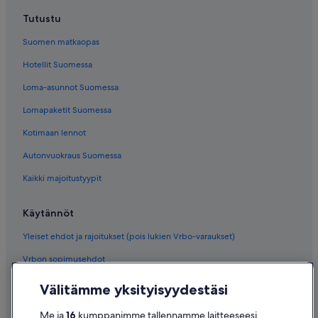
Tutustu
Suomen matkaopas
Hotellit Suomessa
Loma-asunnot Suomessa
Lomapaketit Suomessa
Kotimaan lennot
Autonvuokraus Suomessa
Kaikki majoitustyypit
Käytännöt
Yleiset ehdot ja rajoitukset (pois lukien Vrbo-varaukset)
Vrbon sopimusehdot
Saavutettavuus
Välitämme yksityisyydestäsi
Tietosuoja
Me ja
16
kumppanimme tallennamme laitteeseesi