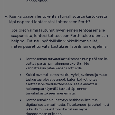
lennon aikana.
Kuinka pääsen lentokentän turvallisuustarkastuksesta
läpi nopeasti lentäessäni kohteeseen Perth?
Jos olet valmistautunut hyvin ennen lentoasemalle
saapumista, lentosi kohteeseen Perth tulee olemaan
helppo. Tutustu hyödyllisiin vinkkeihimme siitä,
miten pääset turvatarkastuksen läpi ilman ongelmia:
Lentoaseman turvatarkastuksessa sinun pitää ensiksi
esittää passisi ja maihinnousukorttisi. Ne
kannattaakin pitää käden ulottuvilla.
Kaikki tavarasi, kuten takkisi, vyösi, avaimesi ja muut
taskuissasi olevat esineet, kuten kolikot, pitää
asettaa läpivalaisulaitteeseen. Tee elämästäsi
helpompaa käymällä taskusi läpi ennen
turvatarkastukseen menemistä.
Lentoasemalla sinun täytyy hetkiseksi irtautua
digitaalisesta maailmasta. Tietokoneesi ja puhelimesi
ja kaikki muu elektroniikka tullaan myös
skannaamaan erikseen.