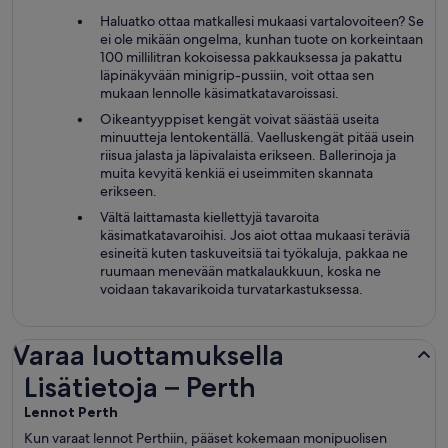
Haluatko ottaa matkallesi mukaasi vartalovoiteen? Se
ei ole mikään ongelma, kunhan tuote on korkeintaan
100 millilitran kokoisessa pakkauksessa ja pakattu
läpinäkyvään minigrip-pussiin, voit ottaa sen
mukaan lennolle käsimatkatavaroissasi.
Oikeantyyppiset kengät voivat säästää useita
minuutteja lentokentällä. Vaelluskengät pitää usein
riisua jalasta ja läpivalaista erikseen. Ballerinoja ja
muita kevyitä kenkiä ei useimmiten skannata
erikseen.
Vältä laittamasta kiellettyjä tavaroita
käsimatkatavaroihisi. Jos aiot ottaa mukaasi teräviä
esineitä kuten taskuveitsiä tai työkaluja, pakkaa ne
ruumaan menevään matkalaukkuun, koska ne
voidaan takavarikoida turvatarkastuksessa.
Varaa luottamuksella
Lisätietoja – Perth
Lisätietoja – Perth
Lennot Perth
Kun varaat lennot Perthiin, pääset kokemaan monipuolisen