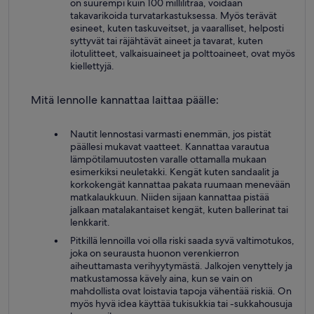
on suurempi kuin 100 millilitraa, voidaan
takavarikoida turvatarkastuksessa. Myös terävät
esineet, kuten taskuveitset, ja vaaralliset, helposti
syttyvät tai räjähtävät aineet ja tavarat, kuten
ilotulitteet, valkaisuaineet ja polttoaineet, ovat myös
kiellettyjä.
Mitä lennolle kannattaa laittaa päälle:
Nautit lennostasi varmasti enemmän, jos pistät
päällesi mukavat vaatteet. Kannattaa varautua
lämpötilamuutosten varalle ottamalla mukaan
esimerkiksi neuletakki. Kengät kuten sandaalit ja
korkokengät kannattaa pakata ruumaan menevään
matkalaukkuun. Niiden sijaan kannattaa pistää
jalkaan matalakantaiset kengät, kuten ballerinat tai
lenkkarit.
Pitkillä lennoilla voi olla riski saada syvä valtimotukos,
joka on seurausta huonon verenkierron
aiheuttamasta verihyytymästä. Jalkojen venyttely ja
matkustamossa kävely aina, kun se vain on
mahdollista ovat loistavia tapoja vähentää riskiä. On
myös hyvä idea käyttää tukisukkia tai -sukkahousuja