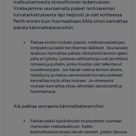
matkustamisesta stressittömän kokemuksen.
Vinkkejämme seuraamalla pääset lentoaseman
turvatarkastuksesta läpi helposti ja olet kohteessa
Perth ennen kuin huomaatkaan.
Mitä sinun kannattaa
pakata käsimatkatavaroihin:
Pakkaa ensiksi mukaan passisi, matkustusasiakirjasi,
lompakko ja kaikki tarvitsemasi lääkkeet. Seuraavaksi
laukkuun kannattaa pakata viihdykettä lennon ajaksi,
jotta et tylsisty. Loistavia vaihtoehtoja ovat jännittävä
romaani ja puhelin, jonka muistiin olet tallentanut
suosikkisarjojasi. Jos haluat nukkua lennon aikana,
niskatyyny ja melua vaimentavat korvakuulokkeet
kannattaa myös ottaa mukaan. Ja viimeisenä
mukaan kannattaa ottaa vähintään deodorantti ja
hammasharja.
Älä pakkaa seuraavia käsimatkatavaroihisi:
Pakkaa kaikki täysikokoiset hiustuotteet ruumaan
menevään matkalaukkuun. Kaikki
käsimatkatavaroissasi olevat nesteet, joiden tilavuus