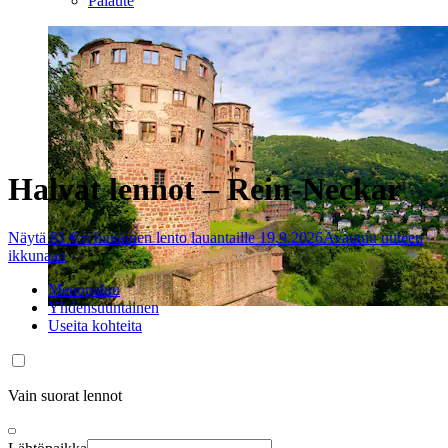
Palaute
Halvat lennot – Rein-Neckar
Näytä 81 €:n hintainen lento lauantaille 19.9.2026
Avautuu uuteen
ikkunaan
Menopaluu
Yhdensuuntainen
Useita kohteita
Vain suorat lennot