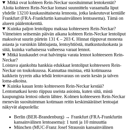
Mitkä ovat kohteen Rein-Neckar suosituimmat lentokentät?
Aloita kohteen Rein-Neckar lomasi suunnittelu varaamalla liput
yhdelle 13210 kuukausittaisesta lennosta, jotka laskeutuvat kentälle
Frankfurt (FRA-Frankfurtin kansainvälinen lentoasema). Tämä on
alueen päälentokenttä.
Kuinka paljon lentolippu maksaa kohteeseen Rein-Neckar?
Viimeisten seitsemän päivän aikana kohteen Rein-Neckar lentoliput
maksoivat suurin piirtein 131 € – 203 €. Hinnat riippuvat monesta
asiasta ja varsinkin lähtöajasta, lentoyhtiöstä, matkustusluokasta ja
siitä, kuinka varhaisessa vaiheessa varaat lennot.
Mitkä kuukaudet ovat halvimpia varata lennot kohteeseen Rein-
Neckar?
Loistava ajankohta hankkia edukkaat lentoliput kohteeseen Rein-
Neckar on toukokuussa. Kannattaa muistaa, että kotimaassa
kaikkein tyyrein aika tehdä lentovaraus on usein kesän ja talven
loma-aikoina.
Kuinka kauan lento kohteeseen Rein-Neckar kestää?
Lentomatkasi kesto riippuu useista asioista, kuten siitä, mistä
kaupungista lentosi oikein lähtee. Kolmen kohteeseen Rein-Neckar
menevän suosituimman kotimaan reitin keskimääräiset lentoajat
näkyvät alapuolella:
Berlin (BER-Brandenburg) → Frankfurt (FRA-Frankfurtin
kansainvälinen lentoasema): 1 tunti ja 10 minuuttia
München (MUC-Franz Josef Straussin kansainvälinen