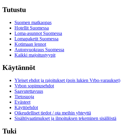
Tutustu
Suomen matkaopas
Hotellit Suomessa
Loma-asunnot Suomessa
Lomapaketit Suomessa
Kotimaan lennot
Autonvuokraus Suomessa
Kaikki majoitustyypit
Käytännöt
Yleiset ehdot ja rajoitukset (pois lukien Vrbo-varaukset)
Vrbon sopimusehdot
Saavutettavuus
Tietosuoja
Evästeet
Käyttöehdot
Oikeudelliset tiedot / ota meihin yhteyttä
Sisältövaatimukset ja ilmoituksen tekeminen sisällöstä
Tuki