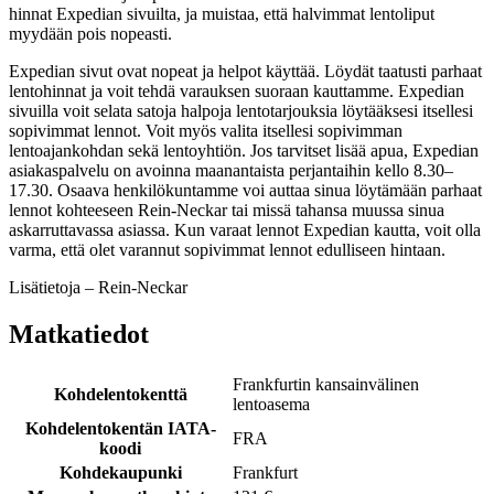
hinnat Expedian sivuilta, ja muistaa, että halvimmat lentoliput
myydään pois nopeasti.
Expedian sivut ovat nopeat ja helpot käyttää. Löydät taatusti parhaat
lentohinnat ja voit tehdä varauksen suoraan kauttamme. Expedian
sivuilla voit selata satoja halpoja lentotarjouksia löytääksesi itsellesi
sopivimmat lennot. Voit myös valita itsellesi sopivimman
lentoajankohdan sekä lentoyhtiön. Jos tarvitset lisää apua, Expedian
asiakaspalvelu on avoinna maanantaista perjantaihin kello 8.30–
17.30. Osaava henkilökuntamme voi auttaa sinua löytämään parhaat
lennot kohteeseen Rein-Neckar tai missä tahansa muussa sinua
askarruttavassa asiassa. Kun varaat lennot Expedian kautta, voit olla
varma, että olet varannut sopivimmat lennot edulliseen hintaan.
Lisätietoja – Rein-Neckar
Matkatiedot
Frankfurtin kansainvälinen
Kohdelentokenttä
lentoasema
Kohdelentokentän IATA-
FRA
koodi
Kohdekaupunki
Frankfurt