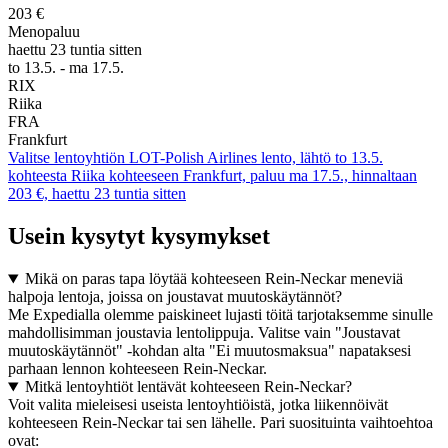
203 €
Menopaluu
haettu 23 tuntia sitten
to 13.5. - ma 17.5.
RIX
Riika
FRA
Frankfurt
Valitse lentoyhtiön LOT-Polish Airlines lento, lähtö to 13.5.
kohteesta Riika kohteeseen Frankfurt, paluu ma 17.5., hinnaltaan
203 €, haettu 23 tuntia sitten
Usein kysytyt kysymykset
Mikä on paras tapa löytää kohteeseen Rein-Neckar meneviä
halpoja lentoja, joissa on joustavat muutoskäytännöt?
Me Expedialla olemme paiskineet lujasti töitä tarjotaksemme sinulle
mahdollisimman joustavia lentolippuja. Valitse vain "Joustavat
muutoskäytännöt" -kohdan alta "Ei muutosmaksua" napataksesi
parhaan lennon kohteeseen Rein-Neckar.
Mitkä lentoyhtiöt lentävät kohteeseen Rein-Neckar?
Voit valita mieleisesi useista lentoyhtiöistä, jotka liikennöivät
kohteeseen Rein-Neckar tai sen lähelle. Pari suosituinta vaihtoehtoa
ovat: