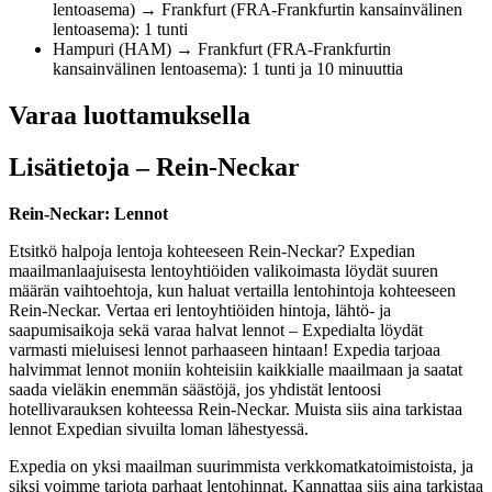
lentoasema) → Frankfurt (FRA-Frankfurtin kansainvälinen
lentoasema): 1 tunti
Hampuri (HAM) → Frankfurt (FRA-Frankfurtin
kansainvälinen lentoasema): 1 tunti ja 10 minuuttia
Varaa luottamuksella
Lisätietoja – Rein-Neckar
Rein-Neckar: Lennot
Etsitkö halpoja lentoja kohteeseen Rein-Neckar? Expedian
maailmanlaajuisesta lentoyhtiöiden valikoimasta löydät suuren
määrän vaihtoehtoja, kun haluat vertailla lentohintoja kohteeseen
Rein-Neckar. Vertaa eri lentoyhtiöiden hintoja, lähtö- ja
saapumisaikoja sekä varaa halvat lennot – Expedialta löydät
varmasti mieluisesi lennot parhaaseen hintaan! Expedia tarjoaa
halvimmat lennot moniin kohteisiin kaikkialle maailmaan ja saatat
saada vieläkin enemmän säästöjä, jos yhdistät lentoosi
hotellivarauksen kohteessa Rein-Neckar. Muista siis aina tarkistaa
lennot Expedian sivuilta loman lähestyessä.
Expedia on yksi maailman suurimmista verkkomatkatoimistoista, ja
siksi voimme tarjota parhaat lentohinnat. Kannattaa siis aina tarkistaa