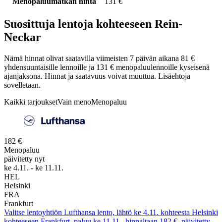
Menopaluumatkan hinta
131 €
Suosittuja lentoja kohteeseen Rein-
Neckar
Nämä hinnat olivat saatavilla viimeisten 7 päivän aikana 81 €
yhdensuuntaisille lennoille ja 131 € menopaluulennoille kyseisenä
ajanjaksona. Hinnat ja saatavuus voivat muuttua. Lisäehtoja
sovelletaan.
Kaikki tarjoukset
Vain meno
Menopaluu
182 €
Menopaluu
päivitetty nyt
ke 4.11. - ke 11.11.
HEL
Helsinki
FRA
Frankfurt
Valitse lentoyhtiön Lufthansa lento, lähtö ke 4.11. kohteesta Helsinki
kohteeseen Frankfurt, paluu ke 11.11., hinnaltaan 182 €, päivitetty