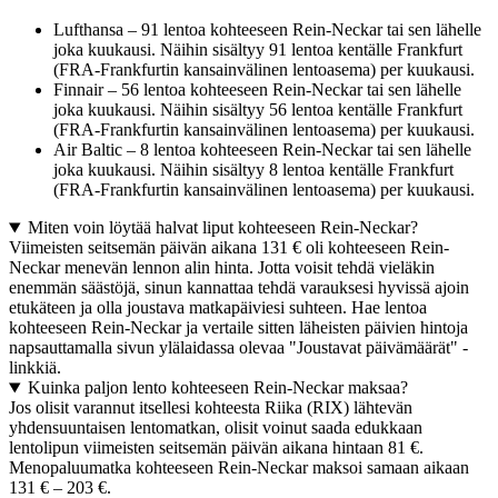
Lufthansa – 91 lentoa kohteeseen Rein-Neckar tai sen lähelle
joka kuukausi. Näihin sisältyy 91 lentoa kentälle Frankfurt
(FRA-Frankfurtin kansainvälinen lentoasema) per kuukausi.
Finnair – 56 lentoa kohteeseen Rein-Neckar tai sen lähelle
joka kuukausi. Näihin sisältyy 56 lentoa kentälle Frankfurt
(FRA-Frankfurtin kansainvälinen lentoasema) per kuukausi.
Air Baltic – 8 lentoa kohteeseen Rein-Neckar tai sen lähelle
joka kuukausi. Näihin sisältyy 8 lentoa kentälle Frankfurt
(FRA-Frankfurtin kansainvälinen lentoasema) per kuukausi.
Miten voin löytää halvat liput kohteeseen Rein-Neckar?
Viimeisten seitsemän päivän aikana 131 € oli kohteeseen Rein-
Neckar menevän lennon alin hinta. Jotta voisit tehdä vieläkin
enemmän säästöjä, sinun kannattaa tehdä varauksesi hyvissä ajoin
etukäteen ja olla joustava matkapäiviesi suhteen. Hae lentoa
kohteeseen Rein-Neckar ja vertaile sitten läheisten päivien hintoja
napsauttamalla sivun ylälaidassa olevaa "Joustavat päivämäärät" -
linkkiä.
Kuinka paljon lento kohteeseen Rein-Neckar maksaa?
Jos olisit varannut itsellesi kohteesta Riika (RIX) lähtevän
yhdensuuntaisen lentomatkan, olisit voinut saada edukkaan
lentolipun viimeisten seitsemän päivän aikana hintaan 81 €.
Menopaluumatka kohteeseen Rein-Neckar maksoi samaan aikaan
131 € – 203 €.