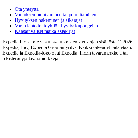
Ota yhteyttä
Varauksen muuttaminen tai peruuttaminen
Hyvityksen hakeminen ja aikarajat
Varaa lento lentoyhtiön hyvityskupongeilla
Kansainväliset matka-asiakirjat
Expedia Inc. ei ole vastuussa ulkoisten sivustojen sisällöstä.
© 2026
Expedia, Inc., Expedia Groupin yritys. Kaikki oikeudet pidätetään.
Expedia ja Expedia-logo ovat Expedia, Inc.:n tavaramerkkejä tai
rekisteröityjä tavaramerkkejä.