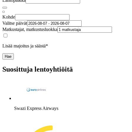
Lähtöpaikka
Kohde
Valitse päivät
Matkustajat, matkustusluokka
Lisää majoitus ja säästä*
Hae
Suosittuja lentoyhtiöitä
Swazi Express Airways