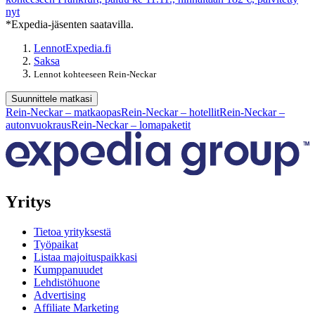
nyt
*Expedia-jäsenten saatavilla.
Lennot
Expedia.fi
Saksa
Lennot kohteeseen Rein-Neckar
Suunnittele matkasi
Rein-Neckar – matkaopas
Rein-Neckar – hotellit
Rein-Neckar –
autonvuokraus
Rein-Neckar – lomapaketit
Yritys
Tietoa yrityksestä
Työpaikat
Listaa majoituspaikkasi
Kumppanuudet
Lehdistöhuone
Advertising
Affiliate Marketing