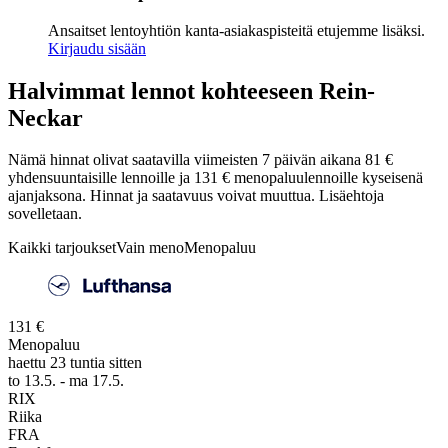
Ansaitset lentoyhtiön kanta-asiakaspisteitä etujemme lisäksi.
Kirjaudu sisään
Halvimmat lennot kohteeseen Rein-
Neckar
Nämä hinnat olivat saatavilla viimeisten 7 päivän aikana 81 €
yhdensuuntaisille lennoille ja 131 € menopaluulennoille kyseisenä
ajanjaksona. Hinnat ja saatavuus voivat muuttua. Lisäehtoja
sovelletaan.
Kaikki tarjoukset
Vain meno
Menopaluu
131 €
Menopaluu
haettu 23 tuntia sitten
to 13.5. - ma 17.5.
RIX
Riika
FRA