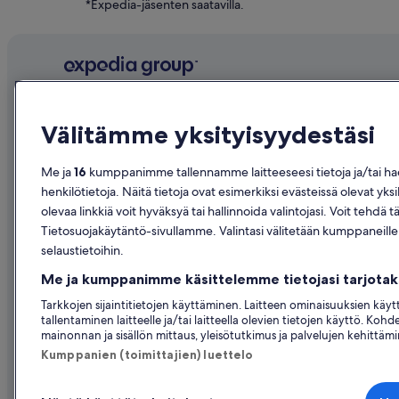
*Expedia-jäsenten saatavilla.
Yritys
Tutustu
Välitämme yksityisyydestäsi
Tietoa yrityksestä
Suomen ma
Työpaikat
Hotellit Su
Me ja
16
kumppanimme tallennamme laitteeseesi tietoja ja/tai haem
henkilötietoja. Näitä tietoja ovat esimerkiksi evästeissä olevat yksi
Listaa majoituspaikkasi
Loma-asunn
olevaa linkkiä voit hyväksyä tai hallinnoida valintojasi. Voit te
Kumppanuudet
Lomapaketi
Tietosuojakäytäntö-sivullamme. Valintasi välitetään kumppaneill
selaustietoihin.
Lehdistöhuone
Kotimaan le
Me ja kumppanimme käsittelemme tietojasi tarjot
Advertising
Autonvuokr
Tarkkojen sijaintitietojen käyttäminen. Laitteen ominaisuuksien käy
Affiliate Marketing
Kaikki majoi
tallentaminen laitteelle ja/tai laitteella olevien tietojen käyttö. Koh
mainonnan ja sisällön mittaus, yleisötutkimus ja palvelujen kehittäm
Kumppanien (toimittajien) luettelo