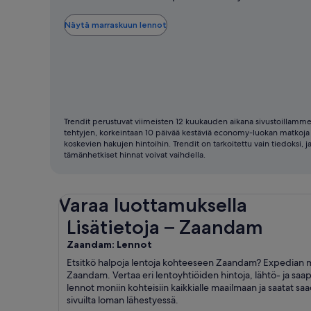
lentää
on
Näytä marraskuun lennot
tyypillisesti
marraskuu
Trendit perustuvat viimeisten 12 kuukauden aikana sivustoillamm
tehtyjen, korkeintaan 10 päivää kestäviä economy-luokan matkoja
koskevien hakujen hintoihin. Trendit on tarkoitettu vain tiedoksi, j
tämänhetkiset hinnat voivat vaihdella.
Varaa luottamuksella
Lisätietoja – Zaandam
Lisätietoja – Zaandam
Zaandam: Lennot
Etsitkö halpoja lentoja kohteeseen Zaandam? Expedian ma
Zaandam. Vertaa eri lentoyhtiöiden hintoja, lähtö- ja saa
lennot moniin kohteisiin kaikkialle maailmaan ja saatat s
sivuilta loman lähestyessä.