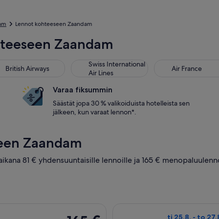
am
Lennot kohteeseen Zaandam
ohteeseen Zaandam
tish Airways
Swiss International Air Lines
Air France
Swiss International
British Airways
Air France
Air Lines
Varaa fiksummin
Säästät jopa 30 % valikoiduista hotelleista sen
jälkeen, kun varaat lennon*.
seen Zaandam
 aikana 81 € yhdensuuntaisille lennoille ja 165 € menopaluulenn
 lento, lähtö su 6.12. kohteesta Lontoo kohteeseen Amsterdam, pa
Valitse lentoyht
165 €
ti 25.8. - to 27.