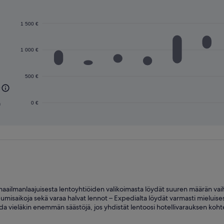
1 500 €
1 000 €
500 €
e
a
0 €
ailmanlaajuisesta lentoyhtiöiden valikoimasta löydät suuren määrän vaiht
pumisaikoja sekä varaa halvat lennot – Expedialta löydät varmasti mieluis
aada vieläkin enemmän säästöjä, jos yhdistät lentoosi hotellivarauksen koh