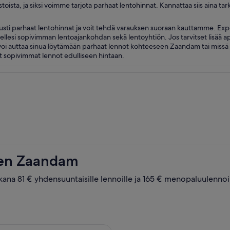
ta, ja siksi voimme tarjota parhaat lentohinnat. Kannattaa siis aina tark
usti parhaat lentohinnat ja voit tehdä varauksen suoraan kauttamme. Expedi
 itsellesi sopivimman lentoajankohdan sekä lentoyhtiön. Jos tarvitset lisä
oi auttaa sinua löytämään parhaat lennot kohteeseen Zaandam tai missä t
ut sopivimmat lennot edulliseen hintaan.
een Zaandam
ikana 81 € yhdensuuntaisille lennoille ja 165 € menopaluulennoi