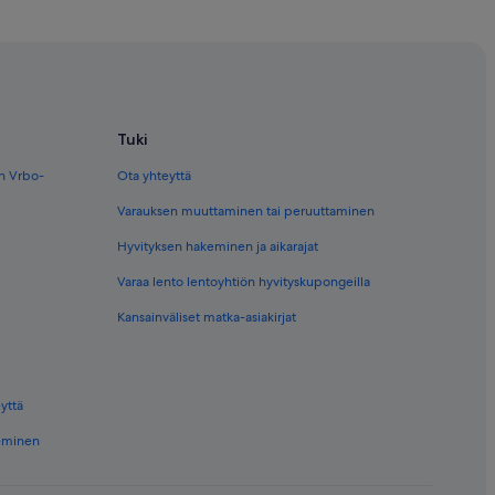
Tuki
en Vrbo-
Ota yhteyttä
Varauksen muuttaminen tai peruuttaminen
Hyvityksen hakeminen ja aikarajat
Varaa lento lentoyhtiön hyvityskupongeilla
Kansainväliset matka-asiakirjat
yttä
keminen