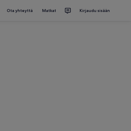
Ota yhteyttä
Matkat
Kirjaudu sisään