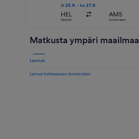
Valitse lentoyhtiön Lufthansa lento, 
ti 25.8. - to 27.8.
HEL
AMS
Helsinki
Amsterdam
Matkusta ympäri maailmaa 
Lennot
Lennot kohteeseen Amsterdam