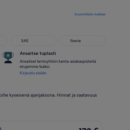
Suunnittele matkasi
SAS
Iberia
SAS
Iberia
Ansaitse tuplasti
Ansaitset lentoyhtiön kanta-asiakaspisteitä
etujemme lisäksi.
Kirjaudu sisään
oille kyseisenä ajanjaksona. Hinnat ja saatavuus
luu ti 8.12., hinnaltaan 165 €, haettu 5 päivää sitten
iön Lufthansa lento, lähtö ti 25.8. kohteesta Helsinki kohteesee
178 €
8.