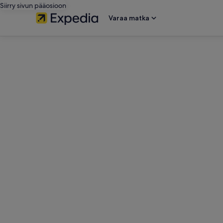
Siirry sivun pääosioon
Varaa matka