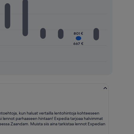
801 €
667 €
oehtoja, kun haluat vertailla lentohintoja kohteeseen
esi lennot parhaaseen hintaan! Expedia tarjoaa halvimmat
teessa Zaandam. Muista siis aina tarkistaa lennot Expedian