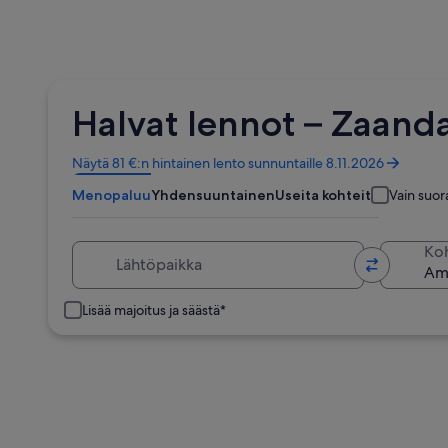
Halvat lennot – Zaan
Avautuu
Näytä 81 €:n hintainen lento sunnuntaille 8.11.2026
uuteen
Menopaluu
Yhdensuuntainen
Useita kohteita
Vain suor
ikkunaan
Lähtöpaikka
Ko
Lisää majoitus ja säästä*