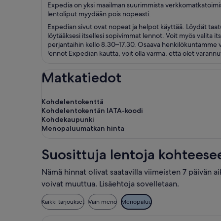
Expedia on yksi maailman suurimmista verkkomatkatoimistois
lentoliput myydään pois nopeasti.
Expedian sivut ovat nopeat ja helpot käyttää. Löydät taat
löytääksesi itsellesi sopivimmat lennot. Voit myös valita
perjantaihin kello 8.30–17.30. Osaava henkilökuntamme v
lennot Expedian kautta, voit olla varma, että olet varann
Matkatiedot
Kohdelentokenttä
Kohdelentokentän IATA-koodi
Kohdekaupunki
Menopaluumatkan hinta
Suosittuja lentoja kohtees
Nämä hinnat olivat saatavilla viimeisten 7 päivän a
voivat muuttua. Lisäehtoja sovelletaan.
Kaikki tarjoukset
Vain meno
Menopaluu