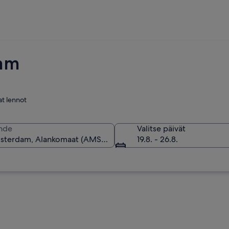
dam
at lennot
hde
Valitse päivät
19.8. - 26.8.