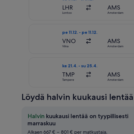
LHR
AMS
Lontoo
Amsterdam
Valitse lentoyhtiön Austrian Airline
pe 11.12. - pe 11.12.
VNO
AMS
Vilna
Amsterdam
Valitse lentoyhtiön Air Baltic lent
ke 21.4. - su 25.4.
TMP
AMS
Tampere
Amsterdam
Löydä halvin kuukausi lent
Halvin
kuukausi lentää on tyypillisesti
Halvin
marraskuu
kuukausi
Alkaen 667 € − 801 € per matkustaja.