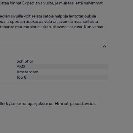
istaa hinnat Expedian sivuilta, ja muistaa, että halvimmat
an sivuilla voit selata satoja halpoja lentotarjouksia
ä apua, Expedian asiakaspalvelu on avoinna maanantaista
ahansa muussa sinua askarruttavassa asiassa. Kun varaat
Schiphol
AMS
Amsterdam
165 €
lle kyseisenä ajanjaksona. Hinnat ja saatavuus