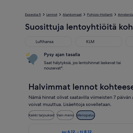
Expedia.fi
Lennot
Alankomaat
Pohjois-Hollanti
Amsterd
Suosittuja lentoyhtiöitä k
Lufthansa
KLM
Bri
Lufthansa
KLM
Pysy ajan tasalla
Saat hälytyksiä, jos lentohinnat laskevat tai
nousevat*.
Halvimmat lennot kohtee
Nämä hinnat olivat saatavilla viimeisten 7 päivän
voivat muuttua. Lisäehtoja sovelletaan.
Kaikki tarjoukset
Vain meno
Menopaluu
Valitse lentoyhtiön British Airways
su 6.12. - ti 8.12.