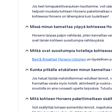
Muita
Jos teet lomapakettivarauksen kauttamme, voit sääst
ehtoja
saatetaan
helposti muokata kohteen Horsens pakettimatkasi vasta
soveltaa.
kohteessa Horsens on lähempänä kuin luuletkaan!
Missä minun kannattaa yöpyä kohteessa Ho
Horsens tarjoaa paljon nähtävää, joten kannattaa va
ovat tämän kohteen suosituimpia nähtävyyksiä.
Mitkä ovat suosituimpia hotelleja kohteess
Bed & Breakfast Horsens Udsigten
on täydellinen p
Kuinka pitkälle etukäteen minun kannattaa
Jos haluat löytää mahdollisimman edulliset lennot,
Kannattaa varata myös hotelli, aktiviteetit ja vuokr
sivustolla on aina runsaasti upeita tarjouksia. Tutustu
Mitä kohteen Horsens pakettimatkaan sisäl
Voit sisällyttää lomaasi esimerkiksi lennot, majoitu