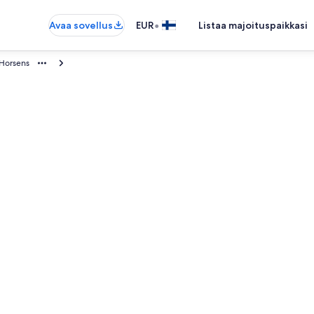
•
Avaa sovellus
EUR
Listaa majoituspaikkasi
Horsens