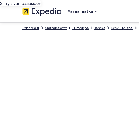
Siirry sivun pääosioon
Varaa matka
Expedia.fi
Matkapaketit
Eurooppa
Tanska
Keski-Jyllanti