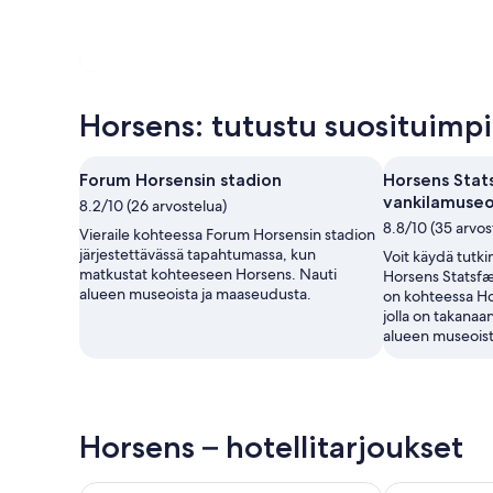
Horsens: tutustu suosituimpii
Forum Horsensin stadion
Horsens Stat
vankilamuse
8.2/10 (26 arvostelua)
8.8/10 (35 arvos
Vieraile kohteessa Forum Horsensin stadion
järjestettävässä tapahtumassa, kun
Voit käydä tutki
matkustat kohteeseen Horsens. Nauti
Horsens Statsfæ
alueen museoista ja maaseudusta.
on kohteessa Ho
jolla on takanaa
alueen museoist
Horsens – hotellitarjoukset
Scandic Opus Horsens
Comwell Byg