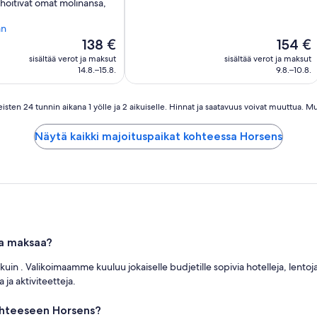
 hoitivat omat mölinänsä,
än
Hinta
Hinta
138 €
154 €
on
on
sisältää verot ja maksut
sisältää verot ja maksut
138 €
154 €
14.8.–15.8.
9.8.–10.8.
ten 24 tunnin aikana 1 yölle ja 2 aikuiselle. Hinnat ja saatavuus voivat muuttua. Mu
Näytä kaikki majoituspaikat kohteessa Horsens
ka maksaa?
uin . Valikoimaamme kuuluu jokaiselle budjetille sopivia hotelleja, lentoja
ja aktiviteetteja.
ohteeseen Horsens?