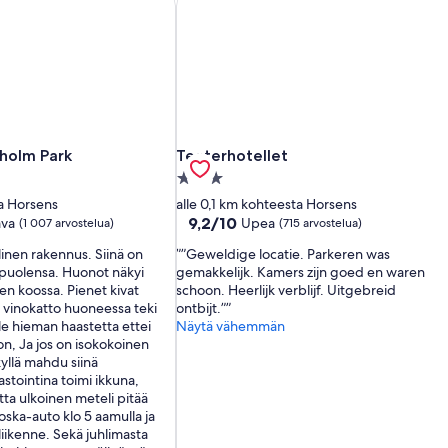
holm Park
Teaterhotellet
holm Park
Teaterhotellet
3.0
tähden
a Horsens
alle 0,1 km kohteesta Horsens
a
majoituspaikka
9.2
9,2/10
ava
Upea
(1 007 arvostelua)
(715 arvostelua)
kautta
llinen rakennus. Siinä on
”Geweldige locatie. Parkeren was
10,
 puolensa. Huonot näkyi
gemakkelijk. Kamers zijn goed en waren
Upea,
en koossa. Pienet kivat
schoon. Heerlijk verblijf. Uitgebreid
(715
 vinokatto huoneessa teki
ontbijt.”
arvostelua)
lle hieman haastetta ettei
Näytä vähemmän
on, Ja jos on isokokoinen
kyllä mahdu siinä
stointina toimi ikkuna,
ta ulkoinen meteli pitää
Roska-auto klo 5 aamulla ja
 liikenne. Sekä juhlimasta