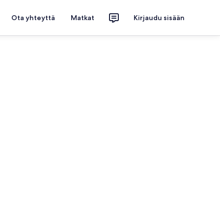
Ota yhteyttä
Matkat
Kirjaudu sisään