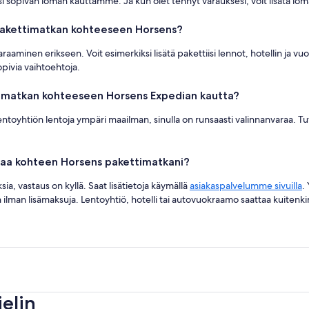
i sopivan loman kauttamme. Ja kun olet tehnyt varauksesi, voit lisätä loma
 pakettimatkan kohteeseen Horsens?
raaminen erikseen. Voit esimerkiksi lisätä pakettiisi lennot, hotellin ja vu
opivia vaihtoehtoja.
ttimatkan kohteeseen Horsens Expedian kautta?
lentoyhtiön lentoja ympäri maailman, sinulla on runsaasti valinnanvaraa. Tutu
taa kohteen Horsens pakettimatkani?
a, vastaus on kyllä. Saat lisätietoja käymällä
asiakaspalvelumme sivuilla
.
ilman lisämaksuja. Lentoyhtiö, hotelli tai autovuokraamo saattaa kuitenkin v
ielin