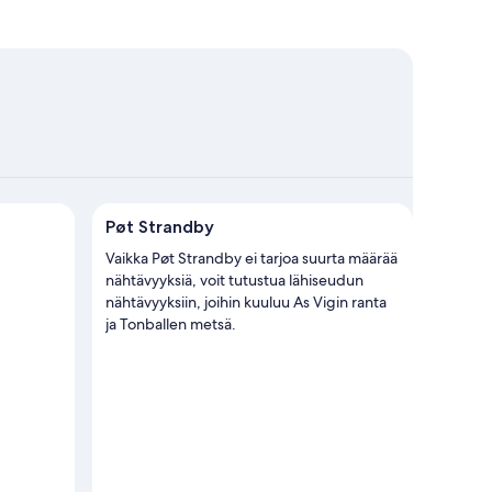
kohteessa Pøt Strandby
Pøt Strandby
Vaikka Pøt Strandby ei tarjoa suurta määrää
nähtävyyksiä, voit tutustua lähiseudun
nähtävyyksiin, joihin kuuluu As Vigin ranta
ja Tonballen metsä.