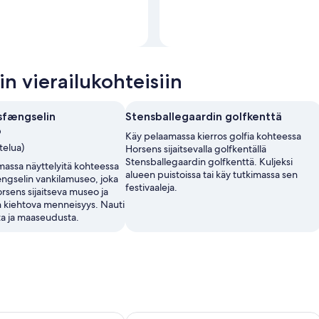
n vierailukohteisiin
sfængselin
Stensballegaardin golfkenttä
o
Käy pelaamassa kierros golfia kohteessa
telua)
Horsens sijaitsevalla golfkentällä
Stensballegaardin golfkenttä. Kuljeksi
massa näyttelyitä kohteessa
alueen puistoissa tai käy tutkimassa sen
ngselin vankilamuseo, joka
festivaaleja.
rsens sijaitseva museo ja
n kiehtova menneisyys. Nauti
a ja maaseudusta.
holm Park
Teaterhotellet