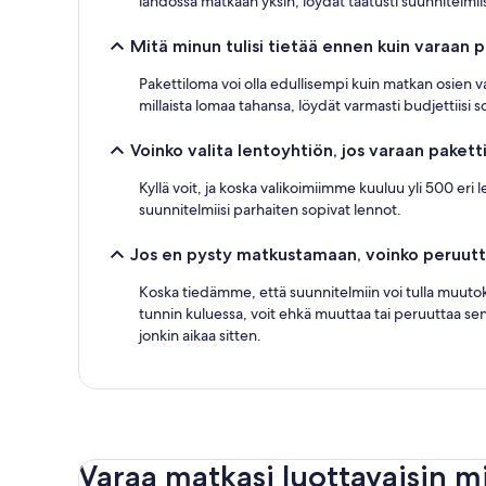
lähdössä matkaan yksin, löydät taatusti suunnitelmiis
Mitä minun tulisi tietää ennen kuin varaan
Pakettiloma voi olla edullisempi kuin matkan osien va
millaista lomaa tahansa, löydät varmasti budjettiisi s
Voinko valita lentoyhtiön, jos varaan pake
Kyllä voit, ja koska valikoimiimme kuuluu yli 500 eri 
suunnitelmiisi parhaiten sopivat lennot.
Jos en pysty matkustamaan, voinko peruut
Koska tiedämme, että suunnitelmiin voi tulla muutoksi
tunnin kuluessa, voit ehkä muuttaa tai peruuttaa sen 
jonkin aikaa sitten.
Varaa matkasi luottavaisin m