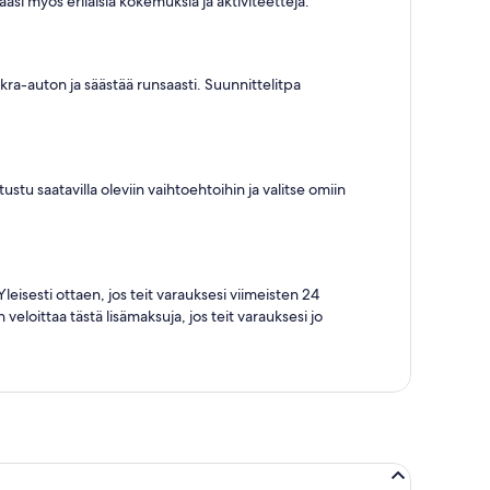
asi myös erilaisia kokemuksia ja aktiviteetteja.
okra-auton ja säästää runsaasti. Suunnittelitpa
stu saatavilla oleviin vaihtoehtoihin ja valitse omiin
 Yleisesti ottaen, jos teit varauksesi viimeisten 24
eloittaa tästä lisämaksuja, jos teit varauksesi jo