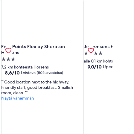
Four Points Flex by Sheraton Horsens
Jørgensens Hotel
Four Points Flex by Sheraton
Jørgensens Hotel
Horsens
4.0
3.0
tähden
alle 0,1 km kohteesta Hors
tähden
majoituspaikka
9.0
9,0/10
Upea
7,2 km kohteesta Horsens
(672 arvoste
kautta
majoituspaikka
8.6
8,6/10
Loistava
(506 arvostelua)
10,
kautta
”Good location next to the highway.
Upea,
10,
Friendly staff, good breakfast. Smallish
(672
Loistava,
room, clean. ”
arvostelua)
(506
Näytä vähemmän
arvostelua)