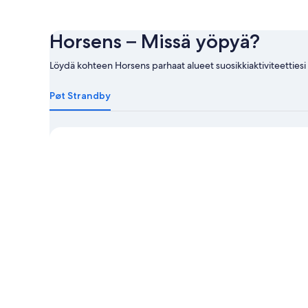
Horsens – Missä yöpyä?
Löydä kohteen Horsens parhaat alueet suosikkiaktiviteettiesi
Lue
lisää
Pøt Strandby
kohteesta
Horsens