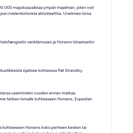
 000 000 majoituspaikkaa ympäri maailman, joten voit
pari mielenkiintoista aktiviteetttia. Unelmiesi loma
Statsfængselin vankilamuseo ja Horsens Idraetsarkiv
usliikkeistä sijaitsee kohteessa Pøt Strandby.
ohintansa useimmiten vuoden ennen matkaa.
ä viime hetken lomalle kohteeseen Horsens, Expedian
massa kohteeseen Horsens koko perheen kesken tai