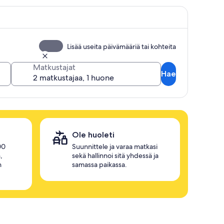
Lisää useita päivämääriä tai kohteita
Matkustajat
Hae
Ole huoleti
00
Suunnittele ja varaa matkasi
,
sekä hallinnoi sitä yhdessä ja
n
samassa paikassa.