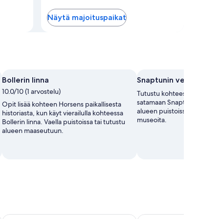
Näytä majoituspaikat
Bollerin linna
Snaptunin venesatam
10.0/10 (1 arvostelu)
Tutustu kohteessa Horsens 
satamaan Snaptunin venesa
Opit lisää kohteen Horsens paikallisesta
alueen puistoissa tai käy t
historiasta, kun käyt vierailulla kohteessa
museoita.
Bollerin linna. Vaella puistoissa tai tutustu
alueen maaseutuun.
Four Points Flex by Sheraton Horsens
Jørgensens Hotel