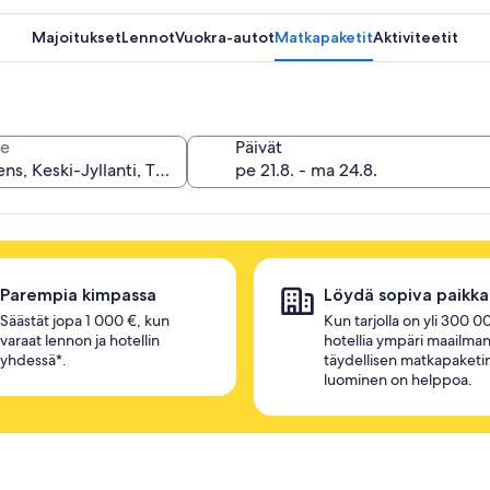
Majoitukset
Lennot
Vuokra-autot
Matkapaketit
Aktiviteetit
e
Päivät
Parempia kimpassa
Löydä sopiva paikka
Säästät jopa 1 000 €, kun
Kun tarjolla on yli 300 0
varaat lennon ja hotellin
hotellia ympäri maailman
yhdessä*.
täydellisen matkapaketi
luominen on helppoa.