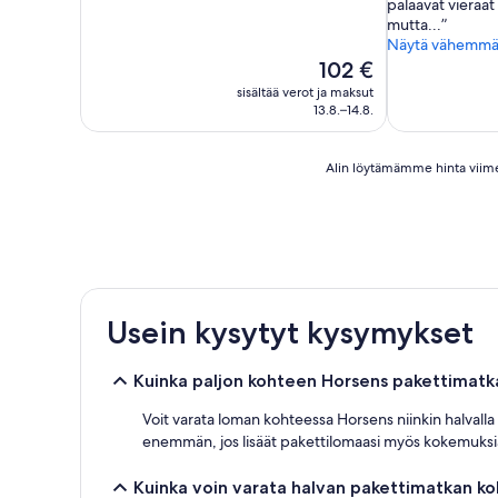
palaavat vieraat
mutta...
Näytä vähemm
Hinta
102 €
on
sisältää verot ja maksut
102 €
13.8.–14.8.
Alin
Alin löytämämme hinta viimeis
löytämämme
hinta
viimeisten
24
tunnin
aikana
1
Usein kysytyt kysymykset
yölle
ja
2
Kuinka paljon kohteen Horsens pakettimat
aikuiselle.
Hinnat
Voit varata loman kohteessa Horsens niinkin halvalla k
ja
enemmän, jos lisäät pakettilomaasi myös kokemuksia 
saatavuus
voivat
Kuinka voin varata halvan pakettimatkan k
muuttua.