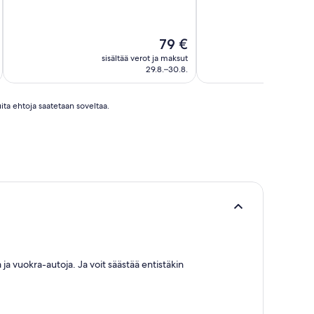
Hinta
79 €
on
sisältää verot ja maksut
sisäl
79 €
29.8.–30.8.
ita ehtoja saatetaan soveltaa.
 ja vuokra-autoja. Ja voit säästää entistäkin