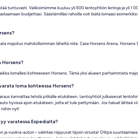
ää tuntuvasti. Valikoimiimme kuuluu yli 500 lentoyhtiön lentoja ja yli 1
amaan budjettiasi. Säästämilläsi rahoilla voit lisätä lomaasi esimerkiksi 
rsens?
rata majoitus mahdollisimman läheltä niitä. Casa Horsens Arena, Horsens 
a Horsens?
aikka lomallesi kohteeseen Horsens. Tämä yksi alueen parhaimmista majoit
 varata loma kohteessa Horsens?
 varaus kannattaa tehdä pitkälle etukäteen. Lentoyhtiöt julkaisevat lent
a-auto hyvissä ajoin etukäteen, jotta et tule pettymään. Jos haluat lähte
 niihin nyt!
tyy varatessa Expedialta?
ksen ja vuokra-auton – valintasi riippuvat täysin sinusta! Olitpa suuntaa