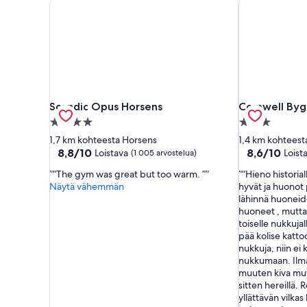
Scandic Opus Horsens
Comwell Byg
Scandic Opus Horsens
Comwell Byg
4.0
3.0
tähden
tähden
1,7 km kohteesta Horsens
1,4 km kohteest
majoituspaikka
majoituspaikk
8.8
8.6
8,8/10
8,6/10
Loistava
Loist
(1 005 arvostelua)
kautta
kautta
”The gym was great but too warm. ”
”Hieno historia
10,
10,
Näytä vähemmän
hyvät ja huonot
Loistava,
Loistava,
lähinnä huoneid
(1 005
(1 007
huoneet , mutta
arvostelua)
arvostelua)
toiselle nukkuja
pää kolise katto
nukkuja, niin ei 
nukkumaan. Ilma
muuten kiva mut
sitten hereillä. 
yllättävän vilkas