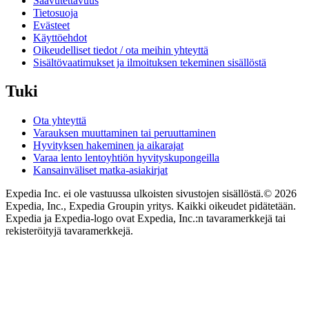
Saavutettavuus
Tietosuoja
Evästeet
Käyttöehdot
Oikeudelliset tiedot / ota meihin yhteyttä
Sisältövaatimukset ja ilmoituksen tekeminen sisällöstä
Tuki
Ota yhteyttä
Varauksen muuttaminen tai peruuttaminen
Hyvityksen hakeminen ja aikarajat
Varaa lento lentoyhtiön hyvityskupongeilla
Kansainväliset matka-asiakirjat
Expedia Inc. ei ole vastuussa ulkoisten sivustojen sisällöstä.
© 2026
Expedia, Inc., Expedia Groupin yritys. Kaikki oikeudet pidätetään.
Expedia ja Expedia-logo ovat Expedia, Inc.:n tavaramerkkejä tai
rekisteröityjä tavaramerkkejä.