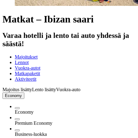
Matkat – Ibizan saari
Varaa hotelli ja lento tai auto yhdessä ja
säästä!
Majoitukset
Lennot
Vuokra-autot
Matkapaketit
Aktiviteetit
Majoitus lisätty
Lento lisätty
Vuokra-auto
Economy
Economy
Premium Economy
Business-luokka