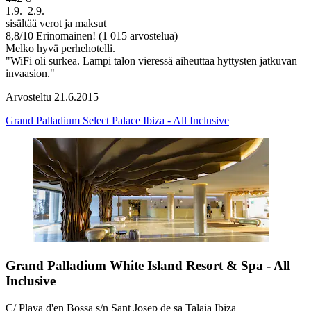
1.9.–2.9.
sisältää verot ja maksut
8,8
/
10
Erinomainen! (1 015 arvostelua)
Melko hyvä perhehotelli.
"WiFi oli surkea. Lampi talon vieressä aiheuttaa hyttysten jatkuvan
invaasion."
Arvosteltu 21.6.2015
Grand Palladium Select Palace Ibiza - All Inclusive
Grand Palladium White Island Resort & Spa - All
Inclusive
C/ Playa d'en Bossa s/n Sant Josep de sa Talaia Ibiza