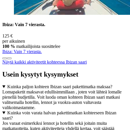
Ibiza: Vain 7 vierasta.
125 €
per aikuinen
100 %
matkailijoista suosittelee
Ibiza: Vain 7 vierasta.
Näytä kaikki aktiviteetit kohteessa Ibizan saari
Usein kysytyt kysymykset
Kuinka paljon kohteen Ibizan saari pakettimatka maksaa?
Lomapaketit maksavat edullisimmillaan , joten voit lähteä lomalle
pienellä budjetilla. Voit luoda oman kohteen Ibizan saari matkasi
valitsemalla hotellin, lennot ja vuokra-auton valtavasta
valikoimastamme.
Kuinka voin varata halvan pakettimatkan kohteeseen Ibizan
saari?
Jos varaat esimerkiksi lennot ja hotellin sekä joitain muita
matkatuotteita, kuten aktiviteetteja yhdellä kertaa, voit säästää