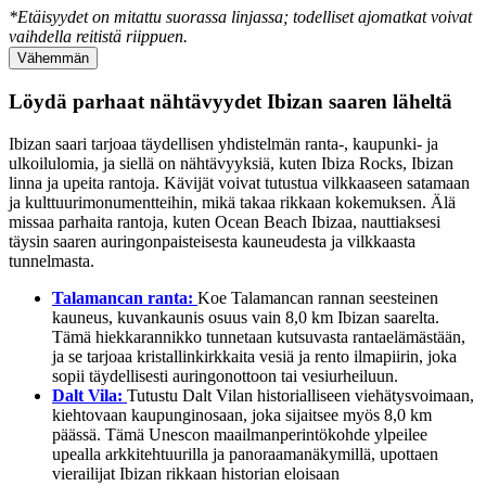
*Etäisyydet on mitattu suorassa linjassa; todelliset ajomatkat voivat
vaihdella reitistä riippuen.
Vähemmän
Löydä parhaat nähtävyydet Ibizan saaren läheltä
Ibizan saari tarjoaa täydellisen yhdistelmän ranta-, kaupunki- ja
ulkoilulomia, ja siellä on nähtävyyksiä, kuten Ibiza Rocks, Ibizan
linna ja upeita rantoja. Kävijät voivat tutustua vilkkaaseen satamaan
ja kulttuurimonumentteihin, mikä takaa rikkaan kokemuksen. Älä
missaa parhaita rantoja, kuten Ocean Beach Ibizaa, nauttiaksesi
täysin saaren auringonpaisteisesta kauneudesta ja vilkkaasta
tunnelmasta.
Talamancan ranta:
Koe Talamancan rannan seesteinen
kauneus, kuvankaunis osuus vain 8,0 km Ibizan saarelta.
Tämä hiekkarannikko tunnetaan kutsuvasta rantaelämästään,
ja se tarjoaa kristallinkirkkaita vesiä ja rento ilmapiirin, joka
sopii täydellisesti auringonottoon tai vesiurheiluun.
Dalt Vila:
Tutustu Dalt Vilan historialliseen viehätysvoimaan,
kiehtovaan kaupunginosaan, joka sijaitsee myös 8,0 km
päässä. Tämä Unescon maailmanperintökohde ylpeilee
upealla arkkitehtuurilla ja panoraamanäkymillä, upottaen
vierailijat Ibizan rikkaan historian eloisaan