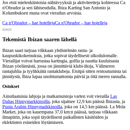
Jos etsit mielenkiintoisia nähtävyyksiä ja aktiviteetteja kohteessa Ca
n'Obrador ja sen lähiseudulla, Ibiza Karting San Antonio ja
Kolumbuksen muna ovat vierailun arvoisia.
Ca n'Obrador – hae hotelleja
Ca n'Obrador – hae hotelleja
Tekemistä Ibizan saaren lähellä
Ibizan saari tarjoaa vilkkaan yhdistelmän ranta- ja
kaupunkikokemuksia, jotka sopivat täydellisesti ulkoilulomalle.
Vierailijat voivat harrastaa kartingia, golfia ja nauttia kuuluisasta
Ibizan yöelämästä, jossa on jännittäviä klubi-iltoja, Välimeren
rantajuhlia ja tyylikkäitä rantaklubeja. Etsitpä sitten rentoutumista tai
jännitystä, Ibiza lupaa unohtumattomia päiviä ja öitä meren rannalla.
Ostokset
Ainutlaatuisia lahjoja ja matkamuistoja varten voit vierailla
Las
Dalias Hippymarkkinoilla
, joka sijaitsee 12,9 km päässä Ibizasta, ja
Punta Arabin Hippymarkkinoilla
, joka on 14,5 km päässä. La Mola
Market, joka on kauempana 37,0 km:n päässä, tarjoaa vilkkaan
ilmapiirin, joka sopii täydellisesti paikallisten käsitöiden ja
eklektisten esineiden löytämiseen.