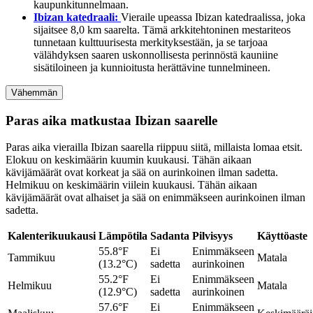
kaupunkitunnelmaan.
Ibizan katedraali:
Vieraile upeassa Ibizan katedraalissa, joka
sijaitsee 8,0 km saarelta. Tämä arkkitehtoninen mestariteos
tunnetaan kulttuurisesta merkityksestään, ja se tarjoaa
välähdyksen saaren uskonnollisesta perinnöstä kauniine
sisätiloineen ja kunnioitusta herättävine tunnelmineen.
Vähemmän
Paras aika matkustaa Ibizan saarelle
Paras aika vierailla Ibizan saarella riippuu siitä, millaista lomaa etsit.
Elokuu on keskimäärin kuumin kuukausi. Tähän aikaan
kävijämäärät ovat korkeat ja sää on aurinkoinen ilman sadetta.
Helmikuu on keskimäärin viilein kuukausi. Tähän aikaan
kävijämäärät ovat alhaiset ja sää on enimmäkseen aurinkoinen ilman
sadetta.
Kalenterikuukausi
Lämpötila
Sadanta
Pilvisyys
Käyttöaste
55.8°F
Ei
Enimmäkseen
Tammikuu
Matala
(13.2°C)
sadetta
aurinkoinen
55.2°F
Ei
Enimmäkseen
Helmikuu
Matala
(12.9°C)
sadetta
aurinkoinen
57.6°F
Ei
Enimmäkseen