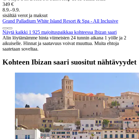
349 €
8.9.–9.9.
sisältää verot ja maksut
Grand Palladium White Island Resort & Spa - All Inclusive
Näytä kaikki 1 925 majoituspaikkaa kohteessa Ibizan saari
Alin löytämämme hinta viimeisten 24 tunnin aikana 1 yölle ja 2
aikuiselle. Hinnat ja saatavuus voivat muuttua. Muita ehtoja
saatetaan soveltaa.
Kohteen Ibizan saari suositut nähtävyydet