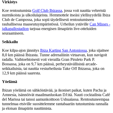
Virkistys
Koe rentoutumista
Golf Club Ibizassa
, jossa voit nauttia vehreistä
nurmikoista ja ulkoilulajeista. Hemmottele itseäsi ylellisyydellä Ibiza
Club de Campossa, joka sopii täydellisesti rentoutumiseen
rauhallisessa maaseutuympäristössä. Urheilun ystäville
Can Misses -
jalkapallostadion
tarjoaa energisen ilmapiirin live-otteluiden
seuraamiseen.
Seikkailu
Koe kilpa-ajon jännitys
Ibiza Karting San Antoniossa
, joka sijaitsee
8,0 km päässä Ibizasta. Tunne adrenaliinin virtaavan, kun navigoit
radalla. Vaihtoehtoisesti voit vierailla Gran Piruleto Park P.
Bossassa, joka on 9,7 km päässä, perheystävällisistä arcade-
seikkailuista, tai nauttia vesiurheilusta Take Off Ibizassa, joka on
12,9 km päässä saaresta.
Yöelämä
Ibizan yöelämä on sähköistävää, ja ikoniset paikat, kuten Pacha ja
Amnesia, isännöivät maailmanluokan DJ:itä. Nauti cocktailista Café
del Marissa tai tanssi aamunkoittoon Ushuaïassa. Rentoutuneempaa
tunnelmaa etsiville suosittelemme rantabaariin tutustumista rannalla
ja eloisan ilmapiirin nauttimista.