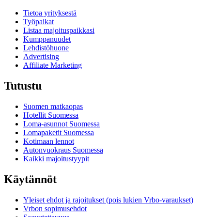
Tietoa yrityksestä
Työpaikat
Listaa majoituspaikkasi
Kumppanuudet
Lehdistöhuone
Advertising
Affiliate Marketing
Tutustu
Suomen matkaopas
Hotellit Suomessa
Loma-asunnot Suomessa
Lomapaketit Suomessa
Kotimaan lennot
Autonvuokraus Suomessa
Kaikki majoitustyypit
Käytännöt
Yleiset ehdot ja rajoitukset (pois lukien Vrbo-varaukset)
Vrbon sopimusehdot