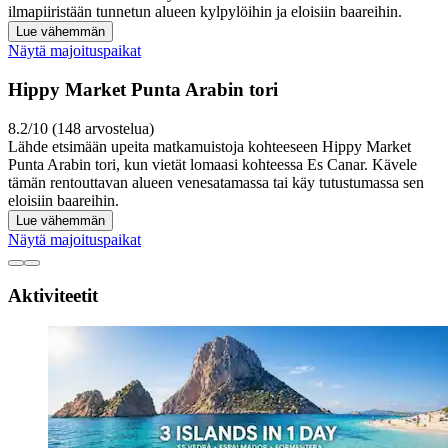
ilmapiiristään tunnetun alueen kylpylöihin ja eloisiin baareihin.
Lue vähemmän
Näytä majoituspaikat
Hippy Market Punta Arabin tori
8.2/10 (148 arvostelua)
Lähde etsimään upeita matkamuistoja kohteeseen Hippy Market
Punta Arabin tori, kun vietät lomaasi kohteessa Es Canar. Kävele
tämän rentouttavan alueen venesatamassa tai käy tutustumassa sen
eloisiin baareihin.
Lue vähemmän
Näytä majoituspaikat
Aktiviteetit