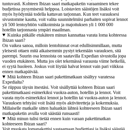
tuntuvasti. Kohteen Ibizan saari matkapaketin varaaminen tekee
budjetissa pysymisestä helppoa. Loistavien säästöjen lisäksi voit
myös hyödyntää todella kattavan tarjonnan. Kun teet varauksesi
sivustomme kautta, voit valita suunnitelmiisi parhaiten sopivat lennot
yli 500 lentoyhtiön valikoimista ja majoituksen yli 1 000 000
hotellin tarjonnasta ympäri maailman.
Kuinka pitkälle etukäteen minun kannattaa varata loma kohteessa
Ibizan saari?
On vaikea sanoa, milloin lentohinnat ovat edullisimmillaan, mutta
yleisesti ottaen mitä aikaisemmin pystyt tekemään varauksen, sitä
parempi. Suurin osa lennoista on saatavilla Expedian sivustolla jopa
vuoden etukäteen. Mutta jos olet tekemässä varausta viime hetkellä,
ei syytä huoleen. Joskus voit löytää halvat lennot vain pari viikkoa
ennen matkapäivää.
Mitä kohteen Ibizan saari pakettimatkaan sisältyy varatessa
Expedialta?
Se riippuu täysin itsestäsi. Voit sisällyttää kohteen Ibizan saari
pakettimatkaasi esimerkiksi vuokra-auton, hotellin ja lennot. Voit
varata myös esimerkiksi lennot ja hotellin tai vuokra-auton ja lennot.
Varauksen tehtyäsi voit lisätä myös aktiviteetteja ja kokemuksia.
Millaiselle matkalle sitten haluatkin lähteä kohteeseen Ibizan saari
matkapaketin avulla voit säästää runsaasti!
Mitä minun tulisi tietää ennen kuin varaan pakettimatkan
kohteeseen Ibizan saari?
Voit muokata lomapakettisi vastaamaan budjettiasi ja lisäksi säästää