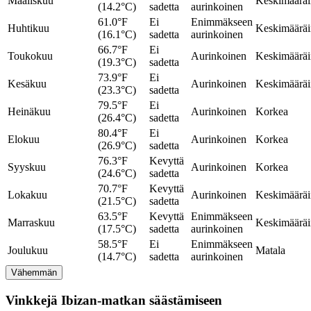
Maaliskuu
Keskimäärä
(14.2°C)
sadetta
aurinkoinen
61.0°F
Ei
Enimmäkseen
Huhtikuu
Keskimäärä
(16.1°C)
sadetta
aurinkoinen
66.7°F
Ei
Toukokuu
Aurinkoinen
Keskimäärä
(19.3°C)
sadetta
73.9°F
Ei
Kesäkuu
Aurinkoinen
Keskimäärä
(23.3°C)
sadetta
79.5°F
Ei
Heinäkuu
Aurinkoinen
Korkea
(26.4°C)
sadetta
80.4°F
Ei
Elokuu
Aurinkoinen
Korkea
(26.9°C)
sadetta
76.3°F
Kevyttä
Syyskuu
Aurinkoinen
Korkea
(24.6°C)
sadetta
70.7°F
Kevyttä
Lokakuu
Aurinkoinen
Keskimäärä
(21.5°C)
sadetta
63.5°F
Kevyttä
Enimmäkseen
Marraskuu
Keskimäärä
(17.5°C)
sadetta
aurinkoinen
58.5°F
Ei
Enimmäkseen
Joulukuu
Matala
(14.7°C)
sadetta
aurinkoinen
Vähemmän
Vinkkejä Ibizan-matkan säästämiseen