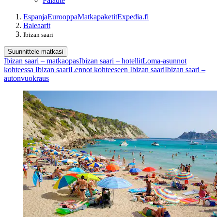
Palaute
Espanja
Eurooppa
Matkapaketit
Expedia.fi
Baleaarit
Ibizan saari
Suunnittele matkasi
Ibizan saari – matkaopas
Ibizan saari – hotellit
Loma-asunnot
kohteessa Ibizan saari
Lennot kohteeseen Ibizan saari
Ibizan saari –
autonvuokraus