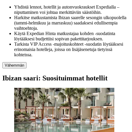
Yhdistä lennot, hotellit ja autonvuokraukset Expedialla –
niputtaminen voi johtaa merkittäviin säästöihin.
Harkitse matkustamista Ibizan saarelle sesongin ulkopuolella
(tammi-helmikuu ja marraskuu) saadaksesi edullisempia
vaihtoehtoja.
Käytä Expedian Hinta matkustajaa kohden -suodatinta
löytääksesi budjettiisi sopivan pakettitarjouksen.
Tarkista VIP Access -majoituskohteet -suodatin löytääksesi
erinomaisia hotelleja, joissa on lisäjäsenetuja tietyissä
kohteissa.
Vähemmän
Ibizan saari: Suosituimmat hotellit