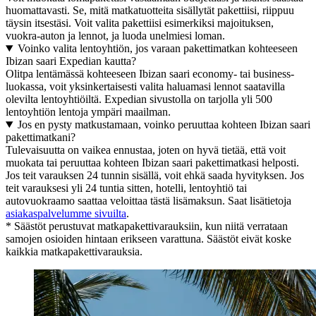
huomattavasti. Se, mitä matkatuotteita sisällytät pakettiisi, riippuu
täysin itsestäsi. Voit valita pakettiisi esimerkiksi majoituksen,
vuokra-auton ja lennot, ja luoda unelmiesi loman.
Voinko valita lentoyhtiön, jos varaan pakettimatkan kohteeseen
Ibizan saari Expedian kautta?
Olitpa lentämässä kohteeseen Ibizan saari economy- tai business-
luokassa, voit yksinkertaisesti valita haluamasi lennot saatavilla
olevilta lentoyhtiöiltä. Expedian sivustolla on tarjolla yli 500
lentoyhtiön lentoja ympäri maailman.
Jos en pysty matkustamaan, voinko peruuttaa kohteen Ibizan saari
pakettimatkani?
Tulevaisuutta on vaikea ennustaa, joten on hyvä tietää, että voit
muokata tai peruuttaa kohteen Ibizan saari pakettimatkasi helposti.
Jos teit varauksen 24 tunnin sisällä, voit ehkä saada hyvityksen. Jos
teit varauksesi yli 24 tuntia sitten, hotelli, lentoyhtiö tai
autovuokraamo saattaa veloittaa tästä lisämaksun. Saat lisätietoja
asiakaspalvelumme sivuilta
.
* Säästöt perustuvat matkapakettivarauksiin, kun niitä verrataan
samojen osioiden hintaan erikseen varattuna. Säästöt eivät koske
kaikkia matkapakettivarauksia.