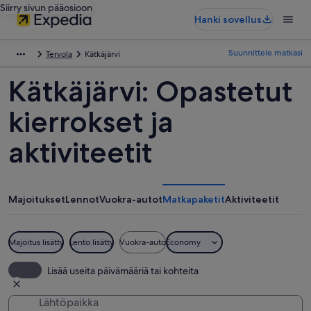
Siirry sivun pääosioon
Hanki sovellus
Suunnittele matkasi
Tervola
Kätkäjärvi
Kätkäjärvi: Opastetut
kierrokset ja
aktiviteetit
Majoitukset
Lennot
Vuokra-autot
Matkapaketit
Aktiviteetit
Majoitus lisätty
Lento lisätty
Vuokra-auto
Economy
Lisää useita päivämääriä tai kohteita
Lähtöpaikka