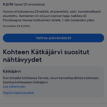
per
9,2
/
10
Upea! (21 arvostelua)
henkilö
Huone oli kokoisensa 22neliötä, eli pienehkö, siisti, tunnelmallisesti
sisustettu. Aamiainen on oli juuri sopivan laaja, kaikkea oli.
Porolasagne menee kotikokinkin listalle :) Jäin toiseksikin yöksi.
Arvosteltu 29.4.2026
Valitse päivämäärät
Kohteen Kätkäjärvi suositut
nähtävyydet
Kätkäjärvi
Kun lomailet kohteessa Tervola, sinun kannattaa lähteä tutkimaan
luontoa kohteeseen Kätkäjärvi.
Lue vähemmän
Näytä majoituspaikat