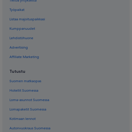
Tietoa yrityksestä
Työpaikat
Listaa majoituspaikkasi
Kumppanuudet
Lehdistöhuone
Advertising
Affiliate Marketing
Tutustu
Suomen matkaopas
Hotellit Suomessa
Loma-asunnot Suomessa
Lomapaketit Suomessa
Kotimaan lennot
Autonvuokraus Suomessa