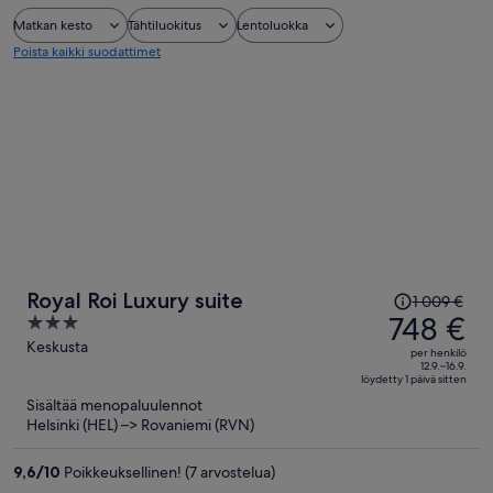
Matkan kesto
Tähtiluokitus
Lentoluokka
Poista kaikki suodattimet
Hinta
Royal Roi Luxury suite
1 009 €
oli
748 €
3
1 009 €,
out
Keskusta
per henkilö
hinta
of
12.9.–16.9.
löydetty 1 päivä sitten
on
5
Sisältää menopaluulennot
nyt
Helsinki (HEL) –> Rovaniemi (RVN)
748 €
per
9,6
/
10
Poikkeuksellinen! (7 arvostelua)
henkilö