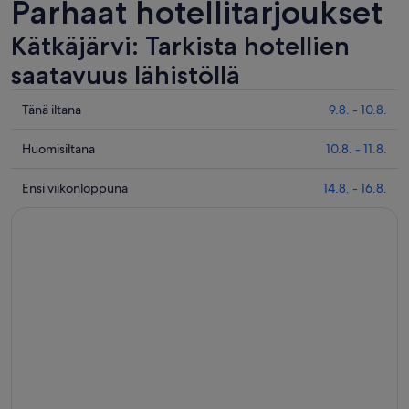
Parhaat hotellitarjoukset
Kätkäjärvi: Tarkista hotellien
saatavuus lähistöllä
Tarkista
Tänä iltana
9.8. - 10.8.
hinnat
lähellä
Tarkista
Huomisiltana
10.8. - 11.8.
kohdetta
hinnat
Kätkäjärvi
lähellä
Tarkista
Ensi viikonloppuna
14.8. - 16.8.
täksi
kohdetta
hinnat
illaksi
Kätkäjärvi
lähellä
eli
huomisillaksi
kohdetta
9.8.
eli
Kätkäjärvi
-
10.8.
ensi
10.8.
-
viikonlopuksi
11.8.
eli
14.8.
-
16.8.