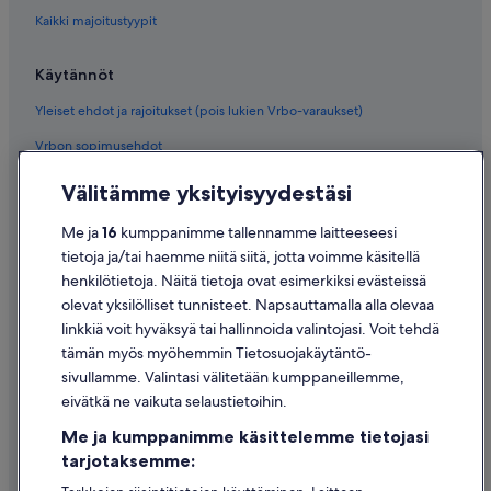
Kaikki majoitustyypit
Käytännöt
Yleiset ehdot ja rajoitukset (pois lukien Vrbo-varaukset)
Vrbon sopimusehdot
Saavutettavuus
Välitämme yksityisyydestäsi
Tietosuoja
Me ja
16
kumppanimme tallennamme laitteeseesi
Evästeet
tietoja ja/tai haemme niitä siitä, jotta voimme käsitellä
henkilötietoja. Näitä tietoja ovat esimerkiksi evästeissä
Käyttöehdot
olevat yksilölliset tunnisteet. Napsauttamalla alla olevaa
Oikeudelliset tiedot / ota meihin yhteyttä
linkkiä voit hyväksyä tai hallinnoida valintojasi. Voit tehdä
tämän myös myöhemmin Tietosuojakäytäntö-
Sisältövaatimukset ja ilmoituksen tekeminen sisällöstä
sivullamme. Valintasi välitetään kumppaneillemme,
eivätkä ne vaikuta selaustietoihin.
Tuki
Me ja kumppanimme käsittelemme tietojasi
Ota yhteyttä
tarjotaksemme:
Varauksen muuttaminen tai peruuttaminen