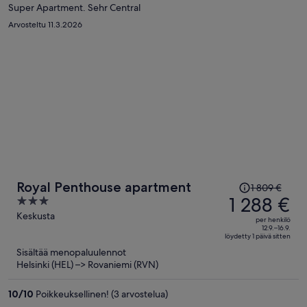
Super Apartment. Sehr Central
Arvosteltu 11.3.2026
Hinta
Royal Penthouse apartment
1 809 €
oli
1 288 €
3
1 809 €,
out
Keskusta
per henkilö
hinta
of
12.9.–16.9.
löydetty 1 päivä sitten
on
5
Sisältää menopaluulennot
nyt
Helsinki (HEL) –> Rovaniemi (RVN)
1 288 €
per
10
/
10
Poikkeuksellinen! (3 arvostelua)
henkilö