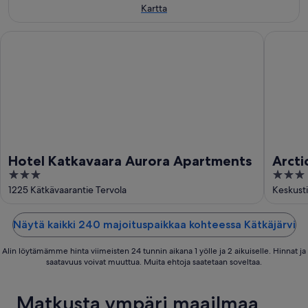
Kartta
Hotel Katkavaara Aurora Apartments
ArcticMa
Hotel Katkavaara Aurora Apartments
Arcti
3
3
out
out
1225 Kätkävaarantie Tervola
Keskusti
of
of
5
5
Näytä kaikki 240 majoituspaikkaa kohteessa Kätkäjärvi
Alin löytämämme hinta viimeisten 24 tunnin aikana 1 yölle ja 2 aikuiselle. Hinnat ja
saatavuus voivat muuttua. Muita ehtoja saatetaan soveltaa.
Matkusta ympäri maailmaa