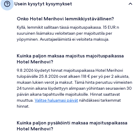
Usein kysytyt kysymykset
Onko Hotel Merihovi lemmikkiystävällinen?
Kyllä, lemmikit sallitaan tässä majoituspaikassa. 15 EUR:n
suuruinen lisämaksu veloitetaan per majoitustila per
yöpyminen. Avustajaeläimistä ei veloiteta maksuja.
Kuinka paljon maksaa majoitus majoituspaikassa
Hotel Merihovi?
9.8.2026 löydetyt hinnat majoituspaikassa Hotel Merihovi
tulopäivälle 25.8.2026 ovat alkaen 118 € per yö per 2 aikuista,
mukaan lukien verot ja maksut. Tämä hinta perustuu viimeisten
24 tunnin aikana löydettyyn alimpaan yöhintaan seuraavien 30
päivän aikana tapahtuville majoituksille. Hinnat saattavat
muuttua.
Valitse haluamasi päivät
nähdäksesi tarkemmat
hinnat.
Kuinka paljon pysäköinti maksaa majoituspaikassa
Hotel Merihovi?