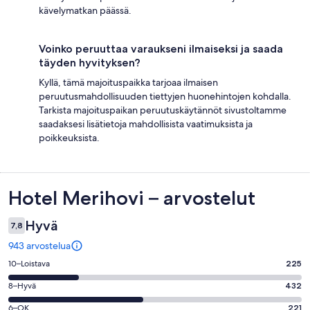
kävelymatkan päässä.
Voinko peruuttaa varaukseni ilmaiseksi ja saada
täyden hyvityksen?
Kyllä, tämä majoituspaikka tarjoaa ilmaisen
peruutusmahdollisuuden tiettyjen huonehintojen kohdalla.
Tarkista majoituspaikan peruutuskäytännöt sivustoltamme
saadaksesi lisätietoja mahdollisista vaatimuksista ja
poikkeuksista.
Arvostelut
Hotel Merihovi – arvostelut
Hyvä
7,8
943 arvostelua
Arvosana
10–Loistava
225
10
Arvosana
8–Hyvä
432
-
8
Loistava.
Arvosana
6–OK
221