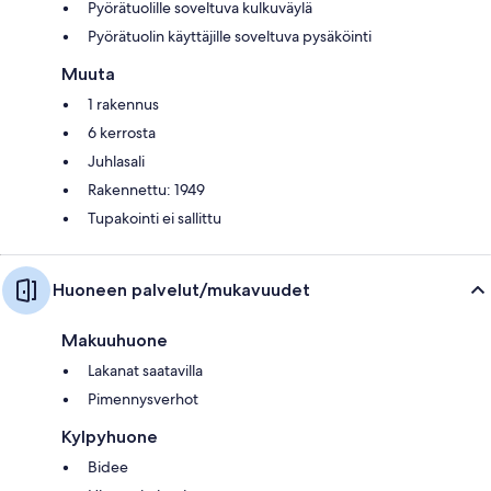
Pyörätuolille soveltuva kulkuväylä
Pyörätuolin käyttäjille soveltuva pysäköinti
Muuta
1 rakennus
6 kerrosta
Juhlasali
Rakennettu: 1949
Tupakointi ei sallittu
Huoneen palvelut/mukavuudet
Makuuhuone
Lakanat saatavilla
Pimennysverhot
Kylpyhuone
Bidee