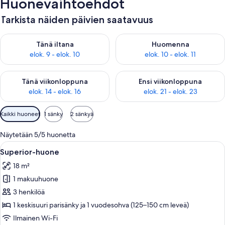
Huonevaihtoehdot
Tarkista näiden päivien saatavuus
Tarkista tämän illan saatavuus elok. 9 - elok. 10
Tarkista huomisen saatavuus elo
Tänä iltana
Huomenna
elok. 9 - elok. 10
elok. 10 - elok. 11
Tarkista tämän viikonlopun saatavuus elok. 14 - elok. 16
Tarkista ensi viikonlopun saata
Tänä viikonloppuna
Ensi viikonloppuna
elok. 14 - elok. 16
elok. 21 - elok. 23
Huoneille
Kaikki huoneet
1 sänky
2 sänkyä
saatavilla
olevia
Näytetään 5/5 huonetta
suodattimia
Avaa
Makuuhuoneessa on sänky, yöpöytä ja
4
Superior-huone
kaikki
18 m²
huonetyypin
1 makuuhuone
Superior-
huone
3 henkilöä
kuvat
1 keskisuuri parisänky ja 1 vuodesohva (125–150 cm leveä)
Ilmainen Wi-Fi