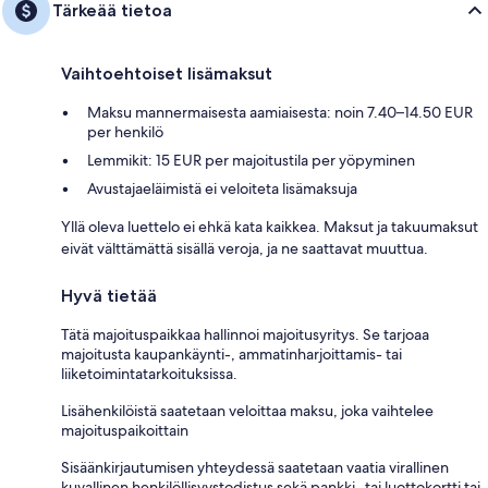
Tärkeää tietoa
Vaihtoehtoiset lisämaksut
Maksu mannermaisesta aamiaisesta: noin 7.40–14.50 EUR
per henkilö
Lemmikit: 15 EUR per majoitustila per yöpyminen
Avustajaeläimistä ei veloiteta lisämaksuja
Yllä oleva luettelo ei ehkä kata kaikkea. Maksut ja takuumaksut
eivät välttämättä sisällä veroja, ja ne saattavat muuttua.
Hyvä tietää
Tätä majoituspaikkaa hallinnoi majoitusyritys. Se tarjoaa
majoitusta kaupankäynti-, ammatinharjoittamis- tai
liiketoimintatarkoituksissa.
Lisähenkilöistä saatetaan veloittaa maksu, joka vaihtelee
majoituspaikoittain
Sisäänkirjautumisen yhteydessä saatetaan vaatia virallinen
kuvallinen henkilöllisyystodistus sekä pankki- tai luottokortti tai