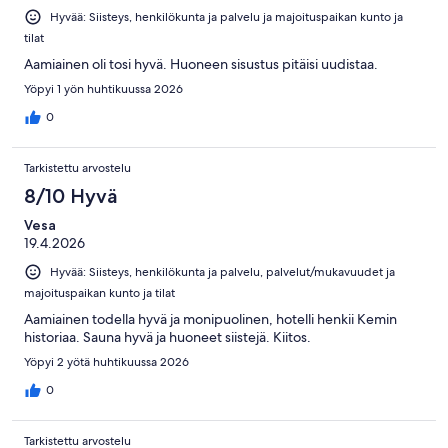
Hyvää: Siisteys, henkilökunta ja palvelu ja majoituspaikan kunto ja
tilat
Aamiainen oli tosi hyvä. Huoneen sisustus pitäisi uudistaa.
Yöpyi 1 yön huhtikuussa 2026
0
Tarkistettu arvostelu
8/10 Hyvä
Vesa
19.4.2026
Hyvää: Siisteys, henkilökunta ja palvelu, palvelut/mukavuudet ja
majoituspaikan kunto ja tilat
Aamiainen todella hyvä ja monipuolinen, hotelli henkii Kemin
historiaa. Sauna hyvä ja huoneet siistejä. Kiitos.
Yöpyi 2 yötä huhtikuussa 2026
0
Tarkistettu arvostelu