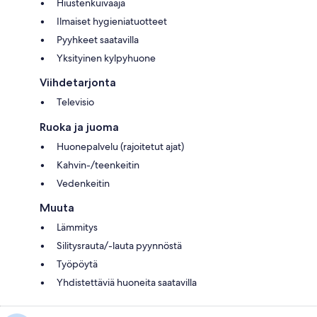
Hiustenkuivaaja
Ilmaiset hygieniatuotteet
Pyyhkeet saatavilla
Yksityinen kylpyhuone
Viihdetarjonta
Televisio
Ruoka ja juoma
Huonepalvelu (rajoitetut ajat)
Kahvin-/teenkeitin
Vedenkeitin
Muuta
Lämmitys
Silitysrauta/-lauta pyynnöstä
Työpöytä
Yhdistettäviä huoneita saatavilla