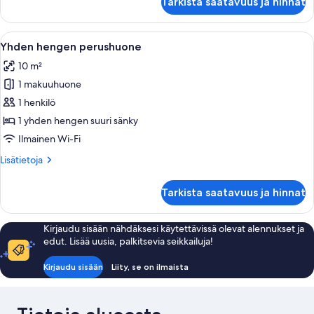
Tarkista saatavuus ja hinnat
hengen
sänkyä)
standard-
kuvat
huone
Avaa
Hotellihuone, jossa on sänky, yöpöytä, 
4
(yksi
Yhden hengen perushuone
kaikki
tai
10 m²
kaksi
huonetyypin
sänkyä)
1 makuuhuone
Yhden
hengen
1 henkilö
perushuone
1 yhden hengen suuri sänky
kuvat
Ilmainen Wi-Fi
Lisätietoja
Lisätietoja
huoneesta
Yhden
Tarkista saatavuus ja hinnat
hengen
perushuone
Kirjaudu sisään nähdäksesi käytettävissä olevat alennukset ja
edut. Lisää uusia, palkitsevia seikkailuja!
Kirjaudu sisään
Liity, se on ilmaista