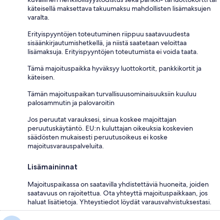
käteisellä maksettava takuumaksu mahdollisten lisämaksujen
varalta.
Erityispyyntöjen toteutuminen riippuu saatavuudesta
sisäänkirjautumishetkellä, ja niistä saatetaan veloittaa
lisämaksuja. Erityispyyntöjen toteutumista ei voida taata.
Tämä majoituspaikka hyväksyy luottokortit, pankkikortit ja
käteisen.
Tämän majoituspaikan turvallisuusominaisuuksiin kuuluu
palosammutin ja palovaroitin
Jos peruutat varauksesi, sinua koskee majoittajan
peruutuskäytäntö. EU:n kuluttajan oikeuksia koskevien
säädösten mukaisesti peruutusoikeus ei koske
majoitusvarauspalveluita.
Lisämaininnat
Majoituspaikassa on saatavilla yhdistettäviä huoneita, joiden
saatavuus on rajoitettua. Ota yhteyttä majoituspaikkaan, jos
haluat lisätietoja. Yhteystiedot löydät varausvahvistuksestasi.