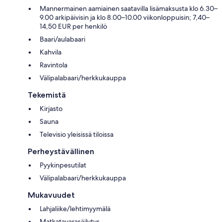
Mannermainen aamiainen saatavilla lisämaksusta klo 6.30–
9.00 arkipäivisin ja klo 8.00–10.00 viikonloppuisin; 7,40–
14,50 EUR per henkilö
Baari/aulabaari
Kahvila
Ravintola
Välipalabaari/herkkukauppa
Tekemistä
Kirjasto
Sauna
Televisio yleisissä tiloissa
Perheystävällinen
Pyykinpesutilat
Välipalabaari/herkkukauppa
Mukavuudet
Lahjaliike/lehtimyymälä
Matkatavarasäilytys