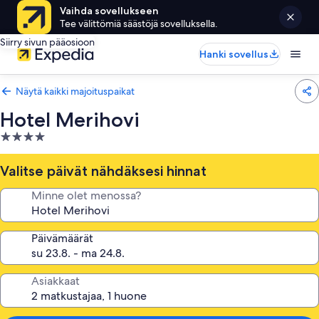
Vaihda sovellukseen
Tee välittömiä säästöjä sovelluksella.
Siirry sivun pääosioon
Hanki sovellus
Näytä kaikki majoituspaikat
Hotel Merihovi
4.0
tähden
majoituspaikka
Valitse päivät nähdäksesi hinnat
Minne olet menossa?
Päivämäärät
Asiakkaat