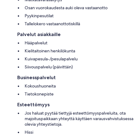
Osan vuorokaudesta auki oleva vastaanotto
Pyykinpesutilat
Tallelokero vastaanottotiskillä
Palvelut asiakkaille
Hääpalvelut
Kielitaitoinen henkilökunta
Kuivapesula-/pesulapalvelu
Siivouspalvelu (päivittäin)
Businesspalvelut
Kokoushuoneita
Tietokonepiste
Esteettömyys
Jos haluat pyytää tiettyjä esteettömyyspalveluita, ota
majoituspaikkaan yhteyttä käyttäen varausvahvistuksessa
olevia yhteystietoja.
Hissi