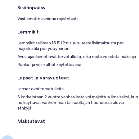
Sisäänpääsy
Vastaanotto avoinna rajoitetusti
Lemmikit
Lemmikit sallitaan 15 EUR:n suuruisesta lisämaksusta per
majoitustila per yöpyminen
Avustajaeläimet ovat tervetulleita, eikä niistä veloiteta maksuja
Ruoka- ja vesikulhot käytettävissä
Lapset ja varavuoteet
Lapset ovat tervetulleita
3 korkeintaan 2 vuotta vanhaa lasta voi majoittua ilmaiseksi, kun
he käyttävät vanhemman tai huoltajan huoneessa olevia
sänkyjä.
Maksutavat