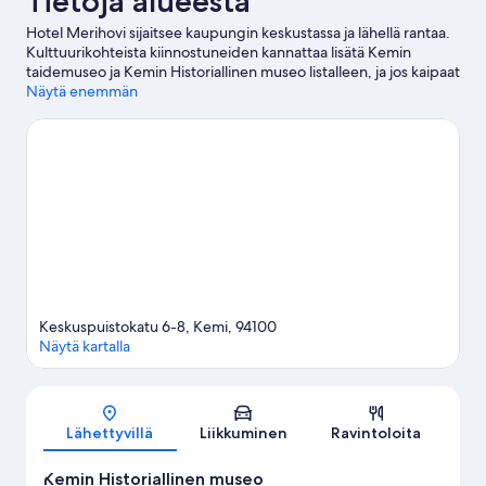
Tietoja alueesta
Hotel Merihovi sijaitsee kaupungin keskustassa ja lähellä rantaa.
Kulttuurikohteista kiinnostuneiden kannattaa lisätä Kemin
taidemuseo ja Kemin Historiallinen museo listalleen, ja jos kaipaat
aktiivisempaa lomaa, Kemin vierassatama ja Kemin Golf Klubi
Näytä enemmän
ovat hyviä kohteita. SnowExperience365 ja Kotieläinpuisto
Arkadia ovat myös vierailun arvoisia. Täällä voit hiihtää ja
lasketella, ja hyödyntää myös lumikenkäily- ja
moottorikelkkailumahdollisuuden.
Vieraile matkaoppaassamme
kohteeseen Kemi
Keskuspuistokatu 6-8, Kemi, 94100
Näytä kartalla
Kartta
Lähettyvillä
Liikkuminen
Ravintoloita
Kemin Historiallinen museo