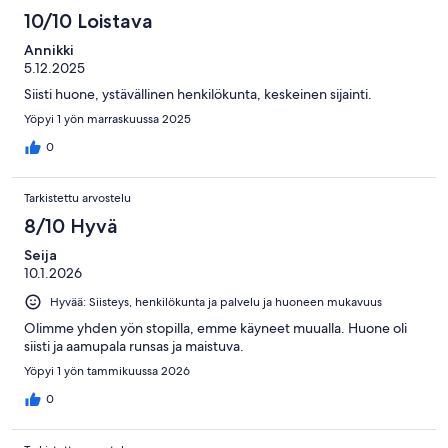
10/10 Loistava
Annikki
5.12.2025
Siisti huone, ystävällinen henkilökunta, keskeinen sijainti.
Yöpyi 1 yön marraskuussa 2025
0
Tarkistettu arvostelu
8/10 Hyvä
Seija
10.1.2026
Hyvää: Siisteys, henkilökunta ja palvelu ja huoneen mukavuus
Olimme yhden yön stopilla, emme käyneet muualla. Huone oli
siisti ja aamupala runsas ja maistuva.
Yöpyi 1 yön tammikuussa 2026
0