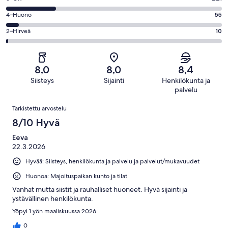
-
225
6
Hyvä.
Arvosana
4–Huono
55
kautta
-
432
4
943
OK.
Arvosana
2–Hirveä
10
kautta
-
arvostelua
221
2
943
Huono.
kautta
-
arvostelua
55
943
Hirveä.
kautta
8,0
8,0
8,4
arvostelua
10
943
Siisteys
Sijainti
Henkilökunta ja
kautta
arvostelua
palvelu
943
Arvostelut
arvostelua
Tarkistettu arvostelu
8/10 Hyvä
Eeva
22.3.2026
Hyvää: Siisteys, henkilökunta ja palvelu ja palvelut/mukavuudet
Huonoa: Majoituspaikan kunto ja tilat
Vanhat mutta siistit ja rauhalliset huoneet. Hyvä sijainti ja
ystävällinen henkilökunta.
Yöpyi 1 yön maaliskuussa 2026
0