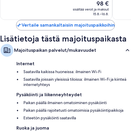
Hinta
98 €
521
hyvä,
on
sisältää verot ja maksut
arvostelua
822
98 €
15.8.–16.8.
arvostel
Vertaile samankaltaisiin majoituspaikkoihin
Lisätietoja tästä majoituspaikasta
Majoituspaikan palvelut/mukavuudet
Internet
Saatavilla kaikissa huoneissa: ilmainen Wi-Fi
Saatavilla joissain yleisissä tiloissa: ilmainen Wi-Fi ja kiinteä
internetyhteys
Pysäköinti ja liikenneyhteydet
Paikan päällä ilmainen omatoiminen pysäköinti
Paikan päällä rajoitetusti omatoimisia pysäköintipaikkoja
Esteetön pysäköinti saatavilla
Ruoka ja juoma