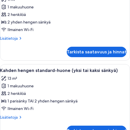
Kahden
1 makuuhuone
hengen
2 henkilöä
standard-
huone
2 yhden hengen sänkyä
(kaksi
Ilmainen Wi-Fi
sänkyä),
Lisätietoja
Lisätietoja
2
huoneesta
yhden
Kahden
Tarkista saatavuus ja hinnat
hengen
hengen
standard-
sänkyä
huone
Avaa
Makuuhuone, jossa on sänky, kaksi yöp
kuvat
4
(kaksi
Kahden hengen standard-huone (yksi tai kaksi sänkyä)
kaikki
sänkyä),
13 m²
2
huonetyypin
yhden
1 makuuhuone
Kahden
hengen
hengen
2 henkilöä
sänkyä
standard-
1 parisänky TAI 2 yhden hengen sänkyä
huone
Ilmainen Wi-Fi
(yksi
Lisätietoja
Lisätietoja
tai
huoneesta
kaksi
Kahden