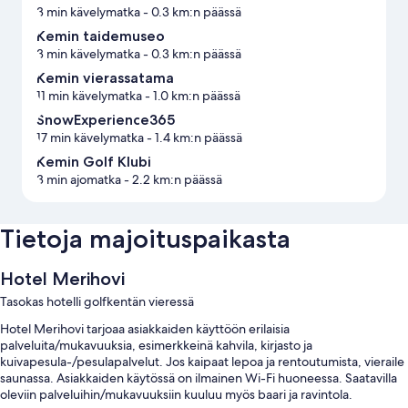
3 min kävelymatka
- 0.3 km:n päässä
Kemin taidemuseo
3 min kävelymatka
- 0.3 km:n päässä
Kemin vierassatama
11 min kävelymatka
- 1.0 km:n päässä
SnowExperience365
17 min kävelymatka
- 1.4 km:n päässä
Kemin Golf Klubi
3 min ajomatka
- 2.2 km:n päässä
Tietoja majoituspaikasta
Hotel Merihovi
Tasokas hotelli golfkentän vieressä
Hotel Merihovi tarjoaa asiakkaiden käyttöön erilaisia
palveluita/mukavuuksia, esimerkkeinä kahvila, kirjasto ja
kuivapesula-/pesulapalvelut. Jos kaipaat lepoa ja rentoutumista, vieraile
saunassa. Asiakkaiden käytössä on ilmainen Wi-Fi huoneessa. Saatavilla
oleviin palveluihin/mukavuuksiin kuuluu myös baari ja ravintola.