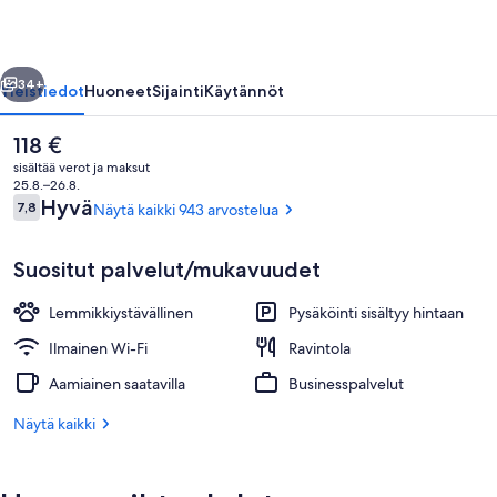
llinen
Seuraava
34+
Yleistiedot
Huoneet
Sijainti
Käytännöt
Nykyinen
118 €
hinta
sisältää verot ja maksut
on
25.8.–26.8.
118 €
Arvostelut
Hyvä
7,8
Näytä kaikki 943 arvostelua
7,8 kautta 10.
Suositut palvelut/mukavuudet
Lemmikkiystävällinen
Pysäköinti sisältyy hintaan
Majoituspaikan julkisivu
Ilmainen Wi-Fi
Ravintola
Aamiainen saatavilla
Businesspalvelut
Näytä kaikki