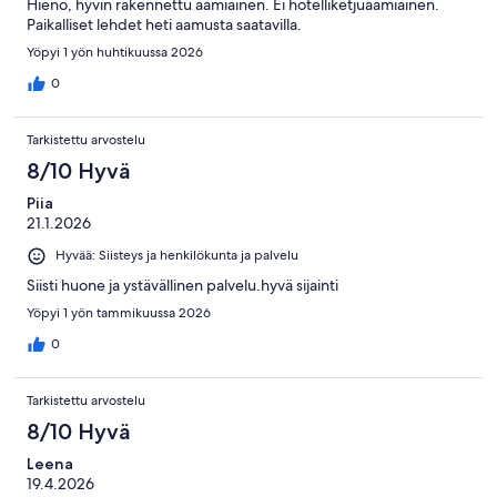
Hieno, hyvin rakennettu aamiainen. Ei hotelliketjuaamiainen.
Paikalliset lehdet heti aamusta saatavilla.
Yöpyi 1 yön huhtikuussa 2026
0
Tarkistettu arvostelu
8/10 Hyvä
Piia
21.1.2026
Hyvää: Siisteys ja henkilökunta ja palvelu
Siisti huone ja ystävällinen palvelu.hyvä sijainti
Yöpyi 1 yön tammikuussa 2026
0
Tarkistettu arvostelu
8/10 Hyvä
Leena
19.4.2026