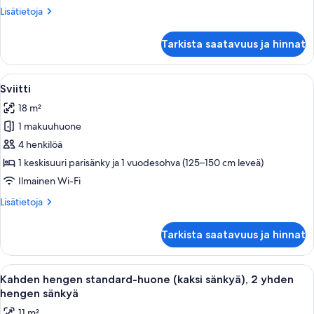
Lisätietoja
Lisätietoja
huoneesta
Superior-
Tarkista saatavuus ja hinnat
huone
Avaa
Hotellihuone, jossa on sänky, sohva, r
5
Sviitti
kaikki
18 m²
huonetyypin
1 makuuhuone
Sviitti
kuvat
4 henkilöä
1 keskisuuri parisänky ja 1 vuodesohva (125–150 cm leveä)
Ilmainen Wi-Fi
Lisätietoja
Lisätietoja
huoneesta
Sviitti
Tarkista saatavuus ja hinnat
Avaa
Hotellihuone, jossa on kaksi sänkyä, työ
4
Kahden hengen standard-huone (kaksi sänkyä), 2 yhden
kaikki
hengen sänkyä
huonetyypin
11 m²