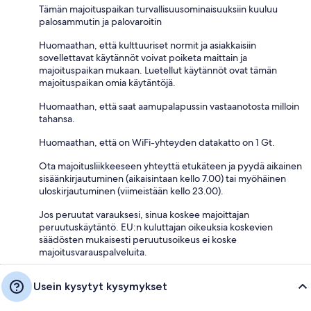
Tämän majoituspaikan turvallisuusominaisuuksiin kuuluu
palosammutin ja palovaroitin
Huomaathan, että kulttuuriset normit ja asiakkaisiin
sovellettavat käytännöt voivat poiketa maittain ja
majoituspaikan mukaan. Luetellut käytännöt ovat tämän
majoituspaikan omia käytäntöjä.
Huomaathan, että saat aamupalapussin vastaanotosta milloin
tahansa.
Huomaathan, että on WiFi-yhteyden datakatto on 1 Gt.
Ota majoitusliikkeeseen yhteyttä etukäteen ja pyydä aikainen
sisäänkirjautuminen (aikaisintaan kello 7.00) tai myöhäinen
uloskirjautuminen (viimeistään kello 23.00).
Jos peruutat varauksesi, sinua koskee majoittajan
peruutuskäytäntö. EU:n kuluttajan oikeuksia koskevien
säädösten mukaisesti peruutusoikeus ei koske
majoitusvarauspalveluita.
Usein kysytyt kysymykset