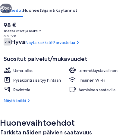
llinen
Seuraava
50+
Yleistiedot
Huoneet
Sijainti
Käytännöt
Nykyinen
98 €
hinta
sisältää verot ja maksut
on
8.8.–9.8.
98 €
Arvostelut
Hyvä
7,8
Näytä kaikki 519 arvostelua
7,8 kautta 10.
Suositut palvelut/mukavuudet
Uima-allas
Lemmikkiystävällinen
Kylpylä
Pysäköinti sisältyy hintaan
Ilmainen Wi-Fi
Ravintola
Aamiainen saatavilla
Näytä kaikki
Huonevaihtoehdot
Tarkista näiden päivien saatavuus