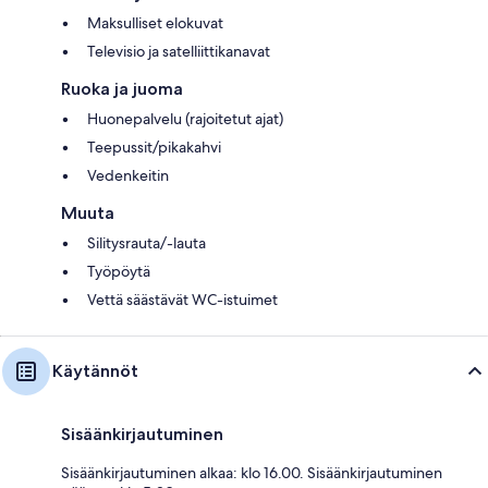
Maksulliset elokuvat
Televisio ja satelliittikanavat
Ruoka ja juoma
Huonepalvelu (rajoitetut ajat)
Teepussit/pikakahvi
Vedenkeitin
Muuta
Silitysrauta/-lauta
Työpöytä
Vettä säästävät WC-istuimet
Käytännöt
Sisäänkirjautuminen
Sisäänkirjautuminen alkaa: klo 16.00. Sisäänkirjautuminen