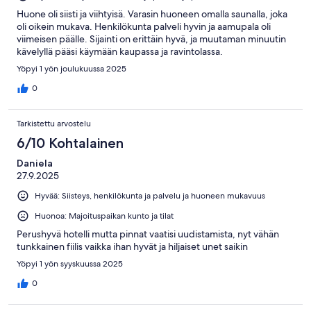
Huone oli siisti ja viihtyisä. Varasin huoneen omalla saunalla, joka
oli oikein mukava. Henkilökunta palveli hyvin ja aamupala oli
viimeisen päälle. Sijainti on erittäin hyvä, ja muutaman minuutin
kävelyllä pääsi käymään kaupassa ja ravintolassa.
Yöpyi 1 yön joulukuussa 2025
0
Tarkistettu arvostelu
6/10 Kohtalainen
Daniela
27.9.2025
Hyvää: Siisteys, henkilökunta ja palvelu ja huoneen mukavuus
Huonoa: Majoituspaikan kunto ja tilat
Perushyvä hotelli mutta pinnat vaatisi uudistamista, nyt vähän
tunkkainen fiilis vaikka ihan hyvät ja hiljaiset unet saikin
Yöpyi 1 yön syyskuussa 2025
0