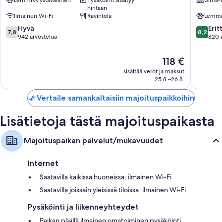
Tornio
hintaan
Ilmainen Wi-Fi
Ravintola
Lemmik
7.8
8.2
Hyvä
Erit
7,8
8,2
kautta
kautta
942 arvostelua
820 
10,
10,
Hyvä,
Erittäin
Hinta
118 €
942
hyvä,
on
sisältää verot ja maksut
arvostelua
820
118 €
25.8.–26.8.
arvostel
Vertaile samankaltaisiin majoituspaikkoihin
Lisätietoja tästä majoituspaikasta
Majoituspaikan palvelut/mukavuudet
Internet
Saatavilla kaikissa huoneissa: ilmainen Wi-Fi
Saatavilla joissain yleisissä tiloissa: ilmainen Wi-Fi
Pysäköinti ja liikenneyhteydet
Paikan päällä ilmainen omatoiminen pysäköinti