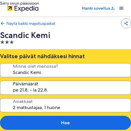
Siirry sivun pääosioon
Hanki sovellus
Näytä kaikki majoituspaikat
Scandic Kemi
3.0
tähden
majoituspaikka
Valitse päivät nähdäksesi hinnat
Minne olet menossa?
Päivämäärät
Asiakkaat
Hae