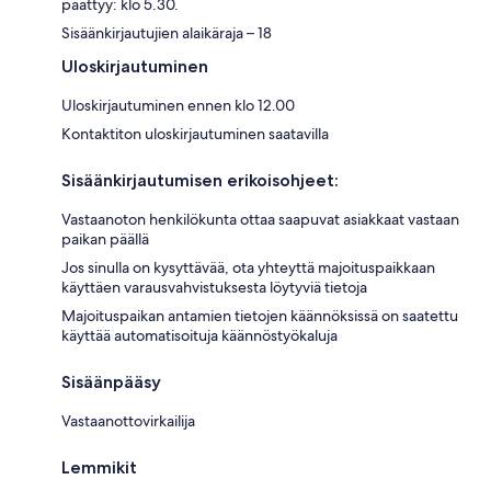
päättyy: klo 5.30.
Sisäänkirjautujien alaikäraja – 18
Uloskirjautuminen
Uloskirjautuminen ennen klo 12.00
Kontaktiton uloskirjautuminen saatavilla
Sisäänkirjautumisen erikoisohjeet:
Vastaanoton henkilökunta ottaa saapuvat asiakkaat vastaan
paikan päällä
Jos sinulla on kysyttävää, ota yhteyttä majoituspaikkaan
käyttäen varausvahvistuksesta löytyviä tietoja
Majoituspaikan antamien tietojen käännöksissä on saatettu
käyttää automatisoituja käännöstyökaluja
Sisäänpääsy
Vastaanottovirkailija
Lemmikit