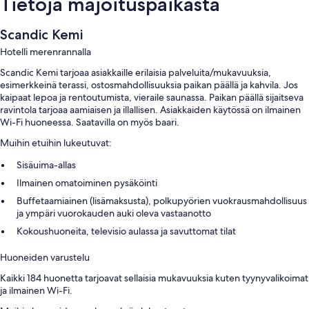
Tietoja majoituspaikasta
Scandic Kemi
Hotelli merenrannalla
Scandic Kemi tarjoaa asiakkaille erilaisia palveluita/mukavuuksia,
esimerkkeinä terassi, ostosmahdollisuuksia paikan päällä ja kahvila. Jos
kaipaat lepoa ja rentoutumista, vieraile saunassa. Paikan päällä sijaitseva
ravintola tarjoaa aamiaisen ja illallisen. Asiakkaiden käytössä on ilmainen
Wi-Fi huoneessa. Saatavilla on myös baari.
Muihin etuihin lukeutuvat:
Sisäuima-allas
Ilmainen omatoiminen pysäköinti
Buffetaamiainen (lisämaksusta), polkupyörien vuokrausmahdollisuus
ja ympäri vuorokauden auki oleva vastaanotto
Kokoushuoneita, televisio aulassa ja savuttomat tilat
Huoneiden varustelu
Kaikki 184 huonetta tarjoavat sellaisia mukavuuksia kuten tyynyvalikoimat
ja ilmainen Wi-Fi.