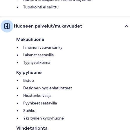
Tupakointi ei sallittu
Huoneen palvelut/mukavuudet
Makuuhuone
Ilmainen vauvansänky
Lakanat saatavilla
Tyynyvalikoima
Kylpyhuone
Bidee
Designer-hygieniatuotteet
Hiustenkuivaaja
Pyyhkeet saatavilla
Suihku
Yksityinen kylpyhuone
Viihdetarjonta