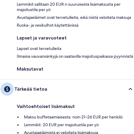
Lemmikit sallitaan 20 EUR:n suuruisesta lisämaksusta per
majoitustila per yö
Avustajaeläimet ovat tervetulleita, eikä niistä veloiteta maksuja
Ruoka- ja vesikulhot käytettävissä
Lapset ja varavuoteet
Lapset ovat tervetulleita
Ilmaisia vauvansänkyjä on saatavilla majoituspaikassa pyynnöstä
Maksutavat
Tärkeää tietoa
Vaihtoehtoiset lisämaksut
Maksu buffetaamiaisesta: noin 21–26 EUR per henkilö
Lemmikit: 20 EUR per majoitustila per yö
Avustajaeläimistä ei veloiteta lisämaksuja