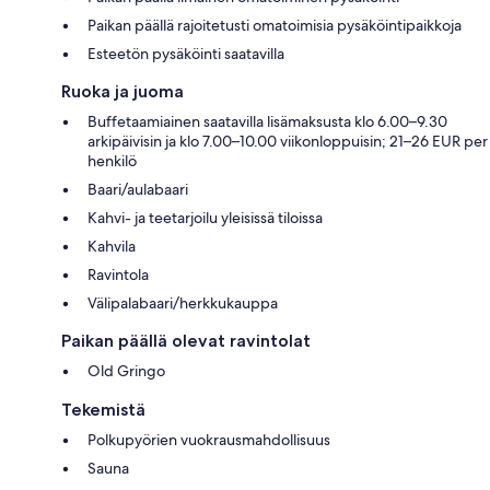
Paikan päällä rajoitetusti omatoimisia pysäköintipaikkoja
Esteetön pysäköinti saatavilla
Ruoka ja juoma
Buffetaamiainen saatavilla lisämaksusta klo 6.00–9.30
arkipäivisin ja klo 7.00–10.00 viikonloppuisin; 21–26 EUR per
henkilö
Baari/aulabaari
Kahvi- ja teetarjoilu yleisissä tiloissa
Kahvila
Ravintola
Välipalabaari/herkkukauppa
Paikan päällä olevat ravintolat
Old Gringo
Tekemistä
Polkupyörien vuokrausmahdollisuus
Sauna