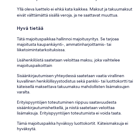
Yllä oleva luettelo ei ehkä kata kaikkea. Maksut ja takuumaksut
eivät välttämättä sisällä veroja, ja ne saattavat muuttua.
Hyvä tietää
Tätä majoituspaikkaa hallinnoi majoitusyritys. Se tarjoaa
majoitusta kaupankäynti-, ammatinharjoittamis- tai
liiketoimintatarkoituksissa.
Lisähenkilöistä saatetaan veloittaa maksu, joka vaihtelee
majoituspaikoittain
Sisäänkirjautumisen yhteydessä saatetaan vaatia virallinen
kuvallinen henkilöllisyystodistus sekä pankki- tai luottokortti tai
käteisellä maksettava takuumaksu mahdollisten lisämaksujen
varalta.
Erityispyyntöjen toteutuminen riippuu saatavuudesta
sisäänkirjautumishetkellä, ja niistä saatetaan veloittaa
lisämaksuja. Erityispyyntöjen toteutumista ei voida taata.
Tämä majoituspaikka hyväksyy luottokortit. Käteismaksuja ei
hyväksytä.