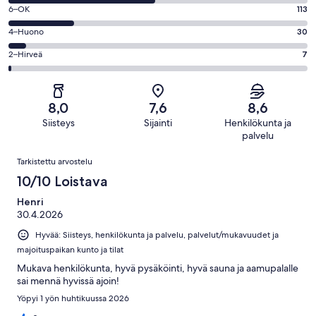
8
Loistava.
Arvosana
6–OK
113
-
114
6
Hyvä.
Arvosana
4–Huono
30
kautta
-
255
4
519
OK.
Arvosana
2–Hirveä
7
kautta
-
arvostelua
113
2
519
Huono.
kautta
-
arvostelua
30
519
Hirveä.
kautta
8,0
7,6
8,6
arvostelua
7
519
Siisteys
Sijainti
Henkilökunta ja
kautta
arvostelua
palvelu
519
Arvostelut
arvostelua
Tarkistettu arvostelu
10/10 Loistava
Henri
30.4.2026
Hyvää: Siisteys, henkilökunta ja palvelu, palvelut/mukavuudet ja
majoituspaikan kunto ja tilat
Mukava henkilökunta, hyvä pysäköinti, hyvä sauna ja aamupalalle
sai mennä hyvissä ajoin!
Yöpyi 1 yön huhtikuussa 2026