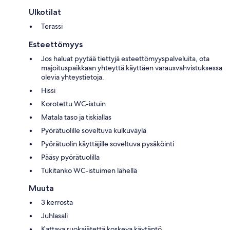
Ulkotilat
Terassi
Esteettömyys
Jos haluat pyytää tiettyjä esteettömyyspalveluita, ota
majoituspaikkaan yhteyttä käyttäen varausvahvistuksessa
olevia yhteystietoja.
Hissi
Korotettu WC-istuin
Matala taso ja tiskiallas
Pyörätuolille soveltuva kulkuväylä
Pyörätuolin käyttäjille soveltuva pysäköinti
Pääsy pyörätuolilla
Tukitanko WC-istuimen lähellä
Muuta
3 kerrosta
Juhlasali
Kattava ruokajätettä koskeva käytäntö