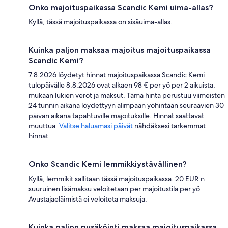
Onko majoituspaikassa Scandic Kemi uima-allas?
Kyllä, tässä majoituspaikassa on sisäuima-allas.
Kuinka paljon maksaa majoitus majoituspaikassa
Scandic Kemi?
7.8.2026 löydetyt hinnat majoituspaikassa Scandic Kemi
tulopäivälle 8.8.2026 ovat alkaen 98 € per yö per 2 aikuista,
mukaan lukien verot ja maksut. Tämä hinta perustuu viimeisten
24 tunnin aikana löydettyyn alimpaan yöhintaan seuraavien 30
päivän aikana tapahtuville majoituksille. Hinnat saattavat
muuttua.
Valitse haluamasi päivät
nähdäksesi tarkemmat
hinnat.
Onko Scandic Kemi lemmikkiystävällinen?
Kyllä, lemmikit sallitaan tässä majoituspaikassa. 20 EUR:n
suuruinen lisämaksu veloitetaan per majoitustila per yö.
Avustajaeläimistä ei veloiteta maksuja.
Kuinka paljon pysäköinti maksaa majoituspaikassa