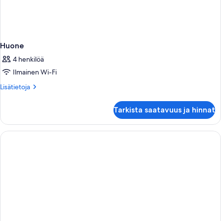
Huone
4 henkilöä
Ilmainen Wi-Fi
Lisätietoja
Lisätietoja
huoneesta
Huone
Tarkista saatavuus ja hinnat