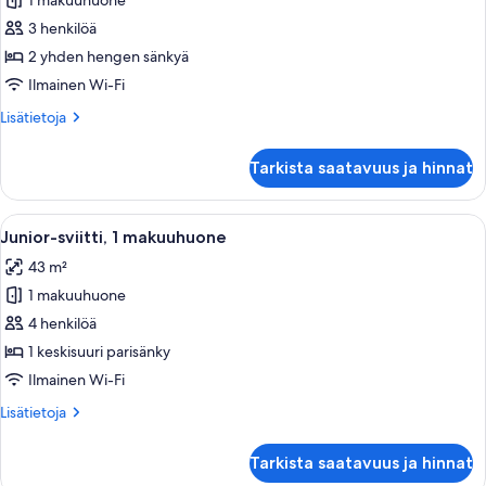
1 makuuhuone
Perhehuone
(Standard)
3 henkilöä
kuvat
2 yhden hengen sänkyä
Ilmainen Wi-Fi
Lisätietoja
Lisätietoja
huoneesta
Perhehuone
Tarkista saatavuus ja hinnat
(Standard)
Avaa
Hotellihuone, jossa on kaksi sänkyä, yö
5
Junior-sviitti, 1 makuuhuone
kaikki
43 m²
huonetyypin
1 makuuhuone
Junior-
sviitti,
4 henkilöä
1
1 keskisuuri parisänky
makuuhuone
Ilmainen Wi-Fi
kuvat
Lisätietoja
Lisätietoja
huoneesta
Junior-
Tarkista saatavuus ja hinnat
sviitti,