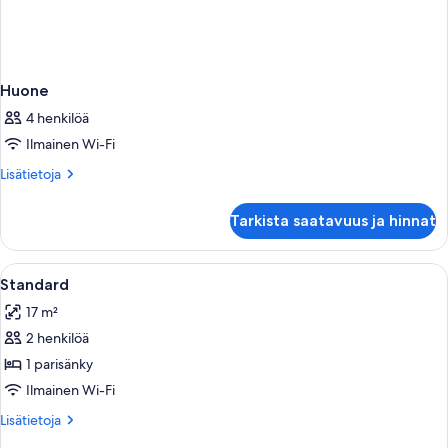
Huone
4 henkilöä
Ilmainen Wi-Fi
Lisätietoja
Lisätietoja
huoneesta
Huone
Tarkista saatavuus ja hinnat
Avaa
Hotellihuone, jossa on sänky, työpöytä, 
7
Standard
kaikki
17 m²
huonetyypin
2 henkilöä
Standard
kuvat
1 parisänky
Ilmainen Wi-Fi
Lisätietoja
Lisätietoja
huoneesta