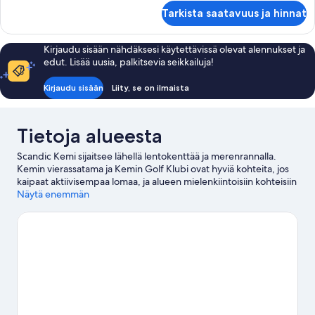
Standard
Tarkista saatavuus ja hinnat
Kirjaudu sisään nähdäksesi käytettävissä olevat alennukset ja
edut. Lisää uusia, palkitsevia seikkailuja!
Kirjaudu sisään
Liity, se on ilmaista
Tietoja alueesta
Scandic Kemi sijaitsee lähellä lentokenttää ja merenrannalla.
Kemin vierassatama ja Kemin Golf Klubi ovat hyviä kohteita, jos
kaipaat aktiivisempaa lomaa, ja alueen mielenkiintoisiin kohteisiin
kuuluvat SnowExperience365 ja Kotieläinpuisto Arkadia. Täällä
Näytä enemmän
ollessasi kannattaa tutustua alueen tarjoamiin ulkoilma-
aktiviteetteihin, joihin kuuluu vaellus-/pyöräilyreitit.
Vieraile
matkaoppaassamme kohteeseen Kemi