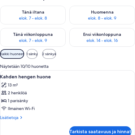
Tarkista tämän illan saatavuus elok. 7 - elok. 8
Tarkista huomisen saatavuus el
Tänä iltana
Huomenna
elok. 7 - elok. 8
elok. 8 - elok. 9
Tarkista tämän viikonlopun saatavuus elok. 7 - elok. 9
Tarkista ensi viikonlopun saatav
Tänä viikonloppuna
Ensi viikonloppuna
elok. 7 - elok. 9
elok. 14 - elok. 16
Huoneille
Kaikki huoneet
1 sänky
2 sänkyä
saatavilla
olevia
Näytetään 10/10 huonetta
suodattimia
Avaa
Hotellihuone, jossa on sänky, kaksi noj
6
Kahden hengen huone
kaikki
13 m²
huonetyypin
2 henkilöä
Kahden
hengen
1 parisänky
huone
Ilmainen Wi-Fi
kuvat
Lisätietoja
Lisätietoja
huoneesta
Kahden
Tarkista saatavuus ja hinnat
hengen