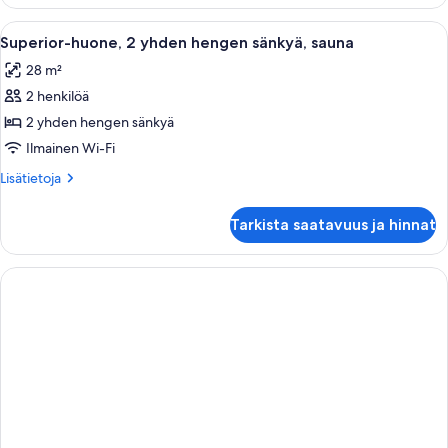
1
makuuhuone
Avaa
Hotellihuone, jossa on sänky, työpöytä, 
4
Superior-huone, 2 yhden hengen sänkyä, sauna
kaikki
28 m²
huonetyypin
2 henkilöä
Superior-
huone,
2 yhden hengen sänkyä
2
Ilmainen Wi-Fi
yhden
Lisätietoja
Lisätietoja
hengen
huoneesta
sänkyä,
Superior-
Tarkista saatavuus ja hinnat
huone,
sauna
2
kuvat
yhden
hengen
sänkyä,
sauna