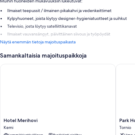
Muihin huoneiden mukavuuksiin lukeutuvat:
Ilmaiset teepussit / ilmainen pikakahvi ja vedenkeittimet
Kylpyhuoneet, joista löytyy designer-hygieniatuotteet ja suihkut
Televisio, josta löytyy satelliittikanavat
Ilmaiset vauvansängyt, päivittäinen siivous ja työpöydät
Näytä enemmän tietoja majoituspaikasta
Samankaltaisia majoituspaikkoja
Hotel Merihovi
Park Hot
Hotel
Park
Hotel Merihovi
Park H
Merihovi
Hotel
Kemi
Tornio
Kemi
Tornio
Lemmikkiystävällinen
Pysäköinti sisältyy
Uima-a