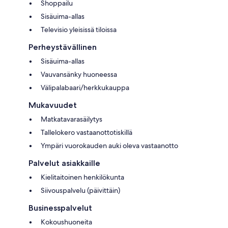
Shoppailu
Sisäuima-allas
Televisio yleisissä tiloissa
Perheystävällinen
Sisäuima-allas
Vauvansänky huoneessa
Välipalabaari/herkkukauppa
Mukavuudet
Matkatavarasäilytys
Tallelokero vastaanottotiskillä
Ympäri vuorokauden auki oleva vastaanotto
Palvelut asiakkaille
Kielitaitoinen henkilökunta
Siivouspalvelu (päivittäin)
Businesspalvelut
Kokoushuoneita