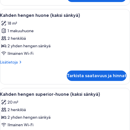
huone
Avaa
Hotellihuone, jossa on kaksi sänkyä, työ
6
Kahden hengen huone (kaksi sänkyä)
kaikki
18 m²
huonetyypin
1 makuuhuone
Kahden
hengen
2 henkilöä
huone
2 yhden hengen sänkyä
(kaksi
Ilmainen Wi-Fi
sänkyä)
Lisätietoja
Lisätietoja
kuvat
huoneesta
Kahden
Tarkista saatavuus ja hinnat
hengen
huone
(kaksi
Avaa
Hotellihuone, jossa on kaksi sänkyä, te
5
sänkyä)
Kahden hengen superior-huone (kaksi sänkyä)
kaikki
20 m²
huonetyypin
2 henkilöä
Kahden
hengen
2 yhden hengen sänkyä
superior-
Ilmainen Wi-Fi