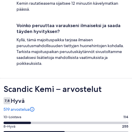
Kemin rautatieasema sijaitsee 12 minuutin kävelymatkan
päässä.
Voinko peruuttaa varaukseni ilmaiseksi ja saada
täyden hyvityksen?
Kyllä, tämä majoituspaikka tarjoaa ilmaisen
peruutusmahdollisuuden tiettyjen huonehintojen kohdalla.
Tarkista majoituspaikan peruutuskäytännöt sivustoltamme
saadaksesi lisätietoja mahdollisista vaatimuksista ja
poikkeuksista.
Arvostelut
Scandic Kemi – arvostelut
Hyvä
7,8
519 arvostelua
Arvosana
10–Loistava
114
10
Arvosana
8–Hyvä
255
-