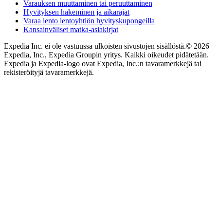
Varauksen muuttaminen tai peruuttaminen
Hyvityksen hakeminen ja aikarajat
Varaa lento lentoyhtiön hyvityskupongeilla
Kansainväliset matka-asiakirjat
Expedia Inc. ei ole vastuussa ulkoisten sivustojen sisällöstä.
© 2026
Expedia, Inc., Expedia Groupin yritys. Kaikki oikeudet pidätetään.
Expedia ja Expedia-logo ovat Expedia, Inc.:n tavaramerkkejä tai
rekisteröityjä tavaramerkkejä.