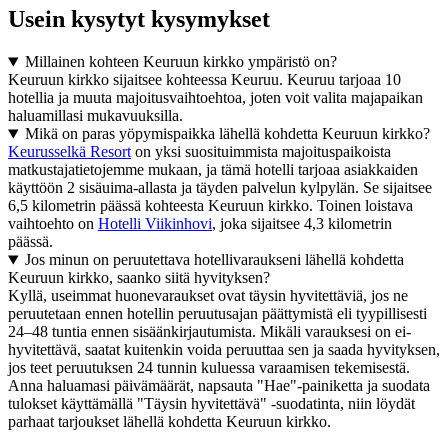
Usein kysytyt kysymykset
Millainen kohteen Keuruun kirkko ympäristö on?
Keuruun kirkko sijaitsee kohteessa Keuruu. Keuruu tarjoaa 10
hotellia ja muuta majoitusvaihtoehtoa, joten voit valita majapaikan
haluamillasi mukavuuksilla.
Mikä on paras yöpymispaikka lähellä kohdetta Keuruun kirkko?
Keurusselkä Resort
on yksi suosituimmista majoituspaikoista
matkustajatietojemme mukaan, ja tämä hotelli tarjoaa asiakkaiden
käyttöön 2 sisäuima-allasta ja täyden palvelun kylpylän. Se sijaitsee
6,5 kilometrin päässä kohteesta Keuruun kirkko. Toinen loistava
vaihtoehto on
Hotelli Viikinhovi
, joka sijaitsee 4,3 kilometrin
päässä.
Jos minun on peruutettava hotellivaraukseni lähellä kohdetta
Keuruun kirkko, saanko siitä hyvityksen?
Kyllä, useimmat huonevaraukset ovat täysin hyvitettäviä, jos ne
peruutetaan ennen hotellin peruutusajan päättymistä eli tyypillisesti
24–48 tuntia ennen sisäänkirjautumista. Mikäli varauksesi on ei-
hyvitettävä, saatat kuitenkin voida peruuttaa sen ja saada hyvityksen,
jos teet peruutuksen 24 tunnin kuluessa varaamisen tekemisestä.
Anna haluamasi päivämäärät, napsauta "Hae"-painiketta ja suodata
tulokset käyttämällä "Täysin hyvitettävä" -suodatinta, niin löydät
parhaat tarjoukset lähellä kohdetta Keuruun kirkko.