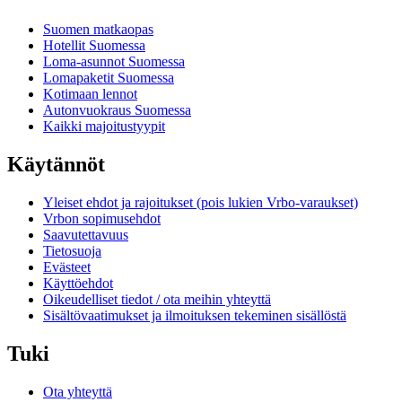
Suomen matkaopas
Hotellit Suomessa
Loma-asunnot Suomessa
Lomapaketit Suomessa
Kotimaan lennot
Autonvuokraus Suomessa
Kaikki majoitustyypit
Käytännöt
Yleiset ehdot ja rajoitukset (pois lukien Vrbo-varaukset)
Vrbon sopimusehdot
Saavutettavuus
Tietosuoja
Evästeet
Käyttöehdot
Oikeudelliset tiedot / ota meihin yhteyttä
Sisältövaatimukset ja ilmoituksen tekeminen sisällöstä
Tuki
Ota yhteyttä