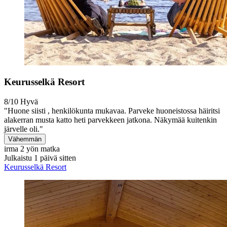
Keurusselkä Resort
8/10
Hyvä
"Huone siisti , henkilökunta mukavaa. Parveke huoneistossa häiritsi
alakerran musta katto heti parvekkeen jatkona. Näkymää kuitenkin
järvelle oli."
Vähemmän
irma
2 yön matka
Julkaistu 1 päivä sitten
Keurusselkä Resort