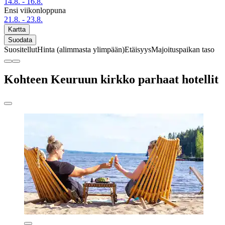
14.8. - 16.8.
Ensi viikonloppuna
21.8. - 23.8.
Kartta
Suodata
Suositellut
Hinta (alimmasta ylimpään)
Etäisyys
Majoituspaikan taso
Kohteen Keuruun kirkko parhaat hotellit