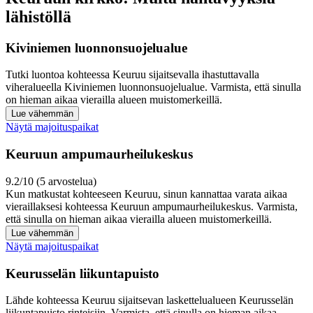
lähistöllä
Kiviniemen luonnonsuojelualue
Tutki luontoa kohteessa Keuruu sijaitsevalla ihastuttavalla
viheralueella Kiviniemen luonnonsuojelualue. Varmista, että sinulla
on hieman aikaa vierailla alueen muistomerkeillä.
Lue vähemmän
Näytä majoituspaikat
Keuruun ampumaurheilukeskus
9.2/10 (5 arvostelua)
Kun matkustat kohteeseen Keuruu, sinun kannattaa varata aikaa
vieraillaksesi kohteessa Keuruun ampumaurheilukeskus. Varmista,
että sinulla on hieman aikaa vierailla alueen muistomerkeillä.
Lue vähemmän
Näytä majoituspaikat
Keurusselän liikuntapuisto
Lähde kohteessa Keuruu sijaitsevan laskettelualueen Keurusselän
liikuntapuisto rinteisiin. Varmista, että sinulla on hieman aikaa