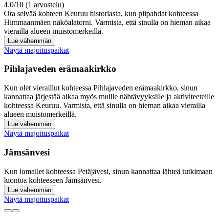
4.0/10 (1 arvostelu)
Ota selvää kohteen Keuruu historiasta, kun piipahdat kohteessa
Himmaanmäen näköalatorni. Varmista, että sinulla on hieman aikaa
vierailla alueen muistomerkeillä.
Lue vähemmän
Näytä majoituspaikat
Pihlajaveden erämaakirkko
Kun olet vieraillut kohteessa Pihlajaveden erämaakirkko, sinun
kannattaa järjestää aikaa myös muille nähtävyyksille ja aktiviteeteille
kohteessa Keuruu. Varmista, että sinulla on hieman aikaa vierailla
alueen muistomerkeillä.
Lue vähemmän
Näytä majoituspaikat
Jämsänvesi
Kun lomailet kohteessa Petäjävesi, sinun kannattaa lähteä tutkimaan
luontoa kohteeseen Jämsänvesi.
Lue vähemmän
Näytä majoituspaikat