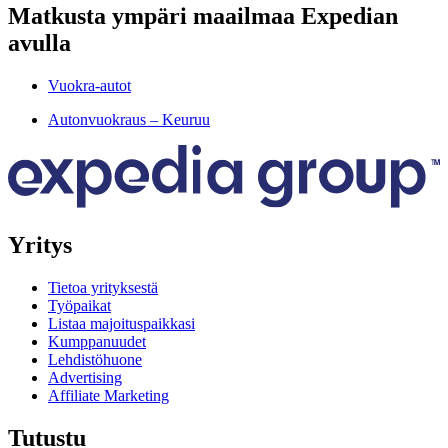
Matkusta ympäri maailmaa Expedian
avulla
Vuokra-autot
Autonvuokraus – Keuruu
Yritys
Tietoa yrityksestä
Työpaikat
Listaa majoituspaikkasi
Kumppanuudet
Lehdistöhuone
Advertising
Affiliate Marketing
Tutustu