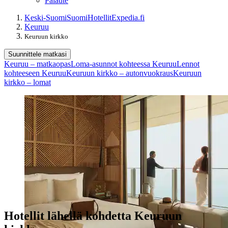
Palaute
Keski-Suomi
Suomi
Hotellit
Expedia.fi
Keuruu
Keuruun kirkko
Suunnittele matkasi
Keuruu – matkaopas
Loma-asunnot kohteessa Keuruu
Lennot
kohteeseen Keuruu
Keuruun kirkko – autonvuokraus
Keuruun
kirkko – lomat
Hotellit lähellä kohdetta Keuruun