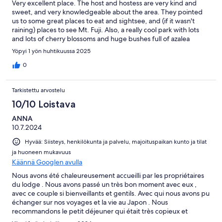
Very excellent place. The host and hostess are very kind and
sweet, and very knowledgeable about the area. They pointed
us to some great places to eat and sightsee, and (if it wasn't
raining) places to see Mt. Fuji. Also, a really cool park with lots
and lots of cherry blossoms and huge bushes full of azalea
flowers. They're within easy walking distance of the town, in a
Yöpyi 1 yön huhtikuussa 2025
very quiet but beautiful neighborhood. Also not far from some
really great caves. We wish we could have stayed longer, but we
0
will be back next time we come to Japan.
Tarkistettu arvostelu
10/10 Loistava
ANNA
10.7.2024
Hyvää: Siisteys, henkilökunta ja palvelu, majoituspaikan kunto ja tilat
ja huoneen mukavuus
Käännä Googlen avulla
Nous avons été chaleureusement accueilli par les propriétaires
du lodge . Nous avons passé un très bon moment avec eux ,
avec ce couple si bienveillants et gentils. Avec qui nous avons pu
échanger sur nos voyages et la vie au Japon . Nous
recommandons le petit déjeuner qui était très copieux et
délicieux. Au plaisir , d’avoir partagé ce moment avec eux .