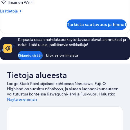
Ilmainen Wi-Fi
jaettu
kylpyhuone
Lisätietoja
Lisätietoja
huoneesta
(Japanese
Tavanomainen
Style,
Tarkista saatavuus ja hinnat
huone,
for
jaettu
2
kylpyhuone
Kirjaudu sisään nähdäksesi käytettävissä olevat alennukset ja
(Japanese
People)
edut. Lisää uusia, palkitsevia seikkailuja!
Style,
kuvat
for
Kirjaudu sisään
Liity, se on ilmaista
2
People)
Tietoja alueesta
Lodge Stack Point sijaitsee kohteessa Narusawa. Fuji-Q
Highland on suosittu nähtävyys, ja alueen luonnonkauneuteen
voi tutustua kohteissa Kawaguchi-järvi ja Fuji-vuori. Haluatko
osallistua johonkin tapahtumaan tai käydä matsissa vierailusi
Näytä enemmän
aikana? Tarkista kohteen Amphin halli tapahtumat, tai vietä ilta
kohteessa Yamanakako Koryu Plaza.
Vieraile
matkaoppaassamme kohteeseen Narusawa
Narusawa: näytä lisää majataloja