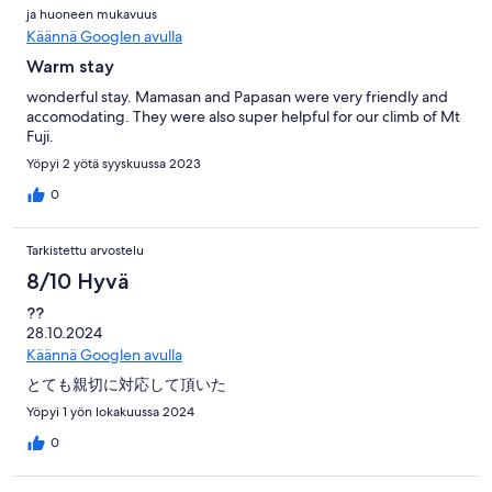
ja huoneen mukavuus
Käännä Googlen avulla
Warm stay
wonderful stay. Mamasan and Papasan were very friendly and
accomodating. They were also super helpful for our climb of Mt
Fuji.
Yöpyi 2 yötä syyskuussa 2023
0
Tarkistettu arvostelu
8/10 Hyvä
??
28.10.2024
Käännä Googlen avulla
とても親切に対応して頂いた
Yöpyi 1 yön lokakuussa 2024
0