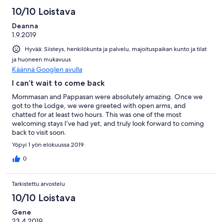
10/10 Loistava
Deanna
1.9.2019
Hyvää: Siisteys, henkilökunta ja palvelu, majoituspaikan kunto ja tilat
ja huoneen mukavuus
Käännä Googlen avulla
I can’t wait to come back
Mommasan and Pappasan were absolutely amazing. Once we
got to the Lodge, we were greeted with open arms, and
chatted for at least two hours. This was one of the most
welcoming stays I’ve had yet, and truly look forward to coming
back to visit soon.
Yöpyi 1 yön elokuussa 2019
0
Tarkistettu arvostelu
10/10 Loistava
Gene
23.4.2019