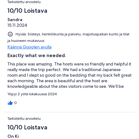
Tarkistettu arvostelu
10/10 Loistava
Sandra
15.11.2024
Hyvää: Siisteys, henkilökunta ja palvelu, majoituspaikan kunto ja tilat
ja huoneen mukavuus
Käännä Googlen avulla
Exactly what we needed.
This place was amazing. The hosts were so friendly and helpful it
really made the trip perfect. We had a traditional Japanese
room and I slept so good on the bedding that my back felt great
each morning. The area is beautiful and the host are
knowledgeable about the sites visitors come to see. We’ll be
coming back.
Yöpyi 2 yötä lokakuussa 2024
0
Tarkistettu arvostelu
10/10 Loistava
On Ki