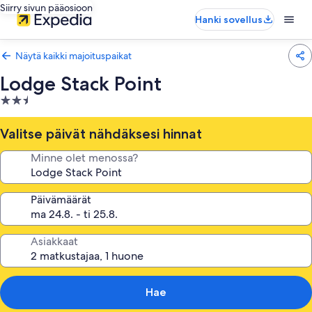
Siirry sivun pääosioon
Hanki sovellus
Näytä kaikki majoituspaikat
Lodge Stack Point
2.5
tähden
majoituspaikka
Valitse päivät nähdäksesi hinnat
Minne olet menossa?
Päivämäärät
Asiakkaat
Hae