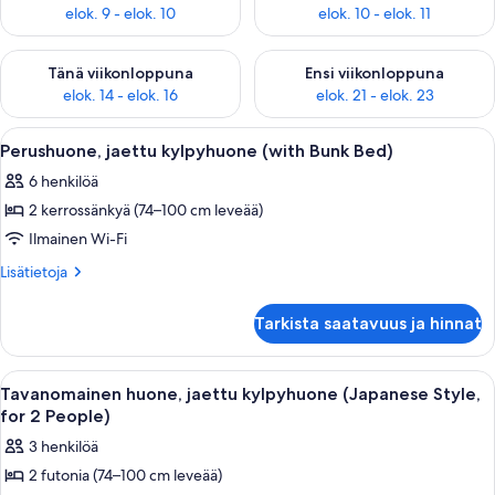
elok. 9 - elok. 10
elok. 10 - elok. 11
Tarkista tämän viikonlopun saatavuus elok. 14 - elok. 16
Tarkista ensi viikonlopun saata
Tänä viikonloppuna
Ensi viikonloppuna
elok. 14 - elok. 16
elok. 21 - elok. 23
Avaa
Huoneessa on kerrossänky, pieni pöytä 
1
Perushuone, jaettu kylpyhuone (with Bunk Bed)
kaikki
6 henkilöä
huonetyypin
2 kerrossänkyä (74–100 cm leveää)
Perushuone,
jaettu
Ilmainen Wi-Fi
kylpyhuone
Lisätietoja
Lisätietoja
(with
huoneesta
Perushuone,
Bunk
Tarkista saatavuus ja hinnat
jaettu
Bed)
kylpyhuone
kuvat
(with
Avaa
Tatami-mattoilla päällystetty huone, jo
1
Bunk
Tavanomainen huone, jaettu kylpyhuone (Japanese Style,
kaikki
Bed)
for 2 People)
huonetyypin
3 henkilöä
Tavanomainen
2 futonia (74–100 cm leveää)
huone,