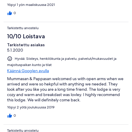
Yöpyi 1 yön maaliskuussa 2021
0
Tarkistettu arvostelu
10/10 Loistava
Tarkistettu asiakas
5.1.2020
Hyvää: Siisteys, henkilökunta ja palvelu, palvelut/mukavuudet ja
majoituspaikan kunto ja tilat
Käännä Googlen avulla
Mummasan & Pappasan welcomed us with open arms when we
arrived and were so hekpful with anything we needed. They
look after you like you are a long time friend. The lodge is very
cozy and warm and breakdast was lovley. I highly recommend
this lodge. We will definitely come back.
Yöpyi 2 yötä joulukuussa 2019
0
Tarkistettu arvostelu