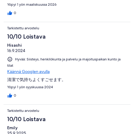
Yöpyi 1 yön maaliskuussa 2026
0
Tarkistettu arvostelu
10/10 Loistava
Hisashi
16.9.2024
Hyvää: Siisteys, henkilökunta ja palvelu ja majoituspaikan kunto ja
tilat
Käännä Googlen avulla
清潔で気持ちよくすごせます。
Yöpyi 1 yön syyskuussa 2024
0
Tarkistettu arvostelu
10/10 Loistava
Emily
25.9.2025