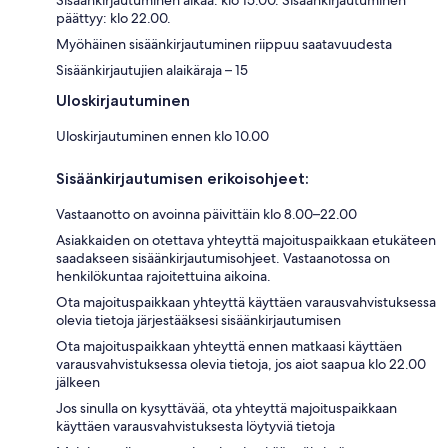
Sisäänkirjautuminen alkaa: klo 15.00. Sisäänkirjautuminen
päättyy: klo 22.00.
Myöhäinen sisäänkirjautuminen riippuu saatavuudesta
Sisäänkirjautujien alaikäraja – 15
Uloskirjautuminen
Uloskirjautuminen ennen klo 10.00
Sisäänkirjautumisen erikoisohjeet:
Vastaanotto on avoinna päivittäin klo 8.00–22.00
Asiakkaiden on otettava yhteyttä majoituspaikkaan etukäteen
saadakseen sisäänkirjautumisohjeet. Vastaanotossa on
henkilökuntaa rajoitettuina aikoina.
Ota majoituspaikkaan yhteyttä käyttäen varausvahvistuksessa
olevia tietoja järjestääksesi sisäänkirjautumisen
Ota majoituspaikkaan yhteyttä ennen matkaasi käyttäen
varausvahvistuksessa olevia tietoja, jos aiot saapua klo 22.00
jälkeen
Jos sinulla on kysyttävää, ota yhteyttä majoituspaikkaan
käyttäen varausvahvistuksesta löytyviä tietoja