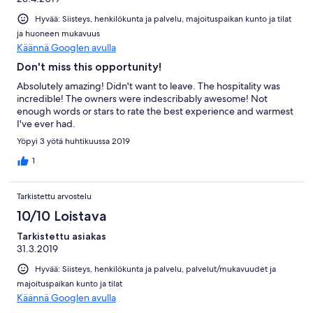
Hyvää: Siisteys, henkilökunta ja palvelu, majoituspaikan kunto ja tilat
ja huoneen mukavuus
Käännä Googlen avulla
Don't miss this opportunity!
Absolutely amazing! Didn't want to leave. The hospitality was
incredible! The owners were indescribably awesome! Not
enough words or stars to rate the best experience and warmest
I've ever had.
Yöpyi 3 yötä huhtikuussa 2019
1
Tarkistettu arvostelu
10/10 Loistava
Tarkistettu asiakas
31.3.2019
Hyvää: Siisteys, henkilökunta ja palvelu, palvelut/mukavuudet ja
majoituspaikan kunto ja tilat
Käännä Googlen avulla