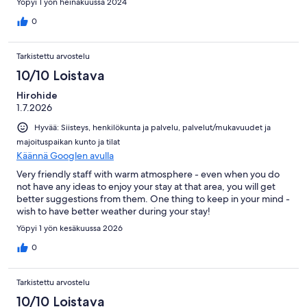
Yöpyi 1 yön heinäkuussa 2024
Matane See you soon
0
Tarkistettu arvostelu
10/10 Loistava
Hirohide
1.7.2026
Hyvää: Siisteys, henkilökunta ja palvelu, palvelut/mukavuudet ja
majoituspaikan kunto ja tilat
Käännä Googlen avulla
Very friendly staff with warm atmosphere - even when you do
not have any ideas to enjoy your stay at that area, you will get
better suggestions from them. One thing to keep in your mind -
wish to have better weather during your stay!
Yöpyi 1 yön kesäkuussa 2026
0
Tarkistettu arvostelu
10/10 Loistava