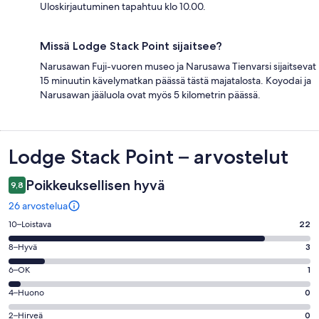
Uloskirjautuminen tapahtuu klo 10.00.
Missä Lodge Stack Point sijaitsee?
Narusawan Fuji-vuoren museo ja Narusawa Tienvarsi sijaitsevat
15 minuutin kävelymatkan päässä tästä majatalosta. Koyodai ja
Narusawan jääluola ovat myös 5 kilometrin päässä.
Arvostelut
Lodge Stack Point – arvostelut
Poikkeuksellisen hyvä
9,8
26 arvostelua
Arvosana
10–Loistava
22
10
Arvosana
8–Hyvä
3
-
8
Loistava.
Arvosana
6–OK
1
-
22
6
Hyvä.
Arvosana
4–Huono
0
kautta
-
3
4
26
OK.
Arvosana
2–Hirveä
0