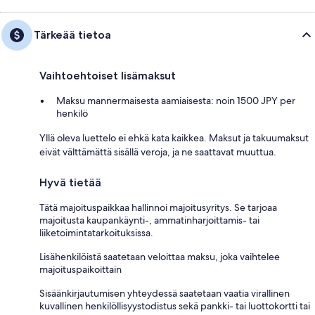
Tärkeää tietoa
Vaihtoehtoiset lisämaksut
Maksu mannermaisesta aamiaisesta: noin 1500 JPY per
henkilö
Yllä oleva luettelo ei ehkä kata kaikkea. Maksut ja takuumaksut
eivät välttämättä sisällä veroja, ja ne saattavat muuttua.
Hyvä tietää
Tätä majoituspaikkaa hallinnoi majoitusyritys. Se tarjoaa
majoitusta kaupankäynti-, ammatinharjoittamis- tai
liiketoimintatarkoituksissa.
Lisähenkilöistä saatetaan veloittaa maksu, joka vaihtelee
majoituspaikoittain
Sisäänkirjautumisen yhteydessä saatetaan vaatia virallinen
kuvallinen henkilöllisyystodistus sekä pankki- tai luottokortti tai