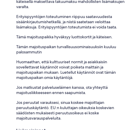
käteisellä maksettava takuumaksu mahdollisten lisämaksujen
varalta.
Erityispyyntöjen toteutuminen riippuu saatavuudesta
sisäänkirjautumishetkellä, ja niistä saatetaan veloittaa
lisämaksuja. Erityispyyntöjen toteutumista ei voida taata.
Tämä majoituspaikka hyväksyy luottokortit ja käteisen.
Tämän majoituspaikan turvallisuusominaisuuksiin kuuluu
palosammutin
Huomaathan, että kulttuuriset normit ja asiakkaisiin
sovellettavat käytännöt voivat poiketa maittain ja
majoituspaikan mukaan. Luetellut käytännöt ovat tämän
majoituspaikan omia käytäntöjä.
Jos matkustat palveluseläimen kanssa, ota yhteyttä
majoitusliikkeeseen ennen saapumista.
Jos peruutat varauksesi, sinua koskee majoittajan
peruutuskäytäntö. EU:n kuluttajan oikeuksia koskevien
säädösten mukaisesti peruutusoikeus ei koske
majoitusvarauspalveluita.