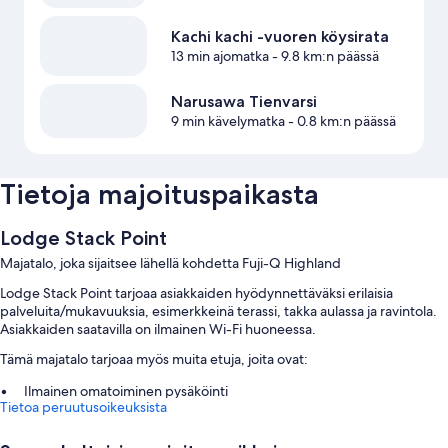
Kachi kachi -vuoren köysirata
13 min ajomatka
- 9.8 km:n päässä
Narusawa Tienvarsi
9 min kävelymatka
- 0.8 km:n päässä
Tietoja majoituspaikasta
Lodge Stack Point
Majatalo, joka sijaitsee lähellä kohdetta Fuji-Q Highland
Lodge Stack Point tarjoaa asiakkaiden hyödynnettäväksi erilaisia
palveluita/mukavuuksia, esimerkkeinä terassi, takka aulassa ja ravintola.
Asiakkaiden saatavilla on ilmainen Wi-Fi huoneessa.
Tämä majatalo tarjoaa myös muita etuja, joita ovat:
Ilmainen omatoiminen pysäköinti
Tietoa peruutusoikeuksista
Mannermainen aamiainen (lisämaksusta) ja savuttomat tilat