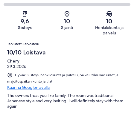
kautta
-
arvostelua
1
2
26
Huono.
kautta
-
arvostelua
0
26
Hirveä.
kautta
9,6
10
10
arvostelua
0
26
Siisteys
Sijainti
Henkilökunta ja
kautta
arvostelua
palvelu
26
Arvostelut
arvostelua
Tarkistettu arvostelu
10/10 Loistava
Cheryl
29.3.2026
Hyvää: Siisteys, henkilökunta ja palvelu, palvelut/mukavuudet ja
majoituspaikan kunto ja tilat
Käännä Googlen avulla
The owners treat you like family. The room was traditional
Japanese style and very inviting. I will definitely stay with them
again