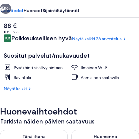
llinen
Seuraava
19+
Yleistiedot
Huoneet
Sijainti
Käytännöt
Nykyinen
88 €
hinta
11.8.–12.8.
on
Arvostelut
Poikkeuksellisen hyvä
9,8
Näytä kaikki 26 arvostelua
9,8 kautta 10.
88 €
Suositut palvelut/mukavuudet
Pysäköinti sisältyy hintaan
Ilmainen Wi-Fi
Ulkopuoli
Ravintola
Aamiainen saatavilla
Näytä kaikki
Huonevaihtoehdot
Tarkista näiden päivien saatavuus
Tarkista tämän illan saatavuus elok. 9 - elok. 10
Tarkista huomisen saatavuus elo
Tänä iltana
Huomenna