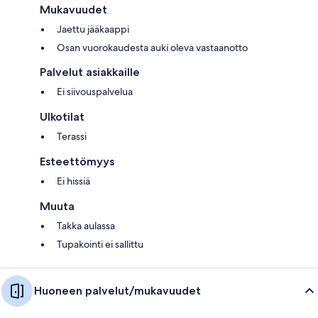
Mukavuudet
Jaettu jääkaappi
Osan vuorokaudesta auki oleva vastaanotto
Palvelut asiakkaille
Ei siivouspalvelua
Ulkotilat
Terassi
Esteettömyys
Ei hissiä
Muuta
Takka aulassa
Tupakointi ei sallittu
Huoneen palvelut/mukavuudet