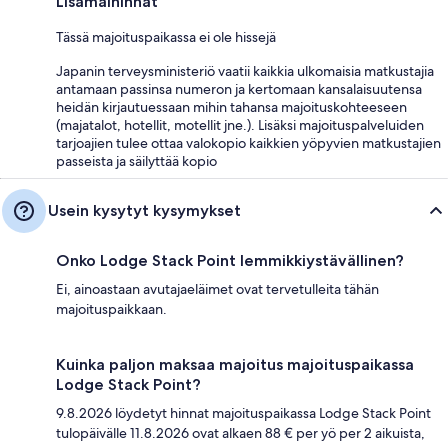
Lisämaininnat
Tässä majoituspaikassa ei ole hissejä
Japanin terveysministeriö vaatii kaikkia ulkomaisia matkustajia
antamaan passinsa numeron ja kertomaan kansalaisuutensa
heidän kirjautuessaan mihin tahansa majoituskohteeseen
(majatalot, hotellit, motellit jne.). Lisäksi majoituspalveluiden
tarjoajien tulee ottaa valokopio kaikkien yöpyvien matkustajien
passeista ja säilyttää kopio
Usein kysytyt kysymykset
Onko Lodge Stack Point lemmikkiystävällinen?
Ei, ainoastaan avutajaeläimet ovat tervetulleita tähän
majoituspaikkaan.
Kuinka paljon maksaa majoitus majoituspaikassa
Lodge Stack Point?
9.8.2026 löydetyt hinnat majoituspaikassa Lodge Stack Point
tulopäivälle 11.8.2026 ovat alkaen 88 € per yö per 2 aikuista,