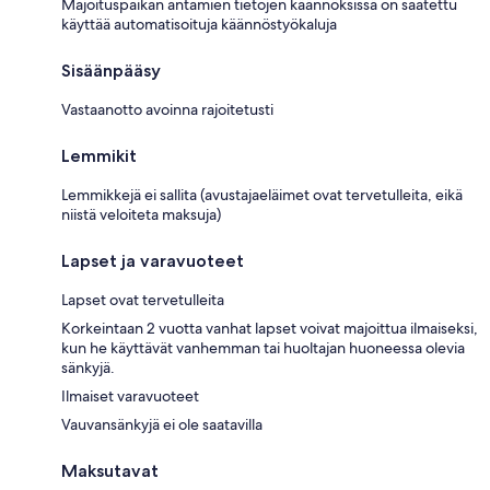
Majoituspaikan antamien tietojen käännöksissä on saatettu
käyttää automatisoituja käännöstyökaluja
Sisäänpääsy
Vastaanotto avoinna rajoitetusti
Lemmikit
Lemmikkejä ei sallita (avustajaeläimet ovat tervetulleita, eikä
niistä veloiteta maksuja)
Lapset ja varavuoteet
Lapset ovat tervetulleita
Korkeintaan 2 vuotta vanhat lapset voivat majoittua ilmaiseksi,
kun he käyttävät vanhemman tai huoltajan huoneessa olevia
sänkyjä.
Ilmaiset varavuoteet
Vauvansänkyjä ei ole saatavilla
Maksutavat