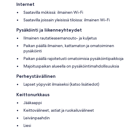
Internet
Saatavilla mökissä: ilmainen Wi-Fi
Saatavilla joissain yleisissä tiloissa: ilmainen Wi-Fi
Pysäköinti ja liikenneyhteydet
Ilmainen rautatieasemanouto- ja kuljetus
Paikan päällä ilmainen, kattamaton ja omatoiminen
pysäköinti
Paikan päällä rajoitetusti omatoimisia pysäköintipaikkoja
Majoituspaikan alueella on pysäköintimahdollisuuksia
Perheystävällinen
Lapset yöpyvät ilmaiseksi (katso lisätiedot)
Keittonurkkaus
Jääkaappi
Keittovälineet, astiat ja ruokailuvälineet
Leivänpaahdin
Liesi