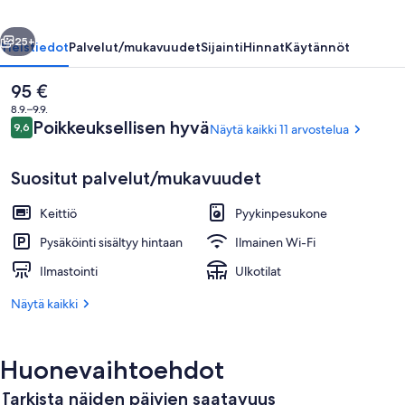
llinen
Seuraava
25+
Yleistiedot
Palvelut/mukavuudet
Sijainti
Hinnat
Käytännöt
Nykyinen
95 €
hinta
8.9.–9.9.
on
Arvostelut
Poikkeuksellisen hyvä
9,6
Näytä kaikki 11 arvostelua
9,6 kautta 10.
95 €
Suositut palvelut/mukavuudet
Keittiö
Pyykinpesukone
Perhemökki | Oleskelualue | 32–tuumai
Pysäköinti sisältyy hintaan
Ilmainen Wi-Fi
Ilmastointi
Ulkotilat
Näytä kaikki
Huonevaihtoehdot
Tarkista näiden päivien saatavuus