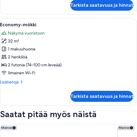
Perhemökki
Tarkista saatavuus ja hinnat
Avaa
Huoneessa on sänky, puinen pöytä, tele
9
Economy-mökki
kaikki
Näkymä vuoristoon
huonetyypin
32 m²
Economy-
mökki
1 makuuhuone
kuvat
2 henkilöä
2 futonia (74–100 cm leveää)
Ilmainen Wi-Fi
Lisätietoja
Lisätietoja
huoneesta
Economy-
Tarkista saatavuus ja hinnat
mökki
Saatat pitää myös näistä
Fuji Premium Resort
Fujisan 
Mainos
Mainos