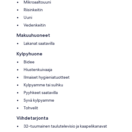
Mikroaaltouuni
Riisinkeitin
Uuni
Vedenkeitin
Makuuhuoneet
Lakanat saatavilla
Kylpyhuone
Bidee
Hiustenkuivaaja
Ilmaiset hygieniatuotteet
Kylpyamme tai suihku
Pyyhkeet saatavilla
Syvä kylpyamme
Tohvelit
Viihdetarjonta
32–tuumainen taulutelevisio ja kaapelikanavat