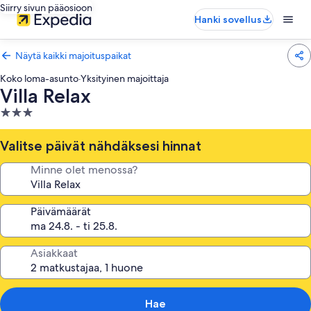
Siirry sivun pääosioon
Hanki sovellus
Näytä kaikki majoituspaikat
Koko loma-asunto
·
Yksityinen majoittaja
Villa Relax
3.0
tähden
majoituspaikka
Valitse päivät nähdäksesi hinnat
Minne olet menossa?
Päivämäärät
Asiakkaat
Hae