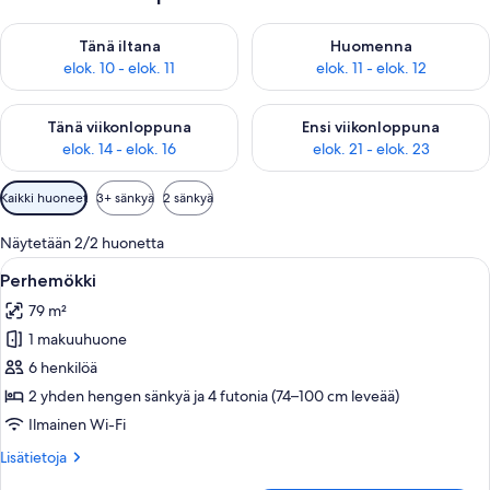
Tarkista tämän illan saatavuus elok. 10 - elok. 11
Tarkista huomisen saatavuus elo
Tänä iltana
Huomenna
elok. 10 - elok. 11
elok. 11 - elok. 12
Tarkista tämän viikonlopun saatavuus elok. 14 - elok. 16
Tarkista ensi viikonlopun saata
Tänä viikonloppuna
Ensi viikonloppuna
elok. 14 - elok. 16
elok. 21 - elok. 23
Huoneille
Kaikki huoneet
3+ sänkyä
2 sänkyä
saatavilla
olevia
Näytetään 2/2 huonetta
suodattimia
Avaa
Mukava huone, jossa on sänky, sohva, 
8
Perhemökki
kaikki
79 m²
huonetyypin
1 makuuhuone
Perhemökki
kuvat
6 henkilöä
2 yhden hengen sänkyä ja 4 futonia (74–100 cm leveää)
Ilmainen Wi-Fi
Lisätietoja
Lisätietoja
huoneesta