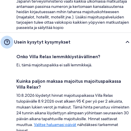
Japanin terveysministeriö vaatii kaikkia ulkomaisia matkustajia
antamaan passinsa numeron ja kertomaan kansalaisuutensa
heidän kirjautuessaan mihin tahansa majoituskohteeseen
(majatalot, hotellit, motellit jne.). Lisäksi majoituspalveluiden
tarjoajien tulee ottaa valokopio kaikkien yöpyvien matkustajien
passeista ja säilyttää kopio
Usein kysytyt kysymykset
Onko Villa Relax lemmikkiystävällinen?
Ei, tämä majoituspaikka ei salli lemmikkejä.
Kuinka paljon maksaa majoitus majoituspaikassa
Villa Relax?
10.8.2026 löydetyt hinnat majoituspaikassa Villa Relax
tulopäivälle 8.9.2026 ovat alkaen 95 € per yö per 2 aikuista,
mukaan lukien verot ja maksut. Tämä hinta perustuu viimeisten
24 tunnin aikana löydettyyn alimpaan yöhintaan seuraavien 30
päivän aikana tapahtuville majoituksille. Hinnat saattavat
muuttua.
Valitse haluamasi päivät
nähdäksesi tarkemmat
hinnat.