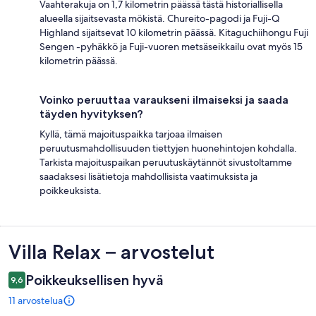
Vaahterakuja on 1,7 kilometrin päässä tästä historiallisella
alueella sijaitsevasta mökistä. Chureito-pagodi ja Fuji-Q
Highland sijaitsevat 10 kilometrin päässä. Kitaguchiihongu Fuji
Sengen -pyhäkkö ja Fuji-vuoren metsäseikkailu ovat myös 15
kilometrin päässä.
Voinko peruuttaa varaukseni ilmaiseksi ja saada
täyden hyvityksen?
Kyllä, tämä majoituspaikka tarjoaa ilmaisen
peruutusmahdollisuuden tiettyjen huonehintojen kohdalla.
Tarkista majoituspaikan peruutuskäytännöt sivustoltamme
saadaksesi lisätietoja mahdollisista vaatimuksista ja
poikkeuksista.
Arvostelut
Villa Relax – arvostelut
Poikkeuksellisen hyvä
9,6
11 arvostelua