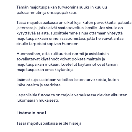
Tämän majoituspaikan turvaominaisuuksiin kuuluu
palosammutin ja ensiapupakkaus
Tässä majoituspaikassa on ulkotiloja, kuten parvekkeita, patioita
ja terasseja, jotka eivät saata soveltua lapsille. Jos sinulla on
kysyttävää asiasta, suosittelemme sinua ottamaan yhteyttä
majoituspaikkaan ennen saapumistasi, jotta he voivat antaa
sinulle tarpeisiisi sopivan huoneen
Huomaathan, että kulttuuriset normit ja asiakkaisiin
sovellettavat käytännöt voivat poiketa maittain ja
majoituspaikan mukaan. Luetellut käytännöt ovat tämän
majoituspaikan omia käytäntöjä.
Lisämaksuja saatetaan veloittaa lasten tarvikkeista, kuten
lisävuoteista ja aterioista.
Japanilaisia futoneita on tarjolla varauksessa olevien aikuisten
lukumäärän mukaisesti.
Lisämaininnat
Tässä majoituspaikassa ei ole hissejä