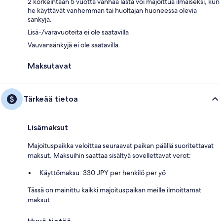
2 korkeintaan 5 vuotta vanhaa lasta voi majoittua ilmaiseksi, kun
he käyttävät vanhemman tai huoltajan huoneessa olevia
sänkyjä.
Lisä-/varavuoteita ei ole saatavilla
Vauvansänkyjä ei ole saatavilla
Maksutavat
Tärkeää tietoa
Lisämaksut
Majoituspaikka veloittaa seuraavat paikan päällä suoritettavat
maksut. Maksuihin saattaa sisältyä sovellettavat verot:
Käyttömaksu: 330 JPY per henkilö per yö
Tässä on mainittu kaikki majoituspaikan meille ilmoittamat
maksut.