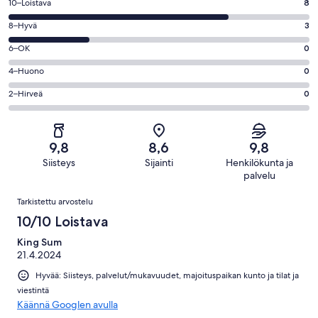
Arvosana
10–Loistava
8
10
Arvosana
8–Hyvä
3
-
8
Loistava.
Arvosana
6–OK
0
-
8
6
Hyvä.
Arvosana
4–Huono
0
kautta
-
3
4
11
OK.
Arvosana
2–Hirveä
0
kautta
-
arvostelua
0
2
11
Huono.
kautta
-
arvostelua
0
11
Hirveä.
kautta
9,8
8,6
9,8
arvostelua
0
11
Siisteys
Sijainti
Henkilökunta ja
kautta
arvostelua
palvelu
11
Arvostelut
arvostelua
Tarkistettu arvostelu
10/10 Loistava
King Sum
21.4.2024
Hyvää: Siisteys, palvelut/mukavuudet, majoituspaikan kunto ja tilat ja
viestintä
Käännä Googlen avulla