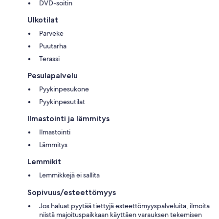
DVD-soitin
Ulkotilat
Parveke
Puutarha
Terassi
Pesulapalvelu
Pyykinpesukone
Pyykinpesutilat
Ilmastointi ja lämmitys
Ilmastointi
Lämmitys
Lemmikit
Lemmikkejä ei sallita
Sopivuus/esteettömyys
Jos haluat pyytää tiettyjä esteettömyyspalveluita, ilmoita
niistä majoituspaikkaan käyttäen varauksen tekemisen