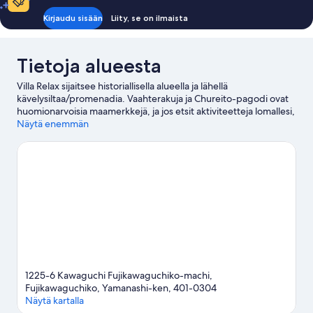
Kirjaudu sisään
Liity, se on ilmaista
Tietoja alueesta
Villa Relax sijaitsee historiallisella alueella ja lähellä
kävelysiltaa/promenadia. Vaahterakuja ja Chureito-pagodi ovat
huomionarvoisia maamerkkejä, ja jos etsit aktiviteetteja lomallesi,
Fuji-vuoren metsäseikkailu on hyvä kohde. Fuji-Q Highland on
Näytä enemmän
vierailun arvoinen kohde.
Vieraile matkaoppaassamme
kohteeseen Fujikawaguchiko
Fujikawaguchiko: näytä lisää huviloita
1225-6 Kawaguchi Fujikawaguchiko-machi,
Fujikawaguchiko, Yamanashi-ken, 401-0304
Näytä kartalla