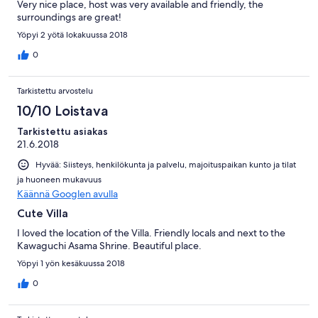
Very nice place, host was very available and friendly, the
surroundings are great!
Yöpyi 2 yötä lokakuussa 2018
0
Tarkistettu arvostelu
10/10 Loistava
Tarkistettu asiakas
21.6.2018
Hyvää: Siisteys, henkilökunta ja palvelu, majoituspaikan kunto ja tilat
ja huoneen mukavuus
Käännä Googlen avulla
Cute Villa
I loved the location of the Villa. Friendly locals and next to the
Kawaguchi Asama Shrine. Beautiful place.
Yöpyi 1 yön kesäkuussa 2018
0