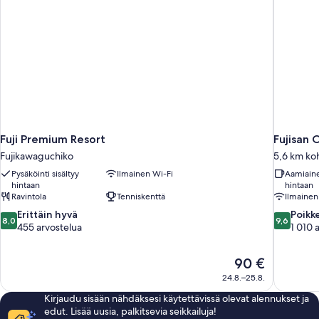
Fuji Premium Resort
Fujisan
Fujikawaguchiko
5,6 km ko
Pysäköinti sisältyy
Ilmainen Wi-Fi
Aamiaine
hintaan
hintaan
Ravintola
Tenniskenttä
Ilmainen
8.0
9.6
Erittäin hyvä
Poikk
8,0
9,6
kautta
kautta
455 arvostelua
1 010 
10,
10,
Erittäin
Poikkeukse
Hinta
90 €
hyvä,
hyvä,
on
455
1 010
24.8.–25.8.
90 €
arvostelua
arvostelua
Kirjaudu sisään nähdäksesi käytettävissä olevat alennukset ja
edut. Lisää uusia, palkitsevia seikkailuja!