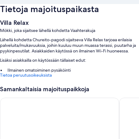
Tietoja majoituspaikasta
Villa Relax
Mökki, joka sijaitsee lähellä kohdetta Vaahterakuja
Lähellä kohdetta Chureito-pagodi sijaitseva Villa Relax tarjoaa erilaisia
palveluita/mukavuuksia, joihin kuuluu muun muassa terassi, puutarha ja
pyykinpesutilat. Asiakkaiden käytössä on ilmainen Wi-Fi huoneessa.
Lisäksi asiakkailla on käytössään tällaiset edut:
Ilmainen omatoiminen pysäköinti
Tietoa peruutusoikeuksista
Ilmaiset kuljetukset rautatieasemalta majoituspaikkaan ja
polkupyörien vuokrausmahdollisuus
Samankaltaisia majoituspaikkoja
Huoneiden varustelu
Toyoko Inn Fuji Kawaguchiko Ohashi
The Nobo
Kaikki huoneet on yksilöllisesti kalustetun, ja ne tarjoavat sellaisia
mukavuuksia kuten ilmastointi sekä ilmainen Wi-Fi.
Muihin huoneiden mukavuuksiin lukeutuvat:
Syvät kylpyammeet, bideet ja ilmaiset hygieniatuotteet
32-tuumainen taulutelevisio, josta löytyy kaapelikanavat ja DVD-