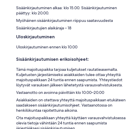
Sisäänkirjautuminen alkaa: klo 15.00. Sisäänkirjautuminen
päättyy: klo 20.00.
Myöhäinen sisäänkirjautuminen riippuu saatavuudesta
Sisäänkirjautujien alaikäraja – 18
Uloskirjautuminen
Uloskirjautuminen ennen klo 10.00
Sisäänkirjautumisen erikoisohjeet:
Tämä majoituspaikka tarjoaa kuljetukset rautatieasemalta.
Kuljetusten järjestämiseksi asiakkaiden tulee ottaa yhteyttä
majoituspaikkaan 24 tuntia ennen saapumista. Yhteystiedot
löytyvät varauksen jälkeen lähetetystä varausvahvistuksesta.
Vastaanotto on avoinna päivittäin klo 10.00–20.00
Asiakkaiden on otettava yhteyttä majoituspaikkaan etukäteen
saadakseen sisäänkirjautumisohjeet. Vastaanotossa on
henkilökuntaa rajoitettuina aikoina.
Ota majoituspaikkaan yhteyttä käyttäen varausvahvistuksessa
olevia tietoja vähintään 24 tuntia ennen saapumista
järjestääksesi sisäänkirjautumisen