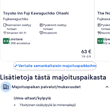
soitin
Vaatekaapit/komerot, parvekkeet ja keittonurkkaukset
Toyoko
The
Toyoko Inn Fuji Kawaguchiko Ohashi
The No
Inn
Noboris
Fujikawaguchiko
Fujikaw
Fuji
Hotel
Aamiainen sisältyy
Pysäköinti sisältyy
Pysäköi
Kawaguchiko
Fujikaw
hintaan
hintaan
hintaa
Ohashi
Ilmainen Wi-Fi
Ilmastointi
Ravint
Fujikawaguchiko
8.8
9.2
Loistava
Upe
8,8
9,2
kautta
kautta
1 358 arvostelua
512 a
10,
10,
Hinta
63 €
Loistava,
Upea,
on
1 358
512
1.9.–2.9.
63 €
arvostelua
arvostel
Vertaile samankaltaisiin majoituspaikkoihin
Lisätietoja tästä majoituspaikasta
Majoituspaikan palvelut/mukavuudet
Uima-altaat/kylpylä
Yksityinen sisäkylpylä (ei mineraaleja)