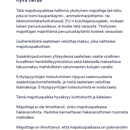
Hyvä tietää
Tätä majoituspaikkaa hallinnoi yksityinen majoittaja (eli taho,
joka ei toimi kaupankäynti-, ammatinharjoittamis- tai
liiketoimintatarkoituksissa). EU:n kuluttajansuojalaki, mukaan
lukien peruutusoikeus, ei koske tätä varausta. Yksityisen
majoittajan määrittämä peruutuskäytäntö koskee varaustasi.
Lisähenkilöistä saatetaan veloittaa maksu, joka vaihtelee
majoituspaikoittain
Sisäänkirjautumisen yhteydessä saatetaan vaatia virallinen
kuvallinen henkilöllisyystodistus sekä käteisellä maksettava
takuumaksu mahdollisten satunnaisten kulujen varalta
Erityispyyntöjen toteutuminen riippuu saatavuudesta
sisäänkirjautumishetkellä, ja niistä saatetaan veloittaa
lisämaksuja. Erityispyyntöjen toteutumista ei voida taata.
Tämä majoituspaikka hyväksyy luottokortit ja käteisen.
Majoittaja ei ole ilmoittanut, onko majoituspaikassa
häkävaroitinta. Harkitse kannettavan häkävaroittimen tuomista
matkallesi.
Majoittaja on ilmoittanut, että majoituspaikassa on palovaroitin