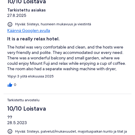
10/10 Loistava
Tarkistettu asiakas
27.8.2025
Hyvää: Siisteys, huoneen mukavuus ja viestintä
Käännä Googlen avulla
It is a really relax hotel.
The hotel was very comfortable and clean, and the hosts were
very friendly and polite. They accommodated our every need.
There was a wonderful balcony and small garden, where we
could enjoy Mount Fuji and relax while enjoying a cup of coffee.
The room also had a separate washing machine with dryer,
which saved us the trouble of having to go elsewhere for
Yöpyi 3 yötä elokuussa 2025
laundry. We stayed for three days, and my family, especially the
children, thoroughly enjoyed our time at the hotel. While the
0
hotel is a bit far from the city center, we had a car, so it didn't
bother us. Overall, we loved it and would definitely return if we
Tarkistettu arvostelu
had the chance!
10/10 Loistava
??
28.5.2023
Hyvää: Siisteys, palvelut/mukavuudet, majoituspaikan kunto ja tilat ja