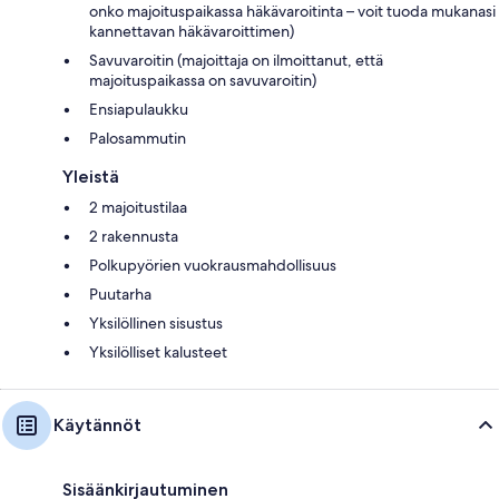
onko majoituspaikassa häkävaroitinta – voit tuoda mukanasi
kannettavan häkävaroittimen)
Savuvaroitin (majoittaja on ilmoittanut, että
majoituspaikassa on savuvaroitin)
Ensiapulaukku
Palosammutin
Yleistä
2 majoitustilaa
2 rakennusta
Polkupyörien vuokrausmahdollisuus
Puutarha
Yksilöllinen sisustus
Yksilölliset kalusteet
Käytännöt
Sisäänkirjautuminen