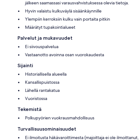
jälkeen saamassasi varausvahvistuksessa olevia tietoja.
Hyvin valaistu kulkuväylä sisäänkäynnille
Ylempiin kerroksiin kulku vain portaita pitkin
Määrätyt tupakointialueet
Palvelut ja mukavuudet
Ei siivouspalvelua
Vastaanotto avoinna osan vuorokaudesta
Sijainti
Historiallisella alueella
Kansallispuistossa
Lähellä rantakatua
Vuoristossa
Tekemistä
Polkupyörien vuokrausmahdollisuus
Turvallisuusominaisuudet
Ei ilmoitusta häkävaroittimesta (majoittaja ei ole ilmoittanut,