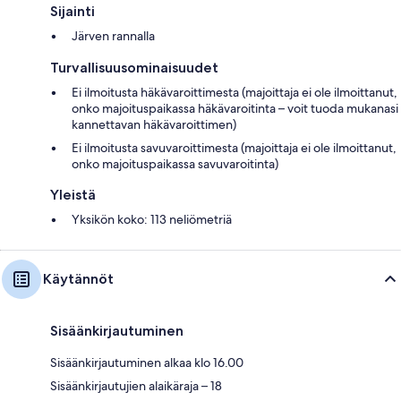
Sijainti
Järven rannalla
Turvallisuusominaisuudet
Ei ilmoitusta häkävaroittimesta (majoittaja ei ole ilmoittanut,
onko majoituspaikassa häkävaroitinta – voit tuoda mukanasi
kannettavan häkävaroittimen)
Ei ilmoitusta savuvaroittimesta (majoittaja ei ole ilmoittanut,
onko majoituspaikassa savuvaroitinta)
Yleistä
Yksikön koko: 113 neliömetriä
Käytännöt
Sisäänkirjautuminen
Sisäänkirjautuminen alkaa klo 16.00
Sisäänkirjautujien alaikäraja – 18