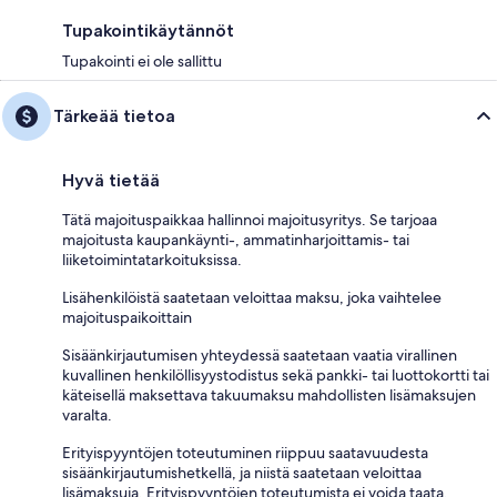
Tupakointikäytännöt
Tupakointi ei ole sallittu
Tärkeää tietoa
Hyvä tietää
Tätä majoituspaikkaa hallinnoi majoitusyritys. Se tarjoaa
majoitusta kaupankäynti-, ammatinharjoittamis- tai
liiketoimintatarkoituksissa.
Lisähenkilöistä saatetaan veloittaa maksu, joka vaihtelee
majoituspaikoittain
Sisäänkirjautumisen yhteydessä saatetaan vaatia virallinen
kuvallinen henkilöllisyystodistus sekä pankki- tai luottokortti tai
käteisellä maksettava takuumaksu mahdollisten lisämaksujen
varalta.
Erityispyyntöjen toteutuminen riippuu saatavuudesta
sisäänkirjautumishetkellä, ja niistä saatetaan veloittaa
lisämaksuja. Erityispyyntöjen toteutumista ei voida taata.