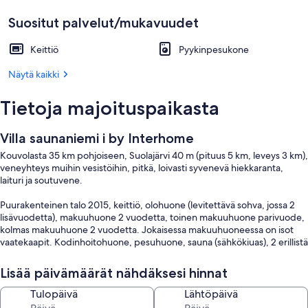
Suositut palvelut/mukavuudet
Keittiö
Pyykinpesukone
Näytä kaikki
Tietoja majoituspaikasta
Villa saunaniemi i by Interhome
Kouvolasta 35 km pohjoiseen, Suolajärvi 40 m (pituus 5 km, leveys 3 km),
veneyhteys muihin vesistöihin, pitkä, loivasti syvenevä hiekkaranta,
laituri ja soutuvene.
Puurakenteinen talo 2015, keittiö, olohuone (levitettävä sohva, jossa 2
lisävuodetta), makuuhuone 2 vuodetta, toinen makuuhuone parivuode,
kolmas makuuhuone 2 vuodetta. Jokaisessa makuuhuoneessa on isot
vaatekaapit. Kodinhoitohuone, pesuhuone, sauna (sähkökiuas), 2 erillistä
wc:tä, iso osin katettu terassi. Talossa on koneellinen jäähdytys, 100 Mb
wifi, internet-tv.
Lisää päivämäärät nähdäksesi hinnat
Hyvin varustetulla rantasaunalla (25 m²) on terassi, pukuhuone,
Tulopäivä
Lähtöpäivä
pesuhuone, sauna (puukiuas), takkatupa, jossa levitettävällä sohvalla 2