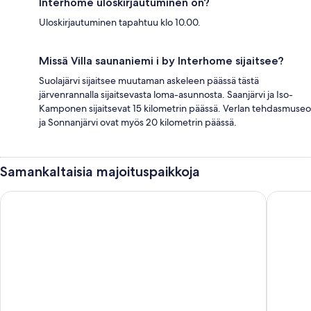
Interhome uloskirjautuminen on?
Uloskirjautuminen tapahtuu klo 10.00.
Missä Villa saunaniemi i by Interhome sijaitsee?
Suolajärvi sijaitsee muutaman askeleen päässä tästä
järvenrannalla sijaitsevasta loma-asunnosta. Saanjärvi ja Iso-
Kamponen sijaitsevat 15 kilometrin päässä. Verlan tehdasmuseo
ja Sonnanjärvi ovat myös 20 kilometrin päässä.
Samankaltaisia majoituspaikkoja
Villa Anna
Villa sau