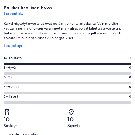
Arvostelut
Poikkeuksellisen hyvä
1 arvostelu
Kaikki näytetyt arvostelut ovat peräisin oikeilta asiakkailta. Vain meidän
kauttamme majoituksen varanneet matkailijat voivat lähettää arvostelun.
Tarkistamme arvostelut vaatimustemme mukaisesti ja julkaisemme kaikki
arvostelut, niin positiiviset kuin negatiiviset.
Avautuu
Lisätietoja
uuteen
ikkunaan
Arvosana
10–Loistava
1
10
Arvosana
8–Hyvä
0
-
8
Loistava.
Arvosana
6–OK
0
-
1
6
Hyvä.
Arvosana
4–Huono
0
kautta
-
0
4
1
OK.
Arvosana
2–Hirveä
0
kautta
-
arvostelua
0
2
1
Huono.
kautta
-
arvostelua
0
1
Hirveä.
kautta
10
10
arvostelua
0
1
Siisteys
Sijainti
kautta
Arvostelut
arvostelua
1
Tarkistettu arvostelu