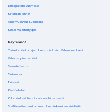
Lomapaketit Suomessa
Kotimaan lennot
Autonvuokraus Suomessa
Kaikki majoitustyypit
Käytännöt
Yleiset ehdot ja rajoitukset (pois lukien Vrbo-varaukset)
Vrbon sopimusehdot
Saavutettavuus
Tietosuoja
Evästeet
Käyttöehdot
Oikeudelliset tiedot / ota meihin yhteyttä
Sisältövaatimukset ja ilmoituksen tekeminen sisällöstä