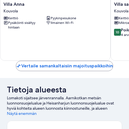
Villa
Villa
Villa Anna
Villa s
Anna
saunani
Kouvola
Kouvola
Kouvola
ii
Keittiö
Pyykinpesukone
Keittiö
by
Pysäköinti sisältyy
Ilmainen Wi-Fi
Mikroa
Interho
hintaan
Kouvola
10.0
Poik
10
kautta
4 arv
10,
Poikkeuk
hyvä,
4
arvostel
Vertaile samankaltaisiin majoituspaikkoihin
Tietoja alueesta
Lomakoti sijaitsee järvenrannalla. Aarnikotkan metsän
luonnonsuojelualue ja Heisanharjun luonnonsuojelualue ovat
hyviä kohteita alueen luonnosta kiinnostuneille, ja alueen
mielenkiintoisiin kohteisiin kuuluvat Flowpark ja Tervarumpu.
Näytä enemmän
Vieraile matkaoppaassamme kohteeseen Kouvola
Kouvola: näytä lisää loma-asuntoja