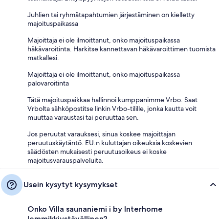
Juhlien tai ryhmätapahtumien järjestäminen on kielletty
majoituspaikassa
Majoittaja ei ole ilmoittanut, onko majoituspaikassa
häkävaroitinta. Harkitse kannettavan häkävaroittimen tuomista
matkallesi.
Majoittaja ei ole ilmoittanut, onko majoituspaikassa
palovaroitinta
Tätä majoituspaikkaa hallinnoi kumppanimme Vrbo. Saat
Vrbolta sähköpostitse linkin Vrbo-tilille, jonka kautta voit
muuttaa varaustasi tai peruuttaa sen.
Jos peruutat varauksesi, sinua koskee majoittajan
peruutuskäytäntö. EU:n kuluttajan oikeuksia koskevien
säädösten mukaisesti peruutusoikeus ei koske
majoitusvarauspalveluita.
Usein kysytyt kysymykset
Onko Villa saunaniemi i by Interhome
lemmikkiystävällinen?