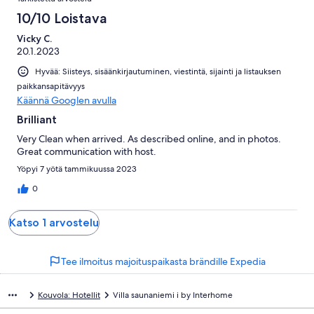
arvostelua
10/10 Loistava
Vicky C.
20.1.2023
Hyvää: Siisteys, sisäänkirjautuminen, viestintä, sijainti ja listauksen
paikkansapitävyys
Käännä Googlen avulla
Brilliant
Very Clean when arrived. As described online, and in photos.
Great communication with host.
Yöpyi 7 yötä tammikuussa 2023
0
Katso 1 arvostelu
Tee ilmoitus majoituspaikasta brändille Expedia
Kouvola: Hotellit
Villa saunaniemi i by Interhome