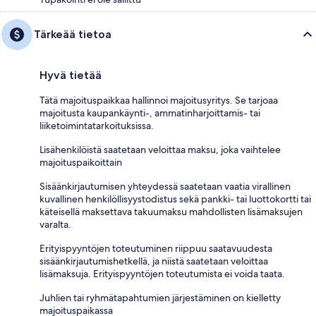
Tärkeää tietoa
Hyvä tietää
Tätä majoituspaikkaa hallinnoi majoitusyritys. Se tarjoaa
majoitusta kaupankäynti-, ammatinharjoittamis- tai
liiketoimintatarkoituksissa.
Lisähenkilöistä saatetaan veloittaa maksu, joka vaihtelee
majoituspaikoittain
Sisäänkirjautumisen yhteydessä saatetaan vaatia virallinen
kuvallinen henkilöllisyystodistus sekä pankki- tai luottokortti tai
käteisellä maksettava takuumaksu mahdollisten lisämaksujen
varalta.
Erityispyyntöjen toteutuminen riippuu saatavuudesta
sisäänkirjautumishetkellä, ja niistä saatetaan veloittaa
lisämaksuja. Erityispyyntöjen toteutumista ei voida taata.
Juhlien tai ryhmätapahtumien järjestäminen on kielletty
majoituspaikassa