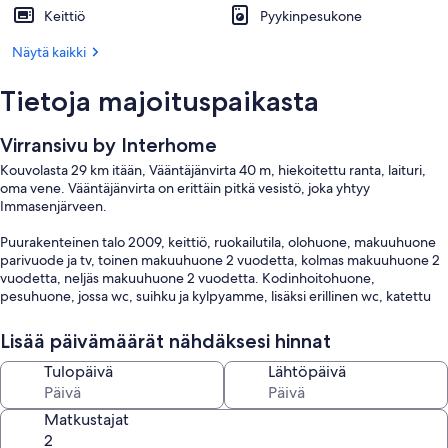
Keittiö
Pyykinpesukone
Näytä kaikki
Tietoja majoituspaikasta
Virransivu by Interhome
Kouvolasta 29 km itään, Vääntäjänvirta 40 m, hiekoitettu ranta, laituri,
oma vene. Vääntäjänvirta on erittäin pitkä vesistö, joka yhtyy
Immasenjärveen.
Puurakenteinen talo 2009, keittiö, ruokailutila, olohuone, makuuhuone
parivuode ja tv, toinen makuuhuone 2 vuodetta, kolmas makuuhuone 2
vuodetta, neljäs makuuhuone 2 vuodetta. Kodinhoitohuone,
pesuhuone, jossa wc, suihku ja kylpyamme, lisäksi erillinen wc, katettu
terassi.
Lisää päivämäärät nähdäksesi hinnat
Talossa on koneellinen ilmanvaihto, ilmalämpöpumppu ja internet.
Tulopäivä
Lähtöpäivä
Päärakennuksessa ei ole saunaa, mutta käytössä on erillinen hyvin
varustettu rantasauna (25 m²), jossa on pesuhuone, iso takkatupa,
Matkustajat
minikeittiö ja kaksi vaihtoehtoista vuodepaikkaa (80 cm parvisänky ja
vuodesohva).