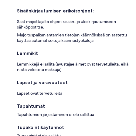
Sisäänkirjautumisen erikoisohjeet:
Saat majoittajalta ohjeet sisään- ja uloskirjautumiseen
sähköpostitse.
Majoituspaikan antamien tietojen käännöksissä on saatettu
käyttää automatisoituja käännöstyökaluja
Lemmikit
Lemmikkejä ei sallita (avustajaeläimet ovat tervetulleita, eikä
niistä veloiteta maksuja)
Lapset ja varavuoteet
Lapset ovat tervetulleita
Tapahtumat
Tapahtumien järjestäminen ei ole sallittua
Tupakointikäytännöt
Tupakointi ei ole sallittu