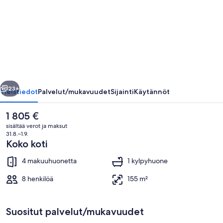
by
Interhome
valokuvagalleria
llinen
Seuraava
23+
Yleistiedot
Palvelut/mukavuudet
Sijainti
Käytännöt
Nykyinen
1 805 €
hinta
sisältää verot ja maksut
on
31.8.–1.9.
1 805 €
Koko koti
4 makuuhuonetta
1 kylpyhuone
8 henkilöä
155 m²
Ulkoalueet
Suositut palvelut/mukavuudet