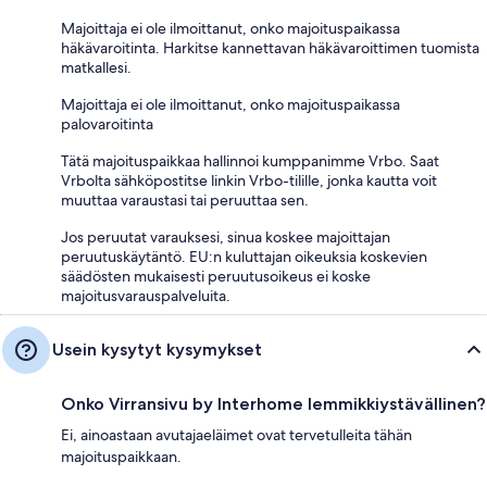
Majoittaja ei ole ilmoittanut, onko majoituspaikassa
häkävaroitinta. Harkitse kannettavan häkävaroittimen tuomista
matkallesi.
Majoittaja ei ole ilmoittanut, onko majoituspaikassa
palovaroitinta
Tätä majoituspaikkaa hallinnoi kumppanimme Vrbo. Saat
Vrbolta sähköpostitse linkin Vrbo-tilille, jonka kautta voit
muuttaa varaustasi tai peruuttaa sen.
Jos peruutat varauksesi, sinua koskee majoittajan
peruutuskäytäntö. EU:n kuluttajan oikeuksia koskevien
säädösten mukaisesti peruutusoikeus ei koske
majoitusvarauspalveluita.
Usein kysytyt kysymykset
Onko Virransivu by Interhome lemmikkiystävällinen?
Ei, ainoastaan avutajaeläimet ovat tervetulleita tähän
majoituspaikkaan.