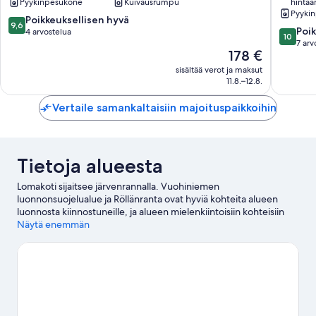
Pyykinpesukone
Kuivausrumpu
hintaa
Pyyki
9.6
Poikkeuksellisen hyvä
9,6
10.0
Poik
kautta
4 arvostelua
10
kautta
7 arv
10,
Hinta
178 €
10,
Poikkeuksellisen
on
Poikkeuk
hyvä,
sisältää verot ja maksut
178 €
hyvä,
11.8.–12.8.
4
7
arvostelua
arvostel
Vertaile samankaltaisiin majoituspaikkoihin
Tietoja alueesta
Lomakoti sijaitsee järvenrannalla. Vuohiniemen
luonnonsuojelualue ja Röllänranta ovat hyviä kohteita alueen
luonnosta kiinnostuneille, ja alueen mielenkiintoisiin kohteisiin
kuuluvat Väärinpäintalo ja Tykkimäen huvipuisto.
Näytä enemmän
Vieraile
matkaoppaassamme kohteeseen Kouvola
Kouvola: näytä lisää loma-asuntoja