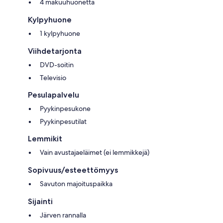
4 makuuhuonetta
Kylpyhuone
1 kylpyhuone
Viihdetarjonta
DVD-soitin
Televisio
Pesulapalvelu
Pyykinpesukone
Pyykinpesutilat
Lemmikit
Vain avustajaeläimet (ei lemmikkejä)
Sopivuus/esteettömyys
Savuton majoituspaikka
Sijainti
Järven rannalla