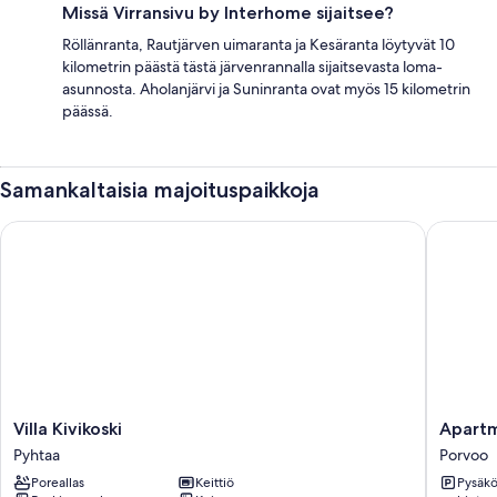
Missä Virransivu by Interhome sijaitsee?
Röllänranta, Rautjärven uimaranta ja Kesäranta löytyvät 10
kilometrin päästä tästä järvenrannalla sijaitsevasta loma-
asunnosta. Aholanjärvi ja Suninranta ovat myös 15 kilometrin
päässä.
Samankaltaisia majoituspaikkoja
Villa Kivikoski
Apartmen
Villa
Apartme
Villa Kivikoski
Apartm
Kivikoski
in
Pyhtaa
Porvoo
Pyhtaa
Porvoo
Poreallas
Keittiö
Pysäköi
Porvoo