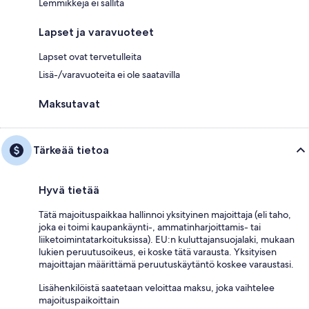
Lemmikkejä ei sallita
Lapset ja varavuoteet
Lapset ovat tervetulleita
Lisä-/varavuoteita ei ole saatavilla
Maksutavat
Tärkeää tietoa
Hyvä tietää
Tätä majoituspaikkaa hallinnoi yksityinen majoittaja (eli taho,
joka ei toimi kaupankäynti-, ammatinharjoittamis- tai
liiketoimintatarkoituksissa). EU:n kuluttajansuojalaki, mukaan
lukien peruutusoikeus, ei koske tätä varausta. Yksityisen
majoittajan määrittämä peruutuskäytäntö koskee varaustasi.
Lisähenkilöistä saatetaan veloittaa maksu, joka vaihtelee
majoituspaikoittain