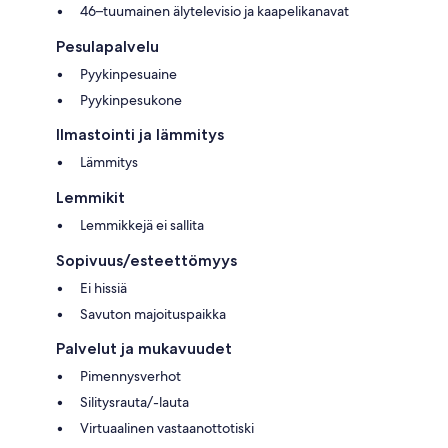
46–tuumainen älytelevisio ja kaapelikanavat
Pesulapalvelu
Pyykinpesuaine
Pyykinpesukone
Ilmastointi ja lämmitys
Lämmitys
Lemmikit
Lemmikkejä ei sallita
Sopivuus/esteettömyys
Ei hissiä
Savuton majoituspaikka
Palvelut ja mukavuudet
Pimennysverhot
Silitysrauta/-lauta
Virtuaalinen vastaanottotiski