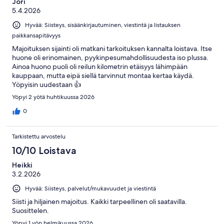
Jori
5.4.2026
Hyvää: Siisteys, sisäänkirjautuminen, viestintä ja listauksen
paikkansapitävyys
Majoituksen sijainti oli matkani tarkoituksen kannalta loistava. Itse
huone oli erinomainen, pyykinpesumahdollisuudesta iso plussa.
Ainoa huono puoli oli reilun kilometrin etäisyys lähimpään
kauppaan, mutta eipä siellä tarvinnut montaa kertaa käydä.
Yöpyisin uudestaan 👍
Yöpyi 2 yötä huhtikuussa 2026
0
Tarkistettu arvostelu
10/10 Loistava
Heikki
3.2.2026
Hyvää: Siisteys, palvelut/mukavuudet ja viestintä
Siisti ja hiljainen majoitus. Kaikki tarpeellinen oli saatavilla.
Suosittelen.
Yöpyi 1 yön helmikuussa 2026