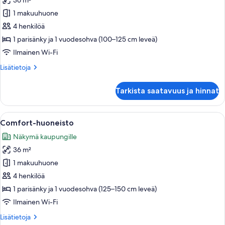
36 m²
Superior-
studio,
1 makuuhuone
kaupunkinäköala
4 henkilöä
kuvat
1 parisänky ja 1 vuodesohva (100–125 cm leveä)
Ilmainen Wi-Fi
Lisätietoja
Lisätietoja
huoneesta
Superior-
Tarkista saatavuus ja hinnat
studio,
kaupunkinäköala
Avaa
Moderni olohuone, jossa on harmaa soh
15
Comfort-huoneisto
kaikki
Näkymä kaupungille
huonetyypin
36 m²
Comfort-
huoneisto
1 makuuhuone
kuvat
4 henkilöä
1 parisänky ja 1 vuodesohva (125–150 cm leveä)
Ilmainen Wi-Fi
Lisätietoja
Lisätietoja