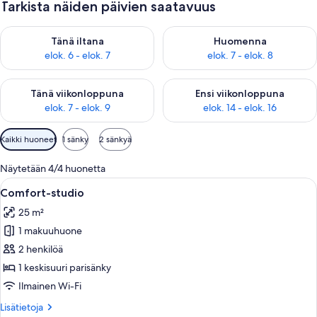
Tarkista näiden päivien saatavuus
Tarkista tämän illan saatavuus elok. 6 - elok. 7
Tarkista huomisen saatavuus el
Tänä iltana
Huomenna
elok. 6 - elok. 7
elok. 7 - elok. 8
Tarkista tämän viikonlopun saatavuus elok. 7 - elok. 9
Tarkista ensi viikonlopun saatav
Tänä viikonloppuna
Ensi viikonloppuna
elok. 7 - elok. 9
elok. 14 - elok. 16
Huoneille
Kaikki huoneet
1 sänky
2 sänkyä
saatavilla
olevia
Näytetään 4/4 huonetta
suodattimia
Avaa
Moderni makuuhuone, jossa on sänky, t
10
Comfort-studio
kaikki
25 m²
huonetyypin
1 makuuhuone
Comfort-
studio
2 henkilöä
kuvat
1 keskisuuri parisänky
Ilmainen Wi-Fi
Lisätietoja
Lisätietoja