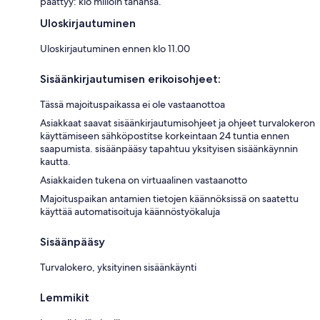
päättyy: klo milloin tahansa.
Uloskirjautuminen
Uloskirjautuminen ennen klo 11.00
Sisäänkirjautumisen erikoisohjeet:
Tässä majoituspaikassa ei ole vastaanottoa
Asiakkaat saavat sisäänkirjautumisohjeet ja ohjeet turvalokeron
käyttämiseen sähköpostitse korkeintaan 24 tuntia ennen
saapumista. sisäänpääsy tapahtuu yksityisen sisäänkäynnin
kautta.
Asiakkaiden tukena on virtuaalinen vastaanotto
Majoituspaikan antamien tietojen käännöksissä on saatettu
käyttää automatisoituja käännöstyökaluja
Sisäänpääsy
Turvalokero, yksityinen sisäänkäynti
Lemmikit