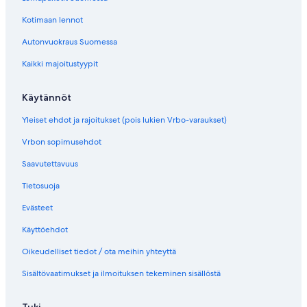
v
v
a
a
Kotimaan lennot
a
a
v
v
Autonvuokraus Suomessa
a
a
l
l
Kaikki majoitustyypit
i
i
n
n
Käytännöt
k
k
k
k
Yleiset ehdot ja rajoitukset (pois lukien Vrbo-varaukset)
i
i
Vrbon sopimusehdot
Saavutettavuus
Tietosuoja
Evästeet
Käyttöehdot
Oikeudelliset tiedot / ota meihin yhteyttä
Sisältövaatimukset ja ilmoituksen tekeminen sisällöstä