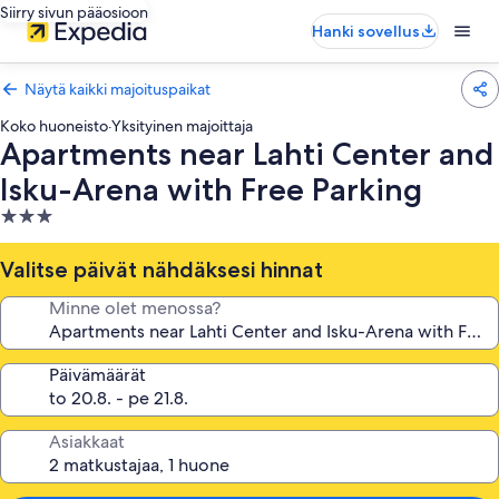
Siirry sivun pääosioon
Hanki sovellus
Näytä kaikki majoituspaikat
Koko huoneisto
·
Yksityinen majoittaja
Apartments near Lahti Center and
Isku-Arena with Free Parking
3.0
tähden
majoituspaikka
Valitse päivät nähdäksesi hinnat
Minne olet menossa?
Päivämäärät
Asiakkaat