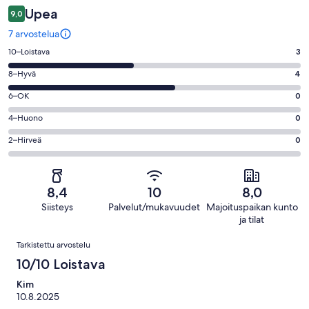
Upea
9,0
7 arvostelua
Arvosana
10–Loistava
3
10
Arvosana
8–Hyvä
4
-
8
Loistava.
Arvosana
6–OK
0
-
3
6
Hyvä.
Arvosana
4–Huono
0
kautta
-
4
4
7
OK.
Arvosana
2–Hirveä
0
kautta
-
arvostelua
0
2
7
Huono.
kautta
-
arvostelua
0
7
Hirveä.
kautta
8,4
10
8,0
arvostelua
0
7
Siisteys
Palvelut/mukavuudet
Majoituspaikan kunto
kautta
arvostelua
ja tilat
7
Arvostelut
arvostelua
Tarkistettu arvostelu
10/10 Loistava
Kim
10.8.2025