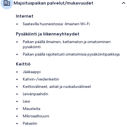
Majoituspaikan palvelut/mukavuudet
Internet
Saatavilla huoneistossa: ilmainen Wi-Fi
Pysäköinti ja liikenneyhteydet
Paikan päällä ilmainen, kattamaton ja omatoiminen
pysäköinti
Paikan päällä rajoitetusti omatoimisia pysäköintipaikkoja
Keittiö
Jääkaappi
Kahvin-/vedenkeitin
Keittovälineet, astiat ja ruokailuvälineet
Leivänpaahdin
Liesi
Mausteita
Mikroaaltouuni
Pakastin