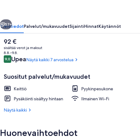
Isku-
Arena
llinen
Seuraava
with
57+
Yleistiedot
Palvelut/mukavuudet
Sijainti
Hinnat
Käytännöt
Free
Nykyinen
92 €
Parking
hinta
sisältää verot ja maksut
valokuvagalleria
on
8.8.–9.8.
92 €
Arvostelut
Upea
9,0
Näytä kaikki 7 arvostelua
9,0 kautta 10.
Suositut palvelut/mukavuudet
Keittiö
Pyykinpesukone
Comfort-huoneisto | Ruokailu omass
Pysäköinti sisältyy hintaan
Ilmainen Wi-Fi
Näytä kaikki
Huonevaihtoehdot