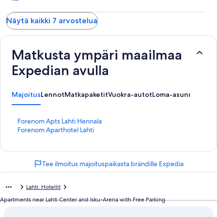
Näytä kaikki 7 arvostelua
Matkusta ympäri maailmaa
Expedian avulla
Majoitus
Lennot
Matkapaketit
Vuokra-autot
Loma-asunnot
K
Forenom Apts Lahti Hennala
o
K
Forenom Aparthotel Lahti
h
o
t
h
e
t
Tee ilmoitus majoituspaikasta brändille Expedia
e
e
n
e
F
n
Lahti: Hotellit
o
F
r
o
Apartments near Lahti Center and Isku-Arena with Free Parking
e
r
n
e