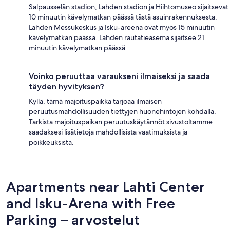
Salpausselän stadion, Lahden stadion ja Hiihtomuseo sijaitsevat
10 minuutin kävelymatkan päässä tästä asuinrakennuksesta.
Lahden Messukeskus ja Isku-areena ovat myös 15 minuutin
kävelymatkan päässä. Lahden rautatieasema sijaitsee 21
minuutin kävelymatkan päässä.
Voinko peruuttaa varaukseni ilmaiseksi ja saada
täyden hyvityksen?
Kyllä, tämä majoituspaikka tarjoaa ilmaisen
peruutusmahdollisuuden tiettyjen huonehintojen kohdalla.
Tarkista majoituspaikan peruutuskäytännöt sivustoltamme
saadaksesi lisätietoja mahdollisista vaatimuksista ja
poikkeuksista.
Arvostelut
Apartments near Lahti Center
and Isku-Arena with Free
Parking – arvostelut