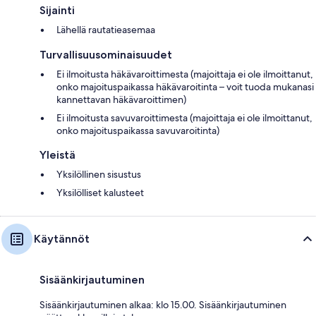
Sijainti
Lähellä rautatieasemaa
Turvallisuusominaisuudet
Ei ilmoitusta häkävaroittimesta (majoittaja ei ole ilmoittanut,
onko majoituspaikassa häkävaroitinta – voit tuoda mukanasi
kannettavan häkävaroittimen)
Ei ilmoitusta savuvaroittimesta (majoittaja ei ole ilmoittanut,
onko majoituspaikassa savuvaroitinta)
Yleistä
Yksilöllinen sisustus
Yksilölliset kalusteet
Käytännöt
Sisäänkirjautuminen
Sisäänkirjautuminen alkaa: klo 15.00. Sisäänkirjautuminen