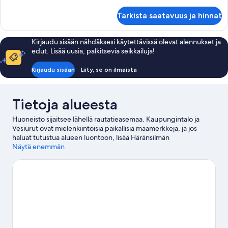
huoneesta
Comfort-
Tarkista saatavuus ja hinnat
huoneisto
Kirjaudu sisään nähdäksesi käytettävissä olevat alennukset ja
edut. Lisää uusia, palkitsevia seikkailuja!
Kirjaudu sisään
Liity, se on ilmaista
Tietoja alueesta
Huoneisto sijaitsee lähellä rautatieasemaa. Kaupungintalo ja
Vesiurut ovat mielenkiintoisia paikallisia maamerkkejä, ja jos
haluat tutustua alueen luontoon, lisää Häränsilmän
luonnonsuojelualue ja Kariniemen luonnonsuojelualue listallesi.
Näytä enemmän
Haluatko osallistua johonkin tapahtumaan tai käydä matsissa
vierailusi aikana? Tarkista kohteiden Salpausselän stadion ja Isku-
areena tapahtumakalenteri.
Vieraile matkaoppaassamme
kohteeseen Lahti
Lahti: näytä lisää huoneistoja