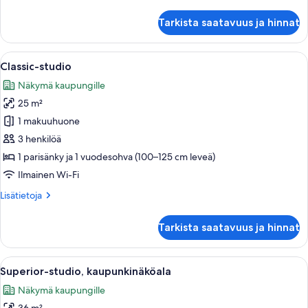
huoneesta
Comfort-
Tarkista saatavuus ja hinnat
studio
Avaa
Moderni makuuhuone, jossa on sänky, h
10
Classic-studio
kaikki
Näkymä kaupungille
huonetyypin
25 m²
Classic-
studio
1 makuuhuone
kuvat
3 henkilöä
1 parisänky ja 1 vuodesohva (100–125 cm leveä)
Ilmainen Wi-Fi
Lisätietoja
Lisätietoja
huoneesta
Classic-
Tarkista saatavuus ja hinnat
studio
Avaa
Moderni olohuone, jossa on vihreä sohv
13
Superior-studio, kaupunkinäköala
kaikki
Näkymä kaupungille
huonetyypin