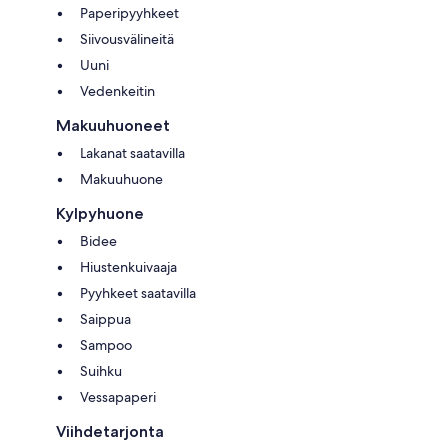
Paperipyyhkeet
Siivousvälineitä
Uuni
Vedenkeitin
Makuuhuoneet
Lakanat saatavilla
Makuuhuone
Kylpyhuone
Bidee
Hiustenkuivaaja
Pyyhkeet saatavilla
Saippua
Sampoo
Suihku
Vessapaperi
Viihdetarjonta