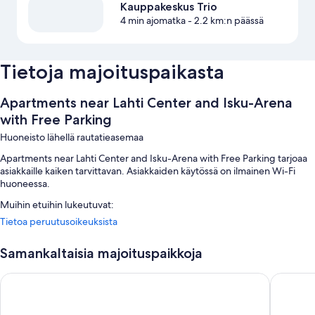
Kauppakeskus Trio
4 min ajomatka
- 2.2 km:n päässä
Tietoja majoituspaikasta
Apartments near Lahti Center and Isku-Arena
with Free Parking
Huoneisto lähellä rautatieasemaa
Apartments near Lahti Center and Isku-Arena with Free Parking tarjoaa
asiakkaille kaiken tarvittavan. Asiakkaiden käytössä on ilmainen Wi-Fi
huoneessa.
Muihin etuihin lukeutuvat:
Tietoa peruutusoikeuksista
Ilmainen omatoiminen pysäköinti
Savuttomat tilat
Samankaltaisia majoituspaikkoja
Huoneiden varustelu
Forenom Aparthotel Lahti
GreenSta
Kaikki huoneet on yksilöllisesti kalustetun, ja niissä tarjotaan sellaisia
palveluita/mukavuuksia kuten ilmainen Wi-Fi.