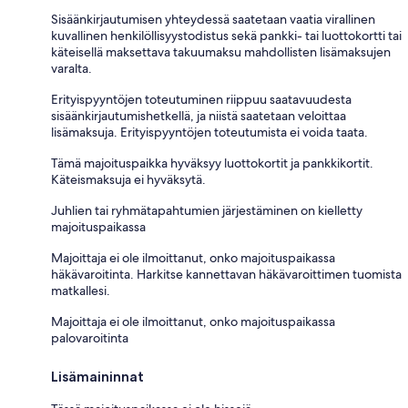
Sisäänkirjautumisen yhteydessä saatetaan vaatia virallinen
kuvallinen henkilöllisyystodistus sekä pankki- tai luottokortti tai
käteisellä maksettava takuumaksu mahdollisten lisämaksujen
varalta.
Erityispyyntöjen toteutuminen riippuu saatavuudesta
sisäänkirjautumishetkellä, ja niistä saatetaan veloittaa
lisämaksuja. Erityispyyntöjen toteutumista ei voida taata.
Tämä majoituspaikka hyväksyy luottokortit ja pankkikortit.
Käteismaksuja ei hyväksytä.
Juhlien tai ryhmätapahtumien järjestäminen on kielletty
majoituspaikassa
Majoittaja ei ole ilmoittanut, onko majoituspaikassa
häkävaroitinta. Harkitse kannettavan häkävaroittimen tuomista
matkallesi.
Majoittaja ei ole ilmoittanut, onko majoituspaikassa
palovaroitinta
Lisämaininnat