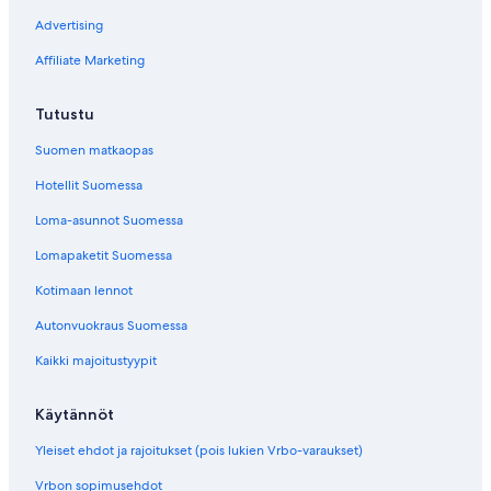
l
i
Advertising
L
H
a
e
Affiliate Marketing
h
n
t
n
i
a
Tutustu
s
l
i
a
Suomen matkaopas
v
s
Hotellit Suomessa
u
i
n
v
Loma-asunnot Suomessa
a
u
v
n
Lomapaketit Suomessa
a
a
a
v
Kotimaan lennot
v
a
Autonvuokraus Suomessa
a
a
l
v
Kaikki majoitustyypit
i
a
n
l
k
i
Käytännöt
k
n
i
k
Yleiset ehdot ja rajoitukset (pois lukien Vrbo-varaukset)
k
i
Vrbon sopimusehdot