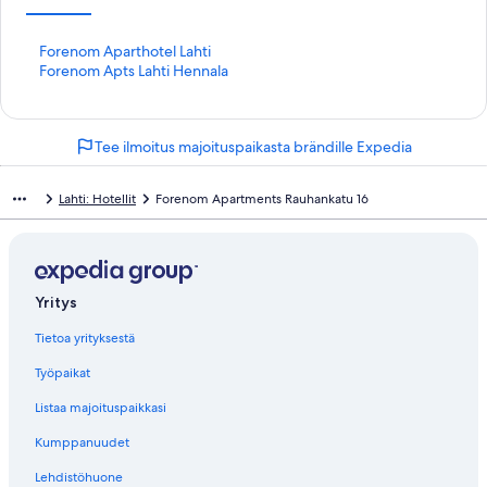
K
Forenom Aparthotel Lahti
o
K
Forenom Apts Lahti Hennala
h
o
t
h
e
t
Tee ilmoitus majoituspaikasta brändille Expedia
e
e
n
e
F
n
Lahti: Hotellit
Forenom Apartments Rauhankatu 16
o
F
r
o
e
r
n
e
o
n
Yritys
m
o
A
m
Tietoa yrityksestä
p
A
a
p
Työpaikat
r
t
t
s
Listaa majoituspaikkasi
h
L
o
a
Kumppanuudet
t
h
Lehdistöhuone
e
t