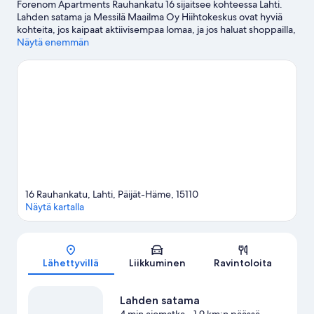
Forenom Apartments Rauhankatu 16 sijaitsee kohteessa Lahti.
Lahden satama ja Messilä Maailma Oy Hiihtokeskus ovat hyviä
kohteita, jos kaipaat aktiivisempaa lomaa, ja jos haluat shoppailla,
Lahden tori ja Kauppakeskus Trio sopivat siihen täydellisesti.
Näytä enemmän
Haluatko osallistua johonkin tapahtumaan tai käydä matsissa
vierailusi aikana? Tarkista kohteiden Kisapuisto ja Isku-areena
tapahtumakalenteri.
Vieraile matkaoppaassamme kohteeseen
Lahti
Lahti: näytä lisää huoneistoja
16 Rauhankatu, Lahti, Päijät-Häme, 15110
Näytä kartalla
Kartta
Lähettyvillä
Liikkuminen
Ravintoloita
Lahden satama