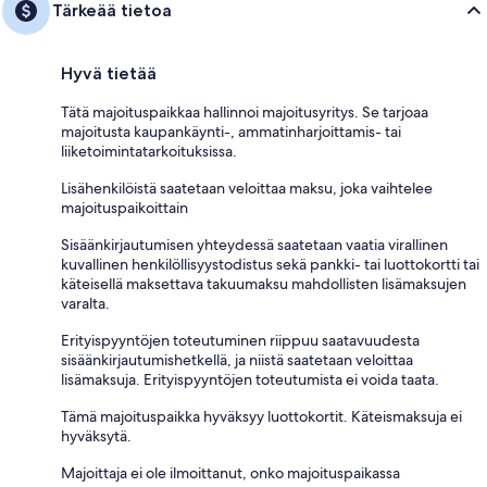
Tärkeää tietoa
Hyvä tietää
Tätä majoituspaikkaa hallinnoi majoitusyritys. Se tarjoaa
majoitusta kaupankäynti-, ammatinharjoittamis- tai
liiketoimintatarkoituksissa.
Lisähenkilöistä saatetaan veloittaa maksu, joka vaihtelee
majoituspaikoittain
Sisäänkirjautumisen yhteydessä saatetaan vaatia virallinen
kuvallinen henkilöllisyystodistus sekä pankki- tai luottokortti tai
käteisellä maksettava takuumaksu mahdollisten lisämaksujen
varalta.
Erityispyyntöjen toteutuminen riippuu saatavuudesta
sisäänkirjautumishetkellä, ja niistä saatetaan veloittaa
lisämaksuja. Erityispyyntöjen toteutumista ei voida taata.
Tämä majoituspaikka hyväksyy luottokortit. Käteismaksuja ei
hyväksytä.
Majoittaja ei ole ilmoittanut, onko majoituspaikassa