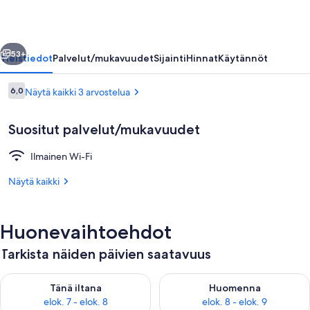
llinen
Seuraava
53+
Yleistiedot
Palvelut/mukavuudet
Sijainti
Hinnat
Käytännöt
Arvostelut
6,0
Näytä kaikki 3 arvostelua
6,0 kautta 10.
Suositut palvelut/mukavuudet
Ilmainen Wi-Fi
Näytä kaikki
Sauna
Huonevaihtoehdot
Tarkista näiden päivien saatavuus
Tarkista tämän illan saatavuus elok. 7 - elok. 8
Tarkista huomisen saatavuus el
Tänä iltana
Huomenna
elok. 7 - elok. 8
elok. 8 - elok. 9