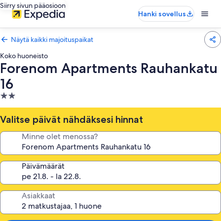
Siirry sivun pääosioon
Hanki sovellus
Näytä kaikki majoituspaikat
Koko huoneisto
Forenom Apartments Rauhankatu
16
2.0
tähden
majoituspaikka
Valitse päivät nähdäksesi hinnat
Minne olet menossa?
Päivämäärät
Asiakkaat