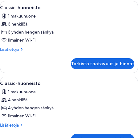
Avaa
Kompakti huone, jossa on pieni keittiö
8
Classic-huoneisto
kaikki
1 makuuhuone
huonetyypin
3 henkilöä
Classic-
huoneisto
3 yhden hengen sänkyä
kuvat
Ilmainen Wi-Fi
Lisätietoja
Lisätietoja
huoneesta
Classic-
Tarkista saatavuus ja hinnat
huoneisto
Avaa
Huoneessa on kaksi sänkyä, ikkuna, jos
5
Classic-huoneisto
kaikki
1 makuuhuone
huonetyypin
4 henkilöä
Classic-
huoneisto
4 yhden hengen sänkyä
kuvat
Ilmainen Wi-Fi
Lisätietoja
Lisätietoja
huoneesta
Classic-