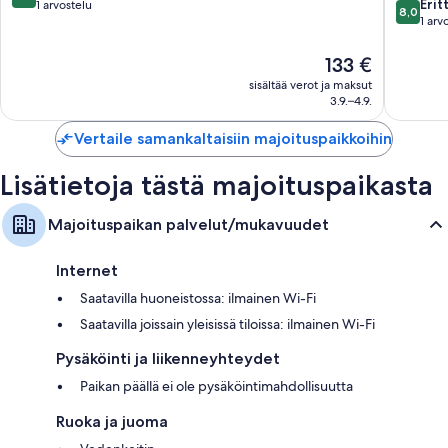
8.0
Central
Erit
kautta
1 arvostelu
8,0
kautta
Lahti
1 arv
10,
10,
Lahti
Poikkeuksellisen
Erittäin
hyvä,
Hinta
133 €
hyvä,
1
on
sisältää verot ja maksut
1
arvostelu
133 €
3.9.–4.9.
arvostel
Vertaile samankaltaisiin majoituspaikkoihin
Lisätietoja tästä majoituspaikasta
Majoituspaikan palvelut/mukavuudet
Internet
Saatavilla huoneistossa: ilmainen Wi-Fi
Saatavilla joissain yleisissä tiloissa: ilmainen Wi-Fi
Pysäköinti ja liikenneyhteydet
Paikan päällä ei ole pysäköintimahdollisuutta
Ruoka ja juoma