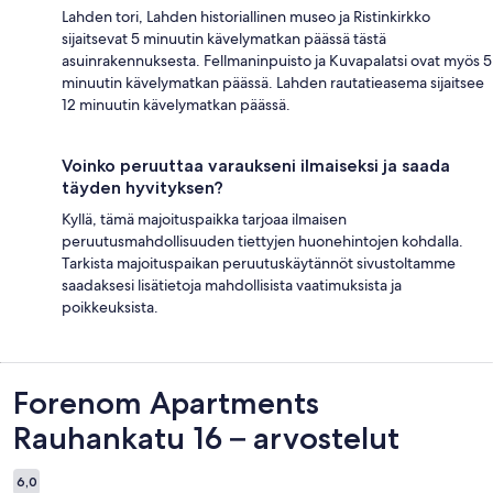
Lahden tori, Lahden historiallinen museo ja Ristinkirkko
sijaitsevat 5 minuutin kävelymatkan päässä tästä
asuinrakennuksesta. Fellmaninpuisto ja Kuvapalatsi ovat myös 5
minuutin kävelymatkan päässä. Lahden rautatieasema sijaitsee
12 minuutin kävelymatkan päässä.
Voinko peruuttaa varaukseni ilmaiseksi ja saada
täyden hyvityksen?
Kyllä, tämä majoituspaikka tarjoaa ilmaisen
peruutusmahdollisuuden tiettyjen huonehintojen kohdalla.
Tarkista majoituspaikan peruutuskäytännöt sivustoltamme
saadaksesi lisätietoja mahdollisista vaatimuksista ja
poikkeuksista.
Arvostelut
Forenom Apartments
Rauhankatu 16 – arvostelut
6,0