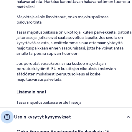
häkävaroitinta. Harkitse kannettavan häkävaroittimen tuomista
matkallesi.
Majoittaja ei ole ilmoittanut, onko majoituspaikassa
palovaroitinta
Tässä majoituspaikassa on ulkotiloja, kuten parvekkeita, patioita
ja terasseja, jotka eivät saata soveltua lapsille. Jos sinulla on
kysyttävää asiasta, suosittelemme sinua ottamaan yhteyttä
majoituspaikkaan ennen saapumistasi, jotta he voivat antaa
sinulle tarpeisiisi sopivan huoneen
Jos peruutat varauksesi, sinua koskee majoittajan
peruutuskäytäntö. EU:n kuluttajan oikeuksia koskevien
säädösten mukaisesti peruutusoikeus ei koske
majoitusvarauspalveluita.
Lisämaininnat
Tässä majoituspaikassa ei ole hissejä
Usein kysytyt kysymykset
Onko Forenom Apartments Rauhankatu 16