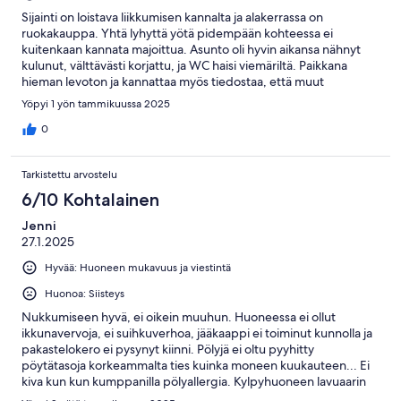
Sijainti on loistava liikkumisen kannalta ja alakerrassa on
ruokakauppa. Yhtä lyhyttä yötä pidempään kohteessa ei
kuitenkaan kannata majoittua. Asunto oli hyvin aikansa nähnyt
kulunut, välttävästi korjattu, ja WC haisi viemäriltä. Paikkana
hieman levoton ja kannattaa myös tiedostaa, että muut
majoittujat eivät ole välttämättä miellyttävimmästä päästä.
Yöpyi 1 yön tammikuussa 2025
0
Tarkistettu arvostelu
6/10 Kohtalainen
Jenni
27.1.2025
Hyvää: Huoneen mukavuus ja viestintä
Huonoa: Siisteys
Nukkumiseen hyvä, ei oikein muuhun. Huoneessa ei ollut
ikkunavervoja, ei suihkuverhoa, jääkaappi ei toiminut kunnolla ja
pakastelokero ei pysynyt kiinni. Pölyjä ei oltu pyyhitty
pöytätasoja korkeammalta ties kuinka moneen kuukauteen... Ei
kiva kun kun kumppanilla pölyallergia. Kylpyhuoneen lavuaarin
hana oli erittäin tiukka, sai kääntää auki niin kovaa että sai pelätä