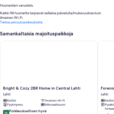
Huoneiden varustelu
Kaikki 94 huonetta tarjoavat sellaisia palveluita/mukavuuksia kuin
ilmainen Wi-Fi.
Tietoa peruutusoikeuksista
Muihin huoneiden mukavuuksiin lukeutuvat:
Vedenkeittimet ja lämmitys
Samankaltaisia majoituspaikkoja
Bright & Cozy 2BR Home in Central Lahti
Forenom 
Bright
Foreno
Bright & Cozy 2BR Home in Central Lahti
Foreno
&
Apts
Lahti
Lahti
Cozy
Lahti
Keittiö
Ilmainen Wi-Fi
Keittiö
2BR
Hennala
Pyykinpesu
Mikroaaltouuni
Pysäköi
Home
Lahti
hintaa
in
10.0
Poikkeuksellisen hyvä
10