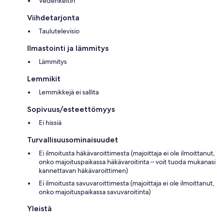
Vedenkeitin
Viihdetarjonta
Taulutelevisio
Ilmastointi ja lämmitys
Lämmitys
Lemmikit
Lemmikkejä ei sallita
Sopivuus/esteettömyys
Ei hissiä
Turvallisuusominaisuudet
Ei ilmoitusta häkävaroittimesta (majoittaja ei ole ilmoittanut,
onko majoituspaikassa häkävaroitinta – voit tuoda mukanasi
kannettavan häkävaroittimen)
Ei ilmoitusta savuvaroittimesta (majoittaja ei ole ilmoittanut,
onko majoituspaikassa savuvaroitinta)
Yleistä