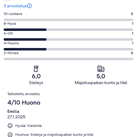
3 arvostelua
Arvosana
10–Loistava
0
10
Arvosana
8–Hyvä
1
-
8
Loistava.
Arvosana
6–OK
1
-
0
6
Hyvä.
Arvosana
4–Huono
1
kautta
-
1
4
3
OK.
Arvosana
2–Hirveä
0
kautta
-
arvostelua
1
2
3
Huono.
kautta
-
arvostelua
1
3
Hirveä.
kautta
6,0
5,0
arvostelua
0
3
Siisteys
Majoituspaikan kunto ja tilat
kautta
arvostelua
Arvostelut
3
Tarkistettu arvostelu
arvostelua
4/10 Huono
Emilia
27.1.2025
Hyvää: Viestintä
Huonoa: Siisteys ja majoituspaikan kunto ja tilat