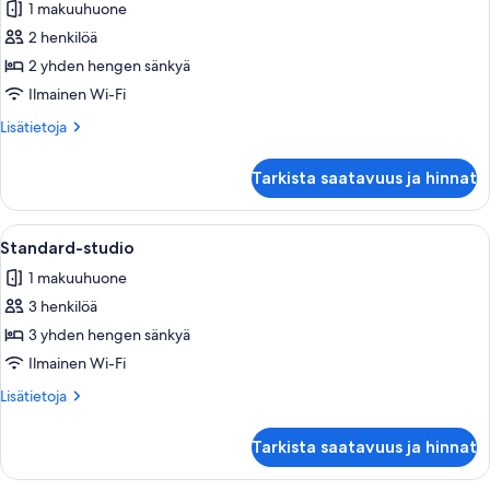
1 makuuhuone
huonetyypin
2 henkilöä
Standard-
studio
2 yhden hengen sänkyä
kuvat
Ilmainen Wi-Fi
Lisätietoja
Lisätietoja
huoneesta
Standard-
Tarkista saatavuus ja hinnat
studio
Avaa
Kompakti oleskelutila, jossa on ruokai
5
Standard-studio
kaikki
1 makuuhuone
huonetyypin
3 henkilöä
Standard-
studio
3 yhden hengen sänkyä
kuvat
Ilmainen Wi-Fi
Lisätietoja
Lisätietoja
huoneesta
Standard-
Tarkista saatavuus ja hinnat
studio