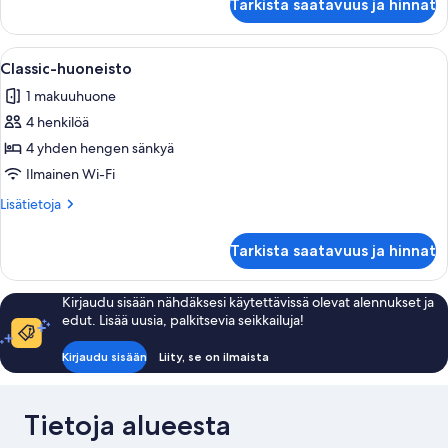
Tarkista saatavuus ja hinnat
huoneisto
Avaa
Kompakti oleskelutila, jossa on pieni ke
11
Classic-huoneisto
kaikki
1 makuuhuone
huonetyypin
4 henkilöä
Classic-
huoneisto
4 yhden hengen sänkyä
kuvat
Ilmainen Wi-Fi
Lisätietoja
Lisätietoja
huoneesta
Classic-
Tarkista saatavuus ja hinnat
huoneisto
Kirjaudu sisään nähdäksesi käytettävissä olevat alennukset ja
edut. Lisää uusia, palkitsevia seikkailuja!
Kirjaudu sisään
Liity, se on ilmaista
Tietoja alueesta