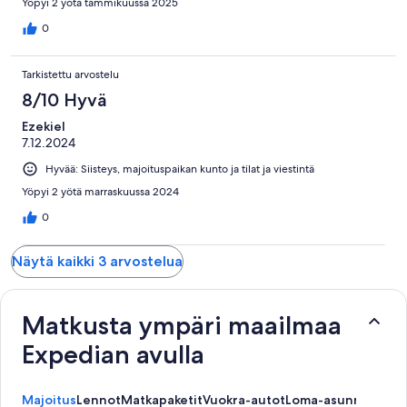
Yöpyi 2 yötä tammikuussa 2025
rikkovansa sen.
0
Tarkistettu arvostelu
8/10 Hyvä
Ezekiel
7.12.2024
Hyvää: Siisteys, majoituspaikan kunto ja tilat ja viestintä
Yöpyi 2 yötä marraskuussa 2024
0
Näytä kaikki 3 arvostelua
Matkusta ympäri maailmaa
Expedian avulla
Majoitus
Lennot
Matkapaketit
Vuokra-autot
Loma-asunnot