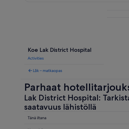
Tarkastele karttaa
Koe Lak District Hospital
Activities
Lăk – matkaopas
Parhaat hotellitarjouk
Lak District Hospital: Tarkist
saatavuus lähistöllä
Tarkista
Tänä iltana
hinnat