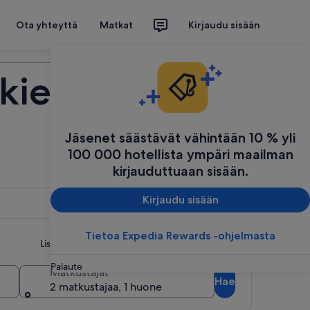
Ota yhteyttä
Matkat
Kirjaudu sisään
Suunnittele matkasi
kierrokset ja
Jäsenet säästävät vähintään 10 % yli
100 000 hotellista ympäri maailman
kirjauduttuaan sisään.
Kirjaudu sisään
Tietoa Expedia Rewards -ohjelmasta
Lisää useita päivämääriä tai kohteita
Palaute
Matkustajat
Hae
2 matkustajaa, 1 huone