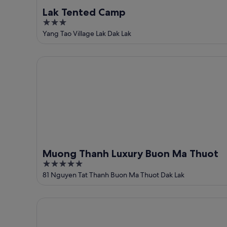
Lak Tented Camp
3
out
Yang Tao Village Lak Dak Lak
of
5
Muong Thanh Luxury Buon Ma Thuot
Muong Thanh Luxury Buon Ma Thuot
5
out
81 Nguyen Tat Thanh Buon Ma Thuot Dak Lak
of
5
Trieu Vu Hotel & Apartment