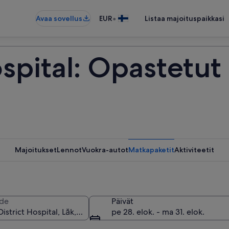
•
Avaa sovellus
EUR
Listaa majoituspaikkasi
ospital: Opastetut 
Majoitukset
Lennot
Vuokra-autot
Matkapaketit
Aktiviteetit
de
Päivät
pe 28. elok. - ma 31. elok.