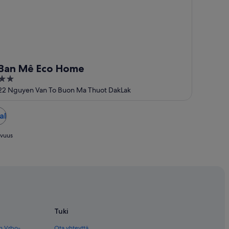
Ban Mê Eco Home
2
out
22 Nguyen Van To Buon Ma Thuot DakLak
of
5
al
avuus
Tuki
en Vrbo-
Ota yhteyttä