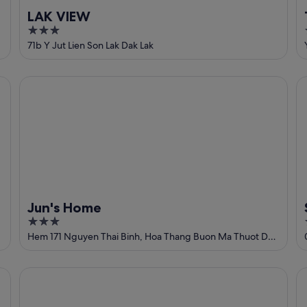
LAK VIEW
3
out
71b Y Jut Lien Son Lak Dak Lak
of
5
Jun's Home
Sa
Jun's Home
3
out
Hem 171 Nguyen Thai Binh, Hoa Thang Buon Ma Thuot Dak
Lak
of
5
Ngoc Tran Homestay
B