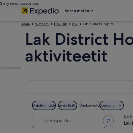
Siirry sivun pääosioon
Varaa matka
Aasia
Vietnam
Đắk Lắk
Lăk
Lak District Hospital
Lak District H
aktiviteetit
Majoitus lisätty
Lento lisätty
Vuokra-auto
Economy
Lähtöpaikka
Koh