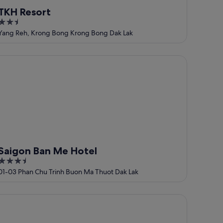
TKH Resort
2.5
out
Yang Reh, Krong Bong Krong Bong Dak Lak
of
5
igon Ban Me Hotel
Saigon Ban Me Hotel
3.5
out
01-03 Phan Chu Trinh Buon Ma Thuot Dak Lak
of
5
an Mê Eco Home