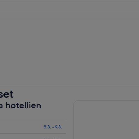
set
a hotellien
8.8. - 9.8.