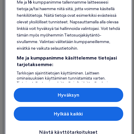
m
Me ja
16
kumppanimme tallennamme laitteeseesi
.
Evästeet
tietoja ja/tai haemme niitä siitä, jotta voimme käsitellä
I
henkilötietoja. Näitä tietoja ovat esimerkiksi evästeissä
Käyttöehdot
t
olevat yksilölliset tunnisteet. Napsauttamalla alla olevaa
w
Oikeudelliset tiedot / ota meihin yhteyttä
linkkiä voit hyväksyä tai hallinnoida valintojasi. Voit tehdä
a
s
tämän myös myöhemmin Tietosuojakäytäntö-
Sisältövaatimukset ja ilmoituksen tekeminen sisällöstä
j
sivullamme. Valintasi välitetään kumppaneillemme,
u
eivätkä ne vaikuta selaustietoihin.
s
Tuki
t
Me ja kumppanimme käsittelemme tietojasi
Ota yhteyttä
O
tarjotaksemme:
K
Varauksen muuttaminen tai peruuttaminen
.
Tarkkojen sijaintitietojen käyttäminen. Laitteen
T
ominaisuuksien käyttäminen tunnistamista varten.
Hyvityksen hakeminen ja aikarajat
h
Tietojen tallentaminen laitteelle ja/tai laitteella olevien
e
tietojen käyttö. Kohdennettu mainonta ja personoitu
Varaa lento lentoyhtiön hyvityskupongeilla
b
sisältö, mainonnan ja sisällön mittaus, yleisötutkimus ja
Hyväksyn
e
palvelujen kehittäminen.
Kansainväliset matka-asiakirjat
s
Kumppanien (toimittajien) luettelo
t
Expedia Inc. ei ole vastuussa ulkoisten sivustojen sisällöstä.
Hylkää kaikki
t
© 2026 Expedia, Inc., Expedia Groupin yritys. Kaikki oikeudet
h
pidätetään. Expedia ja Expedia-logo ovat Expedia, Inc.:n tavaramerkkejä
tai rekisteröityjä tavaramerkkejä.
i
n
Näytä käyttötarkoitukset