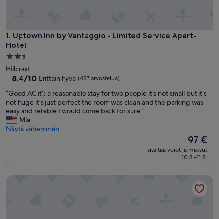
Uptown Inn by Vantaggio - Limited Service Apart-Hotel
1. Uptown Inn by Vantaggio - Limited Service Apart-
Hotel
2.5
tähden
Hillcrest
majoituspaikka
8.4
8,4/10
Erittäin hyvä
(427 arvostelua)
kautta
”
”Good AC it’s a reasonable stay for two people it’s not small but it’s
10,
G
not huge it’s just perfect the room was clean and the parking was
Erittäin
o
easy and reliable I would come back for sure”
hyvä,
o
Mia
(427
d
Näytä vähemmän
arvostelua)
A
Hinta
97 €
C
on
sisältää verot ja maksut
i
97 €
10.8.–11.8.
t
’
Queen Bed Non-Smoking
s
a
r
e
a