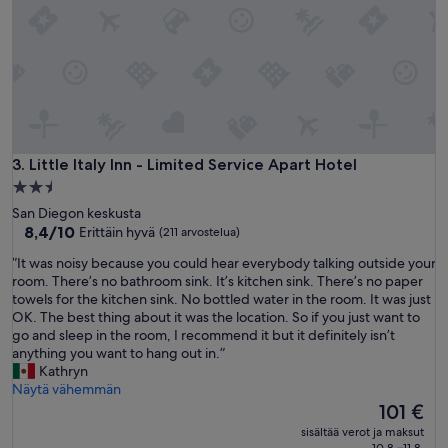
’
A
s
C
n
w
o
h
t
i
s
c
m
h
a
k
l
e
Little Italy Inn - Limited Service Apart Hotel
3. Little Italy Inn - Limited Service Apart Hotel
l
p
2.5
b
t
tähden
u
San Diegon keskusta
u
majoituspaikka
t
8.4
8,4/10
Erittäin hyvä
(211 arvostelua)
s
i
kautta
c
”
”It was noisy because you could hear everybody talking outside your
t
10,
o
I
room. There’s no bathroom sink. It’s kitchen sink. There’s no paper
’
Erittäin
o
t
towels for the kitchen sink. No bottled water in the room. It was just
s
hyvä,
l
w
OK. The best thing about it was the location. So if you just want to
n
(211
d
a
go and sleep in the room, I recommend it but it definitely isn’t
o
arvostelua)
u
s
anything you want to hang out in.”
t
r
n
Kathryn
h
i
o
Näytä vähemmän
u
n
i
Hinta
101 €
g
g
s
on
e
w
sisältää verot ja maksut
y
101 €
i