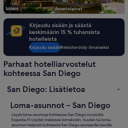
a
.
n
Mökit
Asuntolaivat
Mökit
T
d
h
r
e
e
Kirjaudu sisään ja säästä
r
l
e
keskimäärin 15 % tuhansista
i
’
a
hotelleista
s
b
n
l
Kirjaudu sisään
Rekisteröidy ilmaiseksi
o
e
b
I
a
Parhaat hotelliarvostelut
w
t
o
kohteessa San Diego
h
u
r
l
o
d
San Diego: Lisätietoa
o
c
m
o
s
m
i
Loma-asunnot – San Diego
e
n
b
k
a
Löydä loma-asuntoja kohteessa San Diego sivustolta
.
c
Expedia.fi! Löydät mieleisesi lomakodin, huvilan tai loma-
I
k
asunnon helposti kohteesta San Diego seuraavilla tavoilla: