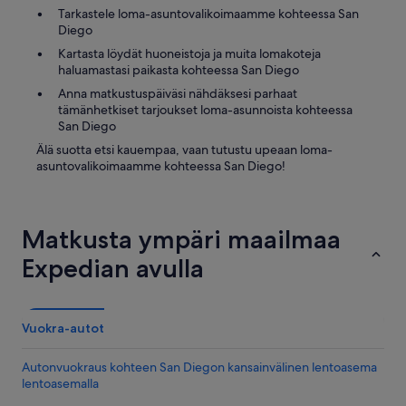
t
f
Tarkastele loma-asuntovalikoimaamme kohteessa San
’
o
Diego
s
r
k
s
Kartasta löydät huoneistoja ja muita lomakoteja
i
u
haluamastasi paikasta kohteessa San Diego
t
r
Anna matkustuspäiväsi nähdäksesi parhaat
c
e
tämänhetkiset tarjoukset loma-asunnoista kohteessa
h
”
San Diego
e
n
Älä suotta etsi kauempaa, vaan tutustu upeaan loma-
s
asuntovalikoimaamme kohteessa San Diego!
i
n
k
.
Matkusta ympäri maailmaa
T
Expedian avulla
h
e
r
e
’
Vuokra-autot
s
n
Autonvuokraus kohteen San Diegon kansainvälinen lentoasema
o
lentoasemalla
p