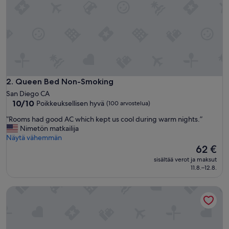
s
o
n
a
b
l
e
s
t
Queen Bed Non-Smoking
2. Queen Bed Non-Smoking
a
San Diego CA
y
10.0
10/10
Poikkeuksellisen hyvä
(100 arvostelua)
f
kautta
o
”
”Rooms had good AC which kept us cool during warm nights.”
10,
r
R
Nimetön matkailija
Poikkeuksellisen
t
o
Näytä vähemmän
hyvä,
w
o
Hinta
62 €
(100
o
m
on
arvostelua)
sisältää verot ja maksut
p
s
62 €
11.8.–12.8.
e
h
o
a
Little Italy Inn - Limited Service Apart Hotel
p
d
l
g
e
o
i
o
t
d