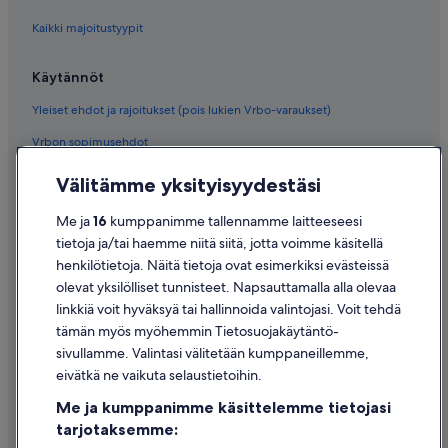
Kaikki majoitustyypit
Käytännöt
Yleiset ehdot ja rajoitukset (pois lukien Vrbo-varaukset)
Vrbon sopimusehdot
Saavutettavuus
Välitämme yksityisyydestäsi
Tietosuoja
Me ja
16
kumppanimme tallennamme laitteeseesi
Evästeet
tietoja ja/tai haemme niitä siitä, jotta voimme käsitellä
henkilötietoja. Näitä tietoja ovat esimerkiksi evästeissä
Käyttöehdot
olevat yksilölliset tunnisteet. Napsauttamalla alla olevaa
Oikeudelliset tiedot / ota meihin yhteyttä
linkkiä voit hyväksyä tai hallinnoida valintojasi. Voit tehdä
tämän myös myöhemmin Tietosuojakäytäntö-
Sisältövaatimukset ja ilmoituksen tekeminen sisällöstä
sivullamme. Valintasi välitetään kumppaneillemme,
eivätkä ne vaikuta selaustietoihin.
Tuki
Me ja kumppanimme käsittelemme tietojasi
Ota yhteyttä
tarjotaksemme:
Varauksen muuttaminen tai peruuttaminen