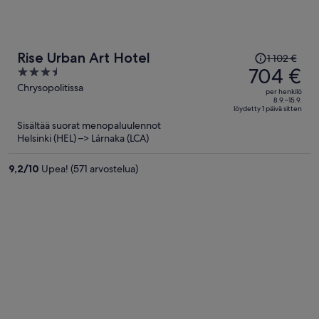
Hinta
Rise Urban Art Hotel
1 102 €
oli
704 €
3.5
1 102 €,
out
Chrysopolitissa
per henkilö
hinta
of
8.9.–15.9.
löydetty 1 päivä sitten
on
5
Sisältää suorat menopaluulennot
nyt
Helsinki (HEL) –> Lárnaka (LCA)
704 €
per
9,2
/
10
Upea! (571 arvostelua)
henkilö