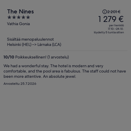
Hinta
The Nines
2 201 €
oli
1 279 €
5
2 201 €,
out
Vathia Gonia
per henkilö
hinta
of
17.10.–24.10.
löydetty 5 tuntia sitten
on
5
Sisältää menopaluulennot
nyt
Helsinki (HEL) –> Lárnaka (LCA)
1 279 €
per
10
/
10
Poikkeuksellinen! (1 arvostelu)
henkilö
We had a wonderful stay. The hotel is modern and very
comfortable, and the pool area is fabulous. The staff could not have
been more attentive. An absolute jewel.
Arvosteltu 25.7.2026