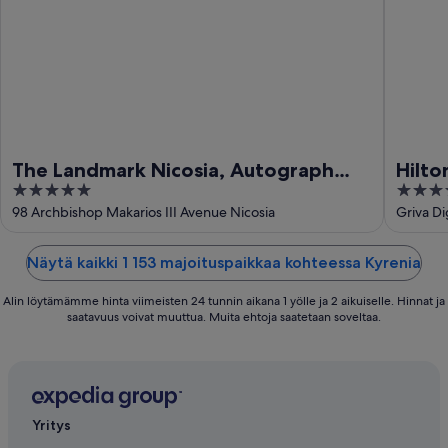
16.8.
The Landmark Nicosia, Autograph
Hilto
5
5
Collection
out
out
98 Archbishop Makarios III Avenue Nicosia
Griva D
of
of
5
5
Näytä kaikki 1 153 majoituspaikkaa kohteessa Kyrenia
Alin löytämämme hinta viimeisten 24 tunnin aikana 1 yölle ja 2 aikuiselle. Hinnat ja
saatavuus voivat muuttua. Muita ehtoja saatetaan soveltaa.
Yritys