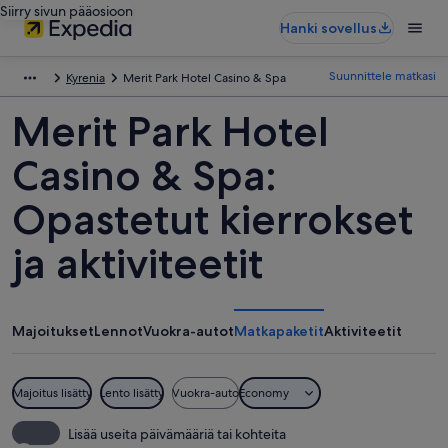
Siirry sivun pääosioon
Hanki sovellus
Suunnittele matkasi
Kyrenia
Merit Park Hotel Casino & Spa
Merit Park Hotel
Casino & Spa:
Opastetut kierrokset
ja aktiviteetit
Majoitukset
Lennot
Vuokra-autot
Matkapaketit
Aktiviteetit
Majoitus lisätty
Lento lisätty
Vuokra-auto
Economy
Lisää useita päivämääriä tai kohteita