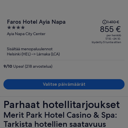
Hinta
Faros Hotel Ayia Napa
1 410 €
oli
855 €
4
1 410 €,
out
Ayia Napa City Center
per henkilö
hinta
of
17.10.–24.10.
löydetty 5 tuntia sitten
on
5
Sisältää menopaluulennot
nyt
Helsinki (HEL) –> Lárnaka (LCA)
855 €
per
9
/
10
Upea! (218 arvostelua)
henkilö
Valitse päivämäärät
Parhaat hotellitarjoukset
Merit Park Hotel Casino & Spa:
Tarkista hotellien saatavuus