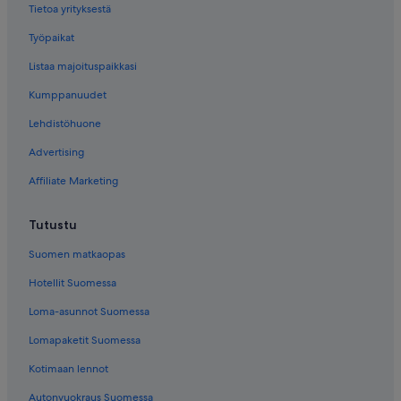
Tietoa yrityksestä
Työpaikat
Listaa majoituspaikkasi
Kumppanuudet
Lehdistöhuone
Advertising
Affiliate Marketing
Tutustu
Suomen matkaopas
Hotellit Suomessa
Loma-asunnot Suomessa
Lomapaketit Suomessa
Kotimaan lennot
Autonvuokraus Suomessa