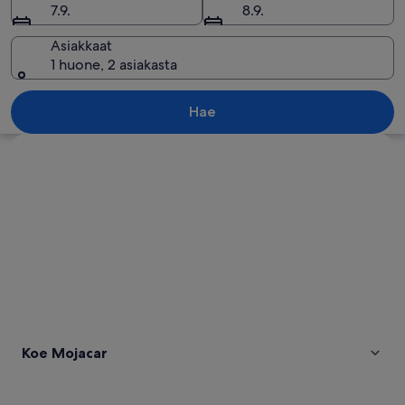
7.9.
8.9.
Asiakkaat
1 huone, 2 asiakasta
Ranta, jossa on pelastustorni, kivinen a
Hae
Tarkastele karttaa
Koe Mojacar