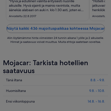
"Hyvä ja edullinen valinta erityisesti nuorille
"Hotelli oli 
aikuisille. Hyvä sijainti ja mainio ravintola, mutta
jatkuvasti,v
äänekäs alabaari on auki n. klo 1:30 asti, joten ei
henkilökunta
ehkä paras valinta, jos haluaa omaa rauhaa. :)
hyvä,mutta 
Arvosteltu 22.8.2017
Arvosteltu 19.
Huoneessa oli ilmastointi ja jopa tv, joten kaikki
tarpeellinen löytyy, mutta mitään yllätyksiä ei ..."
Näytä kaikki 436 majoituspaikkaa kohteessa Mojacar
Alin löytämämme hinta viimeisten 24 tunnin aikana 1 yölle ja 2 aikuiselle.
Hinnat ja saatavuus voivat muuttua. Muita ehtoja saatetaan soveltaa.
Mojacar: Tarkista hotellien
saatavuus
Tarkista
Tänä iltana
8.8. - 9.8.
kohteen
Mojacar
Tarkista
Huomisiltana
9.8. - 10.8.
hinnat
kohteen
täksi
Mojacar
Tarkista
Ensi viikonloppuna
14.8. - 16.8.
illaksi
hinnat
kohteen