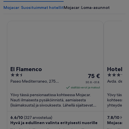
Mojacar: Suosituimmat hotellit
Mojacar: Loma-asunnot
El Flamenco
Hotel Best O
El Flamenco
Hotel Be
2.5
Hinta
4
75 €
out
on
out
Paseo Mediterraneo, 275
Avda. del Ma
30.8.–31.8.
Mojacar Almería
Almeria
of
75 €
of
sisältää verot ja maksut
5
per
5
Yövy tässä pensionaatissa kohteessa Mojacar.
Yövy tässä ra
yö
Nauti ilmaisesta pysäköinnistä, aamiaisesta
kohteessa Mo
(lisämaksusta) ja siivouksesta. Lähellä sijaitsevat
ajalle
yhteydestä, 
Descargadorin ranta ...
kuntokeskukse
30.8.
viiva
6,6
/
10
(327 arvostelua)
7,8
/
10
Hyvä!
Hyvä ja edullinen valinta erityisesti nuorille
Mojacar
31.8.