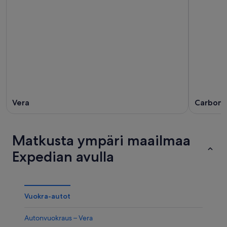
Vera
Carbone
Matkusta ympäri maailmaa
Expedian avulla
Vuokra-autot
Autonvuokraus – Vera