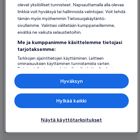
olevat yksilölliset tunnisteet. Napsauttamalla alla olevaa
Oikeudelliset tiedot / ota meihin yhteyttä
linkkiä voit hyväksyä tai hallinnoida valintojasi. Voit tehdä
tämän myös myöhemmin Tietosuojakäytäntö-
Sisältövaatimukset ja ilmoituksen tekeminen sisällöstä
sivullamme. Valintasi välitetään kumppaneillemme,
eivätkä ne vaikuta selaustietoihin.
Tuki
Me ja kumppanimme käsittelemme tietojasi
Ota yhteyttä
tarjotaksemme:
Varauksen muuttaminen tai peruuttaminen
Tarkkojen sijaintitietojen käyttäminen. Laitteen
ominaisuuksien käyttäminen tunnistamista varten.
Hyvityksen hakeminen ja aikarajat
Tietojen tallentaminen laitteelle ja/tai laitteella olevien
tietojen käyttö. Kohdennettu mainonta ja personoitu
Varaa lento lentoyhtiön hyvityskupongeilla
sisältö, mainonnan ja sisällön mittaus, yleisötutkimus ja
Hyväksyn
palvelujen kehittäminen.
Kansainväliset matka-asiakirjat
Kumppanien (toimittajien) luettelo
Expedia Inc. ei ole vastuussa ulkoisten sivustojen sisällöstä.
Hylkää kaikki
© 2026 Expedia, Inc., Expedia Groupin yritys. Kaikki oikeudet
pidätetään. Expedia ja Expedia-logo ovat Expedia, Inc.:n tavaramerkkejä
tai rekisteröityjä tavaramerkkejä.
Näytä käyttötarkoitukset