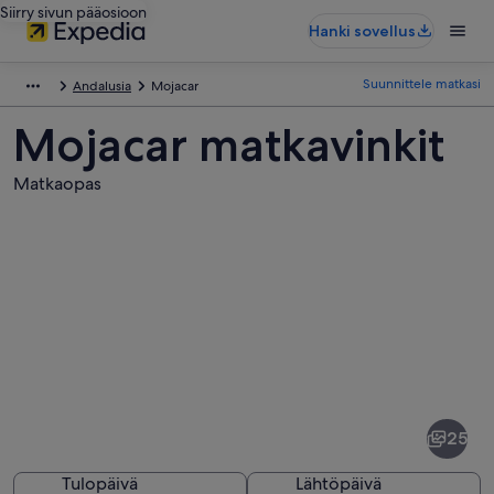
Siirry sivun pääosioon
Hanki sovellus
Suunnittele matkasi
Andalusia
Mojacar
Mojacar matkavinkit
Matkaopas
Kuvia
kohteesta
Mojacar
25
Tulopäivä
Lähtöpäivä