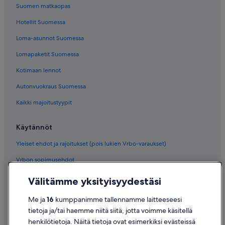
Suomen matkaopas
Hotellit Suomessa
Loma-asunnot Suomessa
Lomapaketit Suomessa
Kotimaan lennot
Autonvuokraus Suomessa
Kaikki majoitustyypit
Käytännöt
Yleiset ehdot ja rajoitukset (pois lukien Vrbo-varaukset)
Vrbon sopimusehdot
Saavutettavuus
Välitämme yksityisyydestäsi
Tietosuoja
Me ja
16
kumppanimme tallennamme laitteeseesi
Evästeet
tietoja ja/tai haemme niitä siitä, jotta voimme käsitellä
henkilötietoja. Näitä tietoja ovat esimerkiksi evästeissä
Käyttöehdot