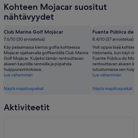
eli
huomisillaksi
Mojacar
Kohteen Mojacar suositut
8.8.
eli
hinnat
-
9.8.
ensi
nähtävyydet
9.8.
-
viikonlopuksi
10.8.
eli
Club Marina Golf Mojácar
Fuente Pública de 
14.8.
7.6/10 (30 arvostelua)
8.4/10 (37 arvostelua)
-
16.8.
Käy pelaamassa kierros golfia kohteessa
Voit oppia lisää kohteen
Mojacar sijaitsevalla golfkentällä Club Marina
historiasta, kun käyt vie
Golf Mojácar. Kuljeksi tämän rentouttavan
Fuente Pública de Mojá
alueen kauniilla rannoilla ja piipahda
rentouttavan alueen kauni
huippuravintoloissa.
tutustumassa sen huippu
Lue vähemmän
Lue vähemmän
Näytä majoituspaikat
Näytä majoituspaikat
Aktiviteetit
Cabo de Gatan luonnonpuisto: Cava