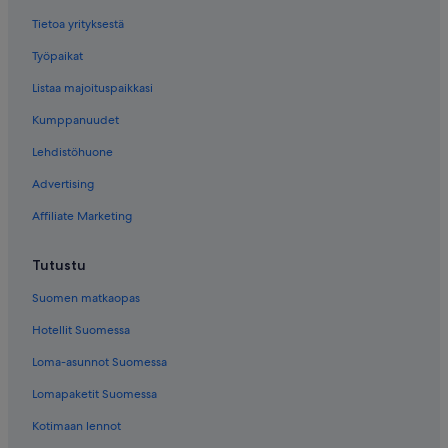
Tietoa yrityksestä
Työpaikat
Listaa majoituspaikkasi
Kumppanuudet
Lehdistöhuone
Advertising
Affiliate Marketing
Tutustu
Suomen matkaopas
Hotellit Suomessa
Loma-asunnot Suomessa
Lomapaketit Suomessa
Kotimaan lennot