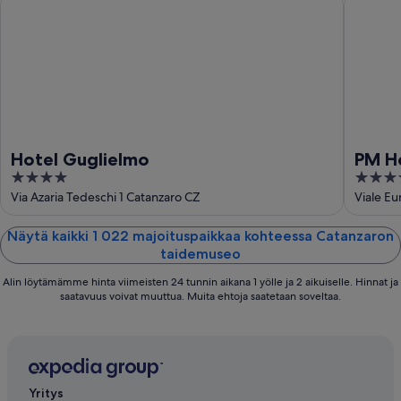
Hotel Guglielmo
PM H
4
4
out
out
Via Azaria Tedeschi 1 Catanzaro CZ
Viale E
of
of
5
5
Näytä kaikki 1 022 majoituspaikkaa kohteessa Catanzaron
taidemuseo
Alin löytämämme hinta viimeisten 24 tunnin aikana 1 yölle ja 2 aikuiselle. Hinnat ja
saatavuus voivat muuttua. Muita ehtoja saatetaan soveltaa.
Yritys