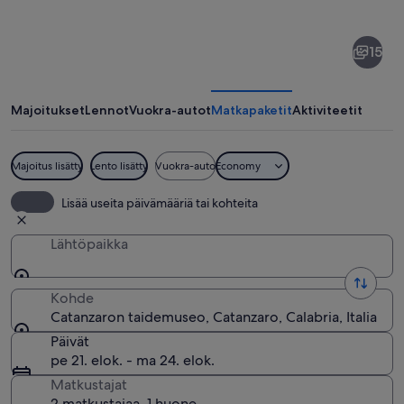
kohteesta
Catanzaron
15
taidemuseo
Majoitukset
Lennot
Vuokra-autot
Matkapaketit
Aktiviteetit
Majoitus lisätty
Lento lisätty
Vuokra-auto
Economy
Taidegalleria, jossa on esillä veistoksia
Lisää useita päivämääriä tai kohteita
Lähtöpaikka
Kohde
Catanzaron taidemuseo, Catanzaro, Calabria, Italia
Päivät
pe 21. elok. - ma 24. elok.
Matkustajat
2 matkustajaa, 1 huone