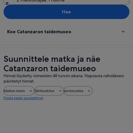
Hae
Koe Catanzaron taidemuseo
Suunnittele matka ja näe
Catanzaron taidemuseo
Hinnat löydetty viimeisten 48 tunnin aikana. Napsauta nähdäksesi
päivitetyt hinnat.
Matkan kesto
Tähtiluokitus
Lentoluokka
Poista kaikki suodattimet