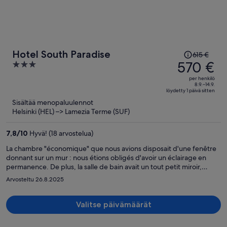
Hinta
Hotel South Paradise
615 €
oli
570 €
3
615 €,
out
per henkilö
hinta
of
8.9.–14.9.
löydetty 1 päivä sitten
on
5
Sisältää menopaluulennot
nyt
Helsinki (HEL) –> Lamezia Terme (SUF)
570 €
per
7,8
/
10
Hyvä! (18 arvostelua)
henkilö
La chambre "économique" que nous avions disposait d'une fenêtre
donnant sur un mur : nous étions obligés d'avoir un éclairage en
permanence. De plus, la salle de bain avait un tout petit miroir,
difficile d'accès si on est de petite taille.
Arvosteltu 26.8.2025
Valitse päivämäärät