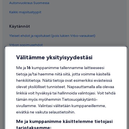
Autonvuokraus Suomessa
Kaikki majoitustyypit
Käytännöt
Yleiset ehdot ja rajoitukset (pois lukien Vrbo-varaukset)
Vrbon sopimusehdot
Saavutettavuus
Välitämme yksityisyydestäsi
Tietosuoja
Me ja
16
kumppanimme tallennamme laitteeseesi
Evästeet
tietoja ja/tai haemme niitä siitä, jotta voimme käsitellä
henkilötietoja. Näitä tietoja ovat esimerkiksi evästeissä
Käyttöehdot
olevat yksilölliset tunnisteet. Napsauttamalla alla olevaa
Oikeudelliset tiedot / ota meihin yhteyttä
linkkiä voit hyväksyä tai hallinnoida valintojasi. Voit tehdä
tämän myös myöhemmin Tietosuojakäytäntö-
Sisältövaatimukset ja ilmoituksen tekeminen sisällöstä
sivullamme. Valintasi välitetään kumppaneillemme,
eivätkä ne vaikuta selaustietoihin.
Tuki
Me ja kumppanimme käsittelemme tietojasi
Ota yhteyttä
tarjotaksemme: