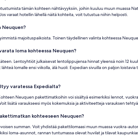
utustumista tämän kohteen nähtävyyksiin, joihin kuuluu muun muassa Nat
s varaat hotellin lähellä näitä kohteita, voit tutustua niihin helposti.
sa Neuquen?
yimmistä majoituspaikoista. Toinen täydellinen valinta kohteessa Neuqu
 varata loma kohteessa Neuquen?
teen. Lentoyhtiöt julkaisevat lentolippujensa hinnat yleensä noin 12 kuu
hteä lomalle ensi viikolla, älä huoli: Expedian sivuilla on paljon loistavia t
tyy varatessa Expedialta?
ä. Kohteen Neuquen pakettimatkoihin voi sisältyä esimerkiksi lennot, vuokra-
. Voit lisätä varaukseesi myös kokemuksia ja aktiviteetteja varauksen tehty
n pakettimatkan kohteeseen Neuquen?
sievoisen summan. Voit yhdistää pakettilomaasi muun muassa vuokra-auton,
iksi loma-asunnot, rannan tuntumassa olevat huvilat ja tilavat kaupunkiasun