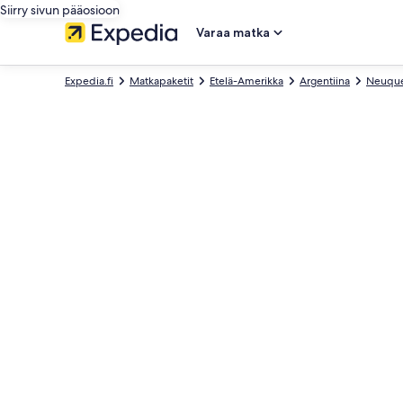
Siirry sivun pääosioon
Varaa matka
Expedia.fi
Matkapaketit
Etelä-Amerikka
Argentiina
Neuqu