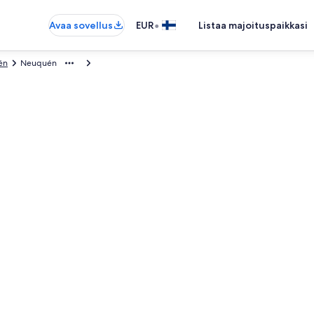
•
Avaa sovellus
EUR
Listaa majoituspaikkasi
én
Neuquén