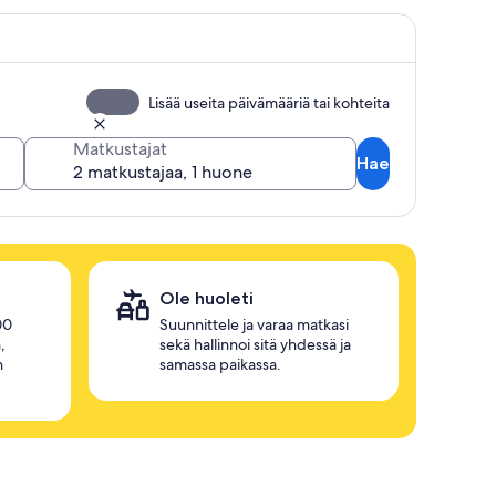
Lisää useita päivämääriä tai kohteita
Matkustajat
Hae
Ole huoleti
00
Suunnittele ja varaa matkasi
,
sekä hallinnoi sitä yhdessä ja
n
samassa paikassa.