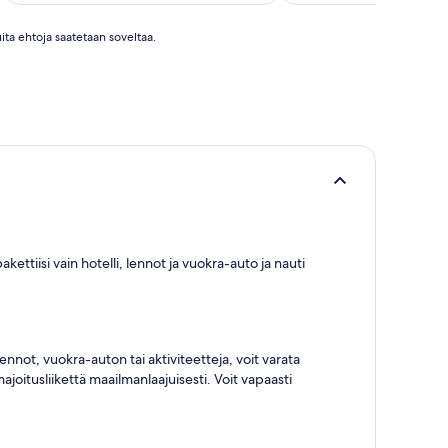
ita ehtoja saatetaan soveltaa.
ettiisi vain hotelli, lennot ja vuokra-auto ja nauti
nnot, vuokra-auton tai aktiviteetteja, voit varata
joitusliikettä maailmanlaajuisesti. Voit vapaasti