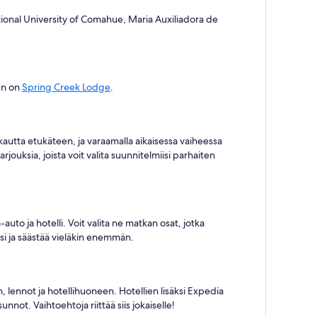
ional University of Comahue, Maria Auxiliadora de
en on
Spring Creek Lodge
.
kautta etukäteen, ja varaamalla aikaisessa vaiheessa
arjouksia, joista voit valita suunnitelmiisi parhaiten
auto ja hotelli. Voit valita ne matkan osat, jotka
äsi ja säästää vieläkin enemmän.
 lennot ja hotellihuoneen. Hotellien lisäksi Expedia
not. Vaihtoehtoja riittää siis jokaiselle!