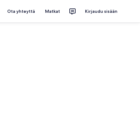
Ota yhteyttä
Matkat
Kirjaudu sisään