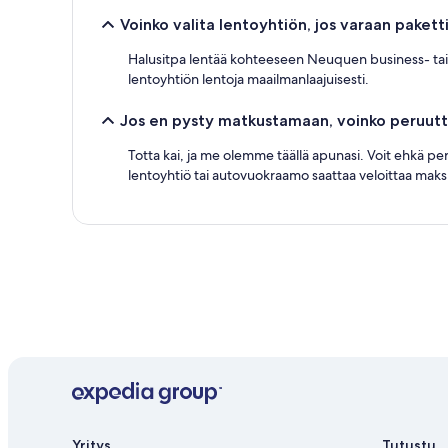
Voinko valita lentoyhtiön, jos varaan pak
Halusitpa lentää kohteeseen Neuquen business- tai ec
lentoyhtiön lentoja maailmanlaajuisesti.
Jos en pysty matkustamaan, voinko peruut
Totta kai, ja me olemme täällä apunasi. Voit ehkä pe
lentoyhtiö tai autovuokraamo saattaa veloittaa maksu
Yritys
Tutustu