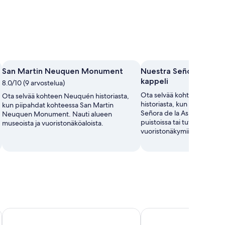
San Martin Neuquen Monument
Nuestra Señora de la 
kappeli
8.0/10 (9 arvostelua)
Ota selvää kohteen Neuqué
Ota selvää kohteen Neuquén historiasta,
historiasta, kun vierailet k
kun piipahdat kohteessa San Martin
Señora de la Asunción kappe
Neuquen Monument. Nauti alueen
puistoissa tai tutustu aluee
museoista ja vuoristonäköaloista.
vuoristonäkymiin.
Hotel Neu 354
SMA Flats