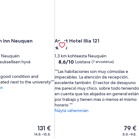
n Inn Neuquen
Apart Hotel Illia 121
n Inn Neuquen
Apart Hotel Illia 121
2.5
tähden
ta Neuquén
1,3 km kohteesta Neuquén
a
majoituspaikka
8.6
8,6/10
euksellisen hyvä
Loistava
(7 arvostelua)
kautta
”Las habitaciones son muy cómodas e
10,
ry good condition and
impecables. La atención de recepción,
en
Loistava,
ated next to the university”
excelente también. El sector de desayuno
(7
än
me pareció muy chico, sobre todo teniendo
arvostelua)
en cuenta que los alojados en general están
por trabajo y tienen mas o menos el mismo
horario.”
Näytä vähemmän
Hinta
Hinta
131 €
79 €
on
on
14.8.–15.8.
8.8.–9.8.
131 €
79 €