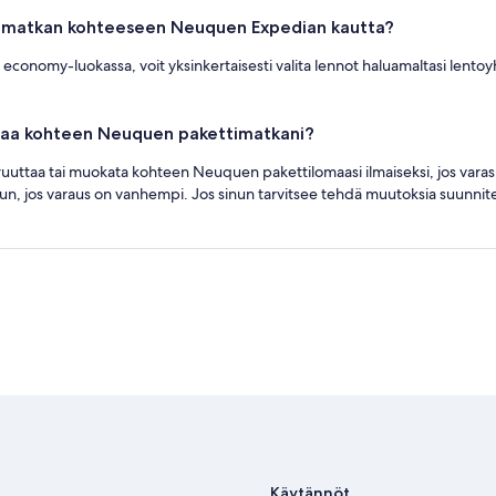
ettimatkan kohteeseen Neuquen Expedian kautta?
onomy-luokassa, voit yksinkertaisesti valita lennot haluamaltasi lentoyhtiö
taa kohteen Neuquen pakettimatkani?
ruuttaa tai muokata kohteen Neuquen pakettilomaasi ilmaiseksi, jos varasi
n, jos varaus on vanhempi. Jos sinun tarvitsee tehdä muutoksia suunnitelm
Käytännöt