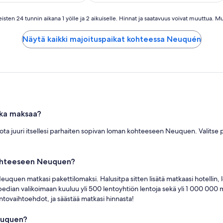
ten 24 tunnin aikana 1 yölle ja 2 aikuiselle. Hinnat ja saatavuus voivat muuttua. Mu
Näytä kaikki majoituspaikat kohteessa Neuquén
tka maksaa?
oota juuri itsellesi parhaiten sopivan loman kohteeseen Neuquen. Valitse pak
kohteeseen Neuquen?
quen matkasi pakettilomaksi. Halusitpa sitten lisätä matkaasi hotellin, le
pedian valikoimaan kuuluu yli 500 lentoyhtiön lentoja sekä yli 1 000 000 ma
lentovaihtoehdot, ja säästää matkasi hinnasta!
euquen?