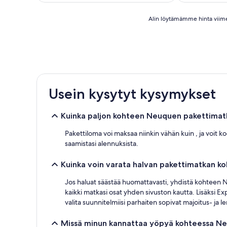
Alin
Alin löytämämme hinta viimeis
löytämämme
hinta
viimeisten
24
tunnin
aikana
1
Usein kysytyt kysymykset
yölle
ja
2
Kuinka paljon kohteen Neuquen pakettima
aikuiselle.
Hinnat
Pakettiloma voi maksaa niinkin vähän kuin , ja voit k
ja
saamistasi alennuksista.
saatavuus
voivat
Kuinka voin varata halvan pakettimatkan 
muuttua.
Muita
Jos haluat säästää huomattavasti, yhdistä kohteen Neu
ehtoja
saatetaan
kaikki matkasi osat yhden sivuston kautta. Lisäksi Ex
soveltaa.
valita suunnitelmiisi parhaiten sopivat majoitus- ja 
Missä minun kannattaa yöpyä kohteessa N