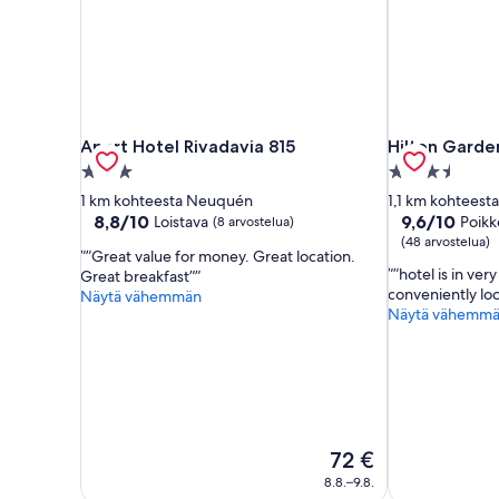
Apart Hotel Rivadavia 815
Hilton Garde
Apart Hotel Rivadavia 815
Hilton Garde
3.0
3.5
tähden
tähden
1 km kohteesta Neuquén
1,1 km kohtees
majoituspaikka
majoituspaikk
8.8
9.6
8,8/10
9,6/10
Loistava
Poikk
(8 arvostelua)
kautta
kautta
(48 arvostelua)
”Great value for money. Great location.
10,
10,
”hotel is in ve
Great breakfast”
Loistava,
Poikkeuksellis
conveniently loc
Näytä vähemmän
(8
hyvä,
Näytä vähemm
arvostelua)
(48
arvostelua)
Hinta
72 €
on
8.8.–9.8.
72 €