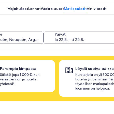
Majoitukset
Lennot
Vuokra-autot
Matkapaketit
Aktiviteetit
e
Päivät
Parempia kimpassa
Löydä sopiva paikka
Säästät jopa 1 000 €, kun
Kun tarjolla on yli 300 0
varaat lennon ja hotellin
hotellia ympäri maailman
yhdessä*.
täydellisen matkapaketi
luominen on helppoa.