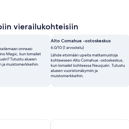
in vierailukohteisiin
Alto Comahue -ostoskeskus
6.0/10 (1 arvostelu)
okeilemaan onneasi
no Magic, kun lomailet
Lähde etsimään upeita matkamuistoja
uén? Tutustu alueen
kohteeseen Alto Comahue -ostoskeskus,
n ja muistomerkkeihin.
kun lomailet kohteessa Neuquén. Tutustu
alueen vuoristonäkymiin ja
muistomerkkeihin.
n Inn Neuquen
Apart Hotel Illia 121