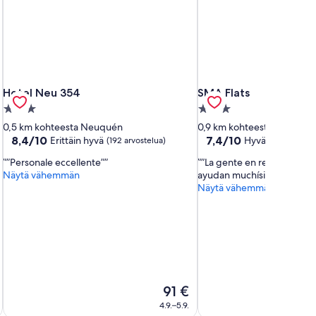
Hotel Neu 354
SMA Flats
Hotel Neu 354
SMA Flats
3.0
3.0
tähden
tähden
0,5 km kohteesta Neuquén
0,9 km kohteesta Neuqué
majoituspaikka
majoituspaikka
8.4
7.4
8,4/10
7,4/10
Erittäin hyvä
Hyvä
(192 arvostelua)
(13 arvostelu
kautta
kautta
”Personale eccellente”
”La gente en recepción e
10,
10,
Näytä vähemmän
ayudan muchísimo”
Erittäin
Hyvä,
Näytä vähemmän
hyvä,
(13
(192
arvostelua)
arvostelua)
Hinta
91 €
on
4.9.–5.9.
91 €