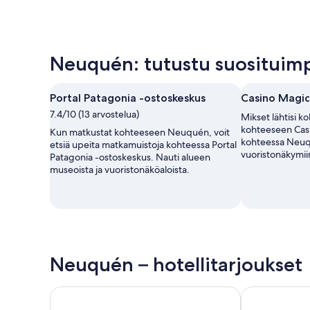
Neuquén: tutustu suosituimpi
Portal Patagonia -ostoskeskus
Casino Magic
7.4/10 (13 arvostelua)
Mikset lähtisi k
kohteeseen Casi
Kun matkustat kohteeseen Neuquén, voit
kohteessa Neuq
etsiä upeita matkamuistoja kohteessa Portal
vuoristonäkymii
Patagonia -ostoskeskus. Nauti alueen
museoista ja vuoristonäköaloista.
Neuquén – hotellitarjoukset
Apart Hotel Rivadavia 815
Hilton Garde