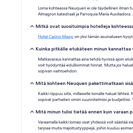
Loma kohteessa Neuquen ei ole täydellinen ilman t
Almagron katedraali ja Parroquia María Auxiliadora. Jo
Mitkä ovat suosituimpia hotelleja kohtees
Hotel Casino Magic
on yksi tämän asuinalueen kysyt
Kuinka pitkälle etukäteen minun kannattaa
Matkavaraus kannattaa aina tehdä hyvissä ajoin etukä
voit hyödyntää edullisimmat hinnat. Mutta jos haluat lä
sopivan vaihtoehdon.
Mitä kohteen Neuquen pakettimatkaan sisäl
Kaikki riippuu siitä, millaiselle lomalle haluat lähte
sopivat parhaiten omiin suunnitelmiisi ja budjettiisi
Mitä minun tulisi tietää ennen kuin varaa
Varaamalla kaikki lomasi osat yhdessä voit säästää 
tarjoaa muita majoitustyyppejä, joihin kuuluu esimerk