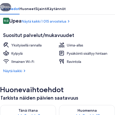
llinen
Seuraava
132+
Yleistiedot
Huoneet
Sijainti
Käytännöt
Arvostelut
Upea
9,0
Näytä kaikki 1 015 arvostelua
9,0 kautta 10.
Suositut palvelut/mukavuudet
Yksityisellä rannalla
Uima-allas
Kylpylä
Pysäköinti sisältyy hintaan
Ilmainen Wi-Fi
Ravintola
3 ulkouima-allasta avoinna 7.00–21.00
Näytä kaikki
Huonevaihtoehdot
Tarkista näiden päivien saatavuus
Tarkista tämän illan saatavuus elok. 8 - elok. 9
Tarkista huomisen saatavuus el
Tänä iltana
Huomenna