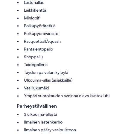
Lastenallas
Leikkikenttä
Minigolf
Polkupyöräretkiä
Polkupyörävarasto
Racquetball/squash
Rantalentopallo
Shoppailu
Taidegalleria
Täyden palvelun kylpylä
Ulkouima-allas (asiakkaille)
Vesiliukumäki
Ympäri vuorokauden avoinna oleva kuntoklubi
Perheystävällinen
3 ulkouima-allasta
Ilmainen lastenkerho
Ilmainen pääsy vesipuistoon