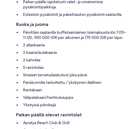
Paikan päällä rajoitetusti valet- ja omatoimisia
pysäköintipaikkoja
Esteetön pysäköinti ja pakettiauton pysäköinti saatavilla
Ruoka ja juoma
Päivittäin saatavilla buffetaamiainen lisämaksusta klo 7.00–
11.00; 350 000 IDR per aikuinen ja 175 000 IDR per lapsi
2 allasbaaria
2 baaria/aulabaaria
2 kahvilaa
5 ravintolaa
Ilmaiset tervetuliaiskutsut joka päivä
Pariskunnille tarkoitettu / yksityinen illallinen
Rantabaari
Välipalabaari/herkkukauppa
Yksityisiä piknikejä
Paikan päällä olevat ravintolat
Ayodya Beach Club & Grill