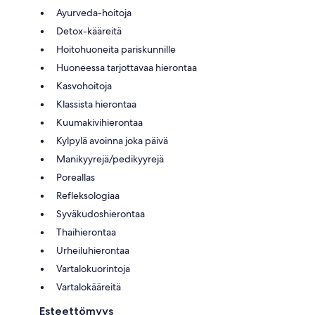
Ayurveda-hoitoja
Detox-kääreitä
Hoitohuoneita pariskunnille
Huoneessa tarjottavaa hierontaa
Kasvohoitoja
Klassista hierontaa
Kuumakivihierontaa
Kylpylä avoinna joka päivä
Manikyyrejä/pedikyyrejä
Poreallas
Refleksologiaa
Syväkudoshierontaa
Thaihierontaa
Urheiluhierontaa
Vartalokuorintoja
Vartalokääreitä
Esteettömyys