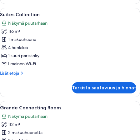
Avaa
Hotellihuone, jossa on suuri sänky, tel
16
Suites Collection
kaikki
Näkymä puutarhaan
huonetyypin
116 m²
Suites
Collection
1 makuuhuone
kuvat
4 henkilöä
1 suuri parisänky
Ilmainen Wi-Fi
Lisätietoja
Lisätietoja
huoneesta
Suites
Tarkista saatavuus ja hinnat
Collection
Avaa
Hotellihuone, jossa on suuri sänky, soh
6
Grande Connecting Room
kaikki
Näkymä puutarhaan
huonetyypin
112 m²
Grande
Connecting
2 makuuhuonetta