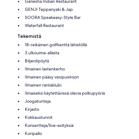
Ganesha Indian Restaurant
GENJI Teppanyaki & Jap
SOORA Speakeasy-Style Bar
Waterfall Restaurant
Tekemistä
18-reikäinen golfkenttä lähistöllä
3 ulkouima-allasta
Biljardipöytä
Ilmainen lastenkerho
Ilmainen pääsy vesipuistoon
Ilmainen rantaklubi
Ilmaiseksi käytettävissä olevia polkupyöriä
Joogatunteja
Kirjasto
Kokkaustunnit
Konsertteja/live-esityksiä
Koripallo