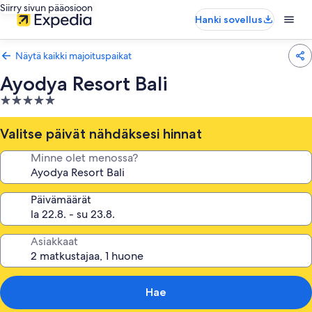
Siirry sivun pääosioon
Hanki sovellus
Näytä kaikki majoituspaikat
Ayodya Resort Bali
5.0
tähden
majoituspaikka
Valitse päivät nähdäksesi hinnat
Minne olet menossa?
Päivämäärät
Asiakkaat
Hae