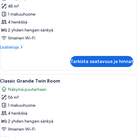
huonetyypin
48 m²
Classic
Deluxe
1 makuuhuone
Twin
4 henkilöä
Room
2 yhden hengen sänkyä
kuvat
Ilmainen Wi-Fi
Lisätietoja
Lisätietoja
huoneesta
Classic
Tarkista saatavuus ja hinnat
Deluxe
Twin
Room
Avaa
Hotellihuone, jossa on kaksi sänkyä, p
7
Classic Grande Twin Room
kaikki
Näkymä puutarhaan
huonetyypin
56 m²
Classic
Grande
1 makuuhuone
Twin
4 henkilöä
Room
2 yhden hengen sänkyä
kuvat
Ilmainen Wi-Fi