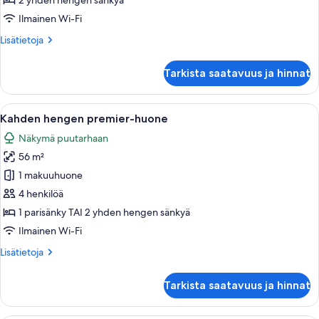
2 yhden hengen sänkyä
-
Ilmainen Wi-Fi
All
Lisätietoja
Lisätietoja
Inclusive
huoneesta
kuvat
Classic
Tarkista saatavuus ja hinnat
Deluxe
Double
Room
Avaa
Tilava makuuhuone, jossa on suuri sänk
11
-
Kahden hengen premier-huone
kaikki
All
Näkymä puutarhaan
Inclusive
huonetyypin
56 m²
Kahden
hengen
1 makuuhuone
premier-
4 henkilöä
huone
1 parisänky TAI 2 yhden hengen sänkyä
kuvat
Ilmainen Wi-Fi
Lisätietoja
Lisätietoja
huoneesta
Kahden
Tarkista saatavuus ja hinnat
hengen
premier-
huone