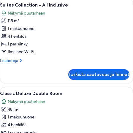
Avaa
Hotellihuone, jossa on suuri sänky, tel
16
Suites Collection - All Inclusive
kaikki
Näkymä puutarhaan
huonetyypin
115 m²
Suites
Collection
1 makuuhuone
-
4 henkilöä
All
1 parisänky
Inclusive
Ilmainen Wi-Fi
kuvat
Lisätietoja
Lisätietoja
huoneesta
Suites
Tarkista saatavuus ja hinnat
Collection
-
All
Avaa
Hotellihuone, jossa on suuri sänky, pu
7
Inclusive
Classic Deluxe Double Room
kaikki
Näkymä puutarhaan
huonetyypin
48 m²
Classic
Deluxe
1 makuuhuone
Double
4 henkilöä
Room
1 suuri parisänky