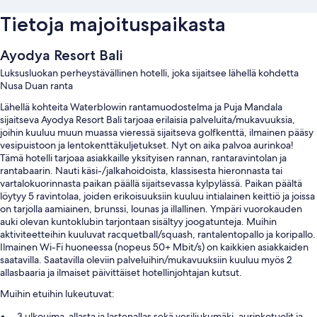
Tietoja majoituspaikasta
Ayodya Resort Bali
Luksusluokan perheystävällinen hotelli, joka sijaitsee lähellä kohdetta
Nusa Duan ranta
Lähellä kohteita Waterblowin rantamuodostelma ja Puja Mandala
sijaitseva Ayodya Resort Bali tarjoaa erilaisia palveluita/mukavuuksia,
joihin kuuluu muun muassa vieressä sijaitseva golfkenttä, ilmainen pääsy
vesipuistoon ja lentokenttäkuljetukset. Nyt on aika palvoa aurinkoa!
Tämä hotelli tarjoaa asiakkaille yksityisen rannan, rantaravintolan ja
rantabaarin. Nauti käsi-/jalkahoidoista, klassisesta hieronnasta tai
vartalokuorinnasta paikan päällä sijaitsevassa kylpylässä. Paikan päältä
löytyy 5 ravintolaa, joiden erikoisuuksiin kuuluu intialainen keittiö ja joissa
on tarjolla aamiainen, brunssi, lounas ja illallinen. Ympäri vuorokauden
auki olevan kuntoklubin tarjontaan sisältyy joogatunteja. Muihin
aktiviteetteihin kuuluvat racquetball/squash, rantalentopallo ja koripallo.
Ilmainen Wi-Fi huoneessa (nopeus 50+ Mbit/s) on kaikkien asiakkaiden
saatavilla. Saatavilla oleviin palveluihin/mukavuuksiin kuuluu myös 2
allasbaaria ja ilmaiset päivittäiset hotellinjohtajan kutsut.
Muihin etuihin lukeutuvat:
3 ulkouima-allasta ja lastenallas sekä vesiliukumäki, aurinkotuolit ja