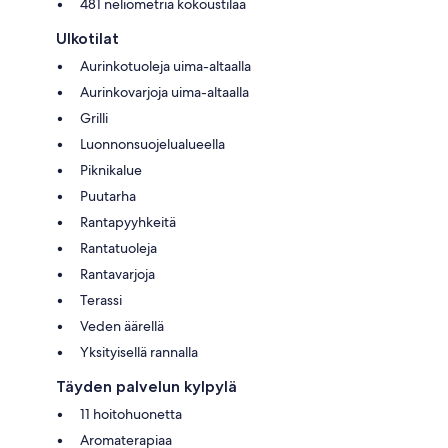
481 neliömetriä kokoustilaa
Ulkotilat
Aurinkotuoleja uima-altaalla
Aurinkovarjoja uima-altaalla
Grilli
Luonnonsuojelualueella
Piknikalue
Puutarha
Rantapyyhkeitä
Rantatuoleja
Rantavarjoja
Terassi
Veden äärellä
Yksityisellä rannalla
Täyden palvelun kylpylä
11 hoitohuonetta
Aromaterapiaa