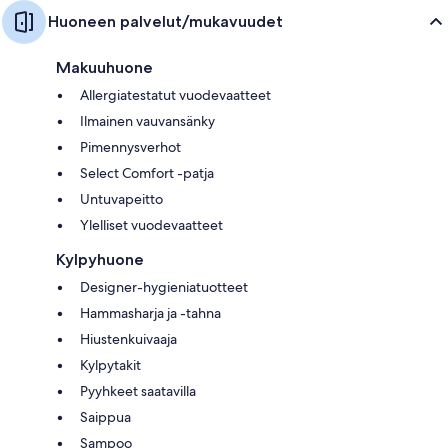
Huoneen palvelut/mukavuudet
Makuuhuone
Allergiatestatut vuodevaatteet
Ilmainen vauvansänky
Pimennysverhot
Select Comfort -patja
Untuvapeitto
Ylelliset vuodevaatteet
Kylpyhuone
Designer-hygieniatuotteet
Hammasharja ja -tahna
Hiustenkuivaaja
Kylpytakit
Pyyhkeet saatavilla
Saippua
Sampoo