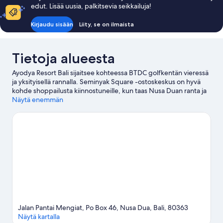
edut. Lisää uusia, palkitsevia seikkailuja!
Kirjaudu sisään
Liity, se on ilmaista
Tietoja alueesta
Ayodya Resort Bali sijaitsee kohteessa BTDC golfkentän vieressä
ja yksityisellä rannalla. Seminyak Square -ostoskeskus on hyvä
kohde shoppailusta kiinnostuneille, kun taas Nusa Duan ranta ja
Waterblowin rantamuodostelma tarjoavat nähtävää
Näytä enemmän
luonnonkauneudesta kiinnostuneille. Puja Mandala ja Garuda
Wisnu Kencanan kulttuuripuisto ovat kaksi muuta paikkaa, joissa
kannattaa vierailla. Täällä voit vesihiihtää, harrastaa
nousuvarjoilua ja surffata / harrastaa bodyboardingia ja kokeilla
muita vesiurheilulajeja.
Vieraile matkaoppaassamme kohteeseen
Nusa Dua
Jalan Pantai Mengiat, Po Box 46, Nusa Dua, Bali, 80363
Näytä kartalla