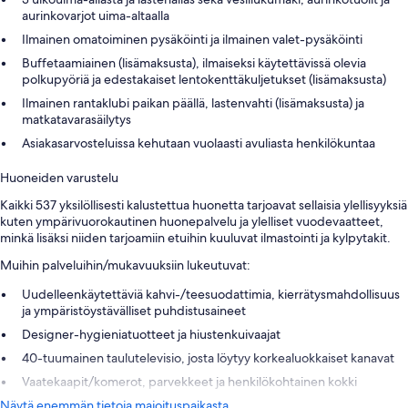
aurinkovarjot uima-altaalla
Ilmainen omatoiminen pysäköinti ja ilmainen valet-pysäköinti
Buffetaamiainen (lisämaksusta), ilmaiseksi käytettävissä olevia
polkupyöriä ja edestakaiset lentokenttäkuljetukset (lisämaksusta)
Ilmainen rantaklubi paikan päällä, lastenvahti (lisämaksusta) ja
matkatavarasäilytys
Asiakasarvosteluissa kehutaan vuolaasti avuliasta henkilökuntaa
Huoneiden varustelu
Kaikki 537 yksilöllisesti kalustettua huonetta tarjoavat sellaisia ylellisyyksiä
kuten ympärivuorokautinen huonepalvelu ja ylelliset vuodevaatteet,
minkä lisäksi niiden tarjoamiin etuihin kuuluvat ilmastointi ja kylpytakit.
Muihin palveluihin/mukavuuksiin lukeutuvat:
Uudelleenkäytettäviä kahvi-/teesuodattimia, kierrätysmahdollisuus
ja ympäristöystävälliset puhdistusaineet
Designer-hygieniatuotteet ja hiustenkuivaajat
40-tuumainen taulutelevisio, josta löytyy korkealuokkaiset kanavat
Vaatekaapit/komerot, parvekkeet ja henkilökohtainen kokki
Näytä enemmän tietoja majoituspaikasta