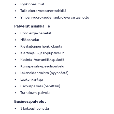
Pyykinpesutilat
Tallelokero vastaanottotiskillä
Ympäri vuorokauden auki oleva vastaanotto
Palvelut asiakkaille
Concierge-palvelut
Hääpalvelut
Kielitaitoinen henkilökunta
Kiertoajelu- ja lippupalvelut
Kosinta-/romantiikkapaketit
Kuivapesula-/pesulapalvelu
Lakanoiden vaihto (pyynnöstä)
Laukunkantaja
Siivouspalvelu (päivittäin)
Turndown-palvelu
Businesspalvelut
3 kokoushuonetta