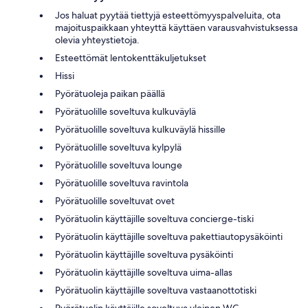
Jos haluat pyytää tiettyjä esteettömyyspalveluita, ota
majoituspaikkaan yhteyttä käyttäen varausvahvistuksessa
olevia yhteystietoja.
Esteettömät lentokenttäkuljetukset
Hissi
Pyörätuoleja paikan päällä
Pyörätuolille soveltuva kulkuväylä
Pyörätuolille soveltuva kulkuväylä hissille
Pyörätuolille soveltuva kylpylä
Pyörätuolille soveltuva lounge
Pyörätuolille soveltuva ravintola
Pyörätuolille soveltuvat ovet
Pyörätuolin käyttäjille soveltuva concierge-tiski
Pyörätuolin käyttäjille soveltuva pakettiautopysäköinti
Pyörätuolin käyttäjille soveltuva pysäköinti
Pyörätuolin käyttäjille soveltuva uima-allas
Pyörätuolin käyttäjille soveltuva vastaanottotiski