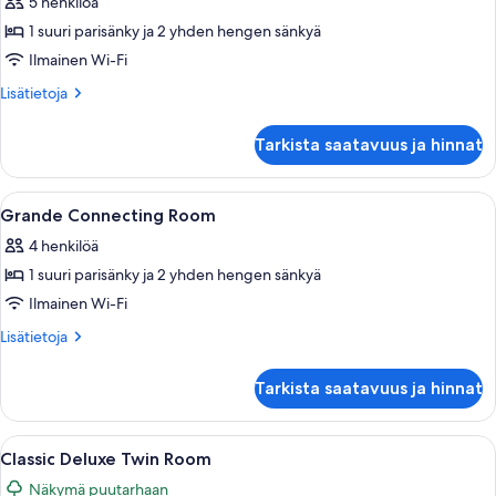
Room
5 henkilöä
kuvat
1 suuri parisänky ja 2 yhden hengen sänkyä
Ilmainen Wi-Fi
Lisätietoja
Lisätietoja
huoneesta
Grande
Tarkista saatavuus ja hinnat
Connecting
Room
Avaa
Hotellihuone, jossa on kaksi sänkyä, p
4
Grande Connecting Room
kaikki
4 henkilöä
huonetyypin
1 suuri parisänky ja 2 yhden hengen sänkyä
Grande
Connecting
Ilmainen Wi-Fi
Room
Lisätietoja
Lisätietoja
kuvat
huoneesta
Grande
Tarkista saatavuus ja hinnat
Connecting
Room
Avaa
Hotellihuone, jossa on suuri sänky, työp
7
Classic Deluxe Twin Room
kaikki
Näkymä puutarhaan