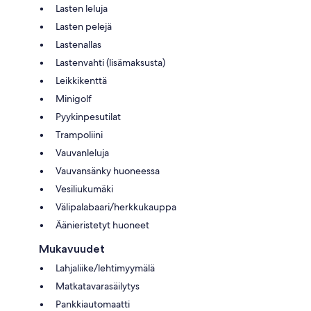
Lasten leluja
Lasten pelejä
Lastenallas
Lastenvahti (lisämaksusta)
Leikkikenttä
Minigolf
Pyykinpesutilat
Trampoliini
Vauvanleluja
Vauvansänky huoneessa
Vesiliukumäki
Välipalabaari/herkkukauppa
Äänieristetyt huoneet
Mukavuudet
Lahjaliike/lehtimyymälä
Matkatavarasäilytys
Pankkiautomaatti