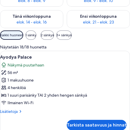
elok. 8 - elok. 9
elok. 9 - elok. 10
Tarkista tämän viikonlopun saatavuus elok. 14 - elok. 16
Tarkista ensi viikonlopun saata
Tänä viikonloppuna
Ensi viikonloppuna
elok. 14 - elok. 16
elok. 21 - elok. 23
Huoneille
Kaikki huoneet
1 sänky
2 sänkyä
3+ sänkyä
saatavilla
olevia
Näytetään 18/18 huonetta
suodattimia
Avaa
Tilava makuuhuone, jossa on suuri sänk
14
Ayodya Palace
kaikki
Näkymä puutarhaan
huonetyypin
56 m²
Ayodya
Palace
1 makuuhuone
kuvat
4 henkilöä
1 suuri parisänky TAI 2 yhden hengen sänkyä
Ilmainen Wi-Fi
Lisätietoja
Lisätietoja
huoneesta
Ayodya
Tarkista saatavuus ja hinnat
Palace