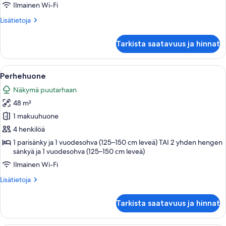
sänkyä),
Ilmainen Wi-Fi
2
Lisätietoja
Lisätietoja
yhden
huoneesta
hengen
Kahden
Tarkista saatavuus ja hinnat
hengen
sänkyä
deluxe-
kuvat
huone
Avaa
Hotellihuone, jossa on suuri sänky, tele
6
(kaksi
Perhehuone
kaikki
sänkyä),
Näkymä puutarhaan
2
huonetyypin
yhden
48 m²
Perhehuone
hengen
kuvat
1 makuuhuone
sänkyä
4 henkilöä
1 parisänky ja 1 vuodesohva (125–150 cm leveä) TAI 2 yhden hengen
sänkyä ja 1 vuodesohva (125–150 cm leveä)
Ilmainen Wi-Fi
Lisätietoja
Lisätietoja
huoneesta
Perhehuone
Tarkista saatavuus ja hinnat