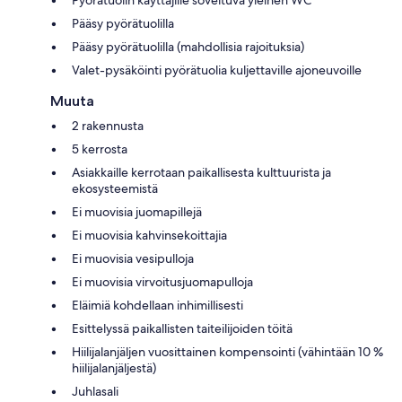
Pyörätuolin käyttäjille soveltuva yleinen WC
Pääsy pyörätuolilla
Pääsy pyörätuolilla (mahdollisia rajoituksia)
Valet-pysäköinti pyörätuolia kuljettaville ajoneuvoille
Muuta
2 rakennusta
5 kerrosta
Asiakkaille kerrotaan paikallisesta kulttuurista ja
ekosysteemistä
Ei muovisia juomapillejä
Ei muovisia kahvinsekoittajia
Ei muovisia vesipulloja
Ei muovisia virvoitusjuomapulloja
Eläimiä kohdellaan inhimillisesti
Esittelyssä paikallisten taiteilijoiden töitä
Hiilijalanjäljen vuosittainen kompensointi (vähintään 10 %
hiilijalanjäljestä)
Juhlasali