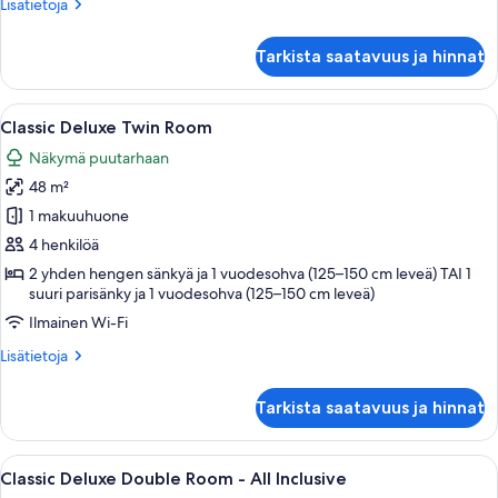
Lisätietoja
Lisätietoja
huoneesta
Classic
Tarkista saatavuus ja hinnat
Grande
Twin
Room
Avaa
Hotellihuone, jossa on suuri sänky, tele
7
Classic Deluxe Twin Room
kaikki
Näkymä puutarhaan
huonetyypin
48 m²
Classic
Deluxe
1 makuuhuone
Twin
4 henkilöä
Room
2 yhden hengen sänkyä ja 1 vuodesohva (125–150 cm leveä) TAI 1
kuvat
suuri parisänky ja 1 vuodesohva (125–150 cm leveä)
Ilmainen Wi-Fi
Lisätietoja
Lisätietoja
huoneesta
Classic
Tarkista saatavuus ja hinnat
Deluxe
Twin
Room
Avaa
Hotellihuone, jossa on suuri sänky, pu
6
Classic Deluxe Double Room - All Inclusive
kaikki