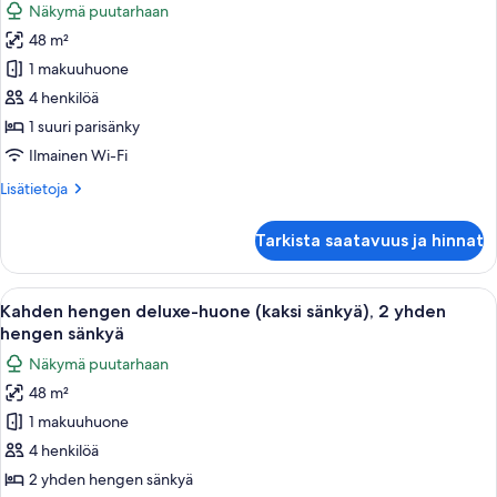
Näkymä puutarhaan
huonetyypin
48 m²
Classic
Deluxe
1 makuuhuone
Double
4 henkilöä
Room
1 suuri parisänky
-
Ilmainen Wi-Fi
All
Lisätietoja
Lisätietoja
Inclusive
huoneesta
kuvat
Classic
Tarkista saatavuus ja hinnat
Deluxe
Double
Room
Avaa
Hotellihuone, jossa on suuri sänky, työp
6
-
Kahden hengen deluxe-huone (kaksi sänkyä), 2 yhden
kaikki
All
hengen sänkyä
Inclusive
huonetyypin
Näkymä puutarhaan
Kahden
48 m²
hengen
1 makuuhuone
deluxe-
huone
4 henkilöä
(kaksi
2 yhden hengen sänkyä