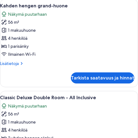
Avaa
Hotellihuone, jossa on suuri sänky, soh
7
Kahden hengen grand-huone
kaikki
Näkymä puutarhaan
huonetyypin
56 m²
Kahden
hengen
1 makuuhuone
grand-
4 henkilöä
huone
1 parisänky
kuvat
Ilmainen Wi-Fi
Lisätietoja
Lisätietoja
huoneesta
Kahden
Tarkista saatavuus ja hinnat
hengen
grand-
huone
Avaa
Hotellihuone, jossa on kaksi sänkyä, p
7
Classic Deluxe Double Room - All Inclusive
kaikki
Näkymä puutarhaan
huonetyypin
56 m²
Classic
Deluxe
1 makuuhuone
Double
4 henkilöä
Room