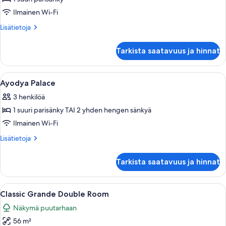
kuvat
Ilmainen Wi-Fi
Lisätietoja
Lisätietoja
huoneesta
Classic
Tarkista saatavuus ja hinnat
Deluxe
Double
Room
Avaa
Hotellihuone, jossa on kaksi sänkyä, pu
10
Ayodya Palace
kaikki
3 henkilöä
huonetyypin
1 suuri parisänky TAI 2 yhden hengen sänkyä
Ayodya
Palace
Ilmainen Wi-Fi
kuvat
Lisätietoja
Lisätietoja
huoneesta
Ayodya
Tarkista saatavuus ja hinnat
Palace
Avaa
Hotellihuone, jossa on suuri sänky, soh
7
Classic Grande Double Room
kaikki
Näkymä puutarhaan
huonetyypin
56 m²
Classic