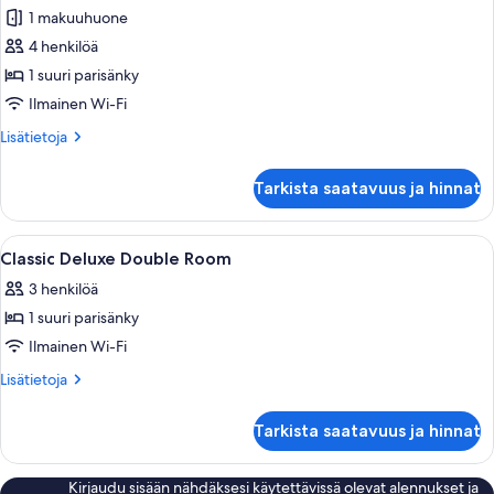
Grande
1 makuuhuone
Double
4 henkilöä
Room
1 suuri parisänky
kuvat
Ilmainen Wi-Fi
Lisätietoja
Lisätietoja
huoneesta
Classic
Tarkista saatavuus ja hinnat
Grande
Double
Room
Avaa
Hotellihuone, jossa on suuri sänky, ty
7
Classic Deluxe Double Room
kaikki
3 henkilöä
huonetyypin
1 suuri parisänky
Classic
Deluxe
Ilmainen Wi-Fi
Double
Lisätietoja
Lisätietoja
Room
huoneesta
Classic
kuvat
Tarkista saatavuus ja hinnat
Deluxe
Double
Room
Kirjaudu sisään nähdäksesi käytettävissä olevat alennukset ja