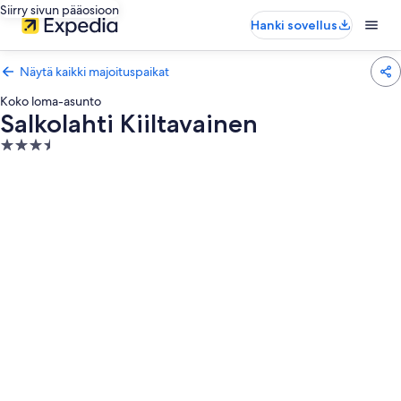
Siirry sivun pääosioon
Hanki sovellus
Näytä kaikki majoituspaikat
Koko loma-asunto
Salkolahti Kiiltavainen
3.5
tähden
majoituspaikka
Majoituspaikan
Salkolahti