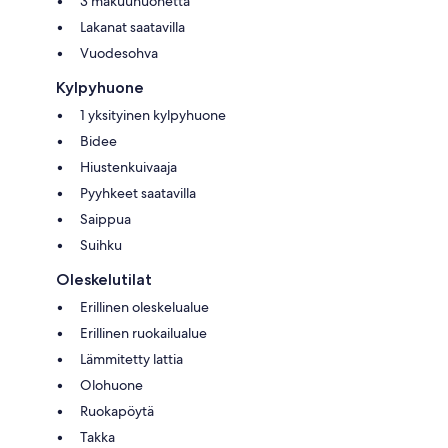
3 makuuhuonetta
Lakanat saatavilla
Vuodesohva
Kylpyhuone
1 yksityinen kylpyhuone
Bidee
Hiustenkuivaaja
Pyyhkeet saatavilla
Saippua
Suihku
Oleskelutilat
Erillinen oleskelualue
Erillinen ruokailualue
Lämmitetty lattia
Olohuone
Ruokapöytä
Takka