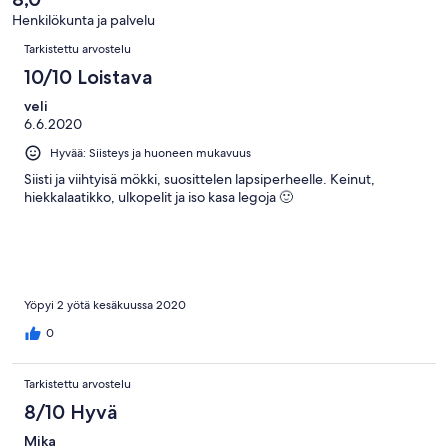
arvostelua
Henkilökunta ja palvelu
Arvostelut
Tarkistettu arvostelu
10/10 Loistava
veli
6.6.2020
Hyvää: Siisteys ja huoneen mukavuus
Siisti ja viihtyisä mökki, suosittelen lapsiperheelle. Keinut,
hiekkalaatikko, ulkopelit ja iso kasa legoja 🙂
Yöpyi 2 yötä kesäkuussa 2020
0
Tarkistettu arvostelu
8/10 Hyvä
Mika