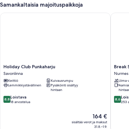
Samankaltaisia majoituspaikkoja
Holiday Club Punkaharju
Break S
Holiday
Break
Holiday Club Punkaharju
Break 
Club
Sokos
Savonlinna
Nurmes
Punkaharju
Hotel
Keittiö
Kuivausrumpu
Uima-a
Savonlinna
Bomba
Lemmikkiystävällinen
Pysäköinti sisältyy
Aamiai
Nurmes
hintaan
hintaa
8.8
8.6
Loistava
Lois
8,8
8,6
kautta
kautta
18 arvostelua
253 
10,
10,
Loistava,
Loistava,
Hinta
164 €
18
253
on
sisältää verot ja maksut
arvostelua
arvostel
164 €
31.8.–1.9.