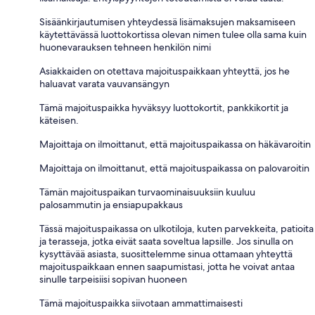
Sisäänkirjautumisen yhteydessä lisämaksujen maksamiseen
käytettävässä luottokortissa olevan nimen tulee olla sama kuin
huonevarauksen tehneen henkilön nimi
Asiakkaiden on otettava majoituspaikkaan yhteyttä, jos he
haluavat varata vauvansängyn
Tämä majoituspaikka hyväksyy luottokortit, pankkikortit ja
käteisen.
Majoittaja on ilmoittanut, että majoituspaikassa on häkävaroitin
Majoittaja on ilmoittanut, että majoituspaikassa on palovaroitin
Tämän majoituspaikan turvaominaisuuksiin kuuluu
palosammutin ja ensiapupakkaus
Tässä majoituspaikassa on ulkotiloja, kuten parvekkeita, patioita
ja terasseja, jotka eivät saata soveltua lapsille. Jos sinulla on
kysyttävää asiasta, suosittelemme sinua ottamaan yhteyttä
majoituspaikkaan ennen saapumistasi, jotta he voivat antaa
sinulle tarpeisiisi sopivan huoneen
Tämä majoituspaikka siivotaan ammattimaisesti