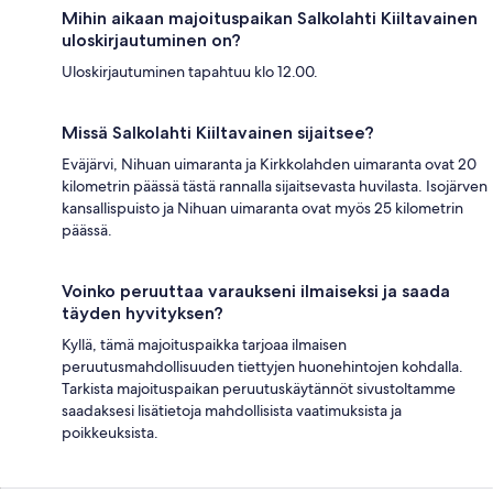
Mihin aikaan majoituspaikan Salkolahti Kiiltavainen
uloskirjautuminen on?
Uloskirjautuminen tapahtuu klo 12.00.
Missä Salkolahti Kiiltavainen sijaitsee?
Eväjärvi, Nihuan uimaranta ja Kirkkolahden uimaranta ovat 20
kilometrin päässä tästä rannalla sijaitsevasta huvilasta. Isojärven
kansallispuisto ja Nihuan uimaranta ovat myös 25 kilometrin
päässä.
Voinko peruuttaa varaukseni ilmaiseksi ja saada
täyden hyvityksen?
Kyllä, tämä majoituspaikka tarjoaa ilmaisen
peruutusmahdollisuuden tiettyjen huonehintojen kohdalla.
Tarkista majoituspaikan peruutuskäytännöt sivustoltamme
saadaksesi lisätietoja mahdollisista vaatimuksista ja
poikkeuksista.