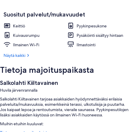
Suositut palvelut/mukavuudet
Keittiö
Pyykinpesukone
Kuivausrumpu
Pysäköinti sisältyy hintaan
Ilmainen Wi-Fi
Ilmastointi
Näytä kaikki
Tietoja majoituspaikasta
Salkolahti Kiiltavainen
Huvila järvenrannalla
Salkolahti Kiiltavainen tarjoaa asiakkaiden hyödynnettäväksi erilaisia
palveluita/mukavuuksia, esimerkkeinä terassi, ulkotulisija ja puutarha.
Jos kaipaat lepoa ja rentoutumista, vieraile saunassa. Pyykinpesutilojen
lisäksi asiakkaiden käytössä on ilmainen Wi-Fi huoneessa.
Muihin etuihin kuuluvat: