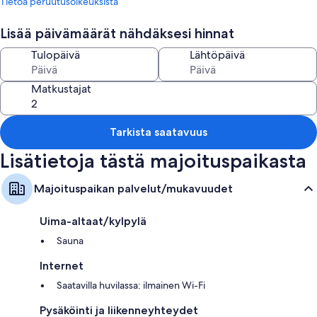
Tietoa peruutusoikeuksista
Ilmainen omatoiminen pysäköinti
Grillejä, savuttomat tilat ja ulkokalusteet
Lisää päivämäärät nähdäksesi hinnat
Huoneiden varustelu
Tulopäivä
Lähtöpäivä
Kaikki huoneet on yksilöllisesti kalustetun, ja niiden tarjoamiin
mukavuuksiin lukeutuvat takat ja lämmitetyt lattiat sekä myös
Matkustajat
kannettavalle tietokoneelle sopivat työtilat ja ilmastointi.
Muihin palveluihin/mukavuuksiin lukeutuvat:
Tarkista saatavuus
Syöttötuolit ja vauvan matkasängyt
Lisätietoja tästä majoituspaikasta
Kylpyhuoneet, joista löytyy suihkut ja bideet
Televisio, josta löytyy DVD-soitin
Majoituspaikan palvelut/mukavuudet
Yksityiset pihat, vaatekaapit/komerot ja lämmitetyt lattiat
Uima-altaat/kylpylä
Sauna
Internet
Saatavilla huvilassa: ilmainen Wi-Fi
Pysäköinti ja liikenneyhteydet