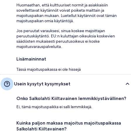
Huomaathan, että kulttuuriset normit ja asiakkaisiin
sovellettavat käytännöt voivat poiketa maittain ja
majoituspaikan mukaan. Luetellut käytännöt ovat tämän
majoituspaikan omia käytäntöjä.
Jos peruutat varauksesi, sinua koskee majoittajan
peruutuskäytäntö. EU:n kuluttajan oikeuksia koskevien
säädösten mukaisesti peruutusoikeus ei koske
majoitusvarauspalveluita.
Lisämaininnat
Tässä majoituspaikassa ei ole hissejä
Usein kysytyt kysymykset
Onko Salkolahti Kiiltavainen lemmikkiystävällinen?
Ei, tämä majoituspaikka ei salli lemmikkejä.
Kuinka paljon maksaa majoitus majoituspaikassa
Salkolahti Kiiltavainen?