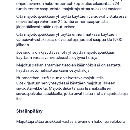
ohjeet avaimen hakemiseen sähköpostitse aikaisintaan 24
tuntia ennen saapumista. majoittaja ottaa asiakkaat vastaan.
Ota majoituspaikkaan yhteyttä käyttäen varausvahvistuksessa
olevia tietoja vähintään 24 tuntia ennen saapumista
järjestääksesi sisäänkirjautumisen
Ota majoituspaikkaan yhteyttä ennen matkaasi käyttäen
varausvahvistuksessa olevia tietoja, jos aiot saapua klo 19.00
jälkeen
Jos sinulla on kysyttävää, ota yhteyttä majoituspaikkaan
käyttäen varausvahvistuksesta löytyviä tietoja
Majoituspaikan antamien tietojen käännöksissä on saatettu
käyttää automatisoituja käännöstyökaluja
Huomaathan, että sinun on siivottava majoitustila
uloskirjautumisen yhteydessä käyttäen majoitusliikkeen
siivoustarvikkeita. Majoitusliike tarjoaa lisämaksullisen
siivouspalvelun asiakkaille, jotka eivät halua siistiä majoitustiloja
itse.
Sisäänpääsy
Majoittaja ottaa asiakkaat vastaan, avaimen haku, turvalokero