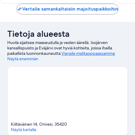
Vertaile samankaltaisiin majoituspaikkoihin
Tietoja alueesta
Huvila sijaitsee maaseudulla ja veden äärellä. Isojärven
kansallispuisto ja Eväjärvi ovat hyviä kohteita, joissa ihailla
paikallista luonnonkauneutta.
Vieraile matkaoppaassamme
kohteeseen Orivesi
Näytä enemmän
Orivesi: näytä lisää huviloita
Kiiltäväinen 14, Orivesi, 35420
Näytä kartalla