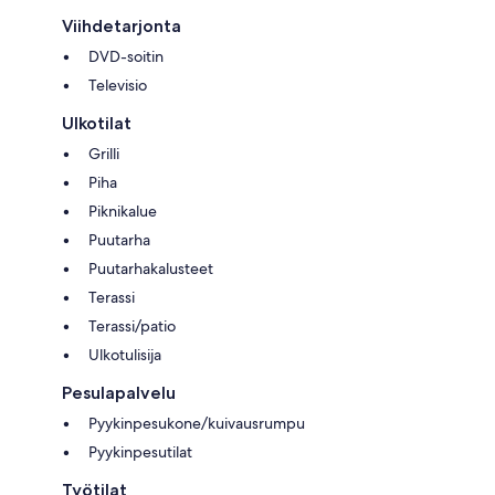
Viihdetarjonta
DVD-soitin
Televisio
Ulkotilat
Grilli
Piha
Piknikalue
Puutarha
Puutarhakalusteet
Terassi
Terassi/patio
Ulkotulisija
Pesulapalvelu
Pyykinpesukone/kuivausrumpu
Pyykinpesutilat
Työtilat