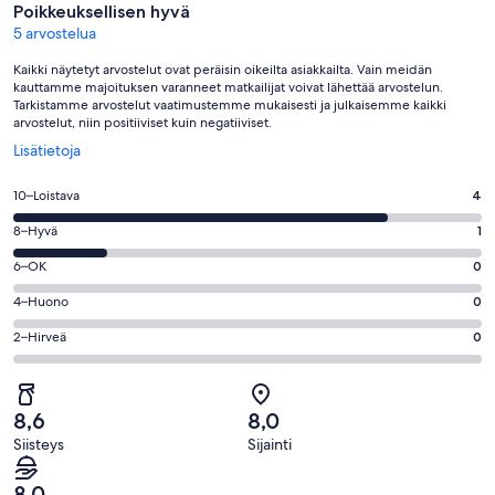
Poikkeuksellisen hyvä
5 arvostelua
Kaikki näytetyt arvostelut ovat peräisin oikeilta asiakkailta. Vain meidän
kauttamme majoituksen varanneet matkailijat voivat lähettää arvostelun.
Tarkistamme arvostelut vaatimustemme mukaisesti ja julkaisemme kaikki
arvostelut, niin positiiviset kuin negatiiviset.
Avautuu
Lisätietoja
uuteen
ikkunaan
Arvosana
10–Loistava
4
10
Arvosana
8–Hyvä
1
-
8
Loistava.
Arvosana
6–OK
0
-
4
6
Hyvä.
Arvosana
4–Huono
0
kautta
-
1
4
5
OK.
Arvosana
2–Hirveä
0
kautta
-
arvostelua
0
2
5
Huono.
kautta
-
arvostelua
0
5
Hirveä.
kautta
8,6
8,0
arvostelua
0
5
Siisteys
Sijainti
kautta
arvostelua
5
8,0