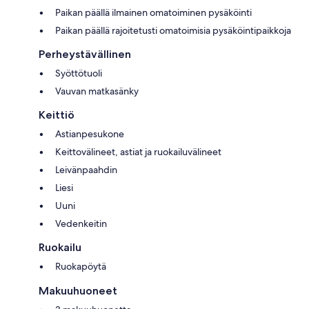
Paikan päällä ilmainen omatoiminen pysäköinti
Paikan päällä rajoitetusti omatoimisia pysäköintipaikkoja
Perheystävällinen
Syöttötuoli
Vauvan matkasänky
Keittiö
Astianpesukone
Keittovälineet, astiat ja ruokailuvälineet
Leivänpaahdin
Liesi
Uuni
Vedenkeitin
Ruokailu
Ruokapöytä
Makuuhuoneet