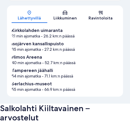
Kartta
Lähettyvillä
Liikkuminen
Ravintoloita
Kirkkolahden uimaranta
21 min ajomatka
- 26.2 km:n päässä
Isojärven kansallispuisto
35 min ajomatka
- 27.2 km:n päässä
Himos Areena
40 min ajomatka
- 52.7 km:n päässä
Tampereen jäähalli
54 min ajomatka
- 71.1 km:n päässä
Serlachius-museot
55 min ajomatka
- 66.9 km:n päässä
Salkolahti Kiiltavainen –
arvostelut
Arvostelut