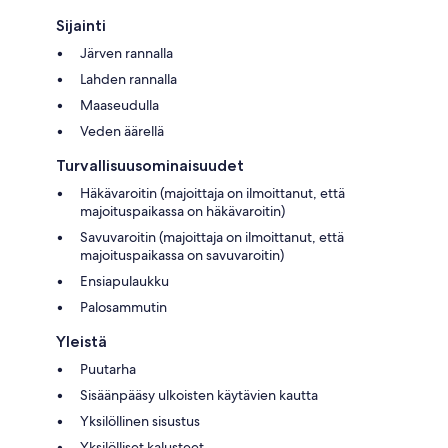
Sijainti
Järven rannalla
Lahden rannalla
Maaseudulla
Veden äärellä
Turvallisuusominaisuudet
Häkävaroitin (majoittaja on ilmoittanut, että
majoituspaikassa on häkävaroitin)
Savuvaroitin (majoittaja on ilmoittanut, että
majoituspaikassa on savuvaroitin)
Ensiapulaukku
Palosammutin
Yleistä
Puutarha
Sisäänpääsy ulkoisten käytävien kautta
Yksilöllinen sisustus
Yksilölliset kalusteet