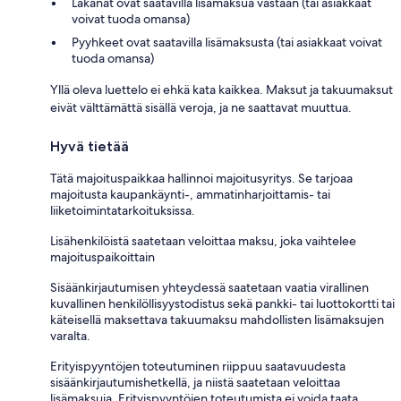
Lakanat ovat saatavilla lisämaksua vastaan (tai asiakkaat
voivat tuoda omansa)
Pyyhkeet ovat saatavilla lisämaksusta (tai asiakkaat voivat
tuoda omansa)
Yllä oleva luettelo ei ehkä kata kaikkea. Maksut ja takuumaksut
eivät välttämättä sisällä veroja, ja ne saattavat muuttua.
Hyvä tietää
Tätä majoituspaikkaa hallinnoi majoitusyritys. Se tarjoaa
majoitusta kaupankäynti-, ammatinharjoittamis- tai
liiketoimintatarkoituksissa.
Lisähenkilöistä saatetaan veloittaa maksu, joka vaihtelee
majoituspaikoittain
Sisäänkirjautumisen yhteydessä saatetaan vaatia virallinen
kuvallinen henkilöllisyystodistus sekä pankki- tai luottokortti tai
käteisellä maksettava takuumaksu mahdollisten lisämaksujen
varalta.
Erityispyyntöjen toteutuminen riippuu saatavuudesta
sisäänkirjautumishetkellä, ja niistä saatetaan veloittaa
lisämaksuja. Erityispyyntöjen toteutumista ei voida taata.