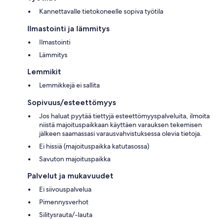
Kannettavalle tietokoneelle sopiva työtila
Ilmastointi ja lämmitys
Ilmastointi
Lämmitys
Lemmikit
Lemmikkejä ei sallita
Sopivuus/esteettömyys
Jos haluat pyytää tiettyjä esteettömyyspalveluita, ilmoita
niistä majoituspaikkaan käyttäen varauksen tekemisen
jälkeen saamassasi varausvahvistuksessa olevia tietoja.
Ei hissiä (majoituspaikka katutasossa)
Savuton majoituspaikka
Palvelut ja mukavuudet
Ei siivouspalvelua
Pimennysverhot
Silitysrauta/-lauta