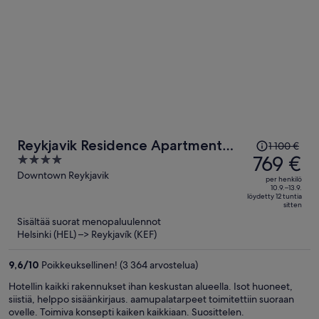
Hinta
Reykjavik Residence Apartment
1 100 €
oli
769 €
4
Hotel
1 100 €,
out
Downtown Reykjavik
per henkilö
hinta
of
10.9.–13.9.
löydetty 12 tuntia
on
5
sitten
nyt
Sisältää suorat menopaluulennot
769 €
Helsinki (HEL) –> Reykjavík (KEF)
per
henkilö
9,6
/
10
Poikkeuksellinen! (3 364 arvostelua)
Hotellin kaikki rakennukset ihan keskustan alueella. Isot huoneet,
siistiä, helppo sisäänkirjaus. aamupalatarpeet toimitettiin suoraan
ovelle. Toimiva konsepti kaiken kaikkiaan. Suosittelen.