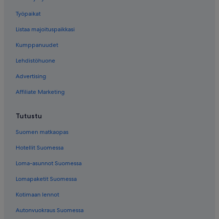
Työpaikat
Listaa majoituspaikkasi
Kumppanuudet
Lehdistöhuone
Advertising
Affiliate Marketing
Tutustu
Suomen matkaopas
Hotellit Suomessa
Loma-asunnot Suomessa
Lomapaketit Suomessa
Kotimaan lennot
Autonvuokraus Suomessa