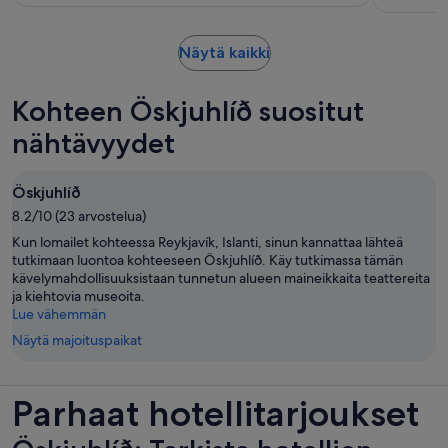
aikuinen
Aukeaa
Näytä kaikki
uudelle
välilehdelle
Kohteen Öskjuhlíð suositut
nähtävyydet
Öskjuhlíð
8.2/10 (23 arvostelua)
Kun lomailet kohteessa Reykjavík, Islanti, sinun kannattaa lähteä
tutkimaan luontoa kohteeseen Öskjuhlíð. Käy tutkimassa tämän
kävelymahdollisuuksistaan tunnetun alueen maineikkaita teattereita
ja kiehtovia museoita.
Lue vähemmän
Näytä majoituspaikat
Parhaat hotellitarjoukset