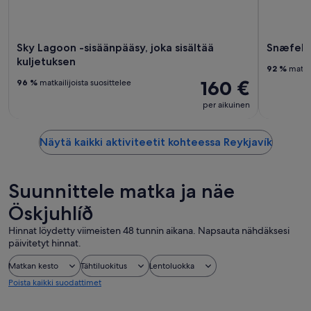
Sky Lagoon -sisäänpääsy, joka sisältää
Snæfells
kuljetuksen
92 %
matkai
160 €
96 %
matkailijoista suosittelee
per aikuinen
Näytä kaikki aktiviteetit kohteessa Reykjavík
Suunnittele matka ja näe
Öskjuhlíð
Hinnat löydetty viimeisten 48 tunnin aikana. Napsauta nähdäksesi
päivitetyt hinnat.
Matkan kesto
Tähtiluokitus
Lentoluokka
Poista kaikki suodattimet