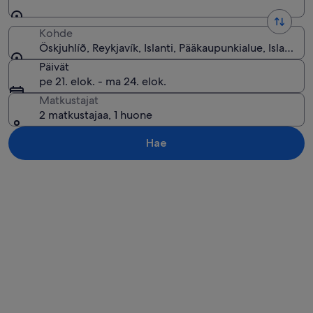
Kohde
Öskjuhlíð, Reykjavík, Islanti, Pääkaupunkialue, Islanti
Päivät
pe 21. elok. - ma 24. elok.
Matkustajat
2 matkustajaa, 1 huone
Hae
Tarkastele karttaa