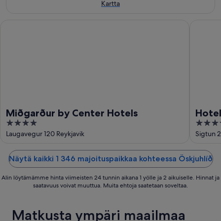
Kartta
Miðgarður by Center Hotels
Hotel Re
Miðgarður by Center Hotels
Hotel
4
4
out
out
Laugavegur 120 Reykjavik
Sigtun 2
of
of
5
5
Näytä kaikki 1 346 majoituspaikkaa kohteessa Öskjuhlíð
Alin löytämämme hinta viimeisten 24 tunnin aikana 1 yölle ja 2 aikuiselle. Hinnat ja
saatavuus voivat muuttua. Muita ehtoja saatetaan soveltaa.
Matkusta ympäri maailmaa