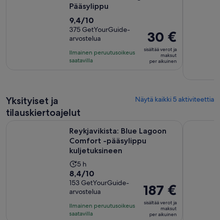
Pääsylippu
9.4
9,4/10
kautta
375 GetYourGuide-
Hinta
30 €
arvostelua
10,
on
375
sisältää verot ja
Ilmainen peruutusoikeus
30 €
maksut
arvostelua
saatavilla
per aikuinen
per
aikuinen
Yksityiset ja
Näytä kaikki 5 aktiviteettia
tilauskiertoajelut
Reykjavikista: Blue Lagoon Comfort -pääsylippu kuljetuksin
Reykjavik: I
Reykjavikista: Blue Lagoon
Comfort -pääsylippu
kuljetuksineen
Aktiviteetin
5 h
8.4
8,4/10
kesto
kautta
153 GetYourGuide-
on
Hinta
187 €
arvostelua
10,
5
on
153
sisältää verot ja
tuntia
Ilmainen peruutusoikeus
187 €
maksut
arvostelua
saatavilla
per aikuinen
per