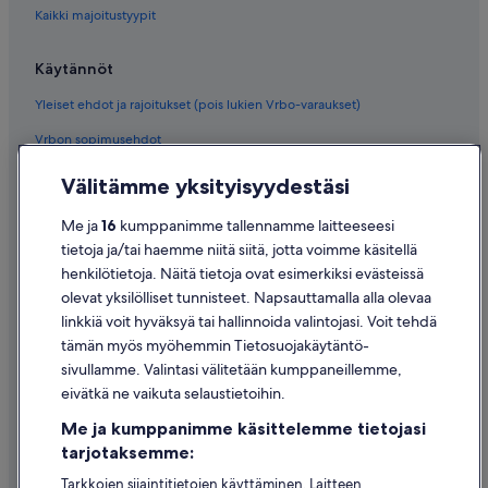
Kaikki majoitustyypit
Käytännöt
Yleiset ehdot ja rajoitukset (pois lukien Vrbo-varaukset)
Vrbon sopimusehdot
Saavutettavuus
Välitämme yksityisyydestäsi
Tietosuoja
Me ja
16
kumppanimme tallennamme laitteeseesi
Evästeet
tietoja ja/tai haemme niitä siitä, jotta voimme käsitellä
henkilötietoja. Näitä tietoja ovat esimerkiksi evästeissä
Käyttöehdot
olevat yksilölliset tunnisteet. Napsauttamalla alla olevaa
Oikeudelliset tiedot / ota meihin yhteyttä
linkkiä voit hyväksyä tai hallinnoida valintojasi. Voit tehdä
tämän myös myöhemmin Tietosuojakäytäntö-
Sisältövaatimukset ja ilmoituksen tekeminen sisällöstä
sivullamme. Valintasi välitetään kumppaneillemme,
eivätkä ne vaikuta selaustietoihin.
Tuki
Me ja kumppanimme käsittelemme tietojasi
Ota yhteyttä
tarjotaksemme:
Varauksen muuttaminen tai peruuttaminen
Tarkkojen sijaintitietojen käyttäminen. Laitteen