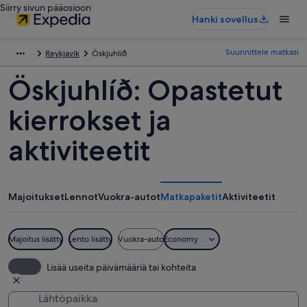
Siirry sivun pääosioon
Hanki sovellus
Suunnittele matkasi
Reykjavík
Öskjuhlíð
Öskjuhlíð: Opastetut
kierrokset ja
aktiviteetit
Majoitukset
Lennot
Vuokra-autot
Matkapaketit
Aktiviteetit
Majoitus lisätty
Lento lisätty
Vuokra-auto
Economy
Lisää useita päivämääriä tai kohteita
Lähtöpaikka