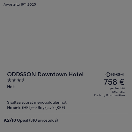
Arvosteltu 19.11.2025
Hinta
ODDSSON Downtown Hotel
1 083 €
oli
758 €
3.5
1 083 €,
out
Holt
per henkilö
hinta
of
10.9.–13.9.
löydetty 12 tuntia sitten
on
5
Sisältää suorat menopaluulennot
nyt
Helsinki (HEL) –> Reykjavík (KEF)
758 €
per
9,2
/
10
Upea! (310 arvostelua)
henkilö