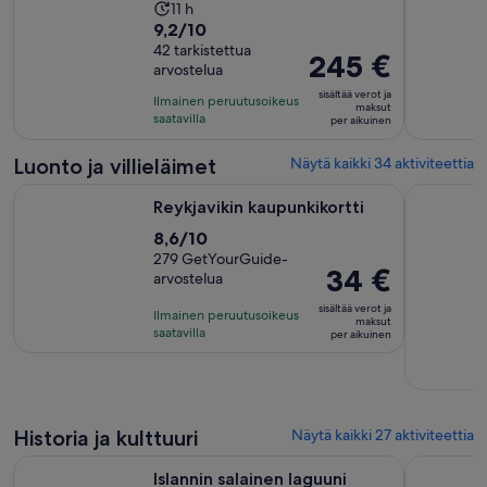
Aktiviteetin
11 h
9.2
9,2/10
kesto
kautta
42 tarkistettua
on
Hinta
245 €
arvostelua
10,
11
on
42
sisältää verot ja
tuntia
Ilmainen peruutusoikeus
245 €
maksut
arvostelua
saatavilla
per aikuinen
per
aikuinen
Luonto ja villieläimet
Näytä kaikki 34 aktiviteettia
Aukeaa uudelle välilehdelle
Reykjavikin kaupunkikortti
Valaidenkat
Reykjavikin kaupunkikortti
8.6
8,6/10
kautta
279 GetYourGuide-
Hinta
34 €
arvostelua
10,
on
279
sisältää verot ja
Ilmainen peruutusoikeus
34 €
maksut
arvostelua
saatavilla
per aikuinen
per
aikuinen
Historia ja kulttuuri
Näytä kaikki 27 aktiviteettia
Aukeaa uudelle välilehdel
Islannin salainen laguuni Pääsylippu
Reykjavik: 
Islannin salainen laguuni