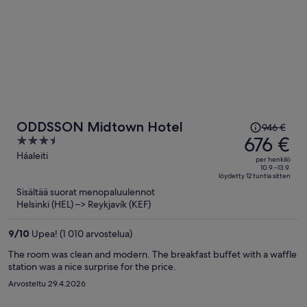
Hinta
ODDSSON Midtown Hotel
946 €
oli
676 €
3.5
946 €,
out
Háaleiti
per henkilö
hinta
of
10.9.–13.9.
löydetty 12 tuntia sitten
on
5
Sisältää suorat menopaluulennot
nyt
Helsinki (HEL) –> Reykjavík (KEF)
676 €
per
9
/
10
Upea! (1 010 arvostelua)
henkilö
The room was clean and modern. The breakfast buffet with a waffle
station was a nice surprise for the price.
Arvosteltu 29.4.2026