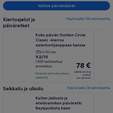
Valitse päivämäärät
Kiertoajelut ja
Näytä kaikki 126 aktiviteettia
päiväretket
Koko päivän Golden Circle Classic -kierros asiantuntijaoppa
Etelä-Isla
Koko päivän Golden Circle
Classic -kierros
asiantuntijaoppaan kanssa
Aktiviteetin
6 h 30 min
9.2
9,2/10
kesto
kautta
1 839 tarkistettua
on
Hinta
78 €
arvostelua
10,
6
on
1839
sisältää verot ja
tuntia
Ilmainen peruutusoikeus
78 €
maksut
arvostelua
saatavilla
ja
per aikuinen
per
30
aikuinen
Seikkailu ja ulkoilu
Näytä kaikki 36 aktiviteettia
minuuttia
Katlan jääluola ja etelärannikon päiväretki Reykjavikista käsin
Meradalirin
Katlan jääluola ja
etelärannikon päiväretki
Reykjavikista käsin