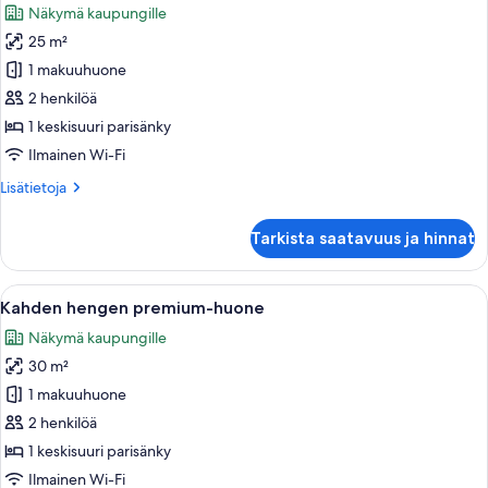
Näkymä kaupungille
huonetyypin
25 m²
Kahden
hengen
1 makuuhuone
standard-
2 henkilöä
huone
1 keskisuuri parisänky
kuvat
Ilmainen Wi-Fi
Lisätietoja
Lisätietoja
huoneesta
Kahden
Tarkista saatavuus ja hinnat
hengen
standard-
huone
Avaa
Hotellihuone, jossa on suuri sänky, työ
6
Kahden hengen premium-huone
kaikki
Näkymä kaupungille
huonetyypin
30 m²
Kahden
hengen
1 makuuhuone
premium-
2 henkilöä
huone
1 keskisuuri parisänky
kuvat
Ilmainen Wi-Fi