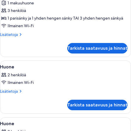
1 makuuhuone
Premium-
huone
3 henkilöä
kuvat
1 parisänky ja 1 yhden hengen sänky TAI 3 yhden hengen sänkyä
Ilmainen Wi-Fi
Lisätietoja
Lisätietoja
huoneesta
Premium-
Tarkista saatavuus ja hinnat
huone
Avaa
Hotellihuone, jossa on suuri sänky, pu
1
Huone
kaikki
2 henkilöä
huonetyypin
Ilmainen Wi-Fi
Huone
kuvat
Lisätietoja
Lisätietoja
huoneesta
Huone
Tarkista saatavuus ja hinnat
Avaa
Hotellihuone, jossa on sänky, yöpöydät,
3
Huone
kaikki