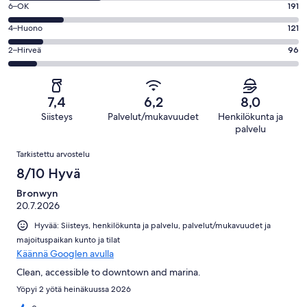
Loistava.
Arvosana
6–OK
191
-
273
6
Hyvä.
Arvosana
4–Huono
121
kautta
-
322
4
1003
OK.
Arvosana
2–Hirveä
96
kautta
-
arvostelua
191
2
1003
Huono.
kautta
-
arvostelua
121
1003
Hirveä.
kautta
7,4
6,2
8,0
arvostelua
96
1003
Siisteys
Palvelut/mukavuudet
Henkilökunta ja
kautta
arvostelua
palvelu
1003
Arvostelut
arvostelua
Tarkistettu arvostelu
8/10 Hyvä
Bronwyn
20.7.2026
Hyvää: Siisteys, henkilökunta ja palvelu, palvelut/mukavuudet ja
majoituspaikan kunto ja tilat
Käännä Googlen avulla
Clean, accessible to downtown and marina.
Yöpyi 2 yötä heinäkuussa 2026