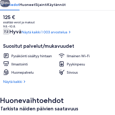
25+
Yleistiedot
Huoneet
Sijainti
Käytännöt
Nykyinen
125 €
hinta
sisältää verot ja maksut
on
9.8.–10.8.
125 €
Arvostelut
Hyvä
7,2
Näytä kaikki 1 003 arvostelua
7,2 kautta 10.
Suositut palvelut/mukavuudet
Pysäköinti sisältyy hintaan
Ilmainen Wi-Fi
Neljän hengen premium-huone | Työpöy
Ilmastointi
Pyykinpesu
Huonepalvelu
Siivous
Näytä kaikki
Huonevaihtoehdot
Tarkista näiden päivien saatavuus