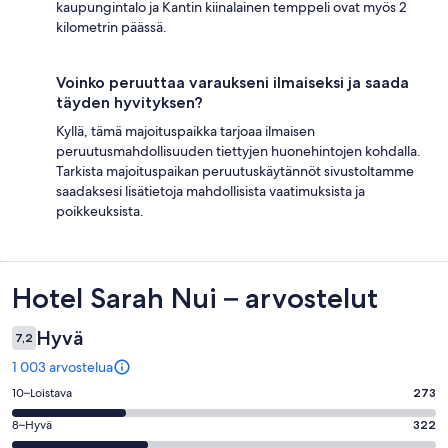
kaupungintalo ja Kantin kiinalainen temppeli ovat myös 2
kilometrin päässä.
Voinko peruuttaa varaukseni ilmaiseksi ja saada
täyden hyvityksen?
Kyllä, tämä majoituspaikka tarjoaa ilmaisen
peruutusmahdollisuuden tiettyjen huonehintojen kohdalla.
Tarkista majoituspaikan peruutuskäytännöt sivustoltamme
saadaksesi lisätietoja mahdollisista vaatimuksista ja
poikkeuksista.
Arvostelut
Hotel Sarah Nui – arvostelut
Hyvä
7,2
1 003 arvostelua
Arvosana
10–Loistava
273
10
Arvosana
8–Hyvä
322
-
8