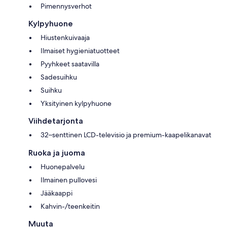
Pimennysverhot
Kylpyhuone
Hiustenkuivaaja
Ilmaiset hygieniatuotteet
Pyyhkeet saatavilla
Sadesuihku
Suihku
Yksityinen kylpyhuone
Viihdetarjonta
32–senttinen LCD-televisio ja premium-kaapelikanavat
Ruoka ja juoma
Huonepalvelu
Ilmainen pullovesi
Jääkaappi
Kahvin-/teenkeitin
Muuta