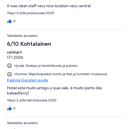
It was clean staff very nice location very central.
Yöpyi 6 yötä joulukuussa 2025
0
Tarkistettu arvostelu
6/10 Kohtalainen
celmart
17.1.2026
Hyvää: Siisteys ja henkilökunta ja palvelu
Huonoa: Majoituspaikan kunto ja tilat ja huoneen mukavuus
Käännä Googlen avulla
Hotel está muito antigo,o que vale, é muito perto das
balsas(ferry)
Yöpyi 2 yötä tammikuussa 2026
0
Tarkistettu arvostelu