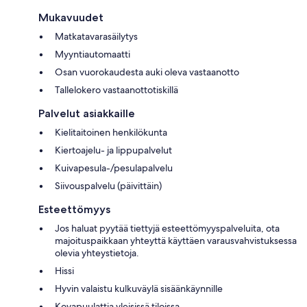
Mukavuudet
Matkatavarasäilytys
Myyntiautomaatti
Osan vuorokaudesta auki oleva vastaanotto
Tallelokero vastaanottotiskillä
Palvelut asiakkaille
Kielitaitoinen henkilökunta
Kiertoajelu- ja lippupalvelut
Kuivapesula-/pesulapalvelu
Siivouspalvelu (päivittäin)
Esteettömyys
Jos haluat pyytää tiettyjä esteettömyyspalveluita, ota
majoituspaikkaan yhteyttä käyttäen varausvahvistuksessa
olevia yhteystietoja.
Hissi
Hyvin valaistu kulkuväylä sisäänkäynnille
Kovapuulattia yleisissä tiloissa