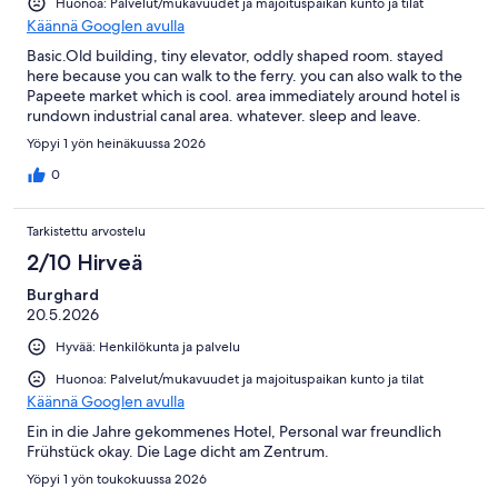
Huonoa: Palvelut/mukavuudet ja majoituspaikan kunto ja tilat
Käännä Googlen avulla
Basic.Old building, tiny elevator, oddly shaped room. stayed
here because you can walk to the ferry. you can also walk to the
Papeete market which is cool. area immediately around hotel is
rundown industrial canal area. whatever. sleep and leave.
Yöpyi 1 yön heinäkuussa 2026
0
Tarkistettu arvostelu
2/10 Hirveä
Burghard
20.5.2026
Hyvää: Henkilökunta ja palvelu
Huonoa: Palvelut/mukavuudet ja majoituspaikan kunto ja tilat
Käännä Googlen avulla
Ein in die Jahre gekommenes Hotel, Personal war freundlich
Frühstück okay. Die Lage dicht am Zentrum.
Yöpyi 1 yön toukokuussa 2026