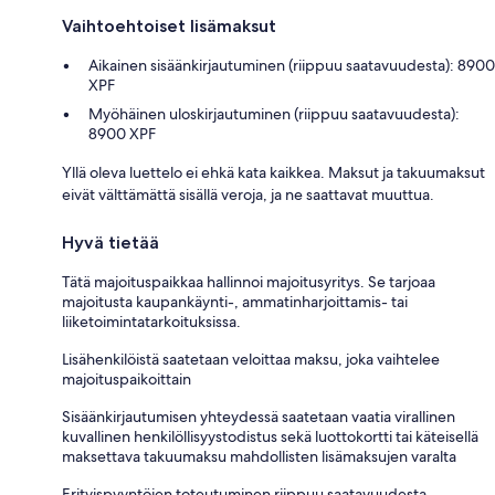
Vaihtoehtoiset lisämaksut
Aikainen sisäänkirjautuminen (riippuu saatavuudesta): 8900
XPF
Myöhäinen uloskirjautuminen (riippuu saatavuudesta):
8900 XPF
Yllä oleva luettelo ei ehkä kata kaikkea. Maksut ja takuumaksut
eivät välttämättä sisällä veroja, ja ne saattavat muuttua.
Hyvä tietää
Tätä majoituspaikkaa hallinnoi majoitusyritys. Se tarjoaa
majoitusta kaupankäynti-, ammatinharjoittamis- tai
liiketoimintatarkoituksissa.
Lisähenkilöistä saatetaan veloittaa maksu, joka vaihtelee
majoituspaikoittain
Sisäänkirjautumisen yhteydessä saatetaan vaatia virallinen
kuvallinen henkilöllisyystodistus sekä luottokortti tai käteisellä
maksettava takuumaksu mahdollisten lisämaksujen varalta
Erityispyyntöjen toteutuminen riippuu saatavuudesta