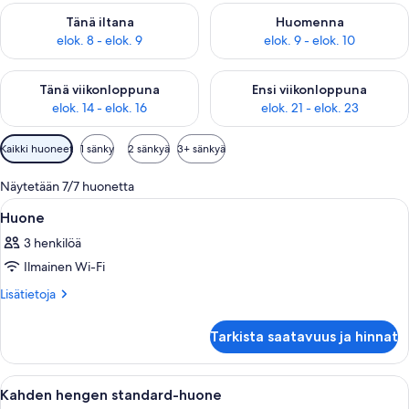
Tarkista tämän illan saatavuus elok. 8 - elok. 9
Tarkista huomisen saatavuus el
Tänä iltana
Huomenna
elok. 8 - elok. 9
elok. 9 - elok. 10
Tarkista tämän viikonlopun saatavuus elok. 14 - elok. 16
Tarkista ensi viikonlopun saata
Tänä viikonloppuna
Ensi viikonloppuna
elok. 14 - elok. 16
elok. 21 - elok. 23
Huoneille
Kaikki huoneet
1 sänky
2 sänkyä
3+ sänkyä
saatavilla
olevia
Näytetään 7/7 huonetta
suodattimia
Avaa
Hotellihuone, jossa on kaksi sänkyä, ty
6
Huone
kaikki
3 henkilöä
huonetyypin
Ilmainen Wi-Fi
Huone
kuvat
Lisätietoja
Lisätietoja
huoneesta
Huone
Tarkista saatavuus ja hinnat
Avaa
Hotellihuone, jossa on suuri sänky, ka
6
Kahden hengen standard-huone
kaikki