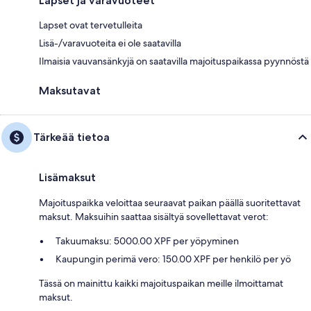
Lapset ja varavuoteet
Lapset ovat tervetulleita
Lisä-/varavuoteita ei ole saatavilla
Ilmaisia vauvansänkyjä on saatavilla majoituspaikassa pyynnöstä
Maksutavat
Tärkeää tietoa
Lisämaksut
Majoituspaikka veloittaa seuraavat paikan päällä suoritettavat
maksut. Maksuihin saattaa sisältyä sovellettavat verot:
Takuumaksu: 5000.00 XPF per yöpyminen
Kaupungin perimä vero: 150.00 XPF per henkilö per yö
Tässä on mainittu kaikki majoituspaikan meille ilmoittamat
maksut.