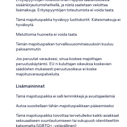
sisäänkirjautumishetkellä, ja niistä saatetaan veloittaa
lisämaksuja. Erityispyyntöjen toteutumista ei voida taata.
Tämä majoituspaikka hyväksyy luottokortit. Käteismaksuja ei
hyväksytä.
Meluttomia huoneita ei voida taata
Tämän majoituspaikan turvallisuusominaisuuksiin kuuluu
palosammutin
Jos peruutat varauksesi, sinua koskee majoittajan
peruutuskäytäntö. EU:n kuluttajan oikeuksia koskevien
säädösten mukaisesti peruutusoikeus ei koske
majoitusvarauspalveluita.
Lisämaininnat
Tämä majoituspaikka ei salli lemmikkejä ja avustajaeläimiä
Autoa suositellaan tähän majoituspaikkaan pääsemiseksi
Tämä majoituspaikka toivottaa tervetulleiksi kaikki asiakkaat
seksuaaliseen suuntautumiseen tai sukupuoli-identiteettiin
katsomatta (LGBTQ+ -ystävällinen)