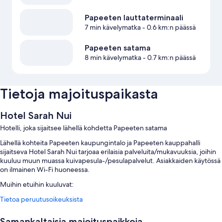
Papeeten lauttaterminaali
7 min kävelymatka
- 0.6 km:n päässä
Papeeten satama
8 min kävelymatka
- 0.7 km:n päässä
Tietoja majoituspaikasta
Hotel Sarah Nui
Hotelli, joka sijaitsee lähellä kohdetta Papeeten satama
Lähellä kohteita Papeeten kaupungintalo ja Papeeten kauppahalli
sijaitseva Hotel Sarah Nui tarjoaa erilaisia palveluita/mukavuuksia, joihin
kuuluu muun muassa kuivapesula-/pesulapalvelut. Asiakkaiden käytössä
on ilmainen Wi-Fi huoneessa.
Muihin etuihin kuuluvat:
Tietoa peruutusoikeuksista
Ilmainen omatoiminen pysäköinti
Hissi, televisio aulassa ja kielitaitoinen henkilökunta
Samankaltaisia majoituspaikkoja