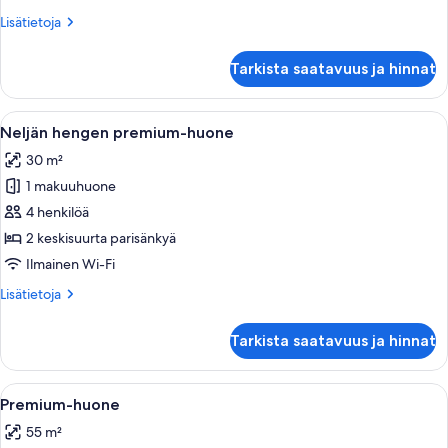
Lisätietoja
Lisätietoja
huoneesta
Kahden
Tarkista saatavuus ja hinnat
hengen
premium-
huone
Avaa
Hotellihuone, jossa on kaksi sänkyä, ty
5
Neljän hengen premium-huone
kaikki
30 m²
huonetyypin
1 makuuhuone
Neljän
hengen
4 henkilöä
premium-
2 keskisuurta parisänkyä
huone
Ilmainen Wi-Fi
kuvat
Lisätietoja
Lisätietoja
huoneesta
Neljän
Tarkista saatavuus ja hinnat
hengen
premium-
huone
Avaa
Hotellihuone, jossa on kaksi sänkyä, ty
6
Premium-huone
kaikki
55 m²
huonetyypin