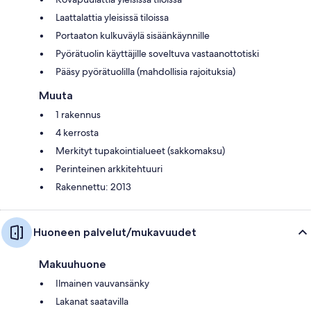
Laattalattia yleisissä tiloissa
Portaaton kulkuväylä sisäänkäynnille
Pyörätuolin käyttäjille soveltuva vastaanottotiski
Pääsy pyörätuolilla (mahdollisia rajoituksia)
Muuta
1 rakennus
4 kerrosta
Merkityt tupakointialueet (sakkomaksu)
Perinteinen arkkitehtuuri
Rakennettu: 2013
Huoneen palvelut/mukavuudet
Makuuhuone
Ilmainen vauvansänky
Lakanat saatavilla