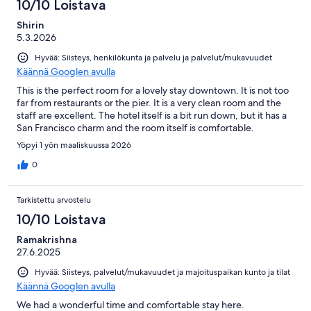
10/10 Loistava
Shirin
5.3.2026
Hyvää: Siisteys, henkilökunta ja palvelu ja palvelut/mukavuudet
Käännä Googlen avulla
This is the perfect room for a lovely stay downtown. It is not too
far from restaurants or the pier. It is a very clean room and the
staff are excellent. The hotel itself is a bit run down, but it has a
San Francisco charm and the room itself is comfortable.
Yöpyi 1 yön maaliskuussa 2026
0
Tarkistettu arvostelu
10/10 Loistava
Ramakrishna
27.6.2025
Hyvää: Siisteys, palvelut/mukavuudet ja majoituspaikan kunto ja tilat
Käännä Googlen avulla
We had a wonderful time and comfortable stay here.