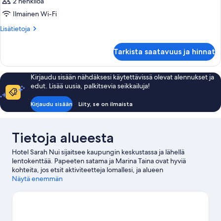
2 henkilöä
huonetyypin
Ilmainen Wi-Fi
Huone
kuvat
Lisätietoja
Lisätietoja
huoneesta
Huone
Tarkista saatavuus ja hinnat
Kirjaudu sisään nähdäksesi käytettävissä olevat alennukset ja
edut. Lisää uusia, palkitsevia seikkailuja!
Kirjaudu sisään
Liity, se on ilmaista
Tietoja alueesta
Hotel Sarah Nui sijaitsee kaupungin keskustassa ja lähellä
lentokenttää. Papeeten satama ja Marina Taina ovat hyviä
kohteita, jos etsit aktiviteetteja lomallesi, ja alueen
luonnonkauneuteen voi tutustua kohteissa Point Venuksen
Näytä enemmän
mustan hiekan ranta ja Mont Orohena (vuori). Papeeten
kaupungintalo ja Papeeten kauppahalli ovat kaksi muuta
paikkaa, joissa kannattaa vierailla.
Vieraile matkaoppaassamme
kohteeseen Papeete