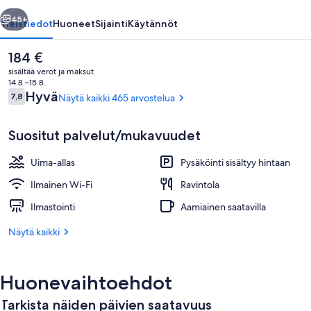
llinen
Seuraava
45+
Yleistiedot
Huoneet
Sijainti
Käytännöt
Nykyinen
184 €
hinta
sisältää verot ja maksut
on
14.8.–15.8.
184 €
Arvostelut
Hyvä
7,8
Näytä kaikki 465 arvostelua
7,8 kautta 10.
Suositut palvelut/mukavuudet
Uima-allas
Pysäköinti sisältyy hintaan
Ulkouima-allas
Ilmainen Wi-Fi
Ravintola
Ilmastointi
Aamiainen saatavilla
Näytä kaikki
Huonevaihtoehdot
Tarkista näiden päivien saatavuus