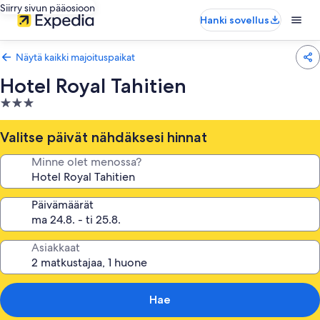
Siirry sivun pääosioon
Hanki sovellus
Näytä kaikki majoituspaikat
Hotel Royal Tahitien
3.0
tähden
majoituspaikka
Valitse päivät nähdäksesi hinnat
Minne olet menossa?
Päivämäärät
Asiakkaat
Hae