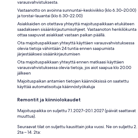
varausvahvistuksesta.
Vastaanotto on avoinna sunnuntai–keskiviikko (klo 6.30–20.00)
ja torstai–lauantai (klo 6.30–22.00)
Asiakkaiden on otettava yhteyttä majoituspaikkaan etukäteen
saadakseen sisäänkirjautumisohjeet. Vastaanoton henkilökunta
ottaa saapuvat asiakkaat vastaan paikan päällä.
Ota majoituspaikkaan yhteyttä käyttäen varausvahvistuksessa
olevia tietoja vähintään 24 tuntia ennen saapumista
järjestääksesi sisäänkirjautumisen
Ota majoituspaikkaan yhteyttä ennen matkaasi käyttäen
varausvahvistuksessa olevia tietoja, jos aiot saapua klo 20.00
jälkeen
Majoituspaikan antamien tietojen käännöksissä on saatettu
käyttää automatisoituja käännöstyökaluja
Remontit ja kiinniolokaudet
Majoituspaikka on suljettu 7.1.2027–20.1.2027 (päivät saattavat
muuttua).
Seuraavat tilat on suljettu kausittain joka vuosi. Ne on suljettu 2.
2ta – 14. 2ta: