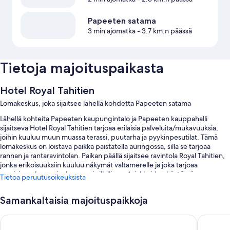
Papeeten satama
3 min ajomatka
- 3.7 km:n päässä
Tietoja majoituspaikasta
Hotel Royal Tahitien
Lomakeskus, joka sijaitsee lähellä kohdetta Papeeten satama
Lähellä kohteita Papeeten kaupungintalo ja Papeeten kauppahalli
sijaitseva Hotel Royal Tahitien tarjoaa erilaisia palveluita/mukavuuksia,
joihin kuuluu muun muassa terassi, puutarha ja pyykinpesutilat. Tämä
lomakeskus on loistava paikka paistatella auringossa, sillä se tarjoaa
rannan ja rantaravintolan. Paikan päällä sijaitsee ravintola Royal Tahitien,
jonka erikoisuuksiin kuuluu näkymät valtamerelle ja joka tarjoaa
aamiaisen, brunssin, lounaan ja illallisen. Asiakkaiden käytössä on
Tietoa peruutusoikeuksista
ilmainen Wi-Fi huoneessa (nopeus 25+ Mbit/s). Saatavilla on myös baari
ja business center.
Samankaltaisia majoituspaikkoja
Lisäksi asiakkailla on käytössään seuraavat edut yöpymisen aikana:
Hotel Tahiti Nui
Ninamu P
Ulkouima-allas