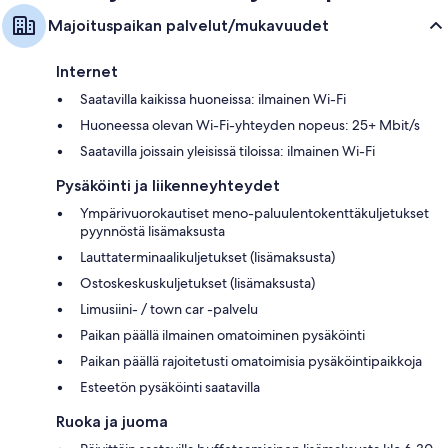
Majoituspaikan palvelut/mukavuudet
Internet
Saatavilla kaikissa huoneissa: ilmainen Wi-Fi
Huoneessa olevan Wi-Fi-yhteyden nopeus: 25+ Mbit/s
Saatavilla joissain yleisissä tiloissa: ilmainen Wi-Fi
Pysäköinti ja liikenneyhteydet
Ympärivuorokautiset meno-paluulentokenttäkuljetukset
pyynnöstä lisämaksusta
Lauttaterminaalikuljetukset (lisämaksusta)
Ostoskeskuskuljetukset (lisämaksusta)
Limusiini- / town car -palvelu
Paikan päällä ilmainen omatoiminen pysäköinti
Paikan päällä rajoitetusti omatoimisia pysäköintipaikkoja
Esteetön pysäköinti saatavilla
Ruoka ja juoma