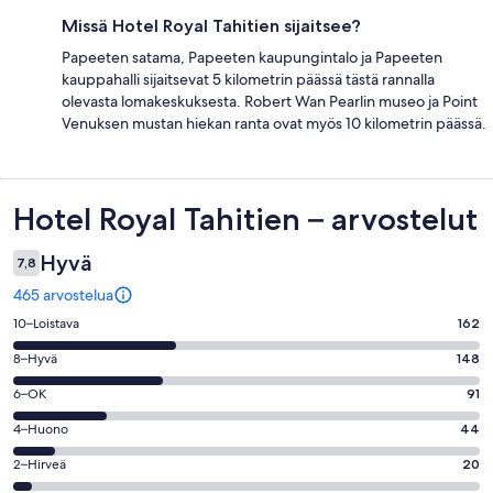
Missä Hotel Royal Tahitien sijaitsee?
Papeeten satama, Papeeten kaupungintalo ja Papeeten
kauppahalli sijaitsevat 5 kilometrin päässä tästä rannalla
olevasta lomakeskuksesta. Robert Wan Pearlin museo ja Point
Venuksen mustan hiekan ranta ovat myös 10 kilometrin päässä.
Arvostelut
Hotel Royal Tahitien – arvostelut
Hyvä
7,8
465 arvostelua
Arvosana
10–Loistava
162
10
Arvosana
8–Hyvä
148
-
8
Loistava.
Arvosana
6–OK
91
-
162
6
Hyvä.
Arvosana
4–Huono
44
kautta
-
148
4
465
OK.
Arvosana
2–Hirveä
20
kautta
-
arvostelua
91
2