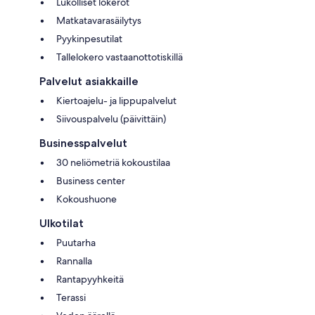
Lukolliset lokerot
Matkatavarasäilytys
Pyykinpesutilat
Tallelokero vastaanottotiskillä
Palvelut asiakkaille
Kiertoajelu- ja lippupalvelut
Siivouspalvelu (päivittäin)
Businesspalvelut
30 neliömetriä kokoustilaa
Business center
Kokoushuone
Ulkotilat
Puutarha
Rannalla
Rantapyyhkeitä
Terassi