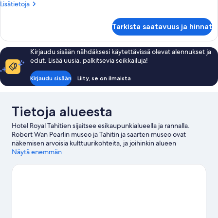
Lisätietoja
Lisätietoja
huoneesta
Huone
Tarkista saatavuus ja hinnat
Kirjaudu sisään nähdäksesi käytettävissä olevat alennukset ja
edut. Lisää uusia, palkitsevia seikkailuja!
Kirjaudu sisään
Liity, se on ilmaista
Tietoja alueesta
Hotel Royal Tahitien sijaitsee esikaupunkialueella ja rannalla.
Robert Wan Pearlin museo ja Tahitin ja saarten museo ovat
näkemisen arvoisia kulttuurikohteita, ja joihinkin alueen
aktiviteetteihin kuuluu Papeeten satama ja Marina Taina.
Näytä enemmän
Papeeten kaupungintalo ja Papeeten kauppahalli ovat kaksi
muuta paikkaa, joissa kannattaa vierailla. Kannattaa myös varata
aikaa alueen aktiviteetteihin tutustumiseen. Niihin kuuluu muun
muassa safarit.
Vieraile matkaoppaassamme kohteeseen Pīra'e
Pīra'e: näytä lisää lomakeskuksia