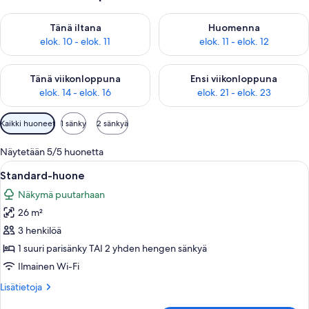
Tarkista tämän illan saatavuus elok. 10 - elok. 11
Tarkista huomisen saatavuus elo
Tänä iltana
Huomenna
elok. 10 - elok. 11
elok. 11 - elok. 12
Tarkista tämän viikonlopun saatavuus elok. 14 - elok. 16
Tarkista ensi viikonlopun saata
Tänä viikonloppuna
Ensi viikonloppuna
elok. 14 - elok. 16
elok. 21 - elok. 23
Huoneille
Kaikki huoneet
1 sänky
2 sänkyä
saatavilla
olevia
Näytetään 5/5 huonetta
suodattimia
Avaa
Hotellihuone, jossa on sänky, työpöytä,
11
Standard-huone
kaikki
Näkymä puutarhaan
huonetyypin
26 m²
Standard-
huone
3 henkilöä
kuvat
1 suuri parisänky TAI 2 yhden hengen sänkyä
Ilmainen Wi-Fi
Lisätietoja
Lisätietoja
huoneesta