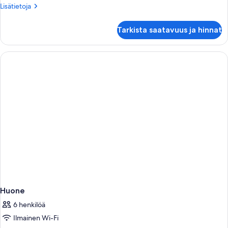
King
Lisätietoja
Lisätietoja
Bed)
huoneesta
kuvat
Standard
Tarkista saatavuus ja hinnat
Room
(1
King
Bed)
Huone
6 henkilöä
Ilmainen Wi-Fi