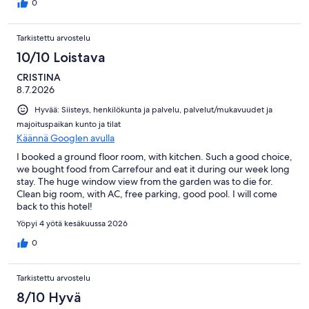
0
Tarkistettu arvostelu
10/10 Loistava
CRISTINA
8.7.2026
Hyvää: Siisteys, henkilökunta ja palvelu, palvelut/mukavuudet ja
majoituspaikan kunto ja tilat
Käännä Googlen avulla
I booked a ground floor room, with kitchen. Such a good choice,
we bought food from Carrefour and eat it during our week long
stay. The huge window view from the garden was to die for.
Clean big room, with AC, free parking, good pool. I will come
back to this hotel!
Yöpyi 4 yötä kesäkuussa 2026
0
Tarkistettu arvostelu
8/10 Hyvä