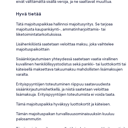
eivät välttämättä sisällä veroja, ja ne saattavat muuttua.
Hyvä tietää
Tätä majoituspaikkaa hallinnoi majoitusyritys. Se tarjoaa
majoitusta kaupankäynti-, ammatinharjoittamis- tai
liiketoimintatarkoituksissa.
Lisähenkilöistä saatetaan veloittaa maksu, joka vaihtelee
majoituspaikoittain
Sisäänkirjautumisen yhteydessä saatetaan vaatia virallinen
kuvallinen henkilöllisyystodistus sekä pankki- tai luottokortti tai
käteisellä maksettava takuumaksu mahdollisten lisämaksujen
varalta.
Erityispyyntöjen toteutuminen riippuu saatavuudesta
sisäänkirjautumishetkellä, ja niistä saatetaan veloittaa
lisämaksuja. Erityispyyntöjen toteutumista ei voida taata.
Tämä majoituspaikka hyväksyy luottokortit ja käteisen.
Tämän majoituspaikan turvallisuusominaisuuksiin kuuluu
palosammutin