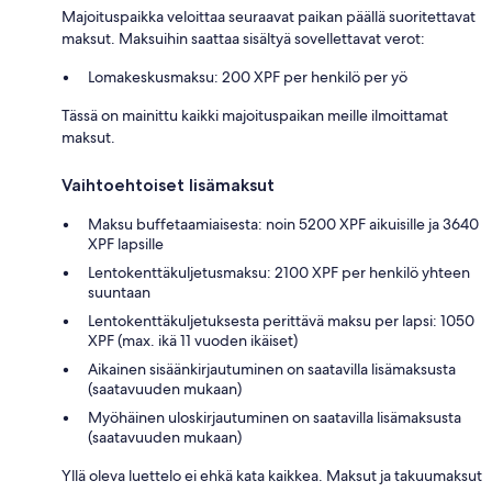
Majoituspaikka veloittaa seuraavat paikan päällä suoritettavat
maksut. Maksuihin saattaa sisältyä sovellettavat verot:
Lomakeskusmaksu: 200 XPF per henkilö per yö
Tässä on mainittu kaikki majoituspaikan meille ilmoittamat
maksut.
Vaihtoehtoiset lisämaksut
Maksu buffetaamiaisesta: noin 5200 XPF aikuisille ja 3640
XPF lapsille
Lentokenttäkuljetusmaksu: 2100 XPF per henkilö yhteen
suuntaan
Lentokenttäkuljetuksesta perittävä maksu per lapsi: 1050
XPF (max. ikä 11 vuoden ikäiset)
Aikainen sisäänkirjautuminen on saatavilla lisämaksusta
(saatavuuden mukaan)
Myöhäinen uloskirjautuminen on saatavilla lisämaksusta
(saatavuuden mukaan)
Yllä oleva luettelo ei ehkä kata kaikkea. Maksut ja takuumaksut