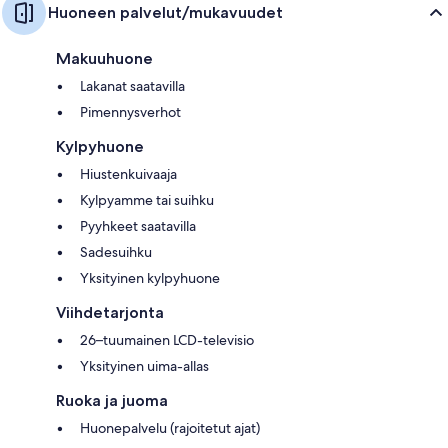
Huoneen palvelut/mukavuudet
Makuuhuone
Lakanat saatavilla
Pimennysverhot
Kylpyhuone
Hiustenkuivaaja
Kylpyamme tai suihku
Pyyhkeet saatavilla
Sadesuihku
Yksityinen kylpyhuone
Viihdetarjonta
26–tuumainen LCD-televisio
Yksityinen uima-allas
Ruoka ja juoma
Huonepalvelu (rajoitetut ajat)