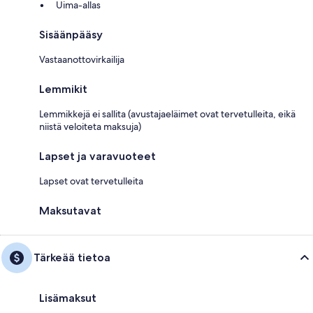
Uima-allas
Sisäänpääsy
Vastaanottovirkailija
Lemmikit
Lemmikkejä ei sallita (avustajaeläimet ovat tervetulleita, eikä
niistä veloiteta maksuja)
Lapset ja varavuoteet
Lapset ovat tervetulleita
Maksutavat
Tärkeää tietoa
Lisämaksut