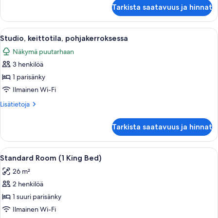
Standard-
Tarkista saatavuus ja hinnat
huone
Avaa
Hotellihuone, jossa on sänky, työpöytä, 
5
Studio, keittotila, pohjakerroksessa
kaikki
Näkymä puutarhaan
huonetyypin
3 henkilöä
Studio,
keittotila,
1 parisänky
pohjakerroksessa
Ilmainen Wi-Fi
kuvat
Lisätietoja
Lisätietoja
huoneesta
Studio,
Tarkista saatavuus ja hinnat
keittotila,
pohjakerroksessa
Avaa
Tallelokero huoneessa, työpöytä, pime
12
Standard Room (1 King Bed)
kaikki
26 m²
huonetyypin
2 henkilöä
Standard
Room
1 suuri parisänky
(1
Ilmainen Wi-Fi