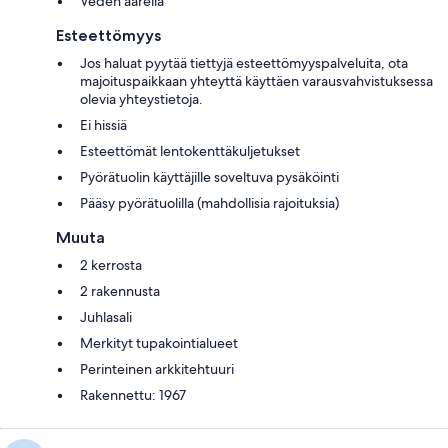
Veden äärellä
Esteettömyys
Jos haluat pyytää tiettyjä esteettömyyspalveluita, ota
majoituspaikkaan yhteyttä käyttäen varausvahvistuksessa
olevia yhteystietoja.
Ei hissiä
Esteettömät lentokenttäkuljetukset
Pyörätuolin käyttäjille soveltuva pysäköinti
Pääsy pyörätuolilla (mahdollisia rajoituksia)
Muuta
2 kerrosta
2 rakennusta
Juhlasali
Merkityt tupakointialueet
Perinteinen arkkitehtuuri
Rakennettu: 1967