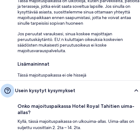
Tässä majoituspaikassa on ulkotiloja, kuten parvekkeita, patioita
ja terasseja, jotka eivät saata soveltua lapsille. Jos sinulla on
kysyttävää asiasta, suosittelemme sinua ottamaan yhteyttä
majoituspaikkaan ennen saapumistasi, jotta he voivat antaa
sinulle tarpeisiisi sopivan huoneen
Jos peruutat varauksesi, sinua koskee majoittajan
peruutuskäytäntö. EU:n kuluttajan oikeuksia koskevien
säädösten mukaisesti peruutusoikeus ei koske
majoitusvarauspalveluita.
Lisämaininnat
Tässä majoituspaikassa ei ole hissejä
Usein kysytyt kysymykset
Onko majoituspaikassa Hotel Royal Tahitien uima-
allas?
Kyllä, tässä majoituspaikassa on ulkouima-allas. Uima-allas on
suljettu vuosittain 2. 2ta – 14. 2ta.