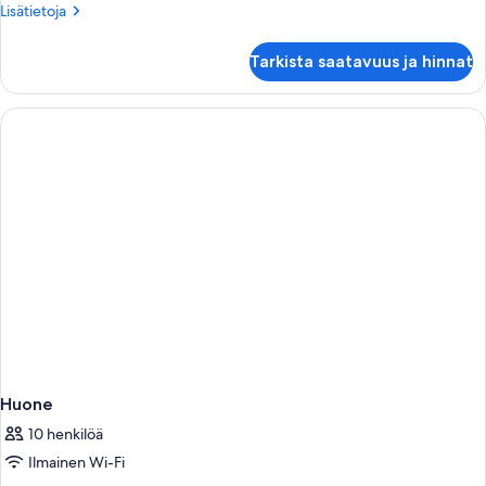
Lisätietoja
Lisätietoja
huoneesta
Huone
Tarkista saatavuus ja hinnat
Huone
10 henkilöä
Ilmainen Wi-Fi