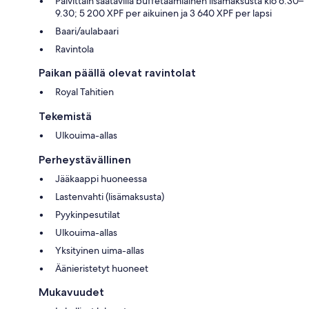
Päivittäin saatavilla buffetaamiainen lisämaksusta klo 6.30–
9.30; 5 200 XPF per aikuinen ja 3 640 XPF per lapsi
Baari/aulabaari
Ravintola
Paikan päällä olevat ravintolat
Royal Tahitien
Tekemistä
Ulkouima-allas
Perheystävällinen
Jääkaappi huoneessa
Lastenvahti (lisämaksusta)
Pyykinpesutilat
Ulkouima-allas
Yksityinen uima-allas
Äänieristetyt huoneet
Mukavuudet