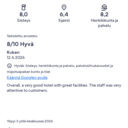
465
Huono.
kautta
-
arvostelua
44
465
Hirveä.
kautta
8,0
6,4
8,2
arvostelua
20
465
Siisteys
Sijainti
Henkilökunta ja
kautta
arvostelua
palvelu
465
Arvostelut
arvostelua
Tarkistettu arvostelu
8/10 Hyvä
Ruben
12.6.2026
Hyvää: Siisteys, henkilökunta ja palvelu, palvelut/mukavuudet ja
majoituspaikan kunto ja tilat
Käännä Googlen avulla
Overall, a very good hotel with great facilities. The staff was very
attentive to customers.
Yöpyi 3 yötä kesäkuussa 2026