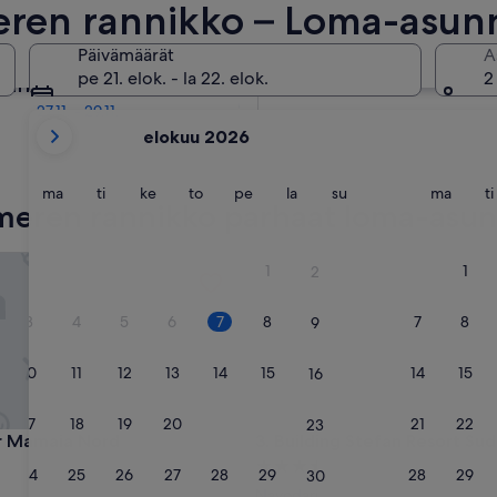
ren rannikko – Loma-asun
den kuukauden kuluttua
Päivämäärät
A
2.10. - 4.10.
pe 21. elok. - la 22. elok.
2
jän kuukauden kuluttua
27.11. - 29.11.
tämänhetkiset
elokuu 2026
kuukautesi
ovat
August
maanantai
tiistai
keskiviikko
torstai
perjantai
lauantai
sunnuntai
maana
ma
ti
ke
to
pe
la
su
ma
ti
eren rannikko parhaat loma-asu
2026
ja
September
amaia Nord
Building Stefan Resort Sud
1
1
2
2026.
3
4
5
6
7
8
7
8
9
10
11
12
13
14
15
14
15
16
17
18
19
20
21
22
21
22
23
amaia Nord
Building Stefan Resort Sud
r Mamaia Nord
3. Building Stefan Resort Sud
3.5
24
25
26
27
28
29
28
29
30
tähden
Navodari