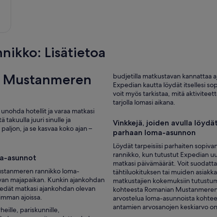
h
e
h
o
s
t
ikko: Lisätietoa
i
s
l
n Mustanmeren
budjetilla matkustavan kannattaa a
o
Expedian kautta löydät itsellesi s
v
voit myös tarkistaa, mitä aktivit
e
tarjolla lomasi aikana.
l
 unohda hotellit ja varaa matkasi
y
 takuulla juuri sinulle ja
Vinkkejä, joiden avulla löy
a
aljon, ja se kasvaa koko ajan –
parhaan loma-asunnon
s
a
Löydät tarpeisiisi parhaiten sop
r
rannikko, kun tutustut Expedian u
a-asunnot
e
matkasi päivämäärät. Voit suodatt
t
ustanmeren rannikko loma-
tähtiluokituksen tai muiden asiak
h
opivan majapaikan. Kunkin ajankohdan
matkustajien kokemuksiin tutustum
e
 tiedät matkasi ajankohdan olevan
kohteesta Romanian Mustanmeren r
s
imman ajoissa.
arvostelua loma-asunnoista kohte
t
antamien arvosanojen keskiarvo on
heille, pariskunnille,
a