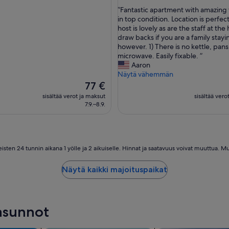
kautta
u
”
”Fantastic apartment with amazing
10,
t
F
in top condition. Location is perfec
sellisen
Upea,
h
a
host is lovely as are the staff at the
(2
,
n
draw backs if you are a family stayi
arvostelua)
t
t
however. 1) There is no kettle, pans
a)
h
a
microwave. Easily fixable. ”
e
s
Aaron
r
t
Näytä vähemmän
e
i
Hinta
77 €
a
c
on
sisältää verot ja maksut
sisältää vero
r
a
77 €
7.9.–8.9.
e
p
m
a
a
r
n
t
y
m
ten 24 tunnin aikana 1 yölle ja 2 aikuiselle. Hinnat ja saatavuus voivat muuttua. Mu
t
e
h
n
Näytä kaikki majoituspaikat
i
t
n
w
g
i
s
t
-asunnot
n
h
a
a
m