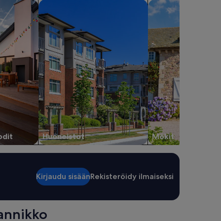
koteja
hae huoneistoja
hae mökkejä
odit
Huoneistot
Mökit
Kirjaudu sisään
Rekisteröidy ilmaiseksi
annikko