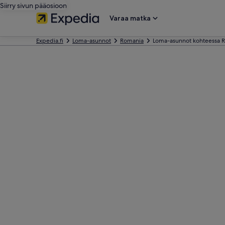
Siirry sivun pääosioon
Varaa matka
Expedia.fi
Loma-asunnot
Romania
Loma-asunnot kohteessa 