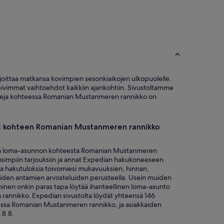
joittaa matkansa kovimpien sesonkiaikojen ulkopuolelle.
opivimmat vaihtoehdot kaikkiin ajankohtiin. Sivustoltamme
eetteja kohteessa Romanian Mustanmeren rannikko on
dät kohteen Romanian Mustanmeren rannikko
ivan loma-asunnon kohteesta Romanian Mustanmeren
usimpiin tarjouksiin ja annat Expedian hakukoneeseen
aa hakutuloksia toivomiesi mukavuuksien, hinnan,
kaiden antamien arvosteluiden perusteella. Usein muiden
inen onkin paras tapa löytää ihanteellinen loma-asunto
annikko. Expedian sivustolta löydät yhteensä 146
essa Romanian Mustanmeren rannikko, ja asiakkaiden
 8.8.