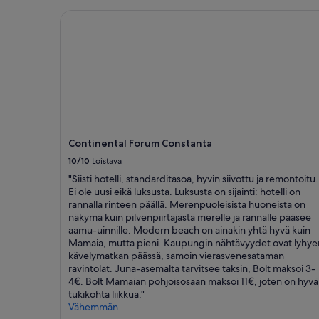
g
e
Continental Forum Constanta
n
o
c
h
b
ä
d
d
s
Continental Forum Constanta
o
f
10/10
Loistava
f
"Siisti hotelli, standarditasoa, hyvin siivottu ja remontoitu.
a
Ei ole uusi eikä luksusta. Luksusta on sijainti: hotelli on
n
rannalla rinteen päällä. Merenpuoleisista huoneista on
(
näkymä kuin pilvenpiirtäjästä merelle ja rannalle pääsee
h
aamu-uinnille. Modern beach on ainakin yhtä hyvä kuin
å
Mamaia, mutta pieni. Kaupungin nähtävyydet ovat lyhye
r
kävelymatkan päässä, samoin vierasvenesataman
d
ravintolat. Juna-asemalta tarvitsee taksin, Bolt maksoi 3-
a
4€. Bolt Mamaian pohjoisosaan maksoi 11€, joten on hyvä
o
tukikohta liikkua."
c
Vähemmän
h