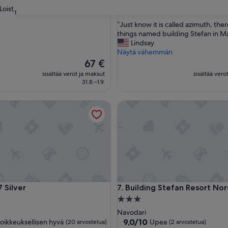
paikka
majoituspaikka
8.8
8,8/10
Loistava
Loistava
(3 arvostelua)
(10 arvostelua)
31
kautta
”
”Just know it is called azimuth, the
10,
J
things named building Stefan in M
Loistava,
u
Lindsay
(10
s
Näytä vähemmän
a)
arvostelua)
t
Hinta
67 €
k
on
sisältää verot ja maksut
sisältää vero
n
67 €
31.8.–1.9.
o
w
lver
Building Stefan Resort Nord
i
t
i
s
c
a
l
l
e
lver
Building Stefan Resort Nord
7 Silver
7. Building Stefan Resort No
d
a
3.0
z
tähden
Navodari
i
paikka
majoituspaikka
9.0
9,0/10
oikkeuksellisen hyvä
Upea
(20 arvostelua)
(2 arvostelua)
m