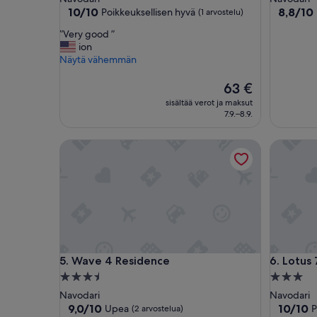
majoituspaikka
majoitus
10.0
8.8
10/10
8,8/10
Poikkeuksellisen hyvä
(1 arvostelu)
kautta
kautta
”
”Very good ”
10,
10,
V
ion
Poikkeuksellisen
Loistava,
e
Näytä vähemmän
hyvä,
(3
r
(1
arvostelu
y
Hinta
63 €
arvostelu)
g
on
sisältää verot ja maksut
o
63 €
7.9.–8.9.
o
d
Wave 4 Residence
Lotus 7 Si
”
Wave 4 Residence
Lotus 7 Si
5. Wave 4 Residence
6. Lotus 
3.5
3.0
tähden
tähden
Navodari
Navodari
majoituspaikka
majoitus
9.0
10.0
9,0/10
10/10
Upea
P
(2 arvostelua)