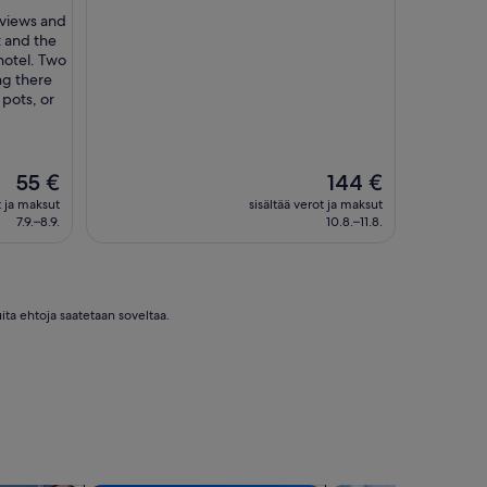
 views and
t and the
 hotel. Two
ng there
 pots, or
Hinta
Hinta
55 €
144 €
on
on
t ja maksut
sisältää verot ja maksut
55 €
144 €
7.9.–8.9.
10.8.–11.8.
ita ehtoja saatetaan soveltaa.