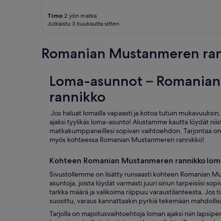
u
t
Timo
2 yön matka
a
Julkaistu 3 kuukautta sitten
n
b
ä
Romanian Mustanmeren rann
d
d
m
Loma-asunnot – Romania
a
d
rannikko
r
a
Jos haluat lomailla vapaasti ja kotoa tutuin mukavuuksin,
s
ajaksi tyylikäs loma-asunto! Alustamme kautta löydät niistä
s
matkakumppaneillesi sopivan vaihtoehdon. Tarjontaa on p
e
myös kohteessa Romanian Mustanmeren rannikko!
r
)
Kohteen Romanian Mustanmeren rannikko lom
”
Sivustollemme on lisätty runsaasti kohteen Romanian M
asuntoja, joista löydät varmasti juuri sinun tarpeisiisi s
tarkka määrä ja valikoima riippuu varaustilanteesta. Jos
suosittu, varaus kannattaakin pyrkiä tekemään mahdollis
Tarjolla on majoitusvaihtoehtoja loman ajaksi niin lapsiper