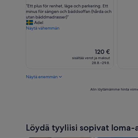
kautta
kautta
”
”Ett plus för renhet, läge och parkering. Ett
10,
10,
E
minus för sängen och bäddsoffan (hårda och
Upea,
Poikkeuk
t
utan bäddmadrasser)”
(2
hyvä,
t
Adel
arvostelua)
(20
p
Näytä vähemmän
arvostelu
l
u
s
f
Hinta
120 €
ö
on
sisältää verot ja maksut
r
120 €
28.8.–29.8.
r
e
Näytä enemmän
n
h
e
Alin
Alin löytämämme hinta viimeis
t
löytämämme
,
hinta
l
viimeisten
ä
24
g
tunnin
e
aikana
Löydä tyyliisi sopivat loma
o
1
c
yölle