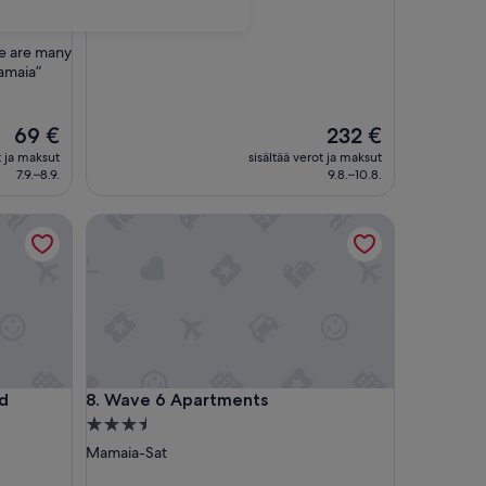
majoituspaikka
re are many
amaia”
Hinta
Hinta
69 €
232 €
on
on
t ja maksut
sisältää verot ja maksut
69 €
232 €
7.9.–8.9.
9.8.–10.8.
Wave 6 Apartments
Wave 6 Apartments
rd
8. Wave 6 Apartments
3.5
tähden
Mamaia-Sat
majoituspaikka