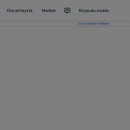
Ota yhteyttä
Matkat
Kirjaudu sisään
Suunnittele matkasi