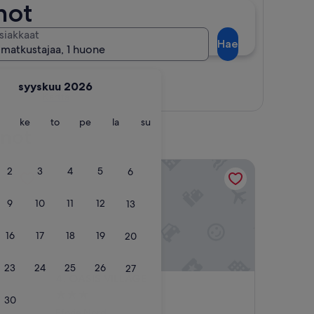
not
siakkaat
Hae
 matkustajaa, 1 huone
syyskuu 2026
Kartta
ntai
tiistai
keskiviikko
torstai
perjantai
lauantai
sunnuntai
ke
to
pe
la
su
nnot
OASIS VILLAGE
2
3
4
5
6
9
10
11
12
13
16
17
18
19
20
23
24
25
26
27
OASIS VILLAGE
4. OASIS VILLAGE
3.0
30
tähden
Eforie Nord