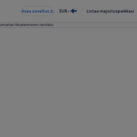
•
Avaa sovellus
EUR
Listaa majoituspaikkasi
Romanian Mustanmeren rannikko