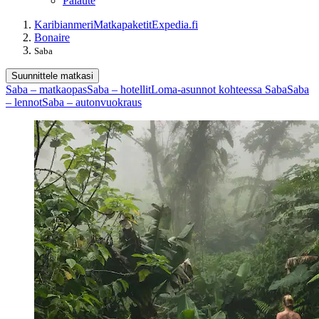
Palaute
Karibianmeri
Matkapaketit
Expedia.fi
Bonaire
Saba
Suunnittele matkasi
Saba – matkaopas
Saba – hotellit
Loma-asunnot kohteessa Saba
Saba
– lennot
Saba – autonvuokraus