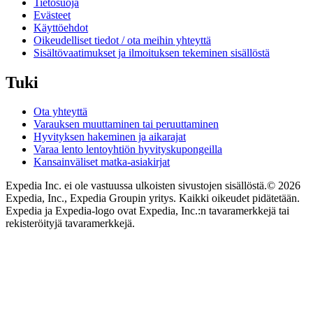
Tietosuoja
Evästeet
Käyttöehdot
Oikeudelliset tiedot / ota meihin yhteyttä
Sisältövaatimukset ja ilmoituksen tekeminen sisällöstä
Tuki
Ota yhteyttä
Varauksen muuttaminen tai peruuttaminen
Hyvityksen hakeminen ja aikarajat
Varaa lento lentoyhtiön hyvityskupongeilla
Kansainväliset matka-asiakirjat
Expedia Inc. ei ole vastuussa ulkoisten sivustojen sisällöstä.
© 2026
Expedia, Inc., Expedia Groupin yritys. Kaikki oikeudet pidätetään.
Expedia ja Expedia-logo ovat Expedia, Inc.:n tavaramerkkejä tai
rekisteröityjä tavaramerkkejä.