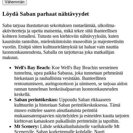
Vähemmän
Löydä Saban parhaat nähtävyydet
Saba tarjoaa ihastuttavan sekoituksen rantaelämää, ulkoilma-
aktiviteetteja ja upeita maisemia, mikä tekee siitä ihanteellisen
kohteen lomallesi. Tutustu sen kiehtoviin nähtävyyksiin, kuten
kauniisiin rantoihin, mielenkiintoisiin museoihin ja majesteettisiin
vuoriin. Etsitpä sitten kulttuurielämyksiä tai haluat vain nauttia
luonnonkauneudesta, Saballa on tarjottavaa joka matkailijan
makuun.
Well's Bay Beach:
Koe Well's Bay Beachin seesteinen
tunnelma, upea paikka Sabassa, joka tunnetaan pehmeästä
hiekastaan ja rauhallisista vesistään. Ihanteellinen
rentoutumiseen, auringonottoon ja uimiseen, se tarjoaa aidon
rannan tunnelman henkeäsalpaavan luonnonkauneuden
keskellä.
Saban perintökeskus:
Uppoudu Saban rikkaaseen
kulttuuriin ja historiaan Saban perintökeskuksessa. Tämä
museo esittelee saaren ainutlaatuista perintöä
mukaansatempaavien näyttelyiden ja esineiden kautta tarjoten
kiehtovan katsauksen paikallisiin perinteisiin ja tapoihin.
Mt Scenery:
Lähde seikkailunhaluiselle vaellukselle Mt
Scenerylle, Saban korkeimmalle kohdalle. Nauti