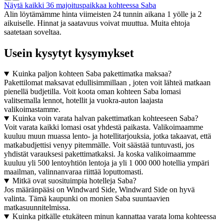
Näytä kaikki 36 majoituspaikkaa kohteessa Saba
Alin löytämämme hinta viimeisten 24 tunnin aikana 1 yölle ja 2
aikuiselle. Hinnat ja saatavuus voivat muuttua. Muita ehtoja
saatetaan soveltaa.
Usein kysytyt kysymykset
Kuinka paljon kohteen Saba pakettimatka maksaa?
Pakettilomat maksavat edullisimmillaan , joten voit lähteä matkaan
pienellä budjetilla. Voit koota oman kohteen Saba lomasi
valitsemalla lennot, hotellit ja vuokra-auton laajasta
valikoimastamme.
Kuinka voin varata halvan pakettimatkan kohteeseen Saba?
Voit varata kaikki lomasi osat yhdestä paikasta. Valikoimaamme
kuuluu muun muassa lento- ja hotellitarjouksia, jotka takaavat, että
matkabudjettisi venyy pitemmälle. Voit säästää tuntuvasti, jos
yhdistät varauksesi pakettimatkaksi. Ja koska valikoimaamme
kuuluu yli 500 lentoyhtiön lentoja ja yli 1 000 000 hotellia ympäri
maailman, valinnanvaraa riittää loputtomasti.
Mitkä ovat suosituimpia hotelleja Saba?
Jos määränpääsi on Windward Side, Windward Side on hyvä
valinta. Tämä kaupunki on monien Saba suuntaavien
matkasuunnitelmissa.
Kuinka pitkälle etukäteen minun kannattaa varata loma kohteessa