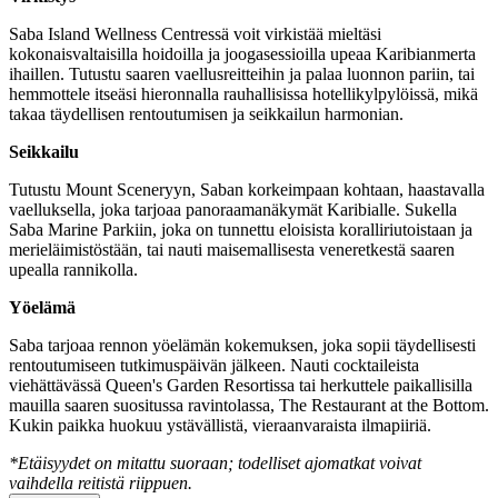
Saba Island Wellness Centressä voit virkistää mieltäsi
kokonaisvaltaisilla hoidoilla ja joogasessioilla upeaa Karibianmerta
ihaillen. Tutustu saaren vaellusreitteihin ja palaa luonnon pariin, tai
hemmottele itseäsi hieronnalla rauhallisissa hotellikylpylöissä, mikä
takaa täydellisen rentoutumisen ja seikkailun harmonian.
Seikkailu
Tutustu Mount Sceneryyn, Saban korkeimpaan kohtaan, haastavalla
vaelluksella, joka tarjoaa panoraamanäkymät Karibialle. Sukella
Saba Marine Parkiin, joka on tunnettu eloisista koralliriutoistaan ja
merieläimistöstään, tai nauti maisemallisesta veneretkestä saaren
upealla rannikolla.
Yöelämä
Saba tarjoaa rennon yöelämän kokemuksen, joka sopii täydellisesti
rentoutumiseen tutkimuspäivän jälkeen. Nauti cocktaileista
viehättävässä Queen's Garden Resortissa tai herkuttele paikallisilla
mauilla saaren suositussa ravintolassa, The Restaurant at the Bottom.
Kukin paikka huokuu ystävällistä, vieraanvaraista ilmapiiriä.
*Etäisyydet on mitattu suoraan; todelliset ajomatkat voivat
vaihdella reitistä riippuen.