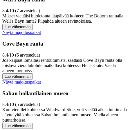
8.4/10 (7 arvostelua)
Mikset viettäisi huoletonta iltapäivää kohteen The Bottom rannalla
Well's Bayn ranta? Piipahda alueen ravintoloissa.
Lue vähemmän
Näytä majoituspaikat
Cove Bayn ranta
8.4/10 (6 arvostelua)
Jos kaipaat lomaltasi rentoutumista, saattaisi Cove Bayn ranta olla
loistava vierailukohde matkallasi kohteessa Hell's Gate. Vaella
alueen luonnossa.
Lue vähemmän
Näytä majoituspaikat
Saban hollantilainen museo
8.4/10 (5 arvostelua)
Kun vierailet kohteessa Windward Side, voit viettää aikaa tutkimalla
näyttelyitä kohteessa Saban hollantilainen museo. Vaella alueen
puutarhoissa.
Lue vähemmän