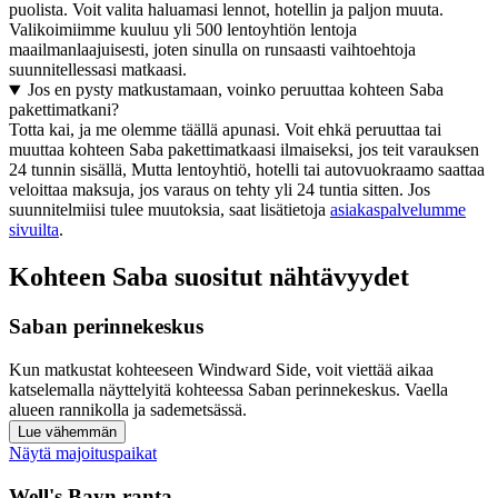
puolista. Voit valita haluamasi lennot, hotellin ja paljon muuta.
Valikoimiimme kuuluu yli 500 lentoyhtiön lentoja
maailmanlaajuisesti, joten sinulla on runsaasti vaihtoehtoja
suunnitellessasi matkaasi.
Jos en pysty matkustamaan, voinko peruuttaa kohteen Saba
pakettimatkani?
Totta kai, ja me olemme täällä apunasi. Voit ehkä peruuttaa tai
muuttaa kohteen Saba pakettimatkaasi ilmaiseksi, jos teit varauksen
24 tunnin sisällä, Mutta lentoyhtiö, hotelli tai autovuokraamo saattaa
veloittaa maksuja, jos varaus on tehty yli 24 tuntia sitten. Jos
suunnitelmiisi tulee muutoksia, saat lisätietoja
asiakaspalvelumme
sivuilta
.
Kohteen Saba suositut nähtävyydet
Saban perinnekeskus
Kun matkustat kohteeseen Windward Side, voit viettää aikaa
katselemalla näyttelyitä kohteessa Saban perinnekeskus. Vaella
alueen rannikolla ja sademetsässä.
Lue vähemmän
Näytä majoituspaikat
Well's Bayn ranta