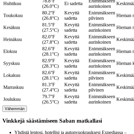
78.8°F
Enimmäkseen
Huhtikuu
Ei sadetta
Keskimää
(26.0°C)
aurinkoinen
80.2°F
Kevyttä
Enimmäkseen
Toukokuu
Hieman m
(26.8°C)
sadetta
pilvinen
81.5°F
Kevyttä
Enimmäkseen
Kesäkuu
Hieman m
(27.5°C)
sadetta
aurinkoinen
82.0°F
Kevyttä
Enimmäkseen
Heinäkuu
Keskimää
(27.8°C)
sadetta
aurinkoinen
82.6°F
Kevyttä
Enimmäkseen
Elokuu
Hieman m
(28.1°C)
sadetta
aurinkoinen
82.9°F
Kevyttä
Enimmäkseen
Syyskuu
Hieman 
(28.3°C)
sadetta
aurinkoinen
82.6°F
Kevyttä
Enimmäkseen
Lokakuu
Keskimää
(28.1°C)
sadetta
pilvinen
81.3°F
Kevyttä
Enimmäkseen
Marraskuu
Keskimää
(27.4°C)
sadetta
pilvinen
79.7°F
Kevyttä
Enimmäkseen
Joulukuu
Keskimää
(26.5°C)
sadetta
aurinkoinen
Vähemmän
Vinkkejä säästämiseen Saban matkallasi
Yhdistä lentosi, hotellisi ja autonvuokrauksesi Expediassa –