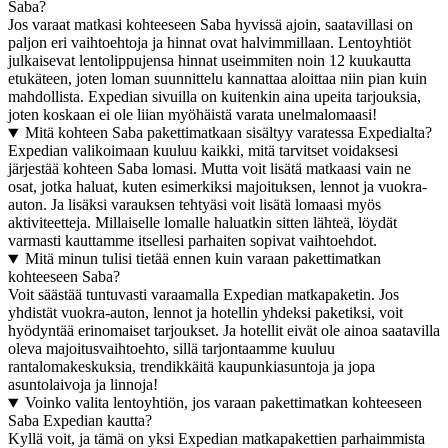
Saba?
Jos varaat matkasi kohteeseen Saba hyvissä ajoin, saatavillasi on
paljon eri vaihtoehtoja ja hinnat ovat halvimmillaan. Lentoyhtiöt
julkaisevat lentolippujensa hinnat useimmiten noin 12 kuukautta
etukäteen, joten loman suunnittelu kannattaa aloittaa niin pian kuin
mahdollista. Expedian sivuilla on kuitenkin aina upeita tarjouksia,
joten koskaan ei ole liian myöhäistä varata unelmalomaasi!
Mitä kohteen Saba pakettimatkaan sisältyy varatessa Expedialta?
Expedian valikoimaan kuuluu kaikki, mitä tarvitset voidaksesi
järjestää kohteen Saba lomasi. Mutta voit lisätä matkaasi vain ne
osat, jotka haluat, kuten esimerkiksi majoituksen, lennot ja vuokra-
auton. Ja lisäksi varauksen tehtyäsi voit lisätä lomaasi myös
aktiviteetteja. Millaiselle lomalle haluatkin sitten lähteä, löydät
varmasti kauttamme itsellesi parhaiten sopivat vaihtoehdot.
Mitä minun tulisi tietää ennen kuin varaan pakettimatkan
kohteeseen Saba?
Voit säästää tuntuvasti varaamalla Expedian matkapaketin. Jos
yhdistät vuokra-auton, lennot ja hotellin yhdeksi paketiksi, voit
hyödyntää erinomaiset tarjoukset. Ja hotellit eivät ole ainoa saatavilla
oleva majoitusvaihtoehto, sillä tarjontaamme kuuluu
rantalomakeskuksia, trendikkäitä kaupunkiasuntoja ja jopa
asuntolaivoja ja linnoja!
Voinko valita lentoyhtiön, jos varaan pakettimatkan kohteeseen
Saba Expedian kautta?
Kyllä voit, ja tämä on yksi Expedian matkapakettien parhaimmista