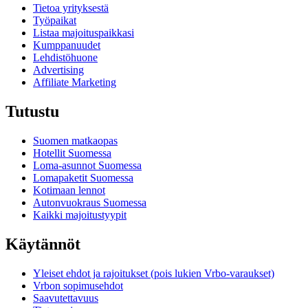
Tietoa yrityksestä
Työpaikat
Listaa majoituspaikkasi
Kumppanuudet
Lehdistöhuone
Advertising
Affiliate Marketing
Tutustu
Suomen matkaopas
Hotellit Suomessa
Loma-asunnot Suomessa
Lomapaketit Suomessa
Kotimaan lennot
Autonvuokraus Suomessa
Kaikki majoitustyypit
Käytännöt
Yleiset ehdot ja rajoitukset (pois lukien Vrbo-varaukset)
Vrbon sopimusehdot
Saavutettavuus