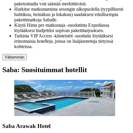
paketoimalla voit säästää merkittävästi.
Harkitse matkustamista sesongin ulkopuolella (tyypillisesti
huhtikuu, heinäkuu ja lokakuu) saadaksesi edullisempia
pakettimatkoja Saballe.
Käytä Hinta per matkustaja -suodatinta Expediassa
löytääksesi budjettiisi sopivan pakettitarjouksen.
Tarkista VIP Access -kiinteistöt -suodatin löytääksesi
erinomaisia hotelleja, joissa on lisäjäsenetuja tietyissä
kohteissa.
Vähemmän
Saba: Suosituimmat hotellit
Saba Arawak Hotel