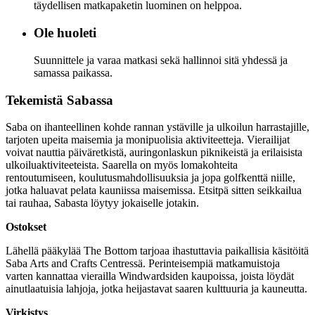
täydellisen matkapaketin luominen on helppoa.
Ole huoleti
Suunnittele ja varaa matkasi sekä hallinnoi sitä yhdessä ja
samassa paikassa.
Tekemistä Sabassa
Saba on ihanteellinen kohde rannan ystäville ja ulkoilun harrastajille,
tarjoten upeita maisemia ja monipuolisia aktiviteetteja. Vierailijat
voivat nauttia päiväretkistä, auringonlaskun piknikeistä ja erilaisista
ulkoiluaktiviteeteista. Saarella on myös lomakohteita
rentoutumiseen, koulutusmahdollisuuksia ja jopa golfkenttä niille,
jotka haluavat pelata kauniissa maisemissa. Etsitpä sitten seikkailua
tai rauhaa, Sabasta löytyy jokaiselle jotakin.
Ostokset
Lähellä pääkylää The Bottom tarjoaa ihastuttavia paikallisia käsitöitä
Saba Arts and Crafts Centressä. Perinteisempiä matkamuistoja
varten kannattaa vierailla Windwardsiden kaupoissa, joista löydät
ainutlaatuisia lahjoja, jotka heijastavat saaren kulttuuria ja kauneutta.
Virkistys