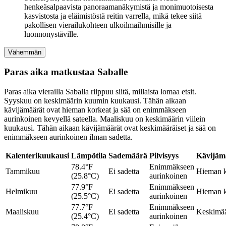
henkeäsalpaavista panoraamanäkymistä ja monimuotoisesta
kasvistosta ja eläimistöstä reitin varrella, mikä tekee siitä
pakollisen vierailukohteen ulkoilmaihmisille ja
luonnonystäville.
Vähemmän
Paras aika matkustaa Saballe
Paras aika vierailla Saballa riippuu siitä, millaista lomaa etsit.
Syyskuu on keskimäärin kuumin kuukausi. Tähän aikaan
kävijämäärät ovat hieman korkeat ja sää on enimmäkseen
aurinkoinen kevyellä sateella. Maaliskuu on keskimäärin viilein
kuukausi. Tähän aikaan kävijämäärät ovat keskimääräiset ja sää on
enimmäkseen aurinkoinen ilman sadetta.
Kalenterikuukausi
Lämpötila
Sademäärä
Pilvisyys
Kävijäm
78.4°F
Enimmäkseen
Tammikuu
Ei sadetta
Hieman 
(25.8°C)
aurinkoinen
77.9°F
Enimmäkseen
Helmikuu
Ei sadetta
Hieman 
(25.5°C)
aurinkoinen
77.7°F
Enimmäkseen
Maaliskuu
Ei sadetta
Keskimää
(25.4°C)
aurinkoinen