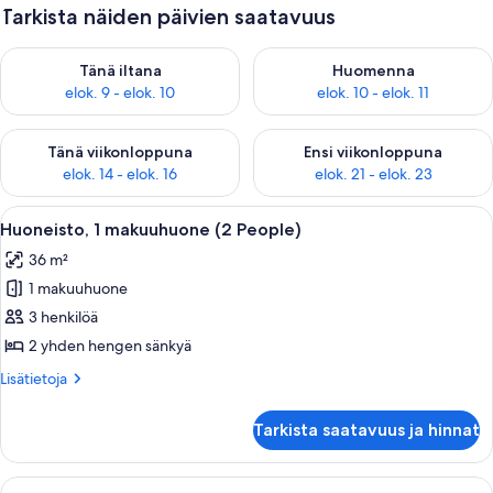
Tarkista näiden päivien saatavuus
Tarkista tämän illan saatavuus elok. 9 - elok. 10
Tarkista huomisen saatavuus elo
Tänä iltana
Huomenna
elok. 9 - elok. 10
elok. 10 - elok. 11
Tarkista tämän viikonlopun saatavuus elok. 14 - elok. 16
Tarkista ensi viikonlopun saata
Tänä viikonloppuna
Ensi viikonloppuna
elok. 14 - elok. 16
elok. 21 - elok. 23
Avaa
Moderni hotellihuone, jossa on suuri ik
7
Huoneisto, 1 makuuhuone (2 People)
kaikki
36 m²
huonetyypin
1 makuuhuone
Huoneisto,
1
3 henkilöä
makuuhuone
2 yhden hengen sänkyä
(2
Lisätietoja
Lisätietoja
People)
huoneesta
kuvat
Huoneisto,
Tarkista saatavuus ja hinnat
1
makuuhuone
(2
Avaa
Moderni hotellihuone, jossa on suuri ik