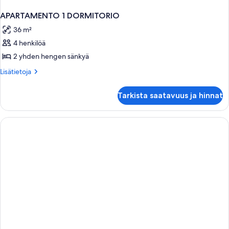
APARTAMENTO 1 DORMITORIO
36 m²
4 henkilöä
2 yhden hengen sänkyä
Lisätietoja
Lisätietoja
huoneesta
APARTAMENTO
Tarkista saatavuus ja hinnat
1
DORMITORIO