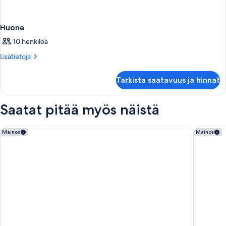
Huone
10 henkilöä
Lisätietoja
Lisätietoja
huoneesta
Huone
Tarkista saatavuus ja hinnat
Saatat pitää myös näistä
Barceló Margaritas Royal Level - Adults Only
Barceló 
Mainos
Mainos