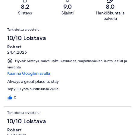
263
Hirveä.
kautta
8,2
9,0
8,0
arvostelua
5
263
Siisteys
Sijainti
Henkilökunta ja
kautta
arvostelua
palvelu
263
Arvostelut
arvostelua
Tarkistettu arvostelu
10/10 Loistava
Robert
24.4.2025
Hyvää: Siisteys, palvelut/mukavuudet, majoituspaikan kunto ja tilat ja
viestintä
Käännä Googlen avulla
Always a great place to stay
Yöpyi 10 yötä huhtikuussa 2025
0
Tarkistettu arvostelu
10/10 Loistava
Robert