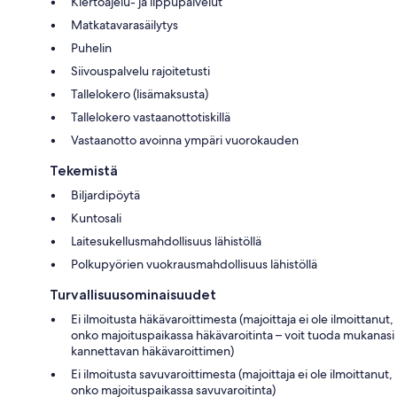
Kiertoajelu- ja lippupalvelut
Matkatavarasäilytys
Puhelin
Siivouspalvelu rajoitetusti
Tallelokero (lisämaksusta)
Tallelokero vastaanottotiskillä
Vastaanotto avoinna ympäri vuorokauden
Tekemistä
Biljardipöytä
Kuntosali
Laitesukellusmahdollisuus lähistöllä
Polkupyörien vuokrausmahdollisuus lähistöllä
Turvallisuusominaisuudet
Ei ilmoitusta häkävaroittimesta (majoittaja ei ole ilmoittanut,
onko majoituspaikassa häkävaroitinta – voit tuoda mukanasi
kannettavan häkävaroittimen)
Ei ilmoitusta savuvaroittimesta (majoittaja ei ole ilmoittanut,
onko majoituspaikassa savuvaroitinta)