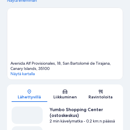
tutustua kohteissa Maspalomasin dyynit ja Anfin ranta. Lago
Näytä enemmän
Taurito -vesipuisto ja Maspalomasin kasvitieteellinen puutarha
ovat myös vierailun arvoisia. Tutustu lähiseutuun ja kokeile
erilaisia aktiviteetteja; täällä voit muun muassa harrastaa
laitesukellusta.
Vieraile matkaoppaassamme kohteeseen San
Bartolomé de Tirajana
Avenida Alf Provisionales, 18, San Bartolomé de Tirajana,
Canary Islands, 35100
Näytä kartalla
Kartta
Lähettyvillä
Liikkuminen
Ravintoloita
Yumbo Shopping Center
(ostoskeskus)
2 min kävelymatka
- 0.2 km:n päässä