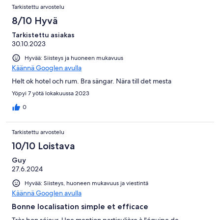
Tarkistettu arvostelu
8/10 Hyvä
Tarkistettu asiakas
30.10.2023
Hyvää: Siisteys ja huoneen mukavuus
Käännä Googlen avulla
Helt ok hotel och rum. Bra sängar. Nära till det mesta
Yöpyi 7 yötä lokakuussa 2023
0
Tarkistettu arvostelu
10/10 Loistava
Guy
27.6.2024
Hyvää: Siisteys, huoneen mukavuus ja viestintä
Käännä Googlen avulla
Bonne localisation simple et efficace
Très bon séjour. Une mention particulière à l'équipe de