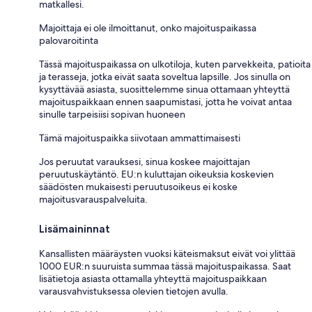
matkallesi.
Majoittaja ei ole ilmoittanut, onko majoituspaikassa
palovaroitinta
Tässä majoituspaikassa on ulkotiloja, kuten parvekkeita, patioita
ja terasseja, jotka eivät saata soveltua lapsille. Jos sinulla on
kysyttävää asiasta, suosittelemme sinua ottamaan yhteyttä
majoituspaikkaan ennen saapumistasi, jotta he voivat antaa
sinulle tarpeisiisi sopivan huoneen
Tämä majoituspaikka siivotaan ammattimaisesti
Jos peruutat varauksesi, sinua koskee majoittajan
peruutuskäytäntö. EU:n kuluttajan oikeuksia koskevien
säädösten mukaisesti peruutusoikeus ei koske
majoitusvarauspalveluita.
Lisämaininnat
Kansallisten määräysten vuoksi käteismaksut eivät voi ylittää
1000 EUR:n suuruista summaa tässä majoituspaikassa. Saat
lisätietoja asiasta ottamalla yhteyttä majoituspaikkaan
varausvahvistuksessa olevien tietojen avulla.