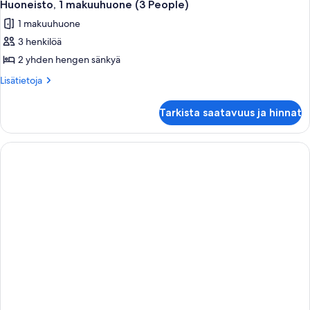
6
People)
Huoneisto, 1 makuuhuone (3 People)
kaikki
1 makuuhuone
huonetyypin
3 henkilöä
Huoneisto,
1
2 yhden hengen sänkyä
makuuhuone
Lisätietoja
Lisätietoja
(3
huoneesta
Huoneisto,
People)
Tarkista saatavuus ja hinnat
1
kuvat
makuuhuone
(3
People)