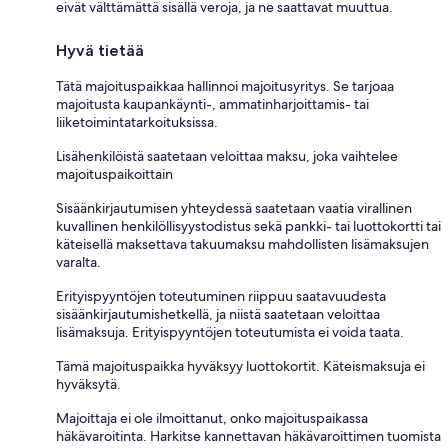
eivät välttämättä sisällä veroja, ja ne saattavat muuttua.
Hyvä tietää
Tätä majoituspaikkaa hallinnoi majoitusyritys. Se tarjoaa
majoitusta kaupankäynti-, ammatinharjoittamis- tai
liiketoimintatarkoituksissa.
Lisähenkilöistä saatetaan veloittaa maksu, joka vaihtelee
majoituspaikoittain
Sisäänkirjautumisen yhteydessä saatetaan vaatia virallinen
kuvallinen henkilöllisyystodistus sekä pankki- tai luottokortti tai
käteisellä maksettava takuumaksu mahdollisten lisämaksujen
varalta.
Erityispyyntöjen toteutuminen riippuu saatavuudesta
sisäänkirjautumishetkellä, ja niistä saatetaan veloittaa
lisämaksuja. Erityispyyntöjen toteutumista ei voida taata.
Tämä majoituspaikka hyväksyy luottokortit. Käteismaksuja ei
hyväksytä.
Majoittaja ei ole ilmoittanut, onko majoituspaikassa
häkävaroitinta. Harkitse kannettavan häkävaroittimen tuomista