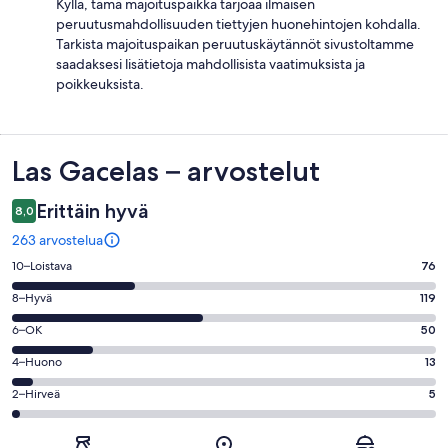
Kyllä, tämä majoituspaikka tarjoaa ilmaisen
peruutusmahdollisuuden tiettyjen huonehintojen kohdalla.
Tarkista majoituspaikan peruutuskäytännöt sivustoltamme
saadaksesi lisätietoja mahdollisista vaatimuksista ja
poikkeuksista.
Arvostelut
Las Gacelas – arvostelut
Erittäin hyvä
8,0
263 arvostelua
Arvosana
10–Loistava
76
10
Arvosana
8–Hyvä
119
-
8
Loistava.
Arvosana
6–OK
50
-
76
6
Hyvä.
Arvosana
4–Huono
13
kautta
-
119
4
263
OK.
Arvosana
2–Hirveä
5
kautta
-
arvostelua
50
2
263
Huono.
kautta
-
arvostelua
13