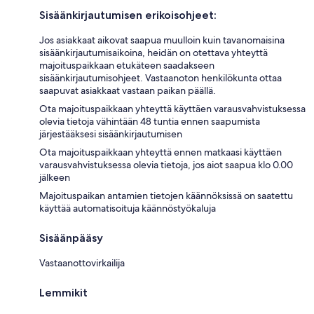
Sisäänkirjautumisen erikoisohjeet:
Jos asiakkaat aikovat saapua muulloin kuin tavanomaisina
sisäänkirjautumisaikoina, heidän on otettava yhteyttä
majoituspaikkaan etukäteen saadakseen
sisäänkirjautumisohjeet. Vastaanoton henkilökunta ottaa
saapuvat asiakkaat vastaan paikan päällä.
Ota majoituspaikkaan yhteyttä käyttäen varausvahvistuksessa
olevia tietoja vähintään 48 tuntia ennen saapumista
järjestääksesi sisäänkirjautumisen
Ota majoituspaikkaan yhteyttä ennen matkaasi käyttäen
varausvahvistuksessa olevia tietoja, jos aiot saapua klo 0.00
jälkeen
Majoituspaikan antamien tietojen käännöksissä on saatettu
käyttää automatisoituja käännöstyökaluja
Sisäänpääsy
Vastaanottovirkailija
Lemmikit