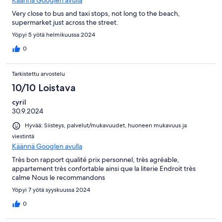
Käännä Googlen avulla
Very close to bus and taxi stops, not long to the beach,
supermarket just across the street.
Yöpyi 5 yötä helmikuussa 2024
0
Tarkistettu arvostelu
10/10 Loistava
cyril
30.9.2024
Hyvää: Siisteys, palvelut/mukavuudet, huoneen mukavuus ja
viestintä
Käännä Googlen avulla
Très bon rapport qualité prix personnel, très agréable,
appartement très confortable ainsi que la literie Endroit très
calme Nous le recommandons
Yöpyi 7 yötä syyskuussa 2024
0