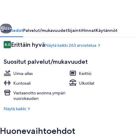
llinen
Seuraava
23+
Yleistiedot
Palvelut/mukavuudet
Sijainti
Hinnat
Käytännöt
Arvostelut
Erittäin hyvä
8,0
Näytä kaikki 263 arvostelua
8,0 kautta 10.
Suositut palvelut/mukavuudet
Uima-allas
Keittiö
Kuntosali
Ulkotilat
Vastaanotto avoinna ympäri
Vastaanotto
vuorokauden
Näytä kaikki
Huonevaihtoehdot