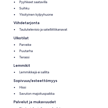
Pyyhkeet saatavilla
Suihku
Yksityinen kylpyhuone
Viihdetarjonta
Taulutelevisio ja satelliittikanavat
Ulkotilat
Parveke
Puutarha
Terassi
Lemmikit
Lemmikkejä ei sallita
Sopivuus/esteettömyys
Hissi
Savuton majoituspaikka
Palvelut ja mukavuudet