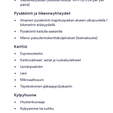
päivä)
Pysäköinti ja liikenneyhteydet
Ilmainen pysäköinti majoituspaikan alueen ulkopuolella 1
kilometrin etäisyydellä
Pysäköinti kadulla saatavilla
Meno-paluulentokenttäkuljetukset (lisämaksusta)
Keittiö
Espressokeitin
Keittovälineet, astiat ja ruokailuvälineet
Leivänpaahdin
Liesi
Mikroaaltouuni
Täysikokoinen jääkaappi/pakastin
Kylpyhuone
Hiustenkuivaaja
Kylpyamme tai suihku