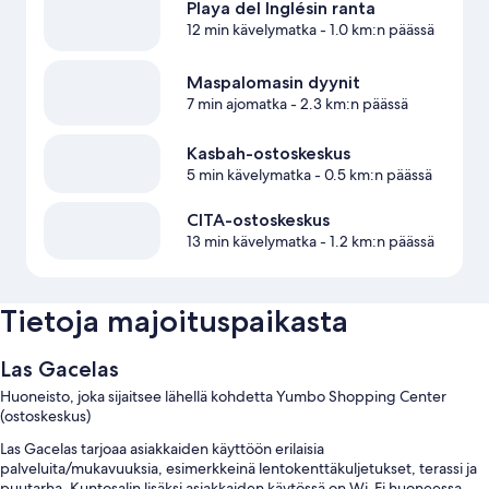
Playa del Inglésin ranta
12 min kävelymatka
- 1.0 km:n päässä
Maspalomasin dyynit
7 min ajomatka
- 2.3 km:n päässä
Kasbah-ostoskeskus
5 min kävelymatka
- 0.5 km:n päässä
CITA-ostoskeskus
13 min kävelymatka
- 1.2 km:n päässä
Tietoja majoituspaikasta
Las Gacelas
Huoneisto, joka sijaitsee lähellä kohdetta Yumbo Shopping Center
(ostoskeskus)
Las Gacelas tarjoaa asiakkaiden käyttöön erilaisia
palveluita/mukavuuksia, esimerkkeinä lentokenttäkuljetukset, terassi ja
puutarha. Kuntosalin lisäksi asiakkaiden käytössä on Wi-Fi huoneessa