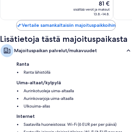
Hinta
81 €
10,
Loistava,
on
Erittäin
1 006
sisältää verot ja maksut
81 €
hyvä,
13.8.–14.8.
arvostelua
204
arvostel
Vertaile samankaltaisiin majoituspaikkoihin
Lisätietoja tästä majoituspaikasta
Majoituspaikan palvelut/mukavuudet
Ranta
Ranta lähistöllä
Uima-altaat/kylpylä
Aurinkotuoleja uima-altaalla
Aurinkovarjoja uima-altaalla
Ulkouima-allas
Internet
Saatavilla huoneistossa: Wi-Fi (6 EUR per per päivä)
Saatavilla joissain yleisissä tiloissa: Wi-Fi (6 EUR per per