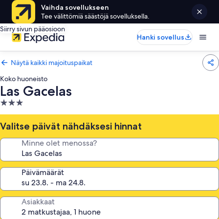
Vaihda sovellukseen
Tee välittömiä säästöjä sovelluksella.
Siirry sivun pääosioon
Hanki sovellus
Näytä kaikki majoituspaikat
Koko huoneisto
Las Gacelas
3.0
tähden
majoituspaikka
Valitse päivät nähdäksesi hinnat
Minne olet menossa?
Päivämäärät
Asiakkaat