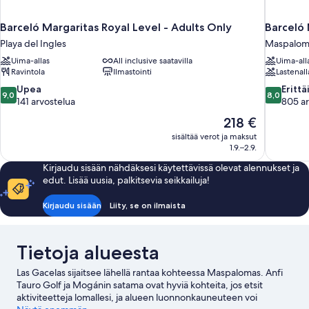
Barceló Margaritas Royal Level - Adults Only
Barceló 
Playa del Ingles
Maspalom
Uima-allas
All inclusive saatavilla
Uima-all
Ravintola
Ilmastointi
Lastenall
9.0
8.0
Upea
Erittä
9,0
8,0
kautta
kautta
141 arvostelua
805 ar
10,
10,
Hinta
218 €
Upea,
Erittäin
on
sisältää verot ja maksut
141
hyvä,
218 €
1.9.–2.9.
arvostelua
805
arvostelua
Kirjaudu sisään nähdäksesi käytettävissä olevat alennukset ja
edut. Lisää uusia, palkitsevia seikkailuja!
Kirjaudu sisään
Liity, se on ilmaista
Tietoja alueesta
Las Gacelas sijaitsee lähellä rantaa kohteessa Maspalomas. Anfi
Tauro Golf ja Mogánin satama ovat hyviä kohteita, jos etsit
aktiviteetteja lomallesi, ja alueen luonnonkauneuteen voi