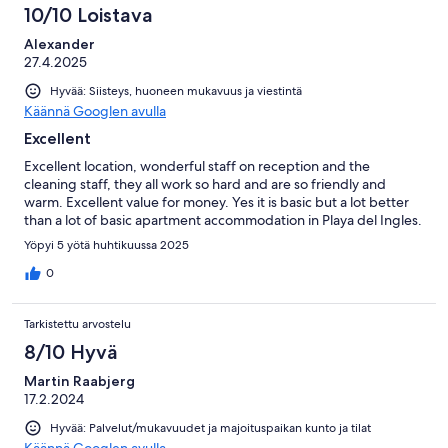
10/10 Loistava
Alexander
27.4.2025
Hyvää: Siisteys, huoneen mukavuus ja viestintä
Käännä Googlen avulla
Excellent
Excellent location, wonderful staff on reception and the
cleaning staff, they all work so hard and are so friendly and
warm. Excellent value for money. Yes it is basic but a lot better
than a lot of basic apartment accommodation in Playa del Ingles.
Yöpyi 5 yötä huhtikuussa 2025
0
Tarkistettu arvostelu
8/10 Hyvä
Martin Raabjerg
17.2.2024
Hyvää: Palvelut/mukavuudet ja majoituspaikan kunto ja tilat