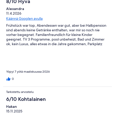
8/10 Hyvä
Alexandra
11.4.2026
Käännä Googlen avulla
Frühstück war top, Abendessen war gut, aber bei Halbpension
sind abends keine Getränke enthalten, war mir so noch nie
vorher begegnet. Familienfreundlich für kleine Kinder
geeignet. TV 3 Programme, pool unbeheizt, Bad und Zimmer
ok, kein Luxus, alles etwas in die Jahre gekommen, Parkplatz
kostenfrei und immer verfügbar, Lage top wenn man ein Auto
hat oder gerne Bus fährt, Personal Rezeption & Zimmerservice
super freundlich, Restaurant Kellner gemischt
Yöpyi 7 yötä maaliskuussa 2026
0
Tarkistettu arvostelu
6/10 Kohtalainen
Hakan
15.11.2025