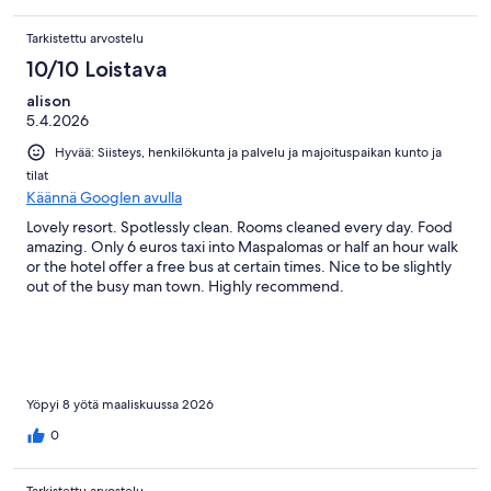
Tarkistettu arvostelu
10/10 Loistava
alison
5.4.2026
Hyvää: Siisteys, henkilökunta ja palvelu ja majoituspaikan kunto ja
tilat
Käännä Googlen avulla
Lovely resort. Spotlessly clean. Rooms cleaned every day. Food
amazing. Only 6 euros taxi into Maspalomas or half an hour walk
or the hotel offer a free bus at certain times. Nice to be slightly
out of the busy man town. Highly recommend.
Yöpyi 8 yötä maaliskuussa 2026
0
Tarkistettu arvostelu