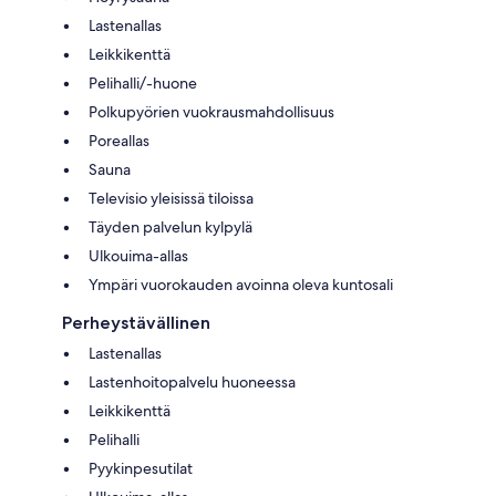
Lastenallas
Leikkikenttä
Pelihalli/-huone
Polkupyörien vuokrausmahdollisuus
Poreallas
Sauna
Televisio yleisissä tiloissa
Täyden palvelun kylpylä
Ulkouima-allas
Ympäri vuorokauden avoinna oleva kuntosali
Perheystävällinen
Lastenallas
Lastenhoitopalvelu huoneessa
Leikkikenttä
Pelihalli
Pyykinpesutilat