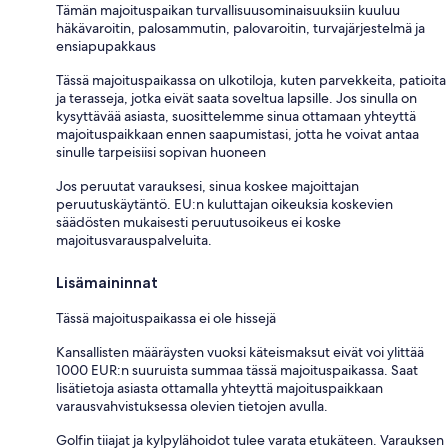
Tämän majoituspaikan turvallisuusominaisuuksiin kuuluu
häkävaroitin, palosammutin, palovaroitin, turvajärjestelmä ja
ensiapupakkaus
Tässä majoituspaikassa on ulkotiloja, kuten parvekkeita, patioita
ja terasseja, jotka eivät saata soveltua lapsille. Jos sinulla on
kysyttävää asiasta, suosittelemme sinua ottamaan yhteyttä
majoituspaikkaan ennen saapumistasi, jotta he voivat antaa
sinulle tarpeisiisi sopivan huoneen
Jos peruutat varauksesi, sinua koskee majoittajan
peruutuskäytäntö. EU:n kuluttajan oikeuksia koskevien
säädösten mukaisesti peruutusoikeus ei koske
majoitusvarauspalveluita.
Lisämaininnat
Tässä majoituspaikassa ei ole hissejä
Kansallisten määräysten vuoksi käteismaksut eivät voi ylittää
1000 EUR:n suuruista summaa tässä majoituspaikassa. Saat
lisätietoja asiasta ottamalla yhteyttä majoituspaikkaan
varausvahvistuksessa olevien tietojen avulla.
Golfin tiiajat ja kylpylähoidot tulee varata etukäteen. Varauksen