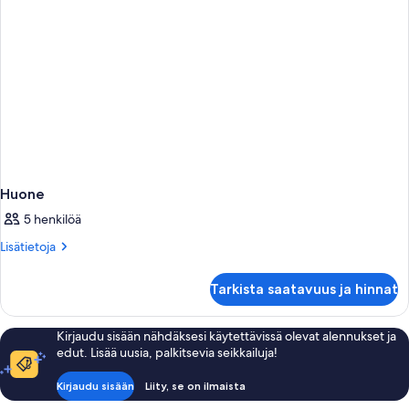
Huone
5 henkilöä
Lisätietoja
Lisätietoja
huoneesta
Huone
Tarkista saatavuus ja hinnat
Kirjaudu sisään nähdäksesi käytettävissä olevat alennukset ja
edut. Lisää uusia, palkitsevia seikkailuja!
Kirjaudu sisään
Liity, se on ilmaista