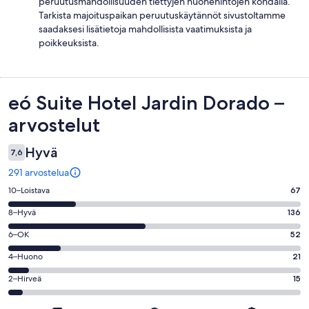
peruutusmahdollisuuden tiettyjen huonehintojen kohdalla.
Tarkista majoituspaikan peruutuskäytännöt sivustoltamme
saadaksesi lisätietoja mahdollisista vaatimuksista ja
poikkeuksista.
Arvostelut
eó Suite Hotel Jardin Dorado –
arvostelut
Hyvä
7,6
291 arvostelua
Arvosana
10–Loistava
67
10
Arvosana
8–Hyvä
136
-
8
Loistava.
Arvosana
6–OK
52
-
67
6
Hyvä.
Arvosana
4–Huono
21
kautta
-
136
4
291
OK.
Arvosana
2–Hirveä
15
kautta
-
arvostelua
52
2
291
Huono.
kautta
-