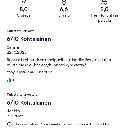
arvostelua
21
291
Hirveä.
kautta
8,0
6,6
8,0
arvostelua
15
291
Siisteys
Sijainti
Henkilökunta ja
kautta
arvostelua
palvelu
291
Arvostelut
arvostelua
Tarkistettu arvostelu
6/10 Kohtalainen
Sanna
22.10.2025
Ruoat oli kohtuullisen monipuolisia ja lapsille löytyi mieluista,
mutta ruoka oli haaleaa/huonosti kypsytettyä.
Yöpyi 5 yötä lokakuussa 2025
0
Tarkistettu arvostelu
6/10 Kohtalainen
Jaakko
3.3.2025
Huonoa: Palvelut/mukavuudet ja majoituspaikan kunto ja tilat