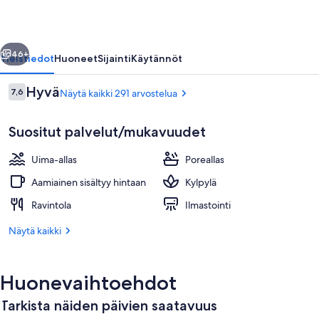
valokuvagalleria
llinen
Seuraava
46+
Yleistiedot
Huoneet
Sijainti
Käytännöt
Arvostelut
Hyvä
7,6
Näytä kaikki 291 arvostelua
7,6 kautta 10.
Suositut palvelut/mukavuudet
Uima-allas
Poreallas
Aamiainen sisältyy hintaan
Kylpylä
Ravintola
Ilmastointi
Ulkouima-allas, aurinkovarjoja, aurink
Näytä kaikki
Huonevaihtoehdot
Tarkista näiden päivien saatavuus