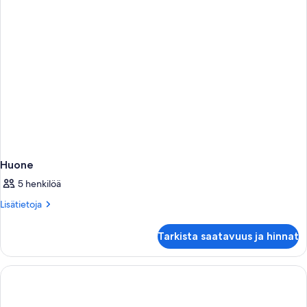
Huone
5 henkilöä
Lisätietoja
Lisätietoja
huoneesta
Huone
Tarkista saatavuus ja hinnat