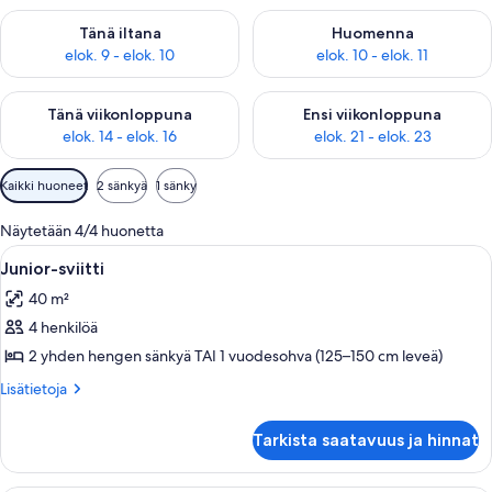
Tarkista tämän illan saatavuus elok. 9 - elok. 10
Tarkista huomisen saatavuus elo
Tänä iltana
Huomenna
elok. 9 - elok. 10
elok. 10 - elok. 11
Tarkista tämän viikonlopun saatavuus elok. 14 - elok. 16
Tarkista ensi viikonlopun saata
Tänä viikonloppuna
Ensi viikonloppuna
elok. 14 - elok. 16
elok. 21 - elok. 23
Huoneille
Kaikki huoneet
2 sänkyä
1 sänky
saatavilla
olevia
Näytetään 4/4 huonetta
suodattimia
Avaa
Hotellihuone, jossa on violetti sohva, 
8
Junior-sviitti
kaikki
40 m²
huonetyypin
4 henkilöä
Junior-
sviitti
2 yhden hengen sänkyä TAI 1 vuodesohva (125–150 cm leveä)
kuvat
Lisätietoja
Lisätietoja
huoneesta
Junior-
Tarkista saatavuus ja hinnat
sviitti