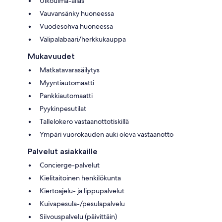
Ulkouima-allas
Vauvansänky huoneessa
Vuodesohva huoneessa
Välipalabaari/herkkukauppa
Mukavuudet
Matkatavarasäilytys
Myyntiautomaatti
Pankkiautomaatti
Pyykinpesutilat
Tallelokero vastaanottotiskillä
Ympäri vuorokauden auki oleva vastaanotto
Palvelut asiakkaille
Concierge-palvelut
Kielitaitoinen henkilökunta
Kiertoajelu- ja lippupalvelut
Kuivapesula-/pesulapalvelu
Siivouspalvelu (päivittäin)