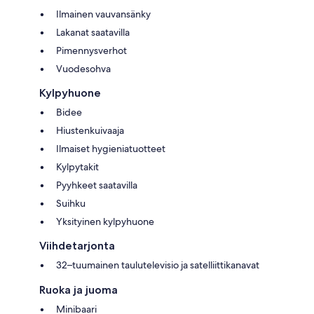
Ilmainen vauvansänky
Lakanat saatavilla
Pimennysverhot
Vuodesohva
Kylpyhuone
Bidee
Hiustenkuivaaja
Ilmaiset hygieniatuotteet
Kylpytakit
Pyyhkeet saatavilla
Suihku
Yksityinen kylpyhuone
Viihdetarjonta
32–tuumainen taulutelevisio ja satelliittikanavat
Ruoka ja juoma
Minibaari