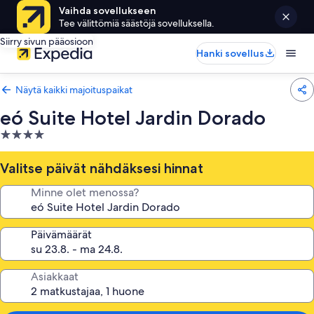
Vaihda sovellukseen
Tee välittömiä säästöjä sovelluksella.
Siirry sivun pääosioon
Hanki sovellus
Näytä kaikki majoituspaikat
eó Suite Hotel Jardin Dorado
4.0
tähden
majoituspaikka
Valitse päivät nähdäksesi hinnat
Minne olet menossa?
Päivämäärät
Asiakkaat