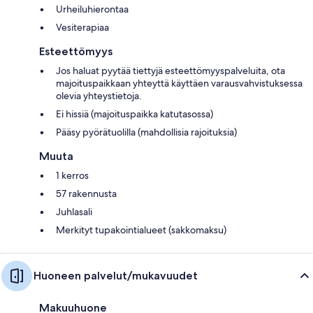
Urheiluhierontaa
Vesiterapiaa
Esteettömyys
Jos haluat pyytää tiettyjä esteettömyyspalveluita, ota
majoituspaikkaan yhteyttä käyttäen varausvahvistuksessa
olevia yhteystietoja.
Ei hissiä (majoituspaikka katutasossa)
Pääsy pyörätuolilla (mahdollisia rajoituksia)
Muuta
1 kerros
57 rakennusta
Juhlasali
Merkityt tupakointialueet (sakkomaksu)
Huoneen palvelut/mukavuudet
Makuuhuone