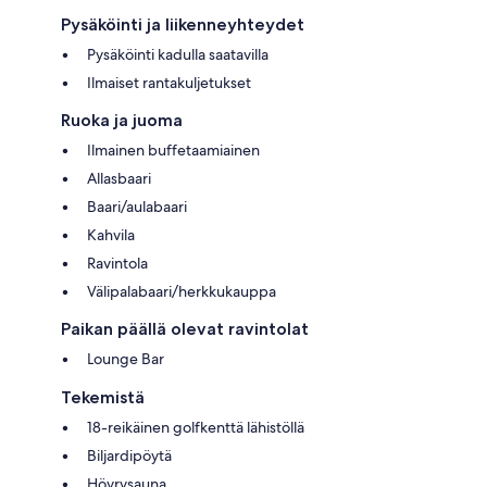
Pysäköinti ja liikenneyhteydet
Pysäköinti kadulla saatavilla
Ilmaiset rantakuljetukset
Ruoka ja juoma
Ilmainen buffetaamiainen
Allasbaari
Baari/aulabaari
Kahvila
Ravintola
Välipalabaari/herkkukauppa
Paikan päällä olevat ravintolat
Lounge Bar
Tekemistä
18-reikäinen golfkenttä lähistöllä
Biljardipöytä
Höyrysauna