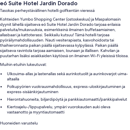
eó Suite Hotel Jardin Dorado
Tasokas perheystävällinen hotelli golfkentän vieressä
Kohteiden Yumbo Shopping Center (ostoskeskus) ja Maspalomasin
dyynit lähellä sijaitseva eó Suite Hotel Jardin Dorado tarjoaa erilaisia
palveluita/mukavuuksia, esimerkkeinä ilmainen buffetaamiainen,
allasbaari ja kattoterassi. Seikkailu kutsuu! Tämä hotelli tarjoaa
pyöräilymahdollisuuden. Nauti vesiterapiasta, kasvohoidosta tai
thaihieronnasta paikan päällä sijaitsevassa kylpylässä. Paikan päällä
sijaitseva ravintola tarjoaa aamiaisen, lounaan ja illallisen. Kahvilan ja
puutarhan lisäksi asiakkaiden käytössä on ilmainen Wi-Fi yleisissä tiloissa.
Muihin etuihin lukeutuvat:
Ulkouima-allas ja lastenallas sekä aurinkotuolit ja aurinkovarjot uima-
altaalla
Polkupyörien vuokrausmahdollisuus, express-uloskirjautuminen ja
express-sisäänkirjautuminen
Hierontahuoneita, biljardipöytä ja pankkiautomaatti/pankkipalvelut
Kiertoajelu-/lippupalvelu, ympäri vuorokauden auki oleva
vastaanotto ja myyntiautomaatti
Huoneiden varustelu