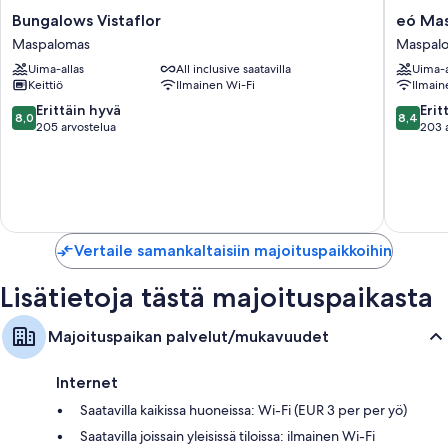
Bungalows
eó
Bungalows Vistaflor
eó Mas
Vistaflor
Maspal
Maspalomas
Maspal
Maspalomas
Resort
Uima-allas
All inclusive saatavilla
Uima-a
Maspal
Keittiö
Ilmainen Wi-Fi
Ilmain
8.0
8.4
Erittäin hyvä
Erit
8,0
8,4
kautta
kautta
205 arvostelua
203 
10,
10,
Erittäin
Erittäin
hyvä,
hyvä,
205
203
arvostelua
arvostel
Vertaile samankaltaisiin majoituspaikkoihin
Lisätietoja tästä majoituspaikasta
Majoituspaikan palvelut/mukavuudet
Internet
Saatavilla kaikissa huoneissa: Wi-Fi (EUR 3 per per yö)
Saatavilla joissain yleisissä tiloissa: ilmainen Wi-Fi