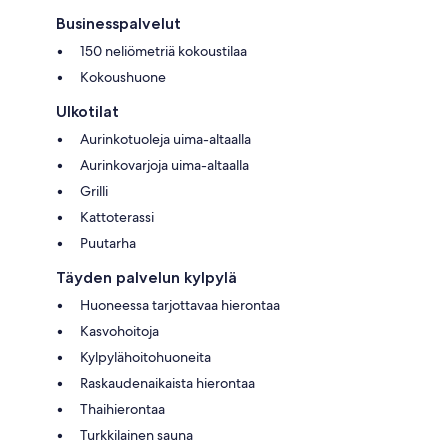
Businesspalvelut
150 neliömetriä kokoustilaa
Kokoushuone
Ulkotilat
Aurinkotuoleja uima-altaalla
Aurinkovarjoja uima-altaalla
Grilli
Kattoterassi
Puutarha
Täyden palvelun kylpylä
Huoneessa tarjottavaa hierontaa
Kasvohoitoja
Kylpylähoitohuoneita
Raskaudenaikaista hierontaa
Thaihierontaa
Turkkilainen sauna