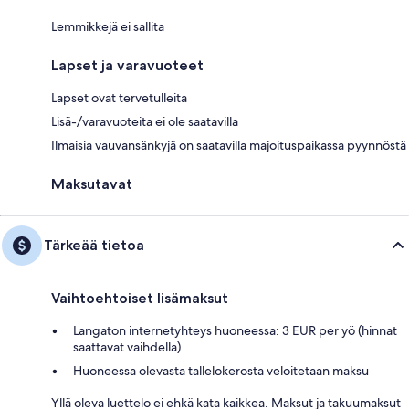
Lemmikkejä ei sallita
Lapset ja varavuoteet
Lapset ovat tervetulleita
Lisä-/varavuoteita ei ole saatavilla
Ilmaisia vauvansänkyjä on saatavilla majoituspaikassa pyynnöstä
Maksutavat
Tärkeää tietoa
Vaihtoehtoiset lisämaksut
Langaton internetyhteys huoneessa: 3 EUR per yö (hinnat
saattavat vaihdella)
Huoneessa olevasta tallelokerosta veloitetaan maksu
Yllä oleva luettelo ei ehkä kata kaikkea. Maksut ja takuumaksut