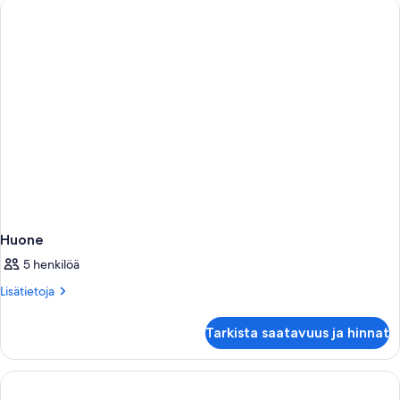
Huone
5 henkilöä
Lisätietoja
Lisätietoja
huoneesta
Huone
Tarkista saatavuus ja hinnat