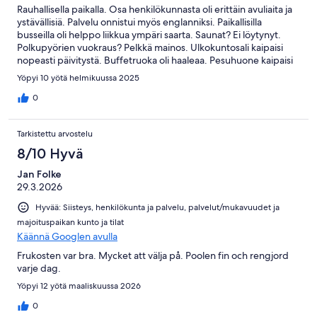
Rauhallisella paikalla. Osa henkilökunnasta oli erittäin avuliaita ja
ystävällisiä. Palvelu onnistui myös englanniksi. Paikallisilla
busseilla oli helppo liikkua ympäri saarta. Saunat? Ei löytynyt.
Polkupyörien vuokraus? Pelkkä mainos. Ulkokuntosali kaipaisi
nopeasti päivitystä. Buffetruoka oli haaleaa. Pesuhuone kaipaisi
remonttia ja muurahaisia vilisi lattialle. Tallelokero oli maksullinen,
Yöpyi 10 yötä helmikuussa 2025
hinta kallis.
0
Tarkistettu arvostelu
8/10 Hyvä
Jan Folke
29.3.2026
Hyvää: Siisteys, henkilökunta ja palvelu, palvelut/mukavuudet ja
majoituspaikan kunto ja tilat
Käännä Googlen avulla
Frukosten var bra. Mycket att välja på. Poolen fin och rengjord
varje dag.
Yöpyi 12 yötä maaliskuussa 2026
0