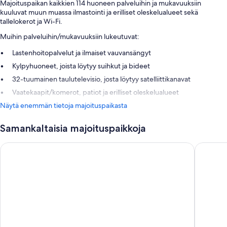
Majoituspaikan kaikkien 114 huoneen palveluihin ja mukavuuksiin
kuuluvat muun muassa ilmastointi ja erilliset oleskelualueet sekä
tallelokerot ja Wi-Fi.
Muihin palveluihin/mukavuuksiin lukeutuvat:
Lastenhoitopalvelut ja ilmaiset vauvansängyt
Kylpyhuoneet, joista löytyy suihkut ja bideet
32-tuumainen taulutelevisio, josta löytyy satelliittikanavat
Vaatekaapit/komerot, patiot ja erilliset oleskelualueet
Näytä enemmän tietoja majoituspaikasta
Samankaltaisia majoituspaikkoja
Bungalows Vistaflor
eó Masp