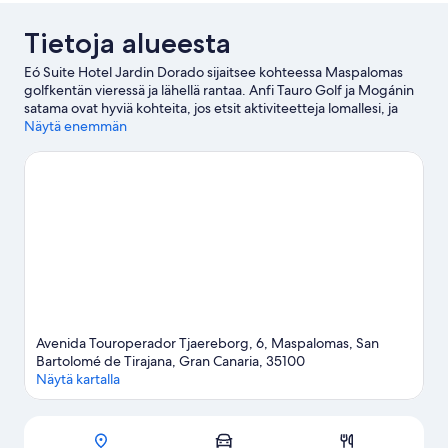
Tietoja alueesta
Eó Suite Hotel Jardin Dorado sijaitsee kohteessa Maspalomas
golfkentän vieressä ja lähellä rantaa. Anfi Tauro Golf ja Mogánin
satama ovat hyviä kohteita, jos etsit aktiviteetteja lomallesi, ja
alueen luonnonkauneuteen voi tutustua kohteissa Maspalomasin
Näytä enemmän
dyynit ja Anfin ranta. Oletko matkalla lasten kanssa? Lago Taurito
-vesipuisto ja Maspalomasin kasvitieteellinen puutarha ovat
vierailun arvoisia. Täällä voit ajaa vesiskootterilla ja harrastaa
laitesukellusta, tai kokeilla erilaisia ulkoilma-aktiviteetteja, joihin
kuuluu muun muassa laskuvarjohyppääminen ja maastopyöräily
nearby.
Vieraile matkaoppaassamme kohteeseen San Bartolomé
de Tirajana
Avenida Touroperador Tjaereborg, 6, Maspalomas, San
Bartolomé de Tirajana, Gran Canaria, 35100
Näytä kartalla
Kartta