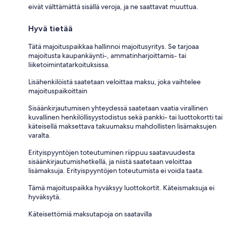
eivät välttämättä sisällä veroja, ja ne saattavat muuttua.
Hyvä tietää
Tätä majoituspaikkaa hallinnoi majoitusyritys. Se tarjoaa
majoitusta kaupankäynti-, ammatinharjoittamis- tai
liiketoimintatarkoituksissa.
Lisähenkilöistä saatetaan veloittaa maksu, joka vaihtelee
majoituspaikoittain
Sisäänkirjautumisen yhteydessä saatetaan vaatia virallinen
kuvallinen henkilöllisyystodistus sekä pankki- tai luottokortti tai
käteisellä maksettava takuumaksu mahdollisten lisämaksujen
varalta.
Erityispyyntöjen toteutuminen riippuu saatavuudesta
sisäänkirjautumishetkellä, ja niistä saatetaan veloittaa
lisämaksuja. Erityispyyntöjen toteutumista ei voida taata.
Tämä majoituspaikka hyväksyy luottokortit. Käteismaksuja ei
hyväksytä.
Käteisettömiä maksutapoja on saatavilla