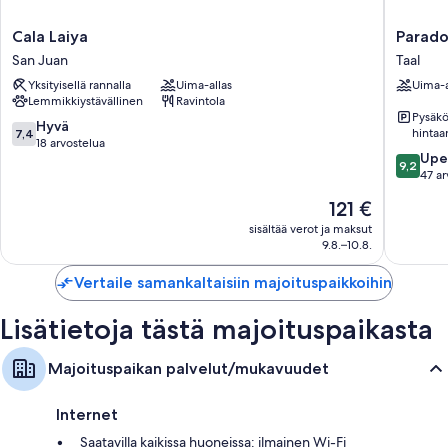
Cala
Parador
Cala Laiya
Parado
Laiya
Del
San Juan
Taal
San
Castillo
Yksityisellä rannalla
Uima-allas
Uima-a
Juan
Taal
Lemmikkiystävällinen
Ravintola
Pysäköi
7.4
Hyvä
hintaa
7,4
kautta
18 arvostelua
9.2
Upe
10,
9,2
kautta
47 ar
Hyvä,
10,
18
Hinta
121 €
Upea,
arvostelua
on
47
sisältää verot ja maksut
121 €
9.8.–10.8.
arvostel
Vertaile samankaltaisiin majoituspaikkoihin
Lisätietoja tästä majoituspaikasta
Majoituspaikan palvelut/mukavuudet
Internet
Saatavilla kaikissa huoneissa: ilmainen Wi-Fi