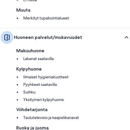
Muuta
Merkityt tupakointialueet
Huoneen palvelut/mukavuudet
Makuuhuone
Lakanat saatavilla
Kylpyhuone
Ilmaiset hygieniatuotteet
Pyyhkeet saatavilla
Suihku
Yksityinen kylpyhuone
Viihdetarjonta
Taulutelevisio ja kaapelikanavat
Ruoka ja juoma