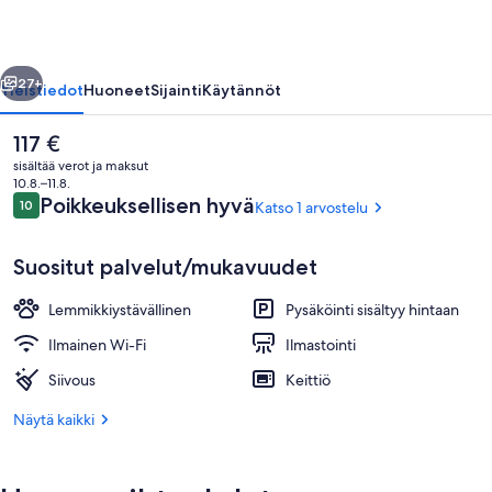
llinen
Seuraava
27+
Yleistiedot
Huoneet
Sijainti
Käytännöt
Nykyinen
117 €
hinta
sisältää verot ja maksut
on
10.8.–11.8.
117 €
Arvostelut
Poikkeuksellisen hyvä
10
Katso 1 arvostelu
10 kautta 10.
Suositut palvelut/mukavuudet
Lemmikkiystävällinen
Pysäköinti sisältyy hintaan
Huvimaja
Ilmainen Wi-Fi
Ilmastointi
Siivous
Keittiö
Näytä kaikki