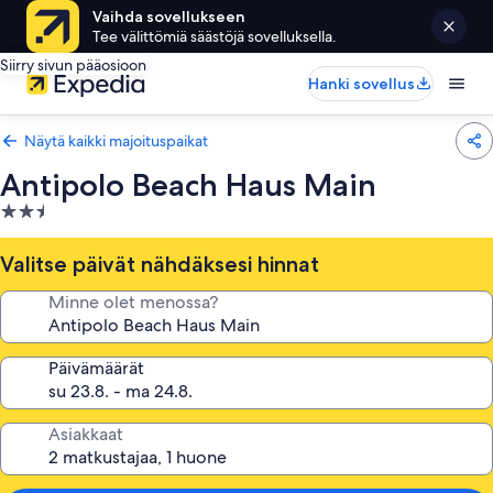
Vaihda sovellukseen
Tee välittömiä säästöjä sovelluksella.
Siirry sivun pääosioon
Hanki sovellus
Näytä kaikki majoituspaikat
Antipolo Beach Haus Main
2.5
tähden
majoituspaikka
Valitse päivät nähdäksesi hinnat
Minne olet menossa?
Päivämäärät
Asiakkaat