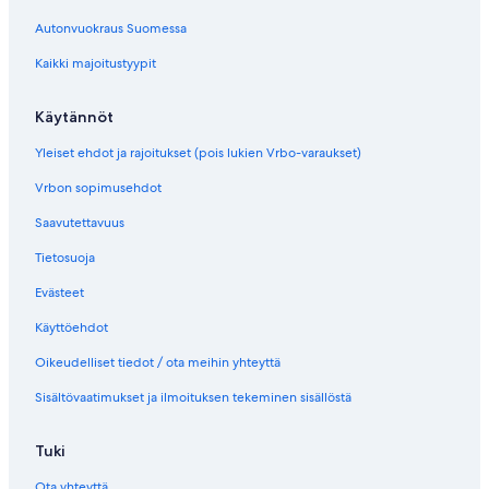
v
a
a
a
Autonvuokraus Suomessa
u
l
v
s
n
i
a
s
Kaikki majoitustyypit
a
n
a
i
v
k
v
v
a
k
a
u
Käytännöt
a
i
l
n
v
i
a
Yleiset ehdot ja rajoitukset (pois lukien Vrbo-varaukset)
a
n
v
l
k
a
Vrbon sopimusehdot
i
k
a
Saavutettavuus
n
i
v
k
a
Tietosuoja
k
l
i
i
Evästeet
n
k
Käyttöehdot
k
Oikeudelliset tiedot / ota meihin yhteyttä
i
Sisältövaatimukset ja ilmoituksen tekeminen sisällöstä
Tuki
Ota yhteyttä