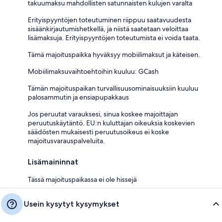
takuumaksu mahdollisten satunnaisten kulujen varalta
Erityispyyntöjen toteutuminen riippuu saatavuudesta
sisäänkirjautumishetkellä, ja niistä saatetaan veloittaa
lisämaksuja. Erityispyyntöjen toteutumista ei voida taata.
Tämä majoituspaikka hyväksyy mobiilimaksut ja käteisen.
Mobiilimaksuvaihtoehtoihin kuuluu: GCash
Tämän majoituspaikan turvallisuusominaisuuksiin kuuluu
palosammutin ja ensiapupakkaus
Jos peruutat varauksesi, sinua koskee majoittajan
peruutuskäytäntö. EU:n kuluttajan oikeuksia koskevien
säädösten mukaisesti peruutusoikeus ei koske
majoitusvarauspalveluita.
Lisämaininnat
Tässä majoituspaikassa ei ole hissejä
Usein kysytyt kysymykset