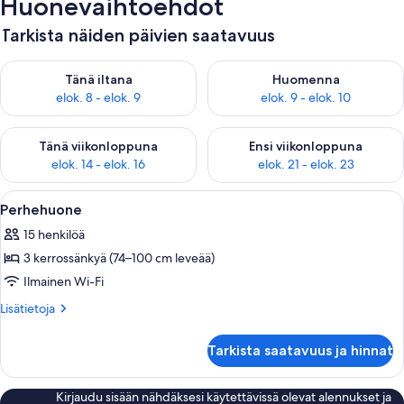
Huonevaihtoehdot
Tarkista näiden päivien saatavuus
Tarkista tämän illan saatavuus elok. 8 - elok. 9
Tarkista huomisen saatavuus el
Tänä iltana
Huomenna
elok. 8 - elok. 9
elok. 9 - elok. 10
Tarkista tämän viikonlopun saatavuus elok. 14 - elok. 16
Tarkista ensi viikonlopun saata
Tänä viikonloppuna
Ensi viikonloppuna
elok. 14 - elok. 16
elok. 21 - elok. 23
Avaa
Kerrossängyllä varustettu huone, jossa 
24
Perhehuone
kaikki
15 henkilöä
huonetyypin
3 kerrossänkyä (74–100 cm leveää)
Perhehuone
kuvat
Ilmainen Wi-Fi
Lisätietoja
Lisätietoja
huoneesta
Perhehuone
Tarkista saatavuus ja hinnat
Kirjaudu sisään nähdäksesi käytettävissä olevat alennukset ja