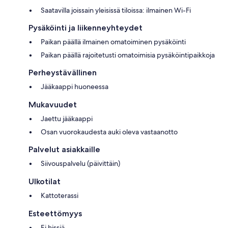
Saatavilla joissain yleisissä tiloissa: ilmainen Wi-Fi
Pysäköinti ja liikenneyhteydet
Paikan päällä ilmainen omatoiminen pysäköinti
Paikan päällä rajoitetusti omatoimisia pysäköintipaikkoja
Perheystävällinen
Jääkaappi huoneessa
Mukavuudet
Jaettu jääkaappi
Osan vuorokaudesta auki oleva vastaanotto
Palvelut asiakkaille
Siivouspalvelu (päivittäin)
Ulkotilat
Kattoterassi
Esteettömyys
Ei hissiä