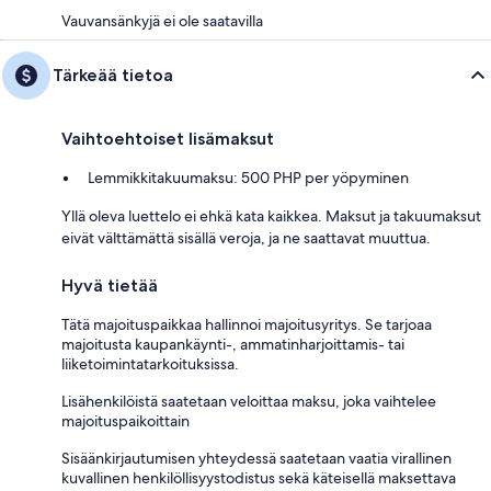
Vauvansänkyjä ei ole saatavilla
Tärkeää tietoa
Vaihtoehtoiset lisämaksut
Lemmikkitakuumaksu: 500 PHP per yöpyminen
Yllä oleva luettelo ei ehkä kata kaikkea. Maksut ja takuumaksut
eivät välttämättä sisällä veroja, ja ne saattavat muuttua.
Hyvä tietää
Tätä majoituspaikkaa hallinnoi majoitusyritys. Se tarjoaa
majoitusta kaupankäynti-, ammatinharjoittamis- tai
liiketoimintatarkoituksissa.
Lisähenkilöistä saatetaan veloittaa maksu, joka vaihtelee
majoituspaikoittain
Sisäänkirjautumisen yhteydessä saatetaan vaatia virallinen
kuvallinen henkilöllisyystodistus sekä käteisellä maksettava