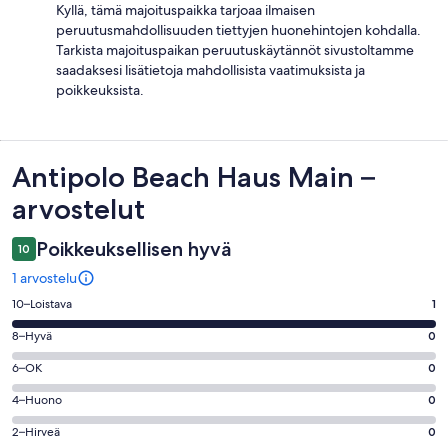
Kyllä, tämä majoituspaikka tarjoaa ilmaisen
peruutusmahdollisuuden tiettyjen huonehintojen kohdalla.
Tarkista majoituspaikan peruutuskäytännöt sivustoltamme
saadaksesi lisätietoja mahdollisista vaatimuksista ja
poikkeuksista.
Arvostelut
Antipolo Beach Haus Main –
arvostelut
Poikkeuksellisen hyvä
10
1 arvostelu
Arvosana
10–Loistava
1
10
Arvosana
8–Hyvä
0
-
8
Loistava.
Arvosana
6–OK
0
-
1
6
Hyvä.
Arvosana
4–Huono
0
kautta
-
0
4
1
OK.
Arvosana
2–Hirveä
0
kautta
-