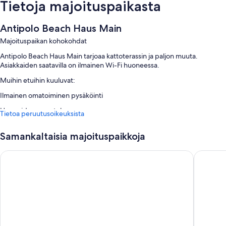
Tietoja majoituspaikasta
Antipolo Beach Haus Main
Majoituspaikan kohokohdat
Antipolo Beach Haus Main tarjoaa kattoterassin ja paljon muuta.
Asiakkaiden saatavilla on ilmainen Wi-Fi huoneessa.
Muihin etuihin kuuluvat:
Ilmainen omatoiminen pysäköinti
Huoneiden varustelu
Tietoa peruutusoikeuksista
Majoituspaikan Antipolo Beach Haus Main kaikkien huoneiden
mukavuuksiin ja palveluihin kuuluvat esimerkiksi ilmastointi sekä ilmainen
Samankaltaisia majoituspaikkoja
Wi-Fi.
Cala Laiya
Paradore
Muihin palveluihin/mukavuuksiin lukeutuvat:
Kylpyhuoneet, joista löytyy suihkut ja ilmaiset hygieniatuotteet
Taulutelevisio, josta löytyy kaapelikanavat
Jaetut keittiöt, jääkaapit ja päivittäinen siivous