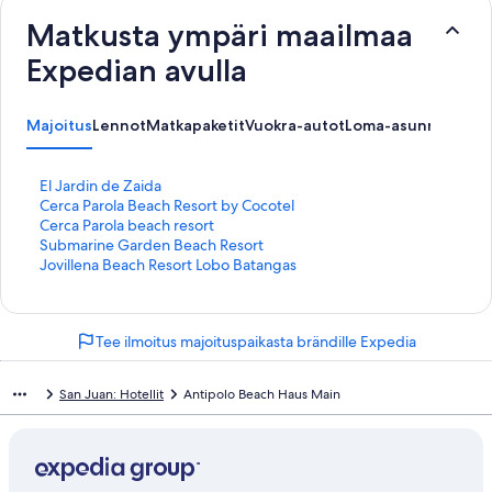
Matkusta ympäri maailmaa
Expedian avulla
Majoitus
Lennot
Matkapaketit
Vuokra-autot
Loma-asunnot
K
El Jardin de Zaida
o
K
Cerca Parola Beach Resort by Cocotel
h
o
K
Cerca Parola beach resort
t
h
o
K
Submarine Garden Beach Resort
e
t
h
o
K
Jovillena Beach Resort Lobo Batangas
e
e
t
h
o
n
e
e
t
h
E
n
e
e
t
Tee ilmoitus majoituspaikasta brändille Expedia
l
C
n
e
e
J
e
C
n
e
a
r
e
S
n
San Juan: Hotellit
Antipolo Beach Haus Main
r
c
r
u
J
d
a
c
b
o
i
P
a
m
v
n
a
P
a
i
d
r
a
r
l