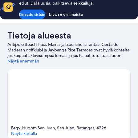
edut. Lisää uusia, palkitsevia seikkailuja!
Kirjaudu sisään
Liity, se on ilmaista
Tietoja alueesta
Antipolo Beach Haus Main sijaitsee lähellä rantaa. Costa de
Maderan golfklubi ja Jaybanga Rice Terraces ovat hyviä kohteita,
jos kaipaat aktiivisempaa lomaa, ja jos haluat tutustua alueen
luontoon, lisää La Luz Beach ja Laiyan ranta listallesi.
Näytä enemmän
Vieraile
matkaoppaassamme kohteeseen San Juan
San Juan: näytä lisää majataloja
Brgy. Hugom San Juan, San Juan, Batangas, 4226
Näytä kartalla