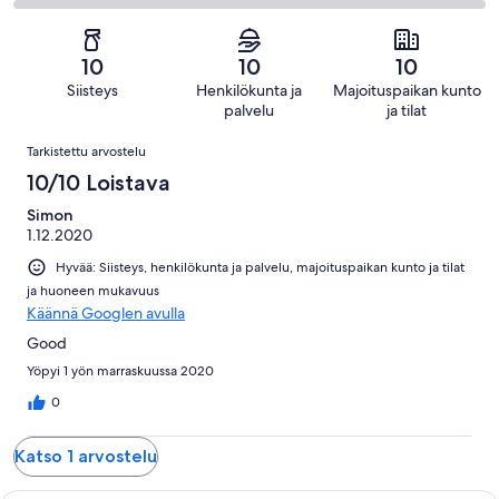
arvostelua
0
2
1
Huono.
kautta
-
arvostelua
0
1
Hirveä.
kautta
10
10
10
arvostelua
0
1
Siisteys
Henkilökunta ja
Majoituspaikan kunto
kautta
arvostelua
palvelu
ja tilat
1
Arvostelut
arvostelua
Tarkistettu arvostelu
10/10 Loistava
Simon
1.12.2020
Hyvää: Siisteys, henkilökunta ja palvelu, majoituspaikan kunto ja tilat
ja huoneen mukavuus
Käännä Googlen avulla
Good
Yöpyi 1 yön marraskuussa 2020
0
Katso 1 arvostelu