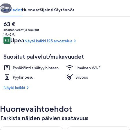
llinen
Seuraava
110+
Yleistiedot
Huoneet
Sijainti
Käytännöt
Nykyinen
63 €
hinta
sisältää verot ja maksut
on
1.9.–2.9.
63 €
Arvostelut
Upea
9,2
Näytä kaikki 125 arvostelua
9,2 kautta 10.
Suositut palvelut/mukavuudet
Pysäköinti sisältyy hintaan
Ilmainen Wi-Fi
Ulkopuoli
Pyykinpesu
Siivous
Näytä kaikki
Huonevaihtoehdot
Tarkista näiden päivien saatavuus
Tarkista tämän illan saatavuus elok. 8 - elok. 9
Tarkista huomisen saatavuus el