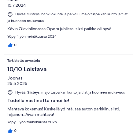
15.7.2024
Hyvää: Siisteys, henkilökunta ja palvelu, majoituspaikan kunto ja tilat
ja huoneen mukavuus
Kävin Olavinlinnassa Opera juhlissa, siksi paikka oli hyvä.
Yöpyi 1 yön heinäkuussa 2024
0
Tarkistettu arvostelu
10/10 Loistava
Joonas
25.5.2025
Hyvää: Siisteys, majoituspaikan kunto ja tilat ja huoneen mukavuus
Todella vastinetta rahoille!
Mahtava kokemus! Keskellä ydintä, saa auton parkkiin, siisti,
hiljainen..Aivan mahtava!
Yöpyi 1 yön toukokuussa 2025
0