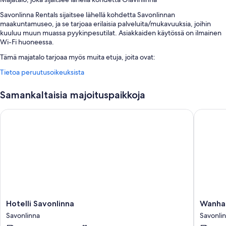
Savonlinna Rentals sijaitsee lähellä kohdetta Savonlinnan
maakuntamuseo, ja se tarjoaa erilaisia palveluita/mukavuuksia, joihin
kuuluu muun muassa pyykinpesutilat. Asiakkaiden käytössä on ilmainen
Wi-Fi huoneessa.
Tämä majatalo tarjoaa myös muita etuja, joita ovat:
Tietoa peruutusoikeuksista
Ilmainen omatoiminen pysäköinti
Express-uloskirjautuminen, express-sisäänkirjautuminen ja
Samankaltaisia majoituspaikkoja
savuttomat tilat
Hissi ja televisio aulassa
Hotelli Savonlinna
Wanhan 
Huoneiden varustelu
Majoituspaikan kaikkien yksilöllisesti kalustettujen huoneiden
mukavuuksiin ja palveluihin kuuluvat esimerkiksi erilliset oleskelualueet ja
erilliset ruokailualueet sekä ilmainen Wi-Fi ja äänieristetyt seinät.
Muihin huoneiden mukavuuksiin lukeutuvat:
Lämmitetyt lattiat, suihkut ja bideet
Hotelli
Wanhan
Hotelli Savonlinna
Wanha
Erilliset oleskelualueet, erilliset ruokailualueet ja lämmitys
Savonlinna
Aseman
Savonlinna
Savonli
Savonlinna
Majatalo