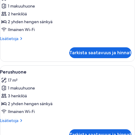
huonetyypin
1 makuuhuone
Purjevene
kuvat
2 henkilöä
2 yhden hengen sänkyä
Ilmainen Wi-Fi
Lisätietoja
Lisätietoja
huoneesta
Purjevene
Tarkista saatavuus ja hinnat
Avaa
Makuuhuone, jossa on sänky, seinälle a
16
Perushuone
kaikki
17 m²
huonetyypin
1 makuuhuone
Perushuone
kuvat
3 henkilöä
2 yhden hengen sänkyä
Ilmainen Wi-Fi
Lisätietoja
Lisätietoja
huoneesta
Perushuone
Tarkista saatavuus ja hinnat