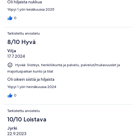
Oli hiljaista nukkua
Yöpyi 1 yön kesäkuussa 2025
0
Tarkistettu arvostelu
8/10 Hyvä
Vilja
17.7.2024
Hyvää: Siisteys, henkilökunta ja palvelu, palvelut/mukavuudet ja
majoituspaikan kunto ja tilat
Oli oikein siistiä ja hiljaista
Yöpyi 1 yön heinäkuussa 2024
0
Tarkistettu arvostelu
10/10 Loistava
Jyrki
22.9.2023