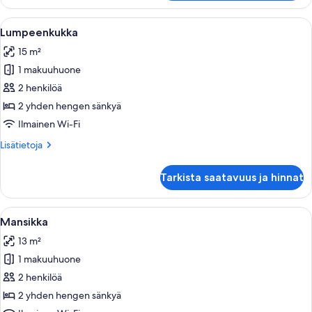
Avaa
Makuuhuone, jonka seinillä on kukalline
11
Lumpeenkukka
kaikki
15 m²
huonetyypin
1 makuuhuone
Lumpeenkukka
kuvat
2 henkilöä
2 yhden hengen sänkyä
Ilmainen Wi-Fi
Lisätietoja
Lisätietoja
huoneesta
Lumpeenkukka
Tarkista saatavuus ja hinnat
Avaa
Makuuhuoneessa on sänky, työpöytä, tuo
8
Mansikka
kaikki
13 m²
huonetyypin
1 makuuhuone
Mansikka
kuvat
2 henkilöä
2 yhden hengen sänkyä