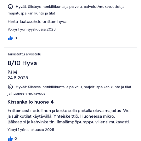
Hyvää: Siisteys, henkilökunta ja palvelu, palvelut/mukavuudet ja
majoituspaikan kunto ja tilat
Hinta-laatusuhde erittäin hyvä
Yöpyi 1 yön syyskuussa 2023
0
Tarkistettu arvostelu
8/10 Hyvä
Päivi
24.8.2025
Hyvää: Siisteys, henkilökunta ja palvelu, majoituspaikan kunto ja tilat
ja huoneen mukavuus
Kissankello huone 4
Erittäin siisti, edullinen ja keskeisellä paikalla oleva majoitus. Wc-
ja suihkutilat käytävällä. Yhteiskeittiö. Huoneessa mikro,
jääkaappi ja kahvinkeitin. Ilmalämpöpumppu viilensi mukavasti.
Yöpyi 1 yön elokuussa 2025
0