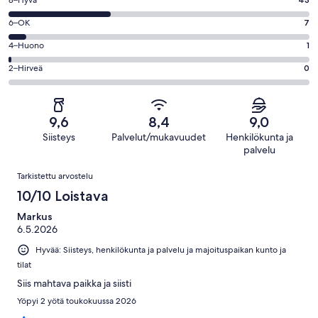
Arvosana
-
8
Loistava.
Arvosana
6–OK
7
-
74
6
Hyvä.
Arvosana
4–Huono
1
kautta
-
43
4
125
OK.
Arvosana
2–Hirveä
0
kautta
-
arvostelua
7
2
125
Huono.
kautta
-
arvostelua
1
125
Hirveä.
kautta
9,6
8,4
9,0
arvostelua
0
125
Siisteys
Palvelut/mukavuudet
Henkilökunta ja
kautta
arvostelua
palvelu
125
Arvostelut
arvostelua
Tarkistettu arvostelu
10/10 Loistava
Markus
6.5.2026
Hyvää: Siisteys, henkilökunta ja palvelu ja majoituspaikan kunto ja
tilat
Siis mahtava paikka ja siisti
Yöpyi 2 yötä toukokuussa 2026