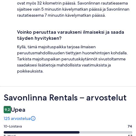
ovat myös 32 kilometrin päässä. Savonlinnan rautatieasema
sijaitsee vain 5 minuutin kävelymatkan päässä ja Savonlinnan
rautatieasema 7 minuutin kävelymatkan päässä.
Voinko peruuttaa varaukseni ilmaiseksi ja saada
täyden hyvityksen?
Kyllä, tämä majoituspaikka tarjoaa ilmaisen
peruutusmahdollisuuden tiettyjen huonehintojen kohdalla.
Tarkista majoituspaikan peruutuskäytännöt sivustoltamme
saadaksesi lisätietoja mahdollisista vaatimuksista ja
poikkeuksista.
Arvostelut
Savonlinna Rentals – arvostelut
Upea
9,2
125 arvostelua
Arvosana
10–Loistava
74
10
8–Hyvä
43