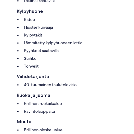
Lakanat saatavilla
Kylpyhuone
Bidee
Hiustenkuivaaja
Kylpytakit
Lämmitetty kylpyhuoneen lattia
Pyyhkeet saatavilla
Suihku
Tohvelit
Viihdetarjonta
40–tuumainen taulutelevisio
Ruoka ja juoma
Erillinen ruokailualue
Ravintolaoppaita
Muuta
Erillinen oleskelualue