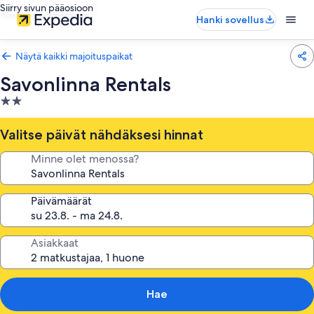
Siirry sivun pääosioon
Hanki sovellus
Näytä kaikki majoituspaikat
Savonlinna Rentals
2.0
tähden
majoituspaikka
Valitse päivät nähdäksesi hinnat
Minne olet menossa?
Päivämäärät
Asiakkaat
Hae