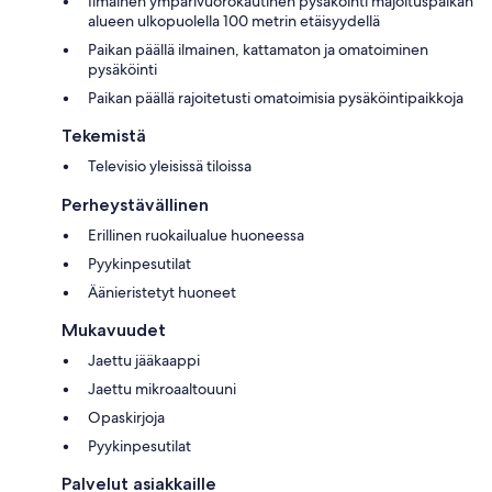
Ilmainen ympärivuorokautinen pysäköinti majoituspaikan
alueen ulkopuolella 100 metrin etäisyydellä
Paikan päällä ilmainen, kattamaton ja omatoiminen
pysäköinti
Paikan päällä rajoitetusti omatoimisia pysäköintipaikkoja
Tekemistä
Televisio yleisissä tiloissa
Perheystävällinen
Erillinen ruokailualue huoneessa
Pyykinpesutilat
Äänieristetyt huoneet
Mukavuudet
Jaettu jääkaappi
Jaettu mikroaaltouuni
Opaskirjoja
Pyykinpesutilat
Palvelut asiakkaille