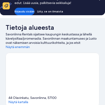
edut. Lisää uusia, palkitsevia seikkailuja!
Kirjaudu sisään
Liity, se on ilmaista
Tietoja alueesta
Savonlinna Rentals sijaitsee kaupungin keskustassa ja lähellä
kävelysiltaa/promenadia. Savonlinnan maakuntamuseo ja Lusto
ovat näkemisen arvoisia kulttuurikohteita, ja jos etsit
aktiviteetteja lomallesi, Oravin satama on hyvä kohde.
Näytä enemmän
Olavinlinna ja Kerimäen kirkko ovat kaksi muuta paikkaa, joissa
kannattaa vierailla. Kannattaa myös varata aikaa alueen
aktiviteetteihin tutustumiseen. Niihin kuuluu muun muassa
hiihtäminen/lasketteleminen.
Vieraile matkaoppaassamme
kohteeseen Savonlinna
Savonlinna: näytä lisää majataloja
44 Olavinkatu, Savonlinna, 57100
Näytä kartalla