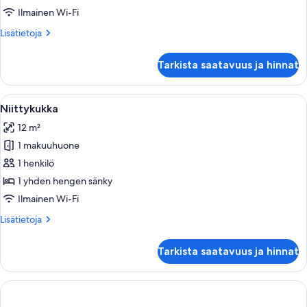
Ilmainen Wi-Fi
Lisätietoja
Lisätietoja
huoneesta
Mukula
Tarkista saatavuus ja hinnat
Avaa
Hotellihuone, jossa on valkoinen ovi, s
8
Niittykukka
kaikki
12 m²
huonetyypin
1 makuuhuone
Niittykukka
kuvat
1 henkilö
1 yhden hengen sänky
Ilmainen Wi-Fi
Lisätietoja
Lisätietoja
huoneesta
Niittykukka
Tarkista saatavuus ja hinnat