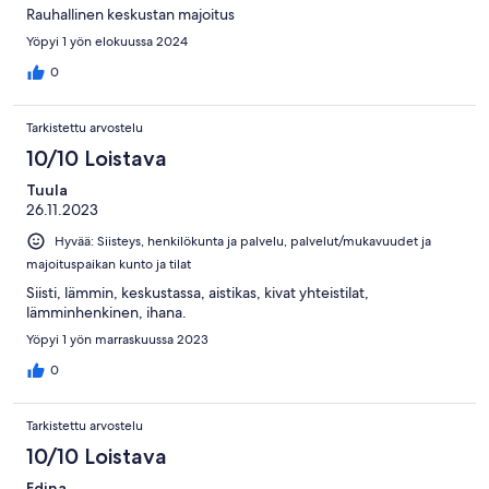
Rauhallinen keskustan majoitus
Yöpyi 1 yön elokuussa 2024
0
Tarkistettu arvostelu
10/10 Loistava
Tuula
26.11.2023
Hyvää: Siisteys, henkilökunta ja palvelu, palvelut/mukavuudet ja
majoituspaikan kunto ja tilat
Siisti, lämmin, keskustassa, aistikas, kivat yhteistilat,
lämminhenkinen, ihana.
Yöpyi 1 yön marraskuussa 2023
0
Tarkistettu arvostelu
10/10 Loistava
Edina