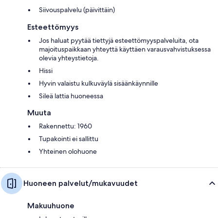
Siivouspalvelu (päivittäin)
Esteettömyys
Jos haluat pyytää tiettyjä esteettömyyspalveluita, ota
majoituspaikkaan yhteyttä käyttäen varausvahvistuksessa
olevia yhteystietoja.
Hissi
Hyvin valaistu kulkuväylä sisäänkäynnille
Sileä lattia huoneessa
Muuta
Rakennettu: 1960
Tupakointi ei sallittu
Yhteinen olohuone
Huoneen palvelut/mukavuudet
Makuuhuone