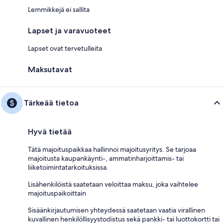
Lemmikkejä ei sallita
Lapset ja varavuoteet
Lapset ovat tervetulleita
Maksutavat
Tärkeää tietoa
Hyvä tietää
Tätä majoituspaikkaa hallinnoi majoitusyritys. Se tarjoaa
majoitusta kaupankäynti-, ammatinharjoittamis- tai
liiketoimintatarkoituksissa.
Lisähenkilöistä saatetaan veloittaa maksu, joka vaihtelee
majoituspaikoittain
Sisäänkirjautumisen yhteydessä saatetaan vaatia virallinen
kuvallinen henkilöllisyystodistus sekä pankki- tai luottokortti tai