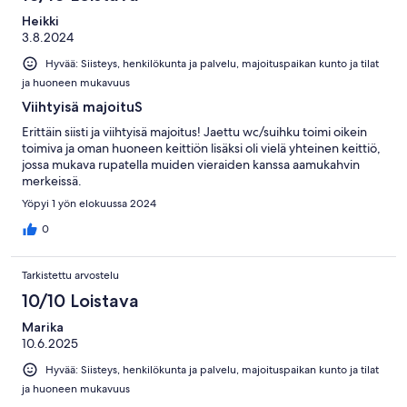
Heikki
3.8.2024
Hyvää: Siisteys, henkilökunta ja palvelu, majoituspaikan kunto ja tilat
ja huoneen mukavuus
Viihtyisä majoituS
Erittäin siisti ja viihtyisä majoitus! Jaettu wc/suihku toimi oikein
toimiva ja oman huoneen keittiön lisäksi oli vielä yhteinen keittiö,
jossa mukava rupatella muiden vieraiden kanssa aamukahvin
merkeissä.
Yöpyi 1 yön elokuussa 2024
0
Tarkistettu arvostelu
10/10 Loistava
Marika
10.6.2025
Hyvää: Siisteys, henkilökunta ja palvelu, majoituspaikan kunto ja tilat
ja huoneen mukavuus