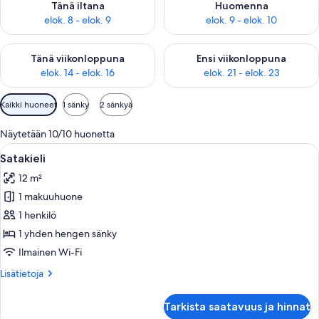
Tänä iltana
Huomenna
elok. 8 - elok. 9
elok. 9 - elok. 10
Tarkista tämän viikonlopun saatavuus elok. 14 - elok. 16
Tarkista ensi viikonlopun saata
Tänä viikonloppuna
Ensi viikonloppuna
elok. 14 - elok. 16
elok. 21 - elok. 23
Huoneille
Kaikki huoneet
1 sänky
2 sänkyä
saatavilla
olevia
Näytetään 10/10 huonetta
suodattimia
Avaa
Huoneessa on kuvioitu peitto sängyllä,
13
Satakieli
kaikki
12 m²
huonetyypin
1 makuuhuone
Satakieli
kuvat
1 henkilö
1 yhden hengen sänky
Ilmainen Wi-Fi
Lisätietoja
Lisätietoja
huoneesta
Satakieli
Tarkista saatavuus ja hinnat