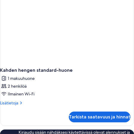
Kahden hengen standard-huone
1 makuuhuone
2 henkilöä
Ilmainen Wi-Fi
Lisätietoja
Lisätietoja
huoneesta
Kahden
Tarkista saatavuus ja hinnat
hengen
standard-
huone
Kirjaudu sisään nähdäksesi käytettävissä olevat alennukset ja