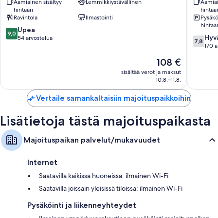
Aamiainen sisältyy
Lemmikkiystävällinen
Aamiai
Savonli
hintaan
hintaa
Ravintola
Ilmastointi
Pysäköi
hintaa
9.0
Upea
9,0
7.8
Hyv
kautta
54 arvostelua
7,8
kautta
170 a
10,
10,
Upea,
Hinta
108 €
Hyvä,
54
on
170
sisältää verot ja maksut
arvostelua
108 €
10.8.–11.8.
arvostel
Vertaile samankaltaisiin majoituspaikkoihin
Lisätietoja tästä majoituspaikasta
Majoituspaikan palvelut/mukavuudet
Internet
Saatavilla kaikissa huoneissa: ilmainen Wi-Fi
Saatavilla joissain yleisissä tiloissa: ilmainen Wi-Fi
Pysäköinti ja liikenneyhteydet