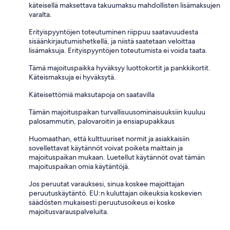
käteisellä maksettava takuumaksu mahdollisten lisämaksujen
varalta.
Erityispyyntöjen toteutuminen riippuu saatavuudesta
sisäänkirjautumishetkellä, ja niistä saatetaan veloittaa
lisämaksuja. Erityispyyntöjen toteutumista ei voida taata.
Tämä majoituspaikka hyväksyy luottokortit ja pankkikortit.
Käteismaksuja ei hyväksytä.
Käteisettömiä maksutapoja on saatavilla
Tämän majoituspaikan turvallisuusominaisuuksiin kuuluu
palosammutin, palovaroitin ja ensiapupakkaus
Huomaathan, että kulttuuriset normit ja asiakkaisiin
sovellettavat käytännöt voivat poiketa maittain ja
majoituspaikan mukaan. Luetellut käytännöt ovat tämän
majoituspaikan omia käytäntöjä.
Jos peruutat varauksesi, sinua koskee majoittajan
peruutuskäytäntö. EU:n kuluttajan oikeuksia koskevien
säädösten mukaisesti peruutusoikeus ei koske
majoitusvarauspalveluita.