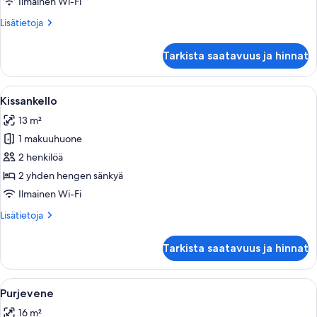
Ilmainen Wi-Fi
Lisätietoja
Lisätietoja
huoneesta
Mansikka
Tarkista saatavuus ja hinnat
Avaa
Makuuhuone, jossa on sänky, vaatekaappi
11
Kissankello
kaikki
13 m²
huonetyypin
1 makuuhuone
Kissankello
kuvat
2 henkilöä
2 yhden hengen sänkyä
Ilmainen Wi-Fi
Lisätietoja
Lisätietoja
huoneesta
Kissankello
Tarkista saatavuus ja hinnat
Avaa
Makuuhuone, jossa on sänky, vaatekaap
10
Purjevene
kaikki
16 m²