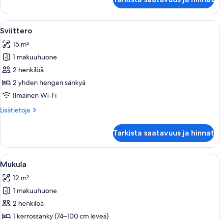
Avaa
Makuuhuone, jossa on sänky, tuoli, lipa
10
Sviittero
kaikki
15 m²
huonetyypin
1 makuuhuone
Sviittero
kuvat
2 henkilöä
2 yhden hengen sänkyä
Ilmainen Wi-Fi
Lisätietoja
Lisätietoja
huoneesta
Sviittero
Tarkista saatavuus ja hinnat
Avaa
Kerrossänky, jossa on alempi sänky ja
8
Mukula
kaikki
12 m²
huonetyypin
1 makuuhuone
Mukula
kuvat
2 henkilöä
1 kerrossänky (74–100 cm leveä)