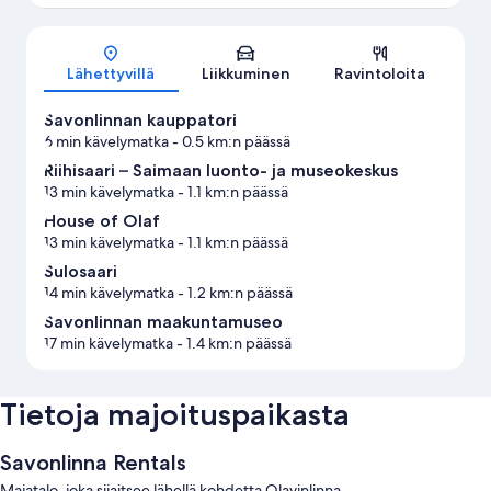
Kartta
Lähettyvillä
Liikkuminen
Ravintoloita
Savonlinnan kauppatori
6 min kävelymatka
- 0.5 km:n päässä
Riihisaari – Saimaan luonto- ja museokeskus
13 min kävelymatka
- 1.1 km:n päässä
House of Olaf
13 min kävelymatka
- 1.1 km:n päässä
Sulosaari
14 min kävelymatka
- 1.2 km:n päässä
Savonlinnan maakuntamuseo
17 min kävelymatka
- 1.4 km:n päässä
Tietoja majoituspaikasta
Savonlinna Rentals
Majatalo, joka sijaitsee lähellä kohdetta Olavinlinna