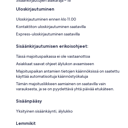
Sisäänkirjautujien alaikäraja – 18
Uloskirjautuminen
Uloskirjautuminen ennen klo 11.00
Kontaktiton uloskirjautuminen saatavilla
Express-uloskirjautuminen saatavilla
Sisäänkirjautumisen erikoisohjeet:
Tässä majoituspaikassa ei ole vastaanottoa
Asiakkaat saavat ohjeet älylukon avaamiseen
Majoituspaikan antamien tietojen käännöksissä on saatettu
käyttää automatisoituja käännöstyökaluja
Tämän majoitusliikkeen aamiainen on saatavilla vain
varauksesta, ja se on pyydettävä yhtä päivää etukäteen.
Sisäänpääsy
Yksityinen sisäänkäynti, älylukko
Lemmikit