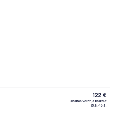
lasta
Sauna, poreallas, höyrysauna, urheilu
Nykyinen
122 €
hinta
sisältää verot ja maksut
on
15.8.–16.8.
Ravintola
122 €