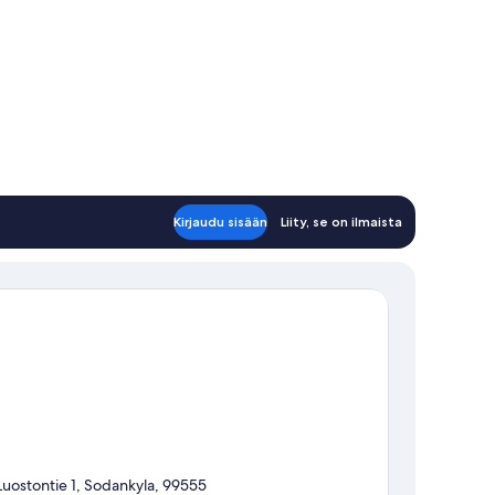
Kirjaudu sisään
Liity, se on ilmaista
Luostontie 1, Sodankyla, 99555