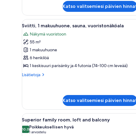
Huone
Katso valitsemiesi päivien hinna
Avaa
Sviitti, 1 makuuhuone, sauna,
5
Sviitti, 1 makuuhuone, sauna, vuoristonäköala
kaikki
Näkymä vuoristoon
huonetyypin
55 m²
Sviitti,
1
1 makuuhuone
makuuhuone,
6 henkilöä
sauna,
1 keskisuuri parisänky ja 4 futonia (74–100 cm leveää)
vuoristonäköala
Lisätietoja
Lisätietoja
kuvat
huoneesta
Sviitti,
1
makuuhuone,
Katso valitsemiesi päivien hinna
sauna,
vuoristonäköala
Avaa
Hotellihuone, jossa on kaksi sä
9
Superior family room, loft and balcony
kaikki
Poikkeuksellisen hyvä
huonetyypin
10,0
10,0 kautta 10
(1
1 arvostelu