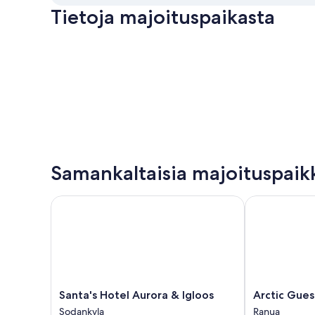
Tietoja majoituspaikasta
Samankaltaisia majoituspaik
Santa's Hotel Aurora & Igloos
Arctic Guesth
Santa's
Arctic
Santa's Hotel Aurora & Igloos
Arctic Gues
Hotel
Guesthouse
Sodankyla
Ranua