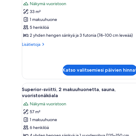
Superior
arvostelu)
Näkymä vuoristoon
family
33 m²
room,
1 makuuhuone
loft
5 henkilöä
and
2 yhden hengen sänkyä ja 3 futonia (74–100 cm leveää)
balcony
kuvat
Lisätietoja
Lisätietoja
huoneesta
Superior
family
room,
Katso valitsemiesi päivien hinna
loft
and
balcony
Avaa
Moderni olohuone, jossa on sohv
8
Superior-sviitti, 2 makuuhuonetta, sauna,
kaikki
vuoristonäköala
huonetyypin
Näkymä vuoristoon
Superior-
57 m²
sviitti,
1 makuuhuone
2
makuuhuonetta,
6 henkilöä
sauna,
4 yhden hengen sänkyä ja 1 vuodesohva (125–150 cm