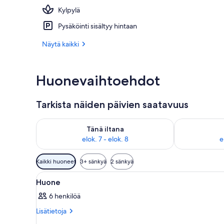
Kylpylä
Terassi/patio
Pysäköinti sisältyy hintaan
Näytä kaikki
Huonevaihtoehdot
Tarkista näiden päivien saatavuus
Tarkista tämän illan saatavuus elok. 7 - elok. 8
Tarkista huomi
Tänä iltana
elok. 7 - elok. 8
e
Huoneille
Kaikki huoneet
3+ sänkyä
2 sänkyä
saatavilla
Avaa
Hotellihuone, jossa on sänky, k
olevia
5
Huone
kaikki
suodattimia
6 henkilöä
huonetyypin
Huone
Lisätietoja
Lisätietoja
huoneesta
kuvat