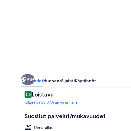
93+
Yleistiedot
Huoneet
Sijainti
Käytännöt
Arvostelut
Loistava
8,6
8,6 kautta 10.
Näytä kaikki 388 arvostelua
Suositut palvelut/mukavuudet
Uima-allas