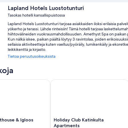
Lapland Hotels Luostotunturi
Tasokas hotelli kansallispuistossa
Lapland Hotels Luostotunturi tarjoaa asiakkaiden iloksi erilaisia pal
yökerho ja terassi. Lähde rinteisiin! Tämä hotelli tarjoaa laskettel
hiihtovälineiden vuokrausmahdollisuuden. Amethyst Spa on paikan pääl
Kun nälkä iskee, paikan päältä löytyy 3 ravintolaa, joiden erikoisuuksi
sellaisia aktiviteetteja kuten vaellus/pyöräily, lumikenkäily ja ekoret
leikkikenttä ja kirjasto.
Tietoa peruutusoikeuksista
Lisäksi asiakkailla on käytössään nämä edut:
2 sisäuima-allasta
koja
Ilmainen omatoiminen pysäköinti
ouse & Igloos
Holiday Club Katinkulta Apartments
Polkupyörien vuokrausmahdollisuus, edestakaiset lentokenttäkulj
Juhlasali, hissi ja tietoja polkupyöräkierroksista
Huoneiden varustelu
Kaikki 163 huonetta tarjoavat sellaisia palveluita/mukavuuksia kuin 
Muihin palveluihin/mukavuuksiin lukeutuvat:
Holiday
thouse & Igloos
Holiday Club Katinkulta
Club
Apartments
Ilmaiset teepussit / ilmainen pikakahvi ja vedenkeittimet