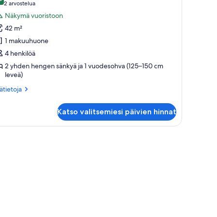
uperior-
9,0 kautta 10
(2
2 arvostelua
iitti,
arvostelua)
Näkymä vuoristoon
42 m²
akuuhuone,
1 makuuhuone
auna,
4 henkilöä
uoristonäköala
2 yhden hengen sänkyä ja 1 vuodesohva (125–150 cm
uvat
leveä)
ätietoja
sätietoja
oneesta
perior-
Katso valitsemiesi päivien hinnat
itti,
kuuhuone,
 keittiö.
ukut, ja sen ympärillä on vehreää kasvillisuutta ja puita.
una,
oristonäköala