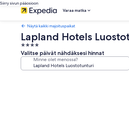
Siirry sivun pääosioon
Varaa matka
Näytä kaikki majoituspaikat
Lapland Hotels Luosto
4.0
tähden
Valitse päivät nähdäksesi hinnat
majoituspaikka
Minne olet menossa?
Majoituspaikan
Lapland
Hotels
Luostotunturi
valokuvagalleria