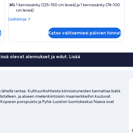
1 kerrossänky (125–150 cm leveä) ja 1 kerrossänky (74–100
cm leveä)
Lisätietoja
Lisätietoja
huoneesta
Mökki,
t
Katso valitsemiesi päivien hinnat
takka
issä olevat alennukset ja edut. Lisää
a lähellä rantaa. Kulttuurikohteista kiinnostuneiden kannattaa lisätä
istalleen, ja alueen mielenkiintoisiin maamerkkeihin kuuluvat
. Koparan poropuisto ja Pyhä-Luoston luontokeskus Naava ovat
 ulkoilma-aktiviteetteihin, joihin kuuluu hevosratsastus ja
eeseen Sodankylä