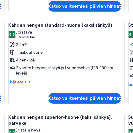
Huone
Hu
t
Katso valitsemiesi päivien hinnat
 vuoristonäköala | Työpöytä, vuodevaatteet
Avaa
Hotellihuone, jossa on kaksi sänkyä, työ
A
8
Kahden hengen standard-huone (kaksi sänkyä)
St
kaikki
ka
Loistava
huonetyypin
8,8
h
8,
8,8 kautta 10
(3
3 arvostelua
Kahden
S
arvostelua)
22 m²
hengen
f
1 makuuhuone
standard-
r
4 henkilöä
huone
lo
2 yhden hengen sänkyä ja 1 vuodesohva (125–150 cm
(kaksi
a
leveä)
sänkyä)
b
Lisätietoja
Lisätietoja
kuvat
k
Lis
Li
huoneesta
hu
Kahden
St
hengen
t
Katso valitsemiesi päivien hinnat
fa
standard-
ro
huone
lof
nkyä, puinen portaikko, seinään kiinnitetty valaisin ja kuviollinen matto.
Avaa
Hotellihuone, jossa on suuri sänky, y
A
(kaksi
6
an
Kahden hengen superior-huone (kaksi sänkyä),
Su
sänkyä)
kaikki
ka
ba
parveke
vu
huonetyypin
h
Erittäin hyvä
8,0
9,