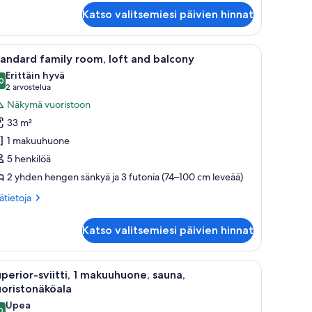
one
Katso valitsemiesi päivien hinnat
pöytä, tuoli, patteri ja seinälle asennettu televisio.
vaa
Työpöytä, vuodevaatteet
5
andard family room, loft and balcony
ikki
Erittäin hyvä
uonetyypin
0
8,0 kautta 10
(2
2 arvostelua
tandard
arvostelua)
Näkymä vuoristoon
amily
33 m²
oom,
1 makuuhuone
ft
5 henkilöä
nd
2 yhden hengen sänkyä ja 3 futonia (74–100 cm leveää)
alcony
uvat
ätietoja
sätietoja
oneesta
andard
Katso valitsemiesi päivien hinnat
mily
om,
t
öpöytälamput, työpöytä ja ikkunasta avautuva näkymä lumipeitteisiin puihin.
vaa
Hotellihuone, jossa on sänky, kaksi yöpöytää,
7
d
perior-sviitti, 1 makuuhuone, sauna,
ikki
lcony
oristonäköala
uonetyypin
Upea
0