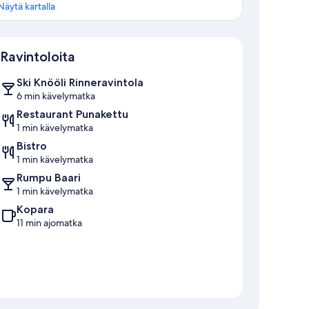
Näytä kartalla
Kartta
Ravintoloita
Ski Knööli Rinneravintola
6 min kävelymatka
Restaurant Punakettu
1 min kävelymatka
Bistro
1 min kävelymatka
Rumpu Baari
1 min kävelymatka
Kopara
11 min ajomatka