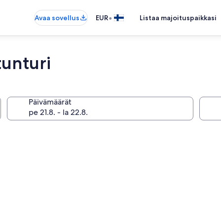
•
Avaa sovellus
EUR
Listaa majoituspaikkasi
tunturi
Päivämäärät