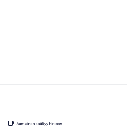
2 sisäuima-al
Lounge
Aamiainen sisältyy hintaan