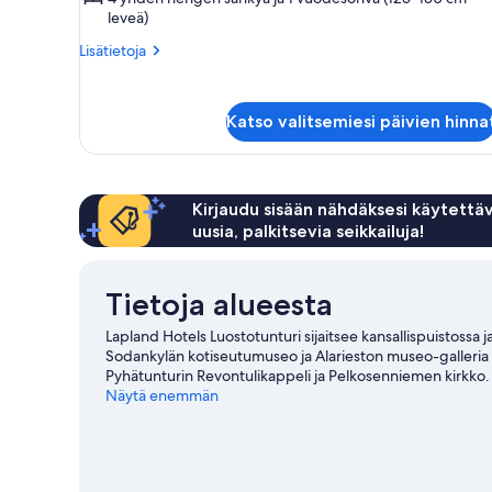
leveä)
vuoristonäköala
kuvat
Lisätietoja
Lisätietoja
huoneesta
Superior-
sviitti,
Katso valitsemiesi päivien hinna
2
makuuhuonetta,
sauna,
vuoristonäköala
Kirjaudu sisään nähdäksesi käytettäv
uusia, palkitsevia seikkailuja!
Tietoja alueesta
Lapland Hotels Luostotunturi sijaitsee kansallispuistossa j
Sodankylän kotiseutumuseo ja Alarieston museo-galleria l
Pyhätunturin Revontulikappeli ja Pelkosenniemen kirkko
myös vierailun arvoisia. Täällä voit kalastaa, tai osallistua
Näytä enemmän
vaellus-/pyöräilyreitit.
Vieraile matkaoppaassamme koht