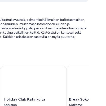
veluita/mukavuuksia, esimerkkeinä ilmainen buffetaamiainen,
umahdollisuuden, murtomaahiihtomahdollisuuden ja
lä sijaitseva kylpylä, jossa voit nauttia urheiluhieronnasta.
in kuuluu paikallinen keittiö. Käytössäsi on kuntosali sekä
ket. Kaikkien asiakkaiden saatavilla on myös puutarha,
Holiday Club Katinkulta
Break Sokos Hotel Vuok
etukset (lisämaksusta) ja tietokonepiste
huonepalvelu.
Holiday
Break
Holiday Club Katinkulta
Break Sokos Hotel V
Club
Sokos
Sotkamo
Sotkamo