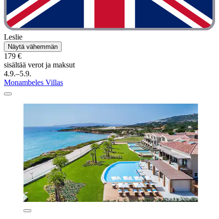
Leslie
Näytä vähemmän
179 €
sisältää verot ja maksut
4.9.–5.9.
Monambeles Villas