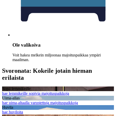
Ole valikoiva
Voit hakea melkein miljoonaa majoituspaikkaa ympäri
maailman.
Svoronata: Kokeile jotain hieman
erilaista
Sopii lemmikeille
hae lemmikeille sopivia majoituspaikkoja
Uima-allas
hae uima-altaalla varustettuja majoituspaikkoja
Huvila
hae huviloita