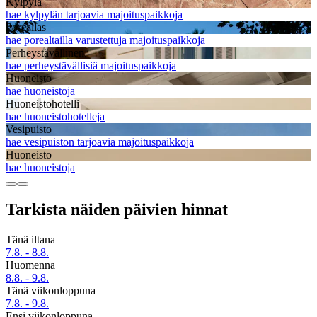
Kylpylä
hae kylpylän tarjoavia majoituspaikkoja
Poreallas
hae porealtailla varustettuja majoituspaikkoja
Perheystävällinen
hae perheystävällisiä majoituspaikkoja
Huoneisto
hae huoneistoja
Huoneistohotelli
hae huoneistohotelleja
Vesipuisto
hae vesipuiston tarjoavia majoituspaikkoja
Huoneisto
hae huoneistoja
Tarkista näiden päivien hinnat
Tänä iltana
7.8. - 8.8.
Huomenna
8.8. - 9.8.
Tänä viikonloppuna
7.8. - 9.8.
Ensi viikonloppuna