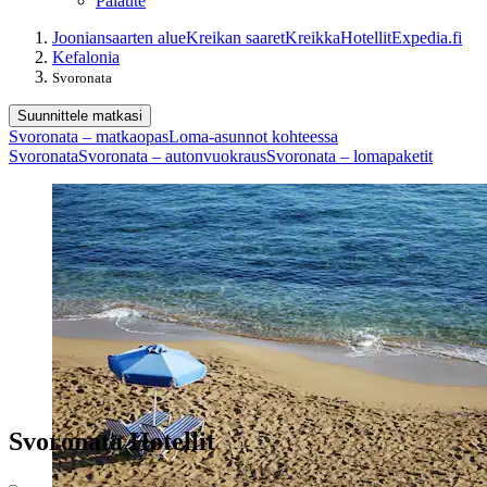
Palaute
Jooniansaarten alue
Kreikan saaret
Kreikka
Hotellit
Expedia.fi
Kefalonia
Svoronata
Suunnittele matkasi
Svoronata – matkaopas
Loma-asunnot kohteessa
Svoronata
Svoronata – autonvuokraus
Svoronata – lomapaketit
Svoronata Hotellit