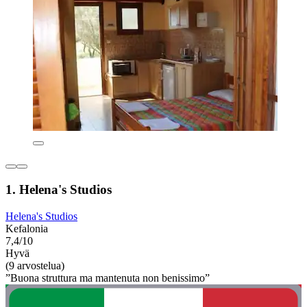
1. Helena's Studios
Helena's Studios
Kefalonia
7,4/10
Hyvä
(9 arvostelua)
”Buona struttura ma mantenuta non benissimo”