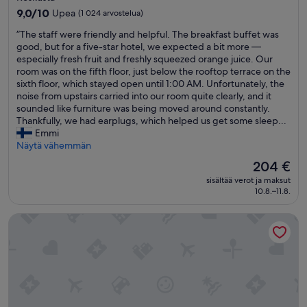
majoituspaikka
v
i
9.0
f
9,0/10
Upea
(1 024 arvostelua)
e
d
kautta
a
”
r
”The staff were friendly and helpful. The breakfast buffet was
o
10,
s
T
y
good, but for a five-star hotel, we expected a bit more —
n
Upea,
t
h
o
especially fresh fruit and freshly squeezed orange juice. Our
j
(1 024
/
e
n
room was on the fifth floor, just below the rooftop terrace on the
a
arvostelua)
r
s
e
sixth floor, which stayed open until 1:00 AM. Unfortunately, the
t
e
t
w
noise from upstairs carried into our room quite clearly, and it
u
s
a
a
sounded like furniture was being moved around constantly.
l
t
f
s
Thankfully, we had earplugs, which helped us get some sleep...
l
a
f
h
Emmi
e
u
w
e
Näytä vähemmän
s
r
e
l
s
a
Hinta
204 €
r
p
a
n
on
sisältää verot ja maksut
e
f
m
t
204 €
10.8.–11.8.
f
u
m
)
r
l
e
.
Ella Alkyna – Adults Only
i
a
s
A
e
n
e
l
n
d
m
s
d
s
u
o
l
u
u
t
y
p
t
h
a
e
e
e
n
r
t