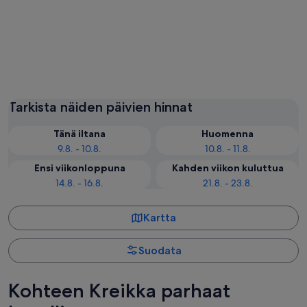
Ródos
Hania
Tarkista näiden päivien hinnat
Tänä iltana
Huomenna
9.8. - 10.8.
10.8. - 11.8.
Ensi viikonloppuna
Kahden viikon kuluttua
14.8. - 16.8.
21.8. - 23.8.
Kartta
Suodata
Kohteen Kreikka parhaat