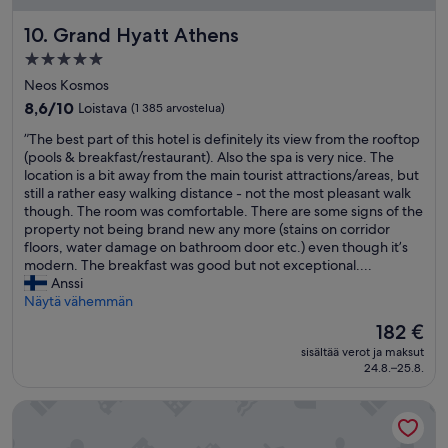
t
g
.
Grand Hyatt Athens
10. Grand Hyatt Athens
!
F
!
5.0
r
”
o
tähden
Neos Kosmos
m
majoituspaikka
8.6
8,6/10
Loistava
(1 385 arvostelua)
t
kautta
h
”
”The best part of this hotel is definitely its view from the rooftop
10,
e
T
(pools & breakfast/restaurant). Also the spa is very nice. The
Loistava,
t
h
location is a bit away from the main tourist attractions/areas, but
(1 385
i
e
still a rather easy walking distance - not the most pleasant walk
arvostelua)
m
b
though. The room was comfortable. There are some signs of the
e
e
property not being brand new any more (stains on corridor
t
s
floors, water damage on bathroom door etc.) even though it’s
h
t
modern. The breakfast was good but not exceptional....
e
p
Anssi
y
a
Näytä vähemmän
p
r
Hinta
182 €
i
t
on
c
sisältää verot ja maksut
o
182 €
k
24.8.–25.8.
f
e
t
d
Peninsula Resort & Spa - All Inclusive
h
u
i
s
s