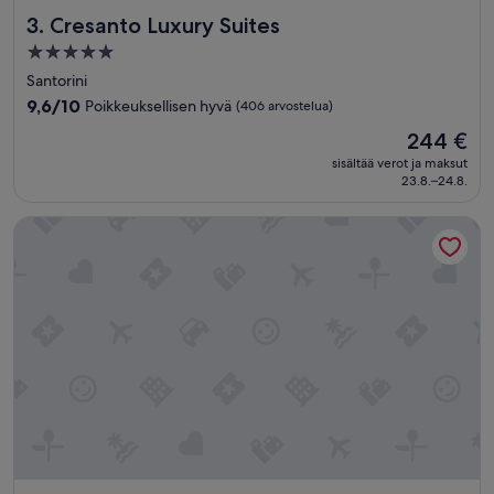
e
Cresanto Luxury Suites
3. Cresanto Luxury Suites
a
c
5.0
h
tähden
Santorini
w
majoituspaikka
a
9.6
9,6/10
Poikkeuksellisen hyvä
(406 arvostelua)
s
kautta
Hinta
244 €
g
10,
on
o
Poikkeuksellisen
sisältää verot ja maksut
244 €
r
23.8.–24.8.
hyvä,
g
(406
e
arvostelua)
The Stanley
o
u
s
a
n
d
t
h
e
s
t
a
f