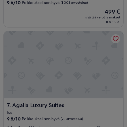
9.6
9,6/10
t
Poikkeuksellisen hyvä
(1 003 arvostelua)
kautta
h
Hinta
499 €
10,
e
on
Poikkeuksellisen
sisältää verot ja maksut
b
499 €
11.8.–12.8.
hyvä,
a
(1 003
r
arvostelua)
Agalia Luxury Suites
.
E
v
e
r
y
o
n
e
t
r
e
a
t
Agalia Luxury Suites
7. Agalia Luxury Suites
e
d
Ios
u
9.8
9,8/10
Poikkeuksellisen hyvä
(72 arvostelua)
s
kautta
l