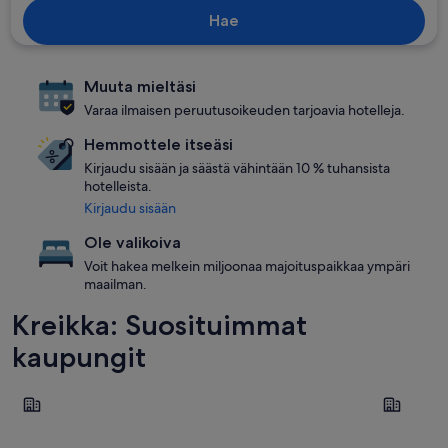
Hae
Muuta mieltäsi
Varaa ilmaisen peruutusoikeuden tarjoavia hotelleja.
Hemmottele itseäsi
Kirjaudu sisään ja säästä vähintään 10 % tuhansista
hotelleista.
Kirjaudu sisään
Ole valikoiva
Voit hakea melkein miljoonaa majoituspaikkaa ympäri
maailman.
Kreikka: Suosituimmat
kaupungit
Ródos
Hania