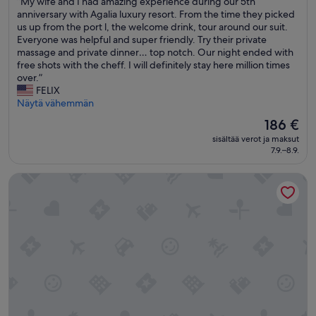
”
”My wife and I had amazing experience during our 5th
10,
i
M
anniversary with Agalia luxury resort. From the time they picked
Poikkeuksellisen
k
y
us up from the port l, the welcome drink, tour around our suit.
hyvä,
e
w
Everyone was helpful and super friendly. Try their private
(72
f
i
massage and private dinner… top notch. Our night ended with
arvostelua)
a
f
free shots with the cheff. I will definitely stay here million times
m
e
over.”
i
a
FELIX
l
n
Näytä vähemmän
y
d
w
Hinta
186 €
I
i
on
sisältää verot ja maksut
h
t
186 €
7.9.–8.9.
a
h
d
s
The Pinnacle Athens
a
u
m
c
a
h
z
k
i
i
n
n
g
d
e
n
x
e
p
s
e
s