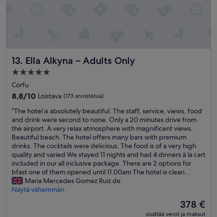
s
d
f
t
p
h
r
i
a
e
i
i
i
l
e
n
s
p
n
a
v
f
d
l
e
Ella Alkyna – Adults Only
13. Ella Alkyna – Adults Only
u
l
l
r
l
y
i
y
5.0
.
.
n
n
tähden
Corfu
T
T
c
i
majoituspaikka
h
r
8.8
l
8,8/10
Loistava
(173 arvostelua)
c
e
y
kautta
u
e
”
”The hotel is absolutely beautiful. The staff, service, views, food
b
t
10,
s
.
T
and drink were second to none. Only a 20 minutes drive from
r
h
Loistava,
i
T
h
the airport. A very relax atmosphere with magnificent views.
e
e
(173
v
h
e
Beautiful beach. The hotel offers many bars with premium
a
i
arvostelua)
e
e
h
drinks. The cocktails were delicious. The food is of a very high
k
r
k
l
o
quality and varied We stayed 11 nights and had 4 dinners à la cart
f
p
s
o
t
included in our all inclusive package. There are 2 options for
a
r
i
c
e
bfast one of them opened until 11.00am The hotel is clean...
s
i
i
a
l
Maria Mercedes Gomez Ruiz de
t
v
l
t
i
Näytä vähemmän
b
a
m
i
s
u
t
a
o
Hinta
378 €
a
f
e
n
n
on
sisältää verot ja maksut
b
f
m