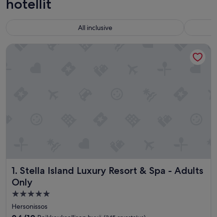
hotellit
All inclusive
Stella Island Luxury Resort & Spa - Adults Only
Stella Island Luxury Resort & Spa - Adults Only
1. Stella Island Luxury Resort & Spa - Adults
Only
5.0
tähden
Hersonissos
majoituspaikka
9.6