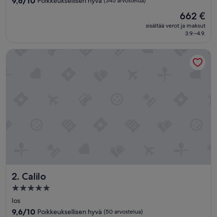
9,6/10
Poikkeuksellisen hyvä
(345 arvostelua)
kautta
Hinta
662 €
10,
on
Poikkeuksellisen
sisältää verot ja maksut
662 €
3.9.–4.9.
hyvä,
(345
arvostelua)
Calilo
Calilo
2. Calilo
5.0
tähden
Ios
majoituspaikka
9.6
9,6/10
Poikkeuksellisen hyvä
(50 arvostelua)