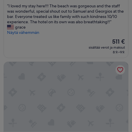
kautta
”
”I loved my stay here!!! The beach was gorgeous and the staff
10,
I
was wonderful, special shout out to Samuel and Georgios at the
Poikkeuksellisen
l
bar. Everyone treated us like family with such kindness 10/10
hyvä,
o
experience. The hotel on its own was also breathtaking!!”
(50
v
grace
arvostelua)
e
Näytä vähemmän
d
Hinta
511 €
m
on
sisältää verot ja maksut
y
511 €
8.9.–9.9.
s
t
Cresanto Luxury Suites
a
y
h
e
r
e
!
!
!
T
h
e
b