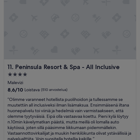
u
h
p
o
f
t
r
e
o
l
m
i
t
s
h
d
e
e
p
f
o
i
r
Peninsula Resort & Spa - All Inclusive
11. Peninsula Resort & Spa - All Inclusive
n
t
i
4.0
l
t
tähden
,
Malevizi
e
t
majoituspaikka
l
8.6
8,6/10
Loistava
(510 arvostelua)
h
y
kautta
e
”
”Olimme varanneet hotellista puolihoidon ja tullessamme se
i
10,
w
O
muutettiin all inclusiveksi ilman lisämaksua. Ensimmäisenä iltana
t
Loistava,
e
l
huonepalvelu toi viiniä ja hedelmiä vain varmistaakseen, että
s
(510
l
i
olemme tyytyväisiä. Eipä olla vastaavaa koettu. Pieni kylä löytyy
v
arvostelua)
c
m
n.10min kävelymatkan päästä, mutta meillä oli lomalla auto
i
o
m
käytössä, joten sillä pääsimme liikkumaan pidemmällekin.
e
m
e
Vastaannottovirkailijat ja muukin henkilökunta olivat ystävällisiä ja
w
e
v
palvelualttiita. Voin suositella hotellia kaikille.”
f