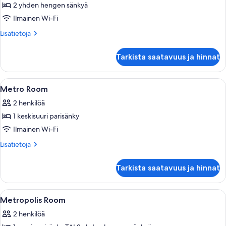
huone
2 yhden hengen sänkyä
(kaksi
Ilmainen Wi-Fi
sänkyä),
Lisätietoja
Lisätietoja
2
huoneesta
yhden
Kahden
Tarkista saatavuus ja hinnat
hengen
hengen
premier-
sänkyä
huone
Avaa
Ylelliset vuodevaatteet, tallelokero 
kuvat
6
(kaksi
Metro Room
kaikki
sänkyä),
2 henkilöä
2
huonetyypin
yhden
1 keskisuuri parisänky
Metro
hengen
Room
Ilmainen Wi-Fi
sänkyä
kuvat
Lisätietoja
Lisätietoja
huoneesta
Metro
Tarkista saatavuus ja hinnat
Room
Avaa
Ylelliset vuodevaatteet, tallelokero 
5
Metropolis Room
kaikki
2 henkilöä
huonetyypin