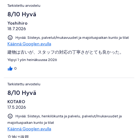
Arvostelut
arvostelua
Tarkistettu arvostelu
8/10 Hyvä
Yoshihiro
18.7.2026
Hyvää: Siisteys, palvelut/mukavuudet ja majoituspaikan kunto ja tilat
Käännä Googlen avulla
建物は古いが、スタッフの対応の丁寧さがとても良かった。
Yöpyi 1 yön heinäkuussa 2026
0
Tarkistettu arvostelu
8/10 Hyvä
KOTARO
17.5.2026
Hyvää: Siisteys, henkilökunta ja palvelu, palvelut/mukavuudet ja
majoituspaikan kunto ja tilat
Käännä Googlen avulla
立地は抜群。