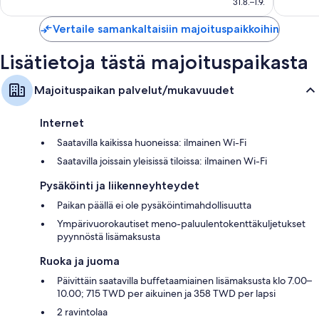
31.8.–1.9.
arvostelua
Vertaile samankaltaisiin majoituspaikkoihin
Lisätietoja tästä majoituspaikasta
Majoituspaikan palvelut/mukavuudet
Internet
Saatavilla kaikissa huoneissa: ilmainen Wi-Fi
Saatavilla joissain yleisissä tiloissa: ilmainen Wi-Fi
Pysäköinti ja liikenneyhteydet
Paikan päällä ei ole pysäköintimahdollisuutta
Ympärivuorokautiset meno-paluulentokenttäkuljetukset
pyynnöstä lisämaksusta
Ruoka ja juoma
Päivittäin saatavilla buffetaamiainen lisämaksusta klo 7.00–
10.00; 715 TWD per aikuinen ja 358 TWD per lapsi
2 ravintolaa