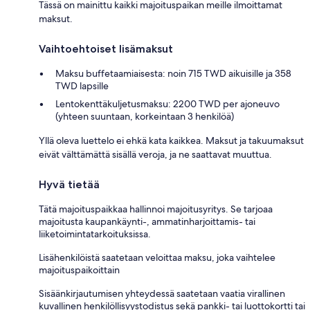
Tässä on mainittu kaikki majoituspaikan meille ilmoittamat
maksut.
Vaihtoehtoiset lisämaksut
Maksu buffetaamiaisesta: noin 715 TWD aikuisille ja 358
TWD lapsille
Lentokenttäkuljetusmaksu: 2200 TWD per ajoneuvo
(yhteen suuntaan, korkeintaan 3 henkilöä)
Yllä oleva luettelo ei ehkä kata kaikkea. Maksut ja takuumaksut
eivät välttämättä sisällä veroja, ja ne saattavat muuttua.
Hyvä tietää
Tätä majoituspaikkaa hallinnoi majoitusyritys. Se tarjoaa
majoitusta kaupankäynti-, ammatinharjoittamis- tai
liiketoimintatarkoituksissa.
Lisähenkilöistä saatetaan veloittaa maksu, joka vaihtelee
majoituspaikoittain
Sisäänkirjautumisen yhteydessä saatetaan vaatia virallinen
kuvallinen henkilöllisyystodistus sekä pankki- tai luottokortti tai