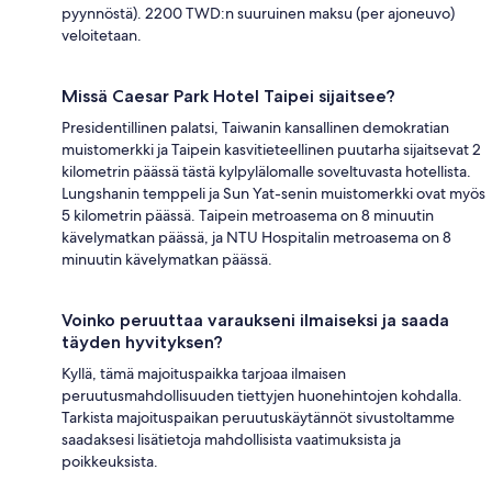
pyynnöstä). 2200 TWD:n suuruinen maksu (per ajoneuvo)
veloitetaan.
Missä Caesar Park Hotel Taipei sijaitsee?
Presidentillinen palatsi, Taiwanin kansallinen demokratian
muistomerkki ja Taipein kasvitieteellinen puutarha sijaitsevat 2
kilometrin päässä tästä kylpylälomalle soveltuvasta hotellista.
Lungshanin temppeli ja Sun Yat-senin muistomerkki ovat myös
5 kilometrin päässä. Taipein metroasema on 8 minuutin
kävelymatkan päässä, ja NTU Hospitalin metroasema on 8
minuutin kävelymatkan päässä.
Voinko peruuttaa varaukseni ilmaiseksi ja saada
täyden hyvityksen?
Kyllä, tämä majoituspaikka tarjoaa ilmaisen
peruutusmahdollisuuden tiettyjen huonehintojen kohdalla.
Tarkista majoituspaikan peruutuskäytännöt sivustoltamme
saadaksesi lisätietoja mahdollisista vaatimuksista ja
poikkeuksista.