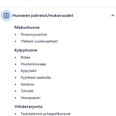
Huoneen palvelut/mukavuudet
Makuuhuone
Pimennysverhot
Ylelliset vuodevaatteet
Kylpyhuone
Bidee
Hiustenkuivaaja
Kylpytakit
Pyyhkeet saatavilla
Sampoo
Tohvelit
Vessapaperi
Viihdetarjonta
Taulutelevisio ja kaapelikanavat