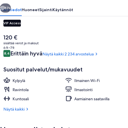
llinen
Seuraava
57+
Yleistiedot
Huoneet
Sijainti
Käytännöt
VIP Access
Nykyinen
120 €
hinta
sisältää verot ja maksut
on
6.9.–7.9.
120 €
Arvostelut
Erittäin hyvä
8,4
Näytä kaikki 2 234 arvostelua
8,4 kautta 10.
Suositut palvelut/mukavuudet
Aula
Kylpylä
Ilmainen Wi-Fi
Ravintola
Ilmastointi
Kuntosali
Aamiainen saatavilla
Näytä kaikki