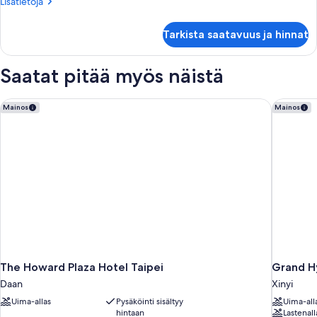
Lisätietoja
Lisätietoja
huoneesta
Superior-
Tarkista saatavuus ja hinnat
huone,
1
parisänky
Saatat pitää myös näistä
The Howard Plaza Hotel Taipei
Grand Hy
Mainos
Mainos
The Howard Plaza Hotel Taipei
Grand Hy
Daan
Xinyi
Uima-allas
Pysäköinti sisältyy
Uima-all
hintaan
Lastenall