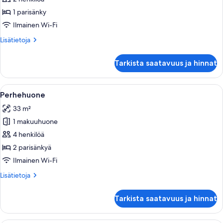
sänkyä
premier-
1 parisänky
huone,
Ilmainen Wi-Fi
1
Lisätietoja
Lisätietoja
parisänky
huoneesta
kuvat
Kahden
Tarkista saatavuus ja hinnat
hengen
premier-
huone,
Avaa
Hotellihuone, jossa on kaksi sänkyä, tel
3
1
Perhehuone
kaikki
parisänky
33 m²
huonetyypin
1 makuuhuone
Perhehuone
kuvat
4 henkilöä
2 parisänkyä
Ilmainen Wi-Fi
Lisätietoja
Lisätietoja
huoneesta
Perhehuone
Tarkista saatavuus ja hinnat