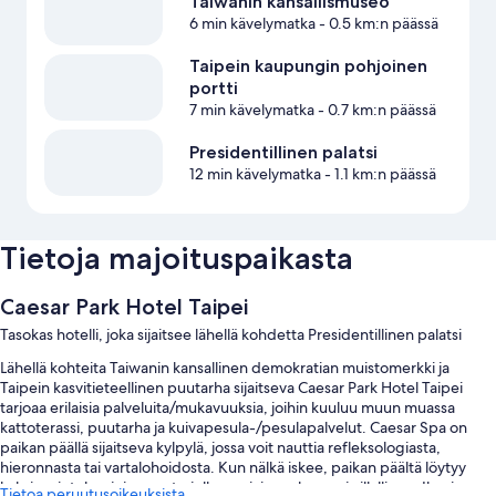
Taiwanin kansallismuseo
6 min kävelymatka
- 0.5 km:n päässä
Taipein kaupungin pohjoinen
portti
7 min kävelymatka
- 0.7 km:n päässä
Presidentillinen palatsi
12 min kävelymatka
- 1.1 km:n päässä
Tietoja majoituspaikasta
Caesar Park Hotel Taipei
Tasokas hotelli, joka sijaitsee lähellä kohdetta Presidentillinen palatsi
Lähellä kohteita Taiwanin kansallinen demokratian muistomerkki ja
Taipein kasvitieteellinen puutarha sijaitseva Caesar Park Hotel Taipei
tarjoaa erilaisia palveluita/mukavuuksia, joihin kuuluu muun muassa
kattoterassi, puutarha ja kuivapesula-/pesulapalvelut. Caesar Spa on
paikan päällä sijaitseva kylpylä, jossa voit nauttia refleksologiasta,
hieronnasta tai vartalohoidosta. Kun nälkä iskee, paikan päältä löytyy
kaksi ravintolaa, joissa on tarjolla aamiainen, lounas ja illallinen. Ilmainen
Tietoa peruutusoikeuksista