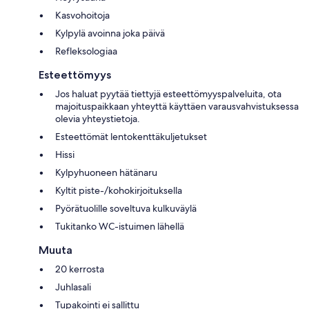
Kasvohoitoja
Kylpylä avoinna joka päivä
Refleksologiaa
Esteettömyys
Jos haluat pyytää tiettyjä esteettömyyspalveluita, ota
majoituspaikkaan yhteyttä käyttäen varausvahvistuksessa
olevia yhteystietoja.
Esteettömät lentokenttäkuljetukset
Hissi
Kylpyhuoneen hätänaru
Kyltit piste-/kohokirjoituksella
Pyörätuolille soveltuva kulkuväylä
Tukitanko WC-istuimen lähellä
Muuta
20 kerrosta
Juhlasali
Tupakointi ei sallittu