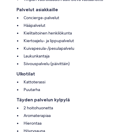
Palvelut asiakkaille
Concierge-palvelut
Hääpalvelut
Kielitaitoinen henkilökunta
Kiertoajelu- ja lippupalvelut
Kuivapesula-/pesulapalvelu
Laukunkantaja
Siivouspalvelu (päivittäin)
Ulkotilat
Kattoterassi
Puutarha
Täyden palvelun kylpylä
2 hoitohuonetta
Aromaterapiaa
Hierontaa
Höyrysauna