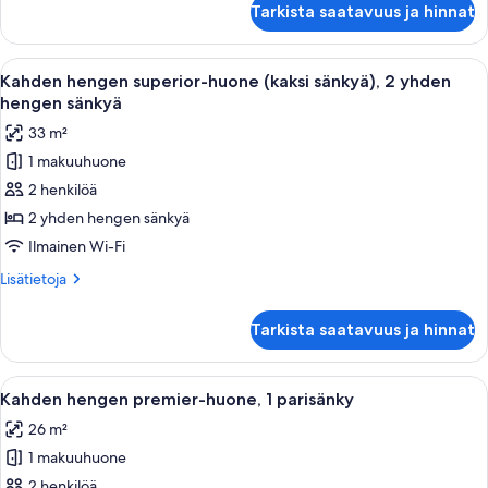
Tarkista saatavuus ja hinnat
Family
Avaa
Hotellihuone, jossa on kaksi sänkyä, työ
2
Kahden hengen superior-huone (kaksi sänkyä), 2 yhden
kaikki
hengen sänkyä
huonetyypin
33 m²
Kahden
1 makuuhuone
hengen
2 henkilöä
superior-
huone
2 yhden hengen sänkyä
(kaksi
Ilmainen Wi-Fi
sänkyä),
Lisätietoja
Lisätietoja
2
huoneesta
yhden
Kahden
Tarkista saatavuus ja hinnat
hengen
hengen
superior-
sänkyä
huone
Avaa
Hotellihuone, jossa on suuri sänky, kaks
kuvat
5
(kaksi
Kahden hengen premier-huone, 1 parisänky
kaikki
sänkyä),
26 m²
2
huonetyypin
yhden
1 makuuhuone
Kahden
hengen
hengen
2 henkilöä