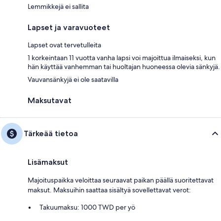
Lemmikkejä ei sallita
Lapset ja varavuoteet
Lapset ovat tervetulleita
1 korkeintaan 11 vuotta vanha lapsi voi majoittua ilmaiseksi, kun
hän käyttää vanhemman tai huoltajan huoneessa olevia sänkyjä.
Vauvansänkyjä ei ole saatavilla
Maksutavat
Tärkeää tietoa
Lisämaksut
Majoituspaikka veloittaa seuraavat paikan päällä suoritettavat
maksut. Maksuihin saattaa sisältyä sovellettavat verot:
Takuumaksu: 1000 TWD per yö