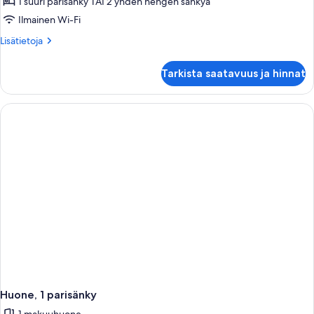
1 suuri parisänky TAI 2 yhden hengen sänkyä
Metropolis
Room
Ilmainen Wi-Fi
kuvat
Lisätietoja
Lisätietoja
huoneesta
Metropolis
Tarkista saatavuus ja hinnat
Room
Huone, 1 parisänky