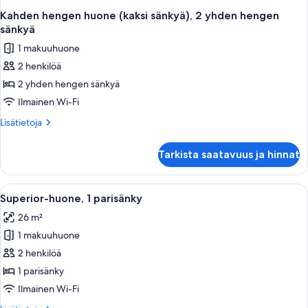
Kahden hengen huone (kaksi sänkyä), 2 yhden hengen
sänkyä
1 makuuhuone
2 henkilöä
2 yhden hengen sänkyä
Ilmainen Wi-Fi
Lisätietoja
Lisätietoja
huoneesta
Kahden
Tarkista saatavuus ja hinnat
hengen
huone
(kaksi
Avaa
Hotellihuone, jossa on sänky, yöpöytä,
2
sänkyä),
Superior-huone, 1 parisänky
kaikki
2
26 m²
yhden
huonetyypin
hengen
1 makuuhuone
Superior-
sänkyä
huone,
2 henkilöä
1
1 parisänky
parisänky
Ilmainen Wi-Fi
kuvat