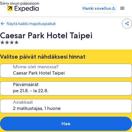
Siirry sivun pääosioon
Hanki sovellus
Näytä kaikki majoituspaikat
Caesar Park Hotel Taipei
4.0
tähden
majoituspaikka
Valitse päivät nähdäksesi hinnat
Minne olet menossa?
Päivämäärät
Asiakkaat
Hae