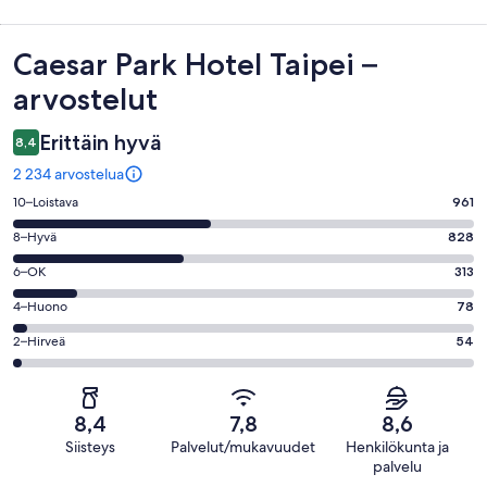
Arvostelut
Caesar Park Hotel Taipei –
arvostelut
Erittäin hyvä
8,4
2 234 arvostelua
Arvosana
10–Loistava
961
10
Arvosana
8–Hyvä
828
-
8
Loistava.
Arvosana
6–OK
313
-
961
6
Hyvä.
Arvosana
4–Huono
78
kautta
-
828
4
2234
OK.
Arvosana
2–Hirveä
54
kautta
-
arvostelua
313
2
2234
Huono.
kautta
-
arvostelua
78
2234
Hirveä.
kautta
8,4
7,8
8,6
arvostelua
54
2234
Siisteys
Palvelut/mukavuudet
Henkilökunta ja
kautta
arvostelua
palvelu
2234