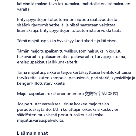
käteisellä maksettava takuumaksu mahdollisten lisämaksujen
varalta.
Erityispyyntöjen toteutuminen riippuu saatavuudesta
sisäänkirjautumishetkellä, ja niistä saatetaan veloittaa
lisämaksuja. Erityispyyntöjen toteutumista ei voida taata.
Tämä majoituspaikka hyväksyy luottokortit ja käteisen.
Tämän majoituspaikan turvallisuusominaisuuksiin kuuluu
häkävaroitin, palosammutin, palovaroitin, turvajärjestelmä,
ensiapupakkaus ja ikkunakalterit
Tämä majoituspaikka ei tarjoa kertakäyttöisiä henkilökohtaisia
tarvikkeita, kuten kampoja, pesusieniä, partateriä, kynsiviiloja ja
kengänkiillotustarvikkeita
Majoituspaikan rekisteröintinumero 交觀宿字第1081號
Jos peruutat varauksesi, sinua koskee majoittajan
peruutuskäytäntö. EU:n kuluttajan oikeuksia koskevien
säädösten mukaisesti peruutusoikeus ei koske
majoitusvarauspalveluita.
Lisämaininnat