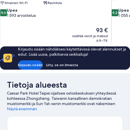
Ilmainen Wi-Fi
Ravintola
9.0
9.2
Upea
Upea
9,0
9,2
kautta
kautta
1 593 arvostelua
1 055 
10,
10,
Upea,
Upea,
Hinta
93 €
1 593
1 055
on
arvostelua
arvostelua
sisältää verot ja maksut
93 €
6.9.–7.9.
Kirjaudu sisään nähdäksesi käytettävissä olevat alennukset ja
edut. Lisää uusia, palkitsevia seikkailuja!
Kirjaudu sisään
Liity, se on ilmaista
Tietoja alueesta
Caesar Park Hotel Taipei sijaitsee ostoskeskuksen yhteydessä
kohteessa Zhongzheng. Taiwanin kansallinen demokratian
muistomerkki ja Sun Yat-senin muistomerkki ovat näkemisen
arvoisia kulttuurikohteita, ja muihin alueen huomionarvoisiin
Näytä enemmän
maamerkkeihin kuuluu Presidentillinen palatsi ja Lungshanin
temppeli. Taipein kasvitieteellinen puutarha ja Taipei 101 ovat
kaksi muuta paikkaa, joissa kannattaa vierailla. Asiakkaat
arvostavat tämän hotellin hyviä liikenneyhteyksiä: Taipein