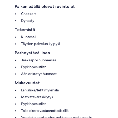
Paikan päällä olevat ravintolat
Checkers
Dynasty
Tekemistä
Kuntosali
Täyden palvelun kylpylä
Perheystävällinen
Jääkaappi huoneessa
Pyykinpesutilat
Äänieristetyt huoneet
Mukavuudet
Lahjaliike/lehtimyymälä
Matkatavarasäilytys
Pyykinpesutilat
Tallelokero vastaanottotiskillä
Ympäri vuorokauden auki oleva vastaanotto