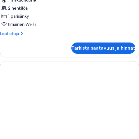
1 makuuhuone
2 henkilöä
1 parisänky
Ilmainen Wi-Fi
Lisätietoja
Lisätietoja
huoneesta
Huone,
Tarkista saatavuus ja hinnat
1
parisänky