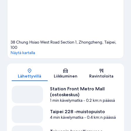
metroasema sijaitsee 8 minuutin ja NTU Hospitalin metroasema
8 minuutin kävelymatkan päässä.
Vieraile matkaoppaassamme
kohteeseen Taipei
38 Chung Hsiao West Road Section 1, Zhongzheng, Taipei,
100
Näytä kartalla
Kartta
Lähettyvillä
Liikkuminen
Ravintoloita
Station Front Metro Mall
(ostoskeskus)
1 min kävelymatka
- 0.2 km:n päässä
Taipei 228 -muistopuisto
4 min kävelymatka
- 0.4 km:n päässä