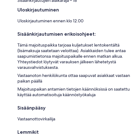
Sisäänkirjautujien alaikäraja – 18
Uloskirjautuminen
Uloskirjautuminen ennen klo 12.00
Sisäänkirjautumisen erikoisohjeet:
Tämä majoituspaikka tarjoaa kuljetukset lentokentältä
(lisämaksuja saatetaan veloittaa). Asiakkaiden tulee antaa
saapumistietonsa majoituspaikalle ennen matkan alkua.
Yhteystiedot löytyvät varauksen jälkeen lähetetystä
varausvahvistuksesta.
Vastaanoton henkilökunta ottaa saapuvat asiakkaat vastaan
paikan päällä
Majoituspaikan antamien tietojen käännöksissä on saatettu
käyttää automatisoituja käännöstyökaluja
Sisäänpääsy
Vastaanottovirkailija
Lemmikit