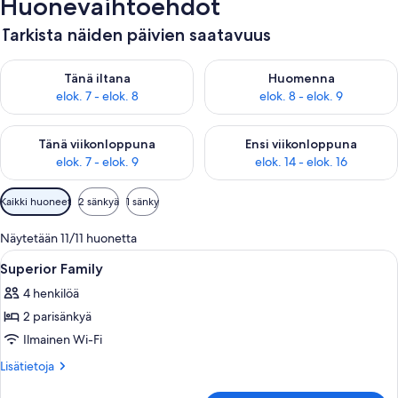
Huonevaihtoehdot
Tarkista näiden päivien saatavuus
Tarkista tämän illan saatavuus elok. 7 - elok. 8
Tarkista huomisen saatavuus el
Tänä iltana
Huomenna
elok. 7 - elok. 8
elok. 8 - elok. 9
Tarkista tämän viikonlopun saatavuus elok. 7 - elok. 9
Tarkista ensi viikonlopun saatav
Tänä viikonloppuna
Ensi viikonloppuna
elok. 7 - elok. 9
elok. 14 - elok. 16
Huoneille
Kaikki huoneet
2 sänkyä
1 sänky
saatavilla
olevia
Näytetään 11/11 huonetta
suodattimia
Avaa
Ylelliset vuodevaatteet, tallelokero 
4
Superior Family
kaikki
4 henkilöä
huonetyypin
2 parisänkyä
Superior
Family
Ilmainen Wi-Fi
kuvat
Lisätietoja
Lisätietoja
huoneesta
Superior