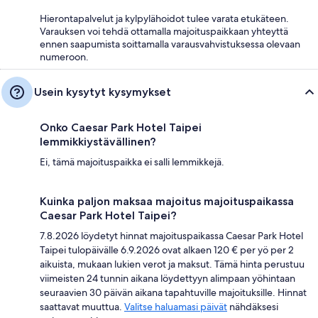
Hierontapalvelut ja kylpylähoidot tulee varata etukäteen.
Varauksen voi tehdä ottamalla majoituspaikkaan yhteyttä
ennen saapumista soittamalla varausvahvistuksessa olevaan
numeroon.
Usein kysytyt kysymykset
Onko Caesar Park Hotel Taipei
lemmikkiystävällinen?
Ei, tämä majoituspaikka ei salli lemmikkejä.
Kuinka paljon maksaa majoitus majoituspaikassa
Caesar Park Hotel Taipei?
7.8.2026 löydetyt hinnat majoituspaikassa Caesar Park Hotel
Taipei tulopäivälle 6.9.2026 ovat alkaen 120 € per yö per 2
aikuista, mukaan lukien verot ja maksut. Tämä hinta perustuu
viimeisten 24 tunnin aikana löydettyyn alimpaan yöhintaan
seuraavien 30 päivän aikana tapahtuville majoituksille. Hinnat
saattavat muuttua.
Valitse haluamasi päivät
nähdäksesi