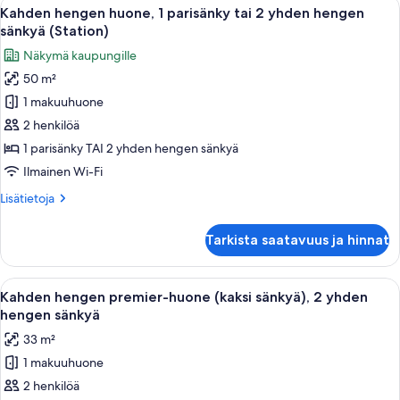
Avaa
Hotellihuoneessa on sänky, sohva, työ
7
Kahden hengen huone, 1 parisänky tai 2 yhden hengen
kaikki
sänkyä (Station)
huonetyypin
Näkymä kaupungille
Kahden
50 m²
hengen
1 makuuhuone
huone,
1
2 henkilöä
parisänky
1 parisänky TAI 2 yhden hengen sänkyä
tai
Ilmainen Wi-Fi
2
Lisätietoja
Lisätietoja
yhden
huoneesta
hengen
Kahden
Tarkista saatavuus ja hinnat
hengen
sänkyä
huone,
(Station)
1
Avaa
Hotellihuone, jossa on kaksi sänkyä, so
kuvat
4
parisänky
Kahden hengen premier-huone (kaksi sänkyä), 2 yhden
kaikki
tai
hengen sänkyä
2
huonetyypin
33 m²
yhden
Kahden
hengen
1 makuuhuone
hengen
sänkyä
2 henkilöä
premier-
(Station)