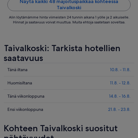
viiva
Näytä kaikki 48 majoituspaikkaa kohteessa
Taivalkoski
17.8.
Alin löytämämme hinta viimeisten 24 tunnin aikana 1 yölle ja 2 aikuiselle.
Hinnat ja saatavuus voivat muuttua. Muita ehtoja saatetaan soveltaa.
Taivalkoski: Tarkista hotellien
saatavuus
Tarkista
Tänä iltana
10.8. - 11.8.
kohteen
Taivalkoski
Tarkista
Huomisiltana
11.8. - 12.8.
hinnat
kohteen
täksi
Taivalkoski
Tarkista
Tänä viikonloppuna
14.8. - 16.8.
illaksi
hinnat
kohteen
eli
huomisillaksi
Taivalkoski
Tarkista
Ensi viikonloppuna
21.8. - 23.8.
10.8.
eli
hinnat
kohteen
-
11.8.
täksi
Taivalkoski
Kohteen Taivalkoski suositut
11.8.
-
viikonlopuksi
hinnat
12.8.
eli
ensi
nähtävyydet