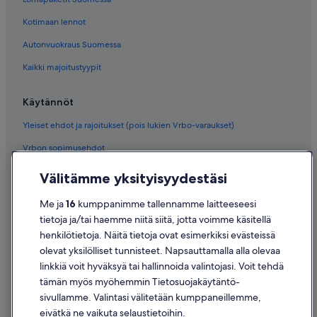
Kotimaan lennot
Autonvuokraus Suomessa
Kaikki majoitustyypit
Käytännöt
Yleiset ehdot ja rajoitukset (pois lukien Vrbo-varaukset)
Vrbon sopimusehdot
Saavutettavuus
Välitämme yksityisyydestäsi
Tietosuoja
Me ja
16
kumppanimme tallennamme laitteeseesi
Evästeet
tietoja ja/tai haemme niitä siitä, jotta voimme käsitellä
henkilötietoja. Näitä tietoja ovat esimerkiksi evästeissä
Käyttöehdot
olevat yksilölliset tunnisteet. Napsauttamalla alla olevaa
Oikeudelliset tiedot / ota meihin yhteyttä
linkkiä voit hyväksyä tai hallinnoida valintojasi. Voit tehdä
tämän myös myöhemmin Tietosuojakäytäntö-
Sisältövaatimukset ja ilmoituksen tekeminen sisällöstä
sivullamme. Valintasi välitetään kumppaneillemme,
eivätkä ne vaikuta selaustietoihin.