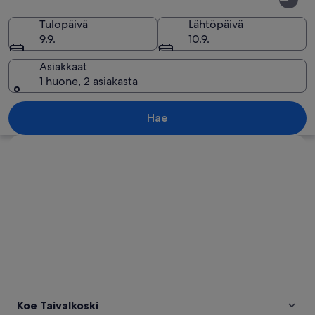
Tulopäivä
Lähtöpäivä
9.9.
10.9.
Asiakkaat
1 huone, 2 asiakasta
Tiheä metsä peittää vuoren rinteet, ja 
Hae
Tarkastele karttaa
Koe Taivalkoski