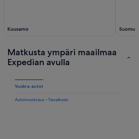
Kuusamo
Suomuss
Matkusta ympäri maailmaa
Expedian avulla
Vuokra-autot
Autonvuokraus – Taivalkoski