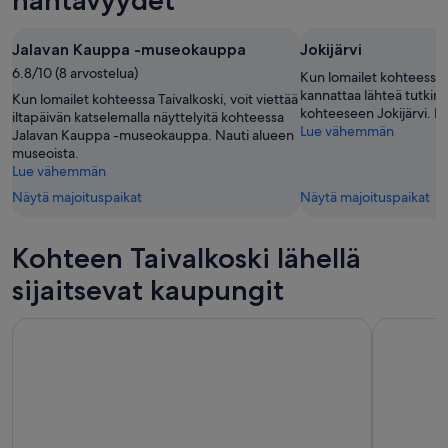
14.8.
viikonlopuksi
-
eli
Jalavan Kauppa -museokauppa
Jokijärvi
16.8.
21.8.
6.8/10 (8 arvostelua)
-
Kun lomailet kohteessa T
23.8.
kannattaa lähteä tutkim
Kun lomailet kohteessa Taivalkoski, voit viettää
kohteeseen Jokijärvi. N
iltapäivän katselemalla näyttelyitä kohteessa
Lue vähemmän
Jalavan Kauppa -museokauppa. Nauti alueen
museoista.
Lue vähemmän
Näytä majoituspaikat
Näytä majoituspaikat
Kohteen Taivalkoski lähellä
sijaitsevat kaupungit