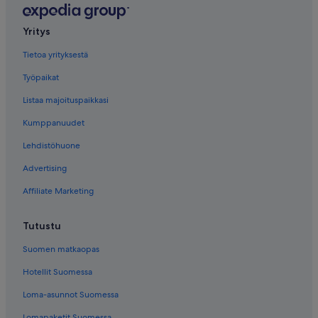
Yritys
Tietoa yrityksestä
Työpaikat
Listaa majoituspaikkasi
Kumppanuudet
Lehdistöhuone
Advertising
Affiliate Marketing
Tutustu
Suomen matkaopas
Hotellit Suomessa
Loma-asunnot Suomessa
Lomapaketit Suomessa