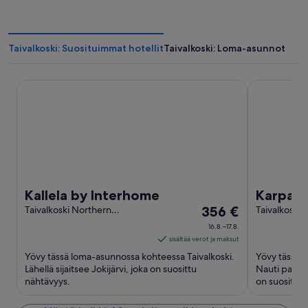
Taivalkoski: Suosituimmat hotellit
Taivalkoski: Loma-asunnot
Kallela by Interhome
Karpalo by 
Kallela by Interhome
Karpalo
Hinta
Taivalkoski Northern
356 €
Taivalkoski 
Ostrobothnia
Ostrobothn
on
16.8.–17.8.
356 €
sisältää verot ja maksut
per
Yövy tässä loma-asunnossa kohteessa Taivalkoski.
Yövy tässä 
yö
Lähellä sijaitsee Jokijärvi, joka on suosittu
Nauti parvekk
nähtävyys.
ajalle
on suosittu 
16.8.