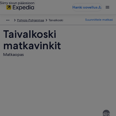
Siirry sivun pääosioon
Hanki sovellus
Suunnittele matkasi
Pohjois-Pohjanmaa
Taivalkoski
Taivalkoski
matkavinkit
Matkaopas
Kuvia
kohteesta
Taivalkoski
3