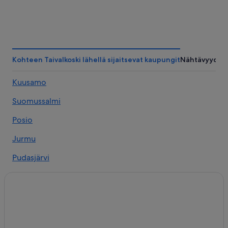
Kohteen Taivalkoski lähellä sijaitsevat kaupungit
Nähtävyydet
Kuusamo
Suomussalmi
Posio
Jurmu
Pudasjärvi