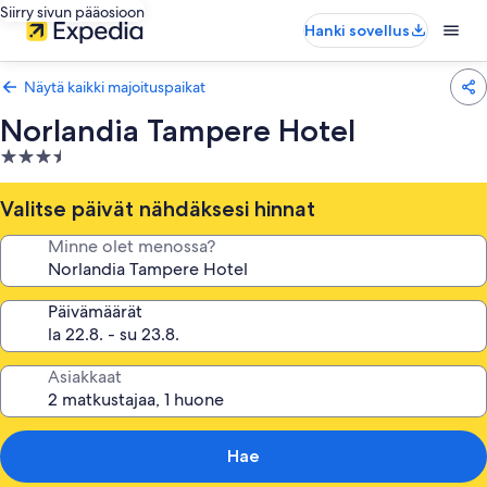
Siirry sivun pääosioon
Hanki sovellus
Näytä kaikki majoituspaikat
Norlandia Tampere Hotel
3.5
tähden
majoituspaikka
Valitse päivät nähdäksesi hinnat
Minne olet menossa?
Päivämäärät
Asiakkaat
Hae