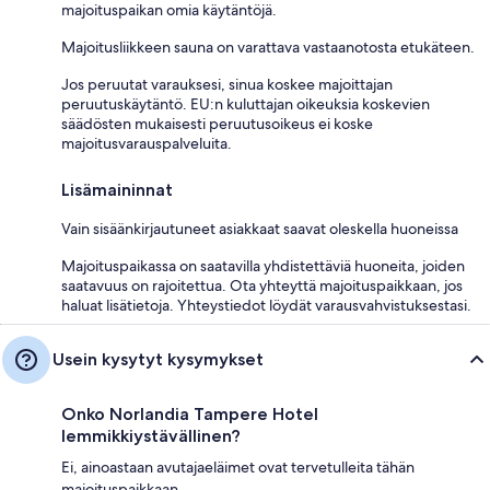
majoituspaikan omia käytäntöjä.
Majoitusliikkeen sauna on varattava vastaanotosta etukäteen.
Jos peruutat varauksesi, sinua koskee majoittajan
peruutuskäytäntö. EU:n kuluttajan oikeuksia koskevien
säädösten mukaisesti peruutusoikeus ei koske
majoitusvarauspalveluita.
Lisämaininnat
Vain sisäänkirjautuneet asiakkaat saavat oleskella huoneissa
Majoituspaikassa on saatavilla yhdistettäviä huoneita, joiden
saatavuus on rajoitettua. Ota yhteyttä majoituspaikkaan, jos
haluat lisätietoja. Yhteystiedot löydät varausvahvistuksestasi.
Usein kysytyt kysymykset
Onko Norlandia Tampere Hotel
lemmikkiystävällinen?
Ei, ainoastaan avutajaeläimet ovat tervetulleita tähän
majoituspaikkaan.