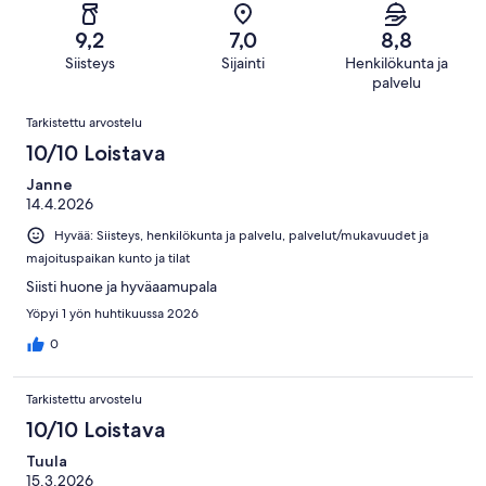
kautta
-
arvostelua
19
1004
Hirveä.
kautta
9,2
7,0
8,8
arvostelua
11
1004
Siisteys
Sijainti
Henkilökunta ja
kautta
arvostelua
palvelu
1004
Arvostelut
arvostelua
Tarkistettu arvostelu
10/10 Loistava
Janne
14.4.2026
Hyvää: Siisteys, henkilökunta ja palvelu, palvelut/mukavuudet ja
majoituspaikan kunto ja tilat
Siisti huone ja hyväaamupala
Yöpyi 1 yön huhtikuussa 2026
0
Tarkistettu arvostelu
10/10 Loistava
Tuula
15.3.2026