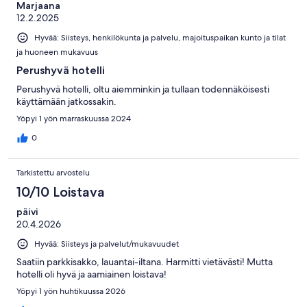
Marjaana
12.2.2025
Hyvää: Siisteys, henkilökunta ja palvelu, majoituspaikan kunto ja tilat
ja huoneen mukavuus
Perushyvä hotelli
Perushyvä hotelli, oltu aiemminkin ja tullaan todennäköisesti
käyttämään jatkossakin.
Yöpyi 1 yön marraskuussa 2024
0
Tarkistettu arvostelu
10/10 Loistava
päivi
20.4.2026
Hyvää: Siisteys ja palvelut/mukavuudet
Saatiin parkkisakko, lauantai-iltana. Harmitti vietävästi! Mutta
hotelli oli hyvä ja aamiainen loistava!
Yöpyi 1 yön huhtikuussa 2026