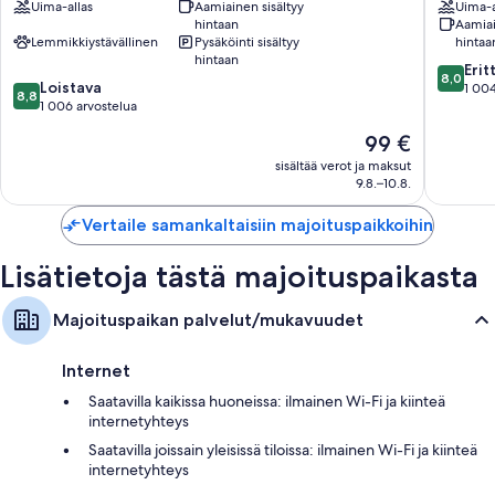
Uima-allas
Aamiainen sisältyy
Uima-a
Kehrää
hintaan
Aamiai
Tamper
Lemmikkiystävällinen
Pysäköinti sisältyy
hintaa
hintaan
8.0
Erit
8,0
8.8
Loistava
kautta
1 004
8,8
kautta
1 006 arvostelua
10,
10,
Erittäin
Hinta
99 €
Loistava,
hyvä,
on
1 006
sisältää verot ja maksut
1 004
99 €
9.8.–10.8.
arvostelua
arvostel
Vertaile samankaltaisiin majoituspaikkoihin
Lisätietoja tästä majoituspaikasta
Majoituspaikan palvelut/mukavuudet
Internet
Saatavilla kaikissa huoneissa: ilmainen Wi-Fi ja kiinteä
internetyhteys
Saatavilla joissain yleisissä tiloissa: ilmainen Wi-Fi ja kiinteä
internetyhteys