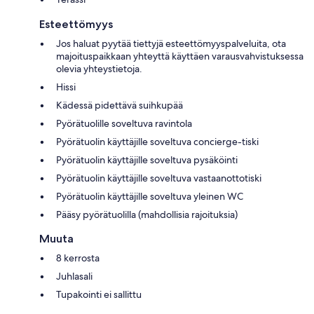
Esteettömyys
Jos haluat pyytää tiettyjä esteettömyyspalveluita, ota
majoituspaikkaan yhteyttä käyttäen varausvahvistuksessa
olevia yhteystietoja.
Hissi
Kädessä pidettävä suihkupää
Pyörätuolille soveltuva ravintola
Pyörätuolin käyttäjille soveltuva concierge-tiski
Pyörätuolin käyttäjille soveltuva pysäköinti
Pyörätuolin käyttäjille soveltuva vastaanottotiski
Pyörätuolin käyttäjille soveltuva yleinen WC
Pääsy pyörätuolilla (mahdollisia rajoituksia)
Muuta
8 kerrosta
Juhlasali
Tupakointi ei sallittu