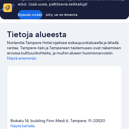
edut. Lisää uusia, palkitsevia seikkailuja!
Kirjaudu sisään
Liity, se on ilmaista
Tietoja alueesta
Norlandia Tampere Hotel sijaitsee esikaupunkialueella ja lähellä
rantaa. Tampere-talo ja Tampereen taidemuseo ovat näkemisen
arvoisia kulttuurikohteita, ja muihin alueen huomionarvoisiin
maamerkkeihin kuuluu Aleksanterin kirkko ja Näsinneula.
Näytä enemmän
Särkännniemi on vierailun arvoinen kohde.
Vieraile
matkaoppaassamme kohteeseen Tampere
Biokatu 14, building Finn-Medi 6, Tampere, FI-33520
Näytä kartalla