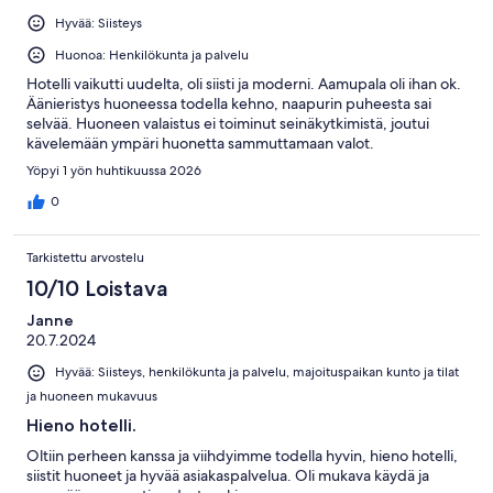
Hyvää: Siisteys
Huonoa: Henkilökunta ja palvelu
Hotelli vaikutti uudelta, oli siisti ja moderni. Aamupala oli ihan ok.
Äänieristys huoneessa todella kehno, naapurin puheesta sai
selvää. Huoneen valaistus ei toiminut seinäkytkimistä, joutui
kävelemään ympäri huonetta sammuttamaan valot.
Yöpyi 1 yön huhtikuussa 2026
0
Tarkistettu arvostelu
10/10 Loistava
Janne
20.7.2024
Hyvää: Siisteys, henkilökunta ja palvelu, majoituspaikan kunto ja tilat
ja huoneen mukavuus
Hieno hotelli.
Oltiin perheen kanssa ja viihdyimme todella hyvin, hieno hotelli,
siistit huoneet ja hyvää asiakaspalvelua. Oli mukava käydä ja