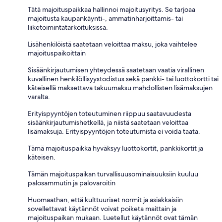
Tätä majoituspaikkaa hallinnoi majoitusyritys. Se tarjoaa
majoitusta kaupankäynti-, ammatinharjoittamis- tai
liiketoimintatarkoituksissa.
Lisähenkilöistä saatetaan veloittaa maksu, joka vaihtelee
majoituspaikoittain
Sisäänkirjautumisen yhteydessä saatetaan vaatia virallinen
kuvallinen henkilöllisyystodistus sekä pankki- tai luottokortti tai
käteisellä maksettava takuumaksu mahdollisten lisämaksujen
varalta.
Erityispyyntöjen toteutuminen riippuu saatavuudesta
sisäänkirjautumishetkellä, ja niistä saatetaan veloittaa
lisämaksuja. Erityispyyntöjen toteutumista ei voida taata.
Tämä majoituspaikka hyväksyy luottokortit, pankkikortit ja
käteisen.
Tämän majoituspaikan turvallisuusominaisuuksiin kuuluu
palosammutin ja palovaroitin
Huomaathan, että kulttuuriset normit ja asiakkaisiin
sovellettavat käytännöt voivat poiketa maittain ja
majoituspaikan mukaan. Luetellut käytännöt ovat tämän