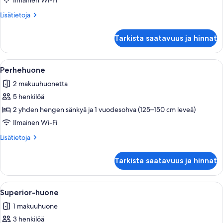
Ilmainen Wi-Fi
kuvat
Lisätietoja
Lisätietoja
huoneesta
Kolmen
Tarkista saatavuus ja hinnat
hengen
perushuone
Avaa
Hotellihuone, jossa on sänky, tuoli, ty
6
Perhehuone
kaikki
2 makuuhuonetta
huonetyypin
5 henkilöä
Perhehuone
kuvat
2 yhden hengen sänkyä ja 1 vuodesohva (125–150 cm leveä)
Ilmainen Wi-Fi
Lisätietoja
Lisätietoja
huoneesta
Perhehuone
Tarkista saatavuus ja hinnat
Avaa
Henkilö istuu sängyllä, ja hänen lähel
5
Superior-huone
kaikki
1 makuuhuone
huonetyypin
3 henkilöä
Superior-