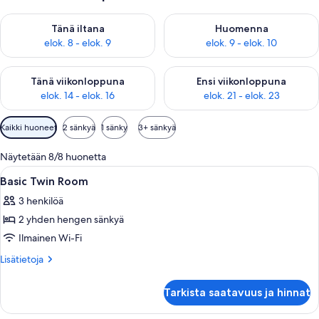
Tarkista tämän illan saatavuus elok. 8 - elok. 9
Tarkista huomisen saatavuus el
Tänä iltana
Huomenna
elok. 8 - elok. 9
elok. 9 - elok. 10
Tarkista tämän viikonlopun saatavuus elok. 14 - elok. 16
Tarkista ensi viikonlopun saata
Tänä viikonloppuna
Ensi viikonloppuna
elok. 14 - elok. 16
elok. 21 - elok. 23
Huoneille
Kaikki huoneet
2 sänkyä
1 sänky
3+ sänkyä
saatavilla
olevia
Näytetään 8/8 huonetta
suodattimia
Avaa
Hotellihuone, jossa on sänky, tuoli, t
4
Basic Twin Room
kaikki
3 henkilöä
huonetyypin
2 yhden hengen sänkyä
Basic
Twin
Ilmainen Wi-Fi
Room
Lisätietoja
Lisätietoja
kuvat
huoneesta
Basic
Tarkista saatavuus ja hinnat
Twin
Room