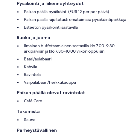
Pysäköinti ja liikenneyhteydet
Paikan päällä pysäköinti (EUR 12 per per päivä)
Paikan päällä rajoitetusti omatoimisia pysäköintipaikkoja
Esteetön pysäköinti saatavilla
Ruoka ja juoma
Ilmainen buffetaamiainen saatavilla klo 7.00–9.30
arkipäivisin ja klo 7.30–10.00 viikonloppuisin
Baari/aulabaari
Kahvila
Ravintola
Välipalabaari/herkkukauppa
Paikan päällä olevat ravintolat
Café Care
Tekemistä
Sauna
Perheystävällinen