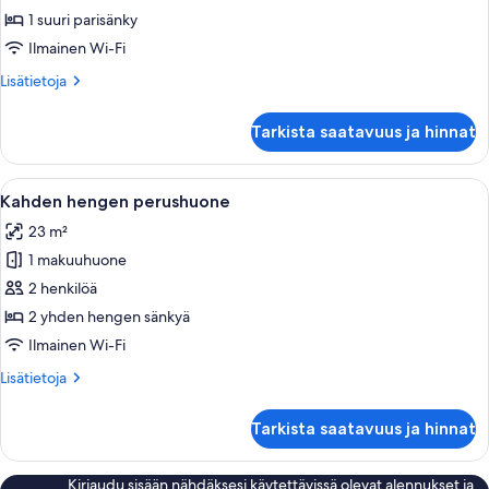
huone
1 suuri parisänky
kuvat
Ilmainen Wi-Fi
Lisätietoja
Lisätietoja
huoneesta
Superior-
Tarkista saatavuus ja hinnat
huone
Avaa
Hotellihuone, jossa on sänky, tuoli, ty
4
Kahden hengen perushuone
kaikki
23 m²
huonetyypin
1 makuuhuone
Kahden
hengen
2 henkilöä
perushuone
2 yhden hengen sänkyä
kuvat
Ilmainen Wi-Fi
Lisätietoja
Lisätietoja
huoneesta
Kahden
Tarkista saatavuus ja hinnat
hengen
perushuone
Kirjaudu sisään nähdäksesi käytettävissä olevat alennukset ja