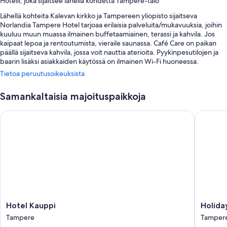
Hotelli, joka sijaitsee lähellä kohdetta Tampere-talo
Lähellä kohteita Kalevan kirkko ja Tampereen yliopisto sijaitseva
Norlandia Tampere Hotel tarjoaa erilaisia palveluita/mukavuuksia, joihin
kuuluu muun muassa ilmainen buffetaamiainen, terassi ja kahvila. Jos
kaipaat lepoa ja rentoutumista, vieraile saunassa. Café Care on paikan
päällä sijaitseva kahvila, jossa voit nauttia aterioita. Pyykinpesutilojen ja
baarin lisäksi asiakkaiden käytössä on ilmainen Wi-Fi huoneessa.
Tietoa peruutusoikeuksista
Muihin etuihin kuuluvat:
Omatoiminen pysäköinti (lisämaksusta), matkatavarasäilytys ja
Samankaltaisia majoituspaikkoja
tallelokero vastaanotossa
Hotel Kauppi
Holiday
Ilmaiset sanomalehdet, juhlasali ja hissi
Ympäri vuorokauden auki oleva vastaanotto ja savuttomat tilat
Huoneiden varustelu
Majoituspaikan kaikkien 130 huoneen palveluihin ja mukavuuksiin
kuuluvat esimerkiksi kannettavalle tietokoneelle sopivat työtilat ja
ilmastointi sekä ilmainen Wi-Fi ja äänieristetyt seinät.
Muihin huoneiden mukavuuksiin lukeutuvat:
Hotel
Holiday
Hotel Kauppi
Holida
Kylpyhuoneet, joista löytyy suihkut ja bideet
Kauppi
Club
Tampere
Tamper
Tampere
Tamper
Vaatekaapit/komerot, kierrätysmahdollisuus ja jääkaapit