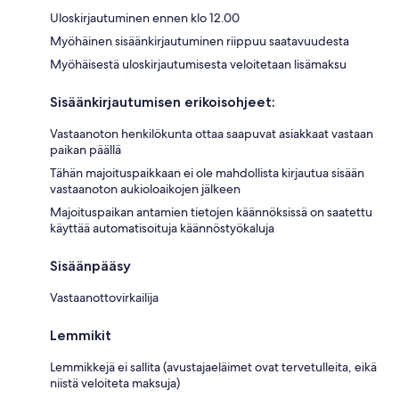
Uloskirjautuminen ennen klo 12.00
Myöhäinen sisäänkirjautuminen riippuu saatavuudesta
Myöhäisestä uloskirjautumisesta veloitetaan lisämaksu
Sisäänkirjautumisen erikoisohjeet:
Vastaanoton henkilökunta ottaa saapuvat asiakkaat vastaan
paikan päällä
Tähän majoituspaikkaan ei ole mahdollista kirjautua sisään
vastaanoton aukioloaikojen jälkeen
Majoituspaikan antamien tietojen käännöksissä on saatettu
käyttää automatisoituja käännöstyökaluja
Sisäänpääsy
Vastaanottovirkailija
Lemmikit
Lemmikkejä ei sallita (avustajaeläimet ovat tervetulleita, eikä
niistä veloiteta maksuja)