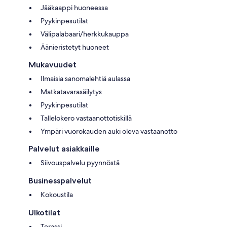
Jääkaappi huoneessa
Pyykinpesutilat
Välipalabaari/herkkukauppa
Äänieristetyt huoneet
Mukavuudet
Ilmaisia sanomalehtiä aulassa
Matkatavarasäilytys
Pyykinpesutilat
Tallelokero vastaanottotiskillä
Ympäri vuorokauden auki oleva vastaanotto
Palvelut asiakkaille
Siivouspalvelu pyynnöstä
Businesspalvelut
Kokoustila
Ulkotilat
Terassi