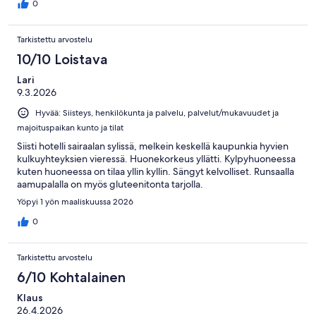
0
Tarkistettu arvostelu
10/10 Loistava
Lari
9.3.2026
Hyvää: Siisteys, henkilökunta ja palvelu, palvelut/mukavuudet ja
majoituspaikan kunto ja tilat
Siisti hotelli sairaalan sylissä, melkein keskellä kaupunkia hyvien
kulkuyhteyksien vieressä. Huonekorkeus yllätti. Kylpyhuoneessa
kuten huoneessa on tilaa yllin kyllin. Sängyt kelvolliset. Runsaalla
aamupalalla on myös gluteenitonta tarjolla.
Yöpyi 1 yön maaliskuussa 2026
0
Tarkistettu arvostelu
6/10 Kohtalainen
Klaus
26.4.2026