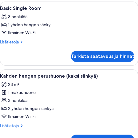
Avaa
Hotellihuone, jossa on sänky, yöpöytä,
4
Basic Single Room
kaikki
3 henkilöä
huonetyypin
1 yhden hengen sänky
Basic
Single
Ilmainen Wi-Fi
Room
Lisätietoja
Lisätietoja
kuvat
huoneesta
Basic
Tarkista saatavuus ja hinnat
Single
Room
Avaa
Hotellihuone, jossa on sänky, tuoli, t
4
Kahden hengen perushuone (kaksi sänkyä)
kaikki
23 m²
huonetyypin
1 makuuhuone
Kahden
hengen
3 henkilöä
perushuone
2 yhden hengen sänkyä
(kaksi
Ilmainen Wi-Fi
sänkyä)
Lisätietoja
Lisätietoja
kuvat
huoneesta
Kahden