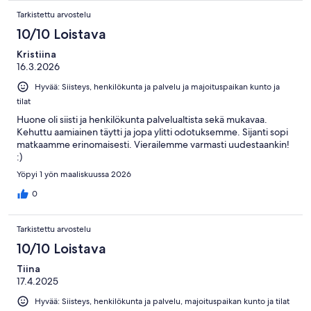
Tarkistettu arvostelu
10/10 Loistava
Kristiina
16.3.2026
Hyvää: Siisteys, henkilökunta ja palvelu ja majoituspaikan kunto ja
tilat
Huone oli siisti ja henkilökunta palvelualtista sekä mukavaa.
Kehuttu aamiainen täytti ja jopa ylitti odotuksemme. Sijanti sopi
matkaamme erinomaisesti. Vierailemme varmasti uudestaankin!
:)
Yöpyi 1 yön maaliskuussa 2026
0
Tarkistettu arvostelu
10/10 Loistava
Tiina
17.4.2025
Hyvää: Siisteys, henkilökunta ja palvelu, majoituspaikan kunto ja tilat