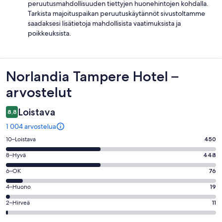
peruutusmahdollisuuden tiettyjen huonehintojen kohdalla.
Tarkista majoituspaikan peruutuskäytännöt sivustoltamme
saadaksesi lisätietoja mahdollisista vaatimuksista ja
poikkeuksista.
Arvostelut
Norlandia Tampere Hotel –
arvostelut
Loistava
8,8
1 004 arvostelua
Arvosana
10–Loistava
450
10
Arvosana
8–Hyvä
448
-
8
Loistava.
Arvosana
6–OK
76
-
450
6
Hyvä.
Arvosana
4–Huono
19
kautta
-
448
4
1004
OK.
Arvosana
2–Hirveä
11
kautta
-
arvostelua
76
2
1004
Huono.