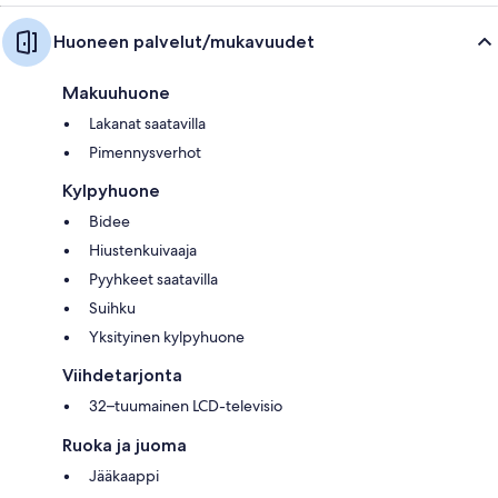
Huoneen palvelut/mukavuudet
Makuuhuone
Lakanat saatavilla
Pimennysverhot
Kylpyhuone
Bidee
Hiustenkuivaaja
Pyyhkeet saatavilla
Suihku
Yksityinen kylpyhuone
Viihdetarjonta
32–tuumainen LCD-televisio
Ruoka ja juoma
Jääkaappi