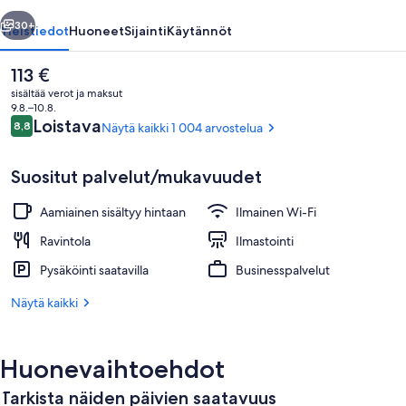
llinen
Seuraava
30+
Yleistiedot
Huoneet
Sijainti
Käytännöt
Nykyinen
113 €
hinta
sisältää verot ja maksut
on
9.8.–10.8.
113 €
Arvostelut
Loistava
8,8
Näytä kaikki 1 004 arvostelua
8,8 kautta 10.
Suositut palvelut/mukavuudet
Aamiainen sisältyy hintaan
Ilmainen Wi-Fi
Kolmen hengen perushuone | Työpöytä,
Ravintola
Ilmastointi
Pysäköinti saatavilla
Businesspalvelut
Näytä kaikki
Huonevaihtoehdot
Tarkista näiden päivien saatavuus