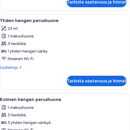
Tarkista saatavuus ja hinnat
hengen
perushuone
(kaksi
Avaa
Moderni hotellihuone, jossa on vihreä s
4
sänkyä)
Yhden hengen perushuone
kaikki
23 m²
huonetyypin
1 makuuhuone
Yhden
hengen
3 henkilöä
perushuone
1 yhden hengen sänky
kuvat
Ilmainen Wi-Fi
Lisätietoja
Lisätietoja
huoneesta
Yhden
Tarkista saatavuus ja hinnat
hengen
perushuone
Avaa
Hotellihuone, jossa on kaksi sänkyä, vi
3
Kolmen hengen perushuone
kaikki
1 makuuhuone
huonetyypin
3 henkilöä
Kolmen
hengen
3 yhden hengen sänkyä
perushuone