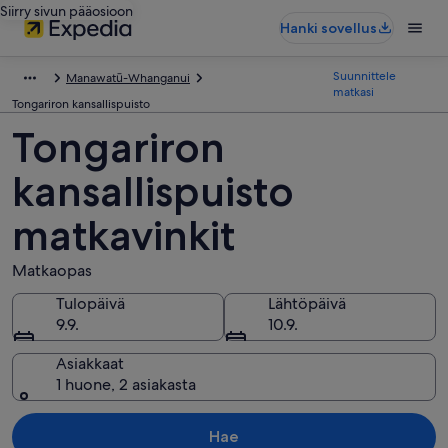
Siirry sivun pääosioon
Hanki sovellus
Suunnittele
Manawatū-Whanganui
matkasi
Tongariron kansallispuisto
Tongariron
kansallispuisto
matkavinkit
Matkaopas
Tulopäivä
Lähtöpäivä
9.9.
10.9.
Asiakkaat
1 huone, 2 asiakasta
Hae