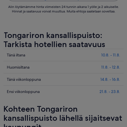
Alin löytämämme hinta viimeisten 24 tunnin aikana 1 yölle ja 2 aikuiselle.
Hinnat ja saatavuus voivat muuttua. Muita ehtoja saatetaan soveltaa.
Tongariron kansallispuisto:
Tarkista hotellien saatavuus
Tarkista
Tänä iltana
10.8. - 11.8.
kohteen
Tongariron
Tarkista
Huomisiltana
11.8. - 12.8.
kansallispuisto
kohteen
hinnat
Tongariron
Tarkista
Tänä viikonloppuna
14.8. - 16.8.
täksi
kansallispuisto
kohteen
illaksi
hinnat
Tongariron
Tarkista
Ensi viikonloppuna
21.8. - 23.8.
eli
huomisillaksi
kansallispuisto
kohteen
10.8.
eli
hinnat
Tongariron
Kohteen Tongariron
-
11.8.
täksi
kansallispuisto
11.8.
-
viikonlopuksi
hinnat
kansallispuisto lähellä sijaitsevat
12.8.
eli
ensi