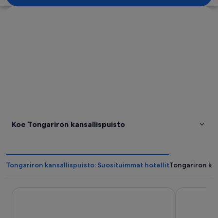
Tarkastele karttaa
Koe Tongariron kansallispuisto
Tongariron kansallispuisto: Suosituimmat hotellit
Tongariron ka
Skotel Alpine Resort
The Park Ho