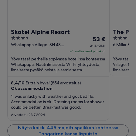
Skotel Alpine Resort
The Par
3.5
Hinta
3
53 €
out
on
out
Whakapapa Village, SH 48
6 Millar Str
24.8.–25.8.
Tongariro National Park
Village
of
53 €
of
sisältää verot ja maksut
5
per
5
Yövy tässä perheille sopivassa hotellissa kohteessa
Yövy tässä h
yö
Whakapapa. Nauti ilmaisesta Wi-Fi-yhteydestä,
Village. Nau
ilmaisesta pysäköinnistä ja aamiaisesta
ajalle
ilmaisesta p
(lisämaksusta). Asiakkaamme ...
Asiakkaamme
24.8.
viiva
8,4
/
10
Erittäin hyvä! (854 arvostelua)
Ok accommodation
25.8.
"I was unlucky with weather and got bad flu.
Accommodation is ok. Dressing rooms for shower
could be better. Breakfast was good."
Arvosteltu 23.7.2024
Näytä kaikki 445 majoituspaikkaa kohteessa
Tongariron kansallispuisto