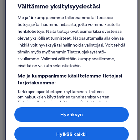
Saavutettavuus
Välitämme yksityisyydestäsi
Tietosuoja
Me ja
16
kumppanimme tallennamme laitteeseesi
Evästeet
tietoja ja/tai haemme niitä siitä, jotta voimme käsitellä
henkilötietoja. Näitä tietoja ovat esimerkiksi evästeissä
Käyttöehdot
olevat yksilölliset tunnisteet. Napsauttamalla alla olevaa
Oikeudelliset tiedot / ota meihin yhteyttä
linkkiä voit hyväksyä tai hallinnoida valintojasi. Voit tehdä
tämän myös myöhemmin Tietosuojakäytäntö-
Sisältövaatimukset ja ilmoituksen tekeminen sisällöstä
sivullamme. Valintasi välitetään kumppaneillemme,
eivätkä ne vaikuta selaustietoihin.
Tuki
Me ja kumppanimme käsittelemme tietojasi
Ota yhteyttä
tarjotaksemme:
Varauksen muuttaminen tai peruuttaminen
Tarkkojen sijaintitietojen käyttäminen. Laitteen
ominaisuuksien käyttäminen tunnistamista varten.
Hyvityksen hakeminen ja aikarajat
Tietojen tallentaminen laitteelle ja/tai laitteella olevien
tietojen käyttö. Kohdennettu mainonta ja personoitu
Varaa lento lentoyhtiön hyvityskupongeilla
sisältö, mainonnan ja sisällön mittaus, yleisötutkimus ja
Hyväksyn
palvelujen kehittäminen.
Kansainväliset matka-asiakirjat
Kumppanien (toimittajien) luettelo
Expedia Inc. ei ole vastuussa ulkoisten sivustojen sisällöstä.
Hylkää kaikki
© 2026 Expedia, Inc., Expedia Groupin yritys. Kaikki oikeudet