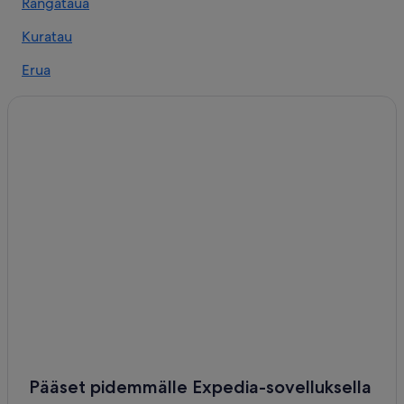
Rangataua
Kuratau
Erua
Rangipo
Pääset pidemmälle Expedia-sovelluksella