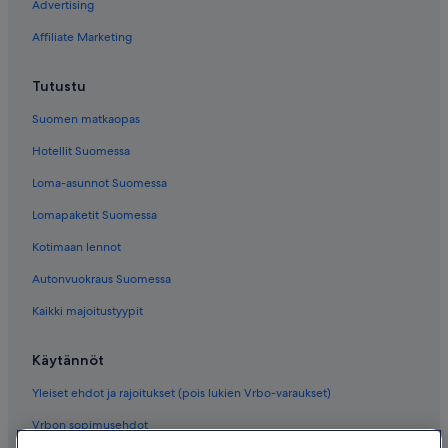
Advertising
Affiliate Marketing
Tutustu
Suomen matkaopas
Hotellit Suomessa
Loma-asunnot Suomessa
Lomapaketit Suomessa
Kotimaan lennot
Autonvuokraus Suomessa
Kaikki majoitustyypit
Käytännöt
Yleiset ehdot ja rajoitukset (pois lukien Vrbo-varaukset)
Vrbon sopimusehdot