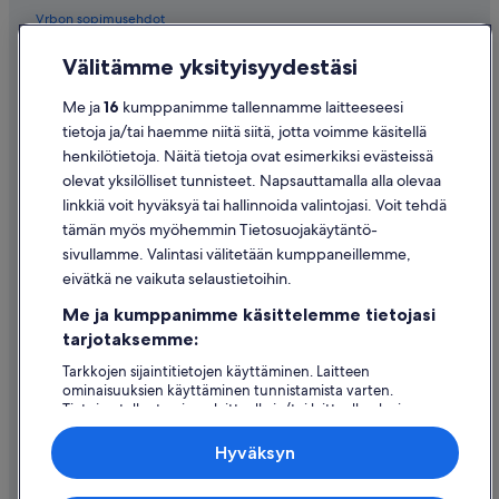
Vrbon sopimusehdot
Saavutettavuus
Välitämme yksityisyydestäsi
Tietosuoja
Me ja
16
kumppanimme tallennamme laitteeseesi
Evästeet
tietoja ja/tai haemme niitä siitä, jotta voimme käsitellä
henkilötietoja. Näitä tietoja ovat esimerkiksi evästeissä
Käyttöehdot
olevat yksilölliset tunnisteet. Napsauttamalla alla olevaa
Oikeudelliset tiedot / ota meihin yhteyttä
linkkiä voit hyväksyä tai hallinnoida valintojasi. Voit tehdä
tämän myös myöhemmin Tietosuojakäytäntö-
Sisältövaatimukset ja ilmoituksen tekeminen sisällöstä
sivullamme. Valintasi välitetään kumppaneillemme,
eivätkä ne vaikuta selaustietoihin.
Tuki
Me ja kumppanimme käsittelemme tietojasi
Ota yhteyttä
tarjotaksemme:
Varauksen muuttaminen tai peruuttaminen
Tarkkojen sijaintitietojen käyttäminen. Laitteen
ominaisuuksien käyttäminen tunnistamista varten.
Hyvityksen hakeminen ja aikarajat
Tietojen tallentaminen laitteelle ja/tai laitteella olevien
tietojen käyttö. Kohdennettu mainonta ja personoitu
Varaa lento lentoyhtiön hyvityskupongeilla
sisältö, mainonnan ja sisällön mittaus, yleisötutkimus ja
Hyväksyn
palvelujen kehittäminen.
Kansainväliset matka-asiakirjat
Kumppanien (toimittajien) luettelo