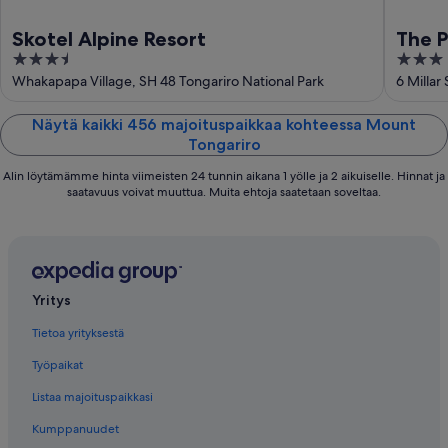
Skotel Alpine Resort
The P
3.5
3
out
out
Whakapapa Village, SH 48 Tongariro National Park
6 Millar
of
of
5
5
Näytä kaikki 456 majoituspaikkaa kohteessa Mount
Tongariro
Alin löytämämme hinta viimeisten 24 tunnin aikana 1 yölle ja 2 aikuiselle. Hinnat ja
saatavuus voivat muuttua. Muita ehtoja saatetaan soveltaa.
Yritys
Tietoa yrityksestä
Työpaikat
Listaa majoituspaikkasi
Kumppanuudet