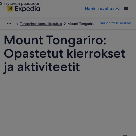
Siirry sivun pääosioon
Hanki sovellus
Suunnittele matkasi
Tongariron kansallispuisto
Mount Tongariro
Mount Tongariro:
Opastetut kierrokset
ja aktiviteetit
Kuvia
kohteesta
Mount