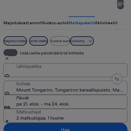
1
Tongariro
Majoitukset
Lennot
Vuokra-autot
Matkapaketit
Aktiviteetit
Majoitus lisätty
Lento lisätty
Vuokra-auto
Economy
Lumipeitteinen vuori, jonka huipulla on 
Lisää useita päivämääriä tai kohteita
Lähtöpaikka
Kohde
Mount Tongariro, Tongariron kansallispuisto, Manawa
Päivät
pe 21. elok. - ma 24. elok.
Matkustajat
2 matkustajaa, 1 huone
Hae