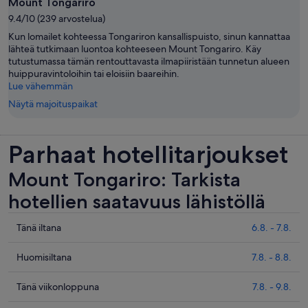
Mount Tongariro
9.4/10 (239 arvostelua)
Kun lomailet kohteessa Tongariron kansallispuisto, sinun kannattaa
lähteä tutkimaan luontoa kohteeseen Mount Tongariro. Käy
tutustumassa tämän rentouttavasta ilmapiiristään tunnetun alueen
huippuravintoloihin tai eloisiin baareihin.
Lue vähemmän
Näytä majoituspaikat
Parhaat hotellitarjoukset
Mount Tongariro: Tarkista
hotellien saatavuus lähistöllä
Tarkista
Tänä iltana
6.8. - 7.8.
hinnat
lähellä
Tarkista
Huomisiltana
7.8. - 8.8.
kohdetta
hinnat
Mount
lähellä
Tarkista
Tänä viikonloppuna
7.8. - 9.8.
Tongariro
kohdetta
hinnat