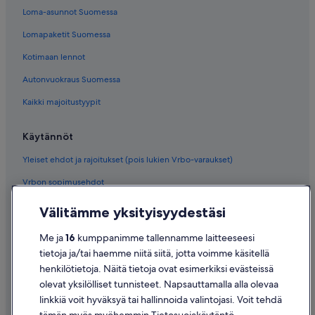
Loma-asunnot Suomessa
Lomapaketit Suomessa
Kotimaan lennot
Autonvuokraus Suomessa
Kaikki majoitustyypit
Käytännöt
Yleiset ehdot ja rajoitukset (pois lukien Vrbo-varaukset)
Vrbon sopimusehdot
Saavutettavuus
Välitämme yksityisyydestäsi
Tietosuoja
Me ja
16
kumppanimme tallennamme laitteeseesi
Evästeet
tietoja ja/tai haemme niitä siitä, jotta voimme käsitellä
henkilötietoja. Näitä tietoja ovat esimerkiksi evästeissä
Käyttöehdot
olevat yksilölliset tunnisteet. Napsauttamalla alla olevaa
Oikeudelliset tiedot / ota meihin yhteyttä
linkkiä voit hyväksyä tai hallinnoida valintojasi. Voit tehdä