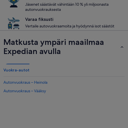
Jäsenet säästävät vähintään 10 % yli miljoonasta
autonvuokrauksesta
Varaa fiksusti
Vertaile autovuokraamoita ja hyödynnä isot säästöt
Matkusta ympäri maailmaa
Expedian avulla
Vuokra-autot
Autonvuokraus – Heinola
Autonvuokraus – Vääksy