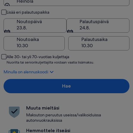
Heinola
Nouto ja palautus
Lisää eri palautuspaikka
Noutopäivä
Palautuspäivä
23.8.
24.8.
Noutoaika
Palautusaika
Alle 30- tai yli 70-vuotias kuljettaja
Nuorilta tai seniorikuljettajilta voidaan vaatia lisämaksu.
Minulla on alennuskoodi
Hae
Muuta mieltäsi
Maksuton peruutus useissa/valikoiduissa
autonvuokrauksissa
Hemmottele itseäsi