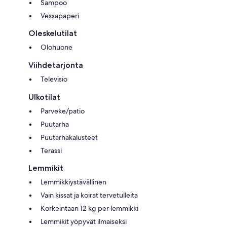
Sampoo
Vessapaperi
Oleskelutilat
Olohuone
Viihdetarjonta
Televisio
Ulkotilat
Parveke/patio
Puutarha
Puutarhakalusteet
Terassi
Lemmikit
Lemmikkiystävällinen
Vain kissat ja koirat tervetulleita
Korkeintaan 12 kg per lemmikki
Lemmikit yöpyvät ilmaiseksi