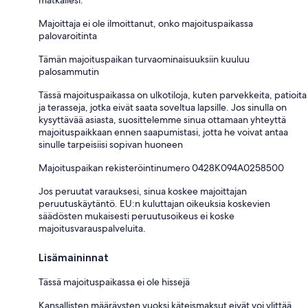
matkallesi.
Majoittaja ei ole ilmoittanut, onko majoituspaikassa
palovaroitinta
Tämän majoituspaikan turvaominaisuuksiin kuuluu
palosammutin
Tässä majoituspaikassa on ulkotiloja, kuten parvekkeita, patioita
ja terasseja, jotka eivät saata soveltua lapsille. Jos sinulla on
kysyttävää asiasta, suosittelemme sinua ottamaan yhteyttä
majoituspaikkaan ennen saapumistasi, jotta he voivat antaa
sinulle tarpeisiisi sopivan huoneen
Majoituspaikan rekisteröintinumero 0428K094A0258500
Jos peruutat varauksesi, sinua koskee majoittajan
peruutuskäytäntö. EU:n kuluttajan oikeuksia koskevien
säädösten mukaisesti peruutusoikeus ei koske
majoitusvarauspalveluita.
Lisämaininnat
Tässä majoituspaikassa ei ole hissejä
Kansallisten määräysten vuoksi käteismaksut eivät voi ylittää