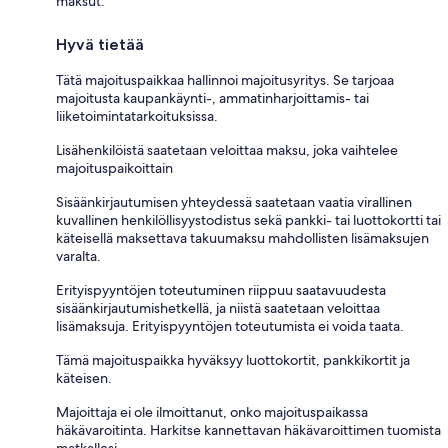
maksut.
Hyvä tietää
Tätä majoituspaikkaa hallinnoi majoitusyritys. Se tarjoaa
majoitusta kaupankäynti-, ammatinharjoittamis- tai
liiketoimintatarkoituksissa.
Lisähenkilöistä saatetaan veloittaa maksu, joka vaihtelee
majoituspaikoittain
Sisäänkirjautumisen yhteydessä saatetaan vaatia virallinen
kuvallinen henkilöllisyystodistus sekä pankki- tai luottokortti tai
käteisellä maksettava takuumaksu mahdollisten lisämaksujen
varalta.
Erityispyyntöjen toteutuminen riippuu saatavuudesta
sisäänkirjautumishetkellä, ja niistä saatetaan veloittaa
lisämaksuja. Erityispyyntöjen toteutumista ei voida taata.
Tämä majoituspaikka hyväksyy luottokortit, pankkikortit ja
käteisen.
Majoittaja ei ole ilmoittanut, onko majoituspaikassa
häkävaroitinta. Harkitse kannettavan häkävaroittimen tuomista