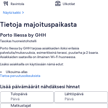
Ravintola
Ulkotilat
Näytä kaikki
Tietoja majoituspaikasta
Porto Iliessa by GHH
Tasokas huoneistohotelli
Porto Iliessa by GHH tarjoaa asiakkaiden iloksi erilaisia
palveluita/mukavuuksia, esimerkkeinä terassi, puutarha ja 2 baaria.
Asiakkaiden saatavilla on ilmainen Wi-Fi huoneessa.
Lisäksi asiakkailla on käytössään nämä edut:
Ulkouima-allas
Tietoa peruutusoikeuksista
Limusiini- / town car -palvelu, concierge-palvelut ja
matkatavarasäilytys
Lisää päivämäärät nähdäksesi hinnat
Ulkokalusteet ja ympäri vuorokauden auki oleva vastaanotto
Tulopäivä
Lähtöpäivä
Huoneiden varustelu
Majoituspaikan Porto Iliessa by GHH kaikkien huoneiden mukavuuksiin ja
Matkustajat