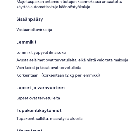
Majoituspaikan antamien tietojen käännöksissä on saatettu
käyttää automatisoituja käännöstyökaluja
Sisäänpääsy
Vastaanottovirkailija
Lemmikit
Lemmikit yöpyvät ilmaiseksi
Avustajaeläimet ovat tervetulleita, eikä niistä veloiteta maksuja
Vain koirat ja kissat ovat tervetulleita
Korkeintaan 1 (korkeintaan 12 kg per lemmikki)
Lapset ja varavuoteet
Lapset ovat tervetulleita
Tupakointikäytännöt
Tupakointi sallittu: määrätyillä alueilla
Maksutavat