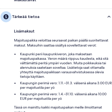
Tärkeää tietoa
Lisämaksut
Majoituspaikka veloittaa seuraavat paikan päällä suoritettavat
maksut. Maksuihin saattaa sisältyä sovellettavat verot:
Kaupunki perii kaupunkiveron, joka maksetaan
majoituspaikassa. Veron määrä riippuu kaudesta, eikä sitä
välttämättä peritä ympäri vuoden. Muita poikkeuksia tai
alennuksia saatetaan soveltaa. Lisätietoja saat ottamalla
yhteyttä majoituspaikkaan varausvahvistuksessa olevia
tietoja käyttäen.
Kaupungin perimä vero: 1.11.–31.3. välisenä aikana 3.00 EUR
per majoitustila per yö
Kaupungin perimä vero: 1.4.–31.10. välisenä aikana 10.00
EUR per majoitustila per yö
Tässä on mainittu kaikki majoituspaikan meille ilmoittamat