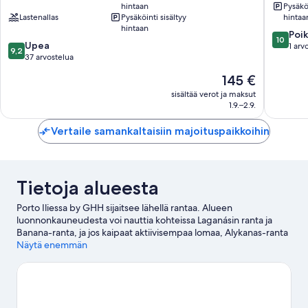
hintaan
Pysäköi
Zakynthos
Lastenallas
Pysäköinti sisältyy
hintaa
Island
hintaan
10.0
Zakynthos
Poik
10
9.2
Upea
kautta
1 arv
9,2
kautta
37 arvostelua
10,
10,
Poikkeuk
Hinta
145 €
Upea,
hyvä,
on
37
sisältää verot ja maksut
1
145 €
1.9.–2.9.
arvostelua
arvostel
Vertaile samankaltaisiin majoituspaikkoihin
Tietoja alueesta
Porto Iliessa by GHH sijaitsee lähellä rantaa. Alueen
luonnonkauneudesta voi nauttia kohteissa Laganásin ranta ja
Banana-ranta, ja jos kaipaat aktiivisempaa lomaa, Alykanas-ranta
on hyvä kohde. Zakynthoksen kansallinen meripuisto ja FZ Go
Näytä enemmän
Kart ovat myös vierailun arvoisia.
Vieraile matkaoppaassamme
kohteeseen Zakynthos