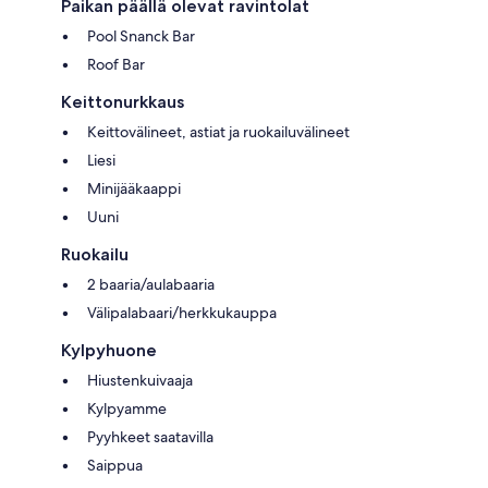
Paikan päällä olevat ravintolat
Pool Snanck Bar
Roof Bar
Keittonurkkaus
Keittovälineet, astiat ja ruokailuvälineet
Liesi
Minijääkaappi
Uuni
Ruokailu
2 baaria/aulabaaria
Välipalabaari/herkkukauppa
Kylpyhuone
Hiustenkuivaaja
Kylpyamme
Pyyhkeet saatavilla
Saippua