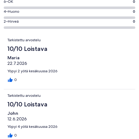
Loistava.
Arvosana
6–OK
0
-
2
6
Hyvä.
Arvosana
4–Huono
0
kautta
-
0
4
2
OK.
Arvosana
2–Hirveä
0
kautta
-
arvostelua
0
2
2
Huono.
kautta
-
Arvostelut
arvostelua
0
Tarkistettu arvostelu
2
Hirveä.
kautta
arvostelua
0
10/10 Loistava
2
kautta
arvostelua
Maria
2
22.7.2026
arvostelua
Yöpyi 2 yötä kesäkuussa 2026
0
Tarkistettu arvostelu
10/10 Loistava
John
12.6.2026
Yöpyi 4 yötä kesäkuussa 2026
0