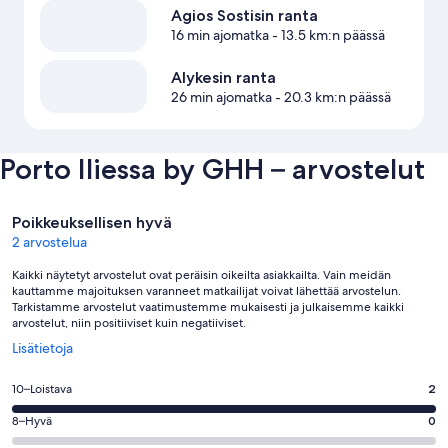
Agios Sostisin ranta
16 min ajomatka
- 13.5 km:n päässä
Alykesin ranta
26 min ajomatka
- 20.3 km:n päässä
Porto Iliessa by GHH – arvostelut
Arvostelut
Poikkeuksellisen hyvä
2 arvostelua
Kaikki näytetyt arvostelut ovat peräisin oikeilta asiakkailta. Vain meidän
kauttamme majoituksen varanneet matkailijat voivat lähettää arvostelun.
Tarkistamme arvostelut vaatimustemme mukaisesti ja julkaisemme kaikki
arvostelut, niin positiiviset kuin negatiiviset.
Avautuu
Lisätietoja
uuteen
ikkunaan
Arvosana
10–Loistava
2
10
Arvosana
8–Hyvä
0
-
8