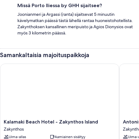
Missä Porto Iliessa by GHH sijaitsee?
Joonianmeri ja Argassi (ranta) sijaitsevat 5 minuutin
kävelymatkan päässä tästä lähellä rantaa huoneistohotellista.
Zakynthoksen kansallinen meripuisto ja Agios Dionysios ovat
myös 3 kilometrin päässä.
Samankaltaisia majoituspaikkoja
Kalamaki Beach Hotel - Zakynthos Island
Antonis 
Kalamaki
Antonis
Kalamaki Beach Hotel - Zakynthos Island
Antoni
Beach
Apartme
Zakynthos
Zakynth
Hotel
Zakynth
Uima-allas
Aamiainen sisältyy
Uima-a
-