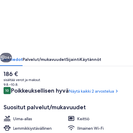
Iliessa
by
GHH
valokuvagalleria
llinen
Seuraava
34+
Yleistiedot
Palvelut/mukavuudet
Sijainti
Käytännöt
Nykyinen
186 €
hinta
sisältää verot ja maksut
on
9.8.–10.8.
186 €
Arvostelut
Poikkeuksellisen hyvä
10
Näytä kaikki 2 arvostelua
10 kautta 10.
Suositut palvelut/mukavuudet
Uima-allas
Keittiö
Terassi/patio
Lemmikkiystävällinen
Ilmainen Wi-Fi