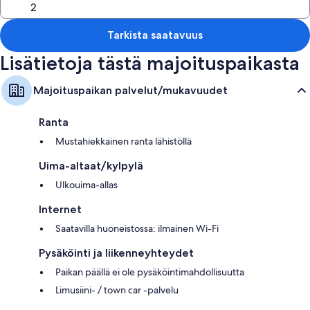
palveluihin kuuluvat muun muassa ilmainen Wi-Fi.
Muihin palveluihin/mukavuuksiin lukeutuvat:
Tarkista saatavuus
Kylpyammeet, hiustenkuivaajat ja sampoot
Lisätietoja tästä majoituspaikasta
Parvekkeet tai patiot, keittonurkkaukset ja minijääkaapit
Majoituspaikan palvelut/mukavuudet
Ranta
Mustahiekkainen ranta lähistöllä
Uima-altaat/kylpylä
Ulkouima-allas
Internet
Saatavilla huoneistossa: ilmainen Wi-Fi
Pysäköinti ja liikenneyhteydet
Paikan päällä ei ole pysäköintimahdollisuutta
Limusiini- / town car -palvelu