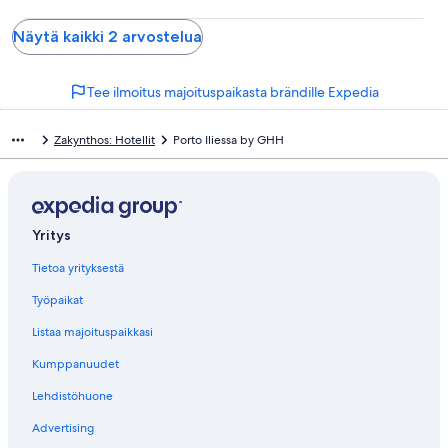
Näytä kaikki 2 arvostelua
Tee ilmoitus majoituspaikasta brändille Expedia
Zakynthos: Hotellit
Porto Iliessa by GHH
Yritys
Tietoa yrityksestä
Työpaikat
Listaa majoituspaikkasi
Kumppanuudet
Lehdistöhuone
Advertising