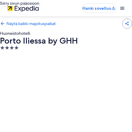
Siirry sivun pääosioon
Hanki sovellus
Näytä kaikki majoituspaikat
Huoneistohotelli
Porto Iliessa by GHH
4.0
tähden
majoituspaikka
Majoituspaikan
Porto