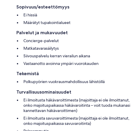
Sopivuus/esteettömyys
Ei hissiä
Määrätyt tupakointialueet
Palvelut ja mukavuudet
Concierge-palvelut
Matkatavarasäilytys
Siivouspalvelu kerran vierailun aikana
Vastaanotto avoinna ympäri vuorokauden
Tekemistä
Polkupyörien vuokrausmahdollisuus lähistöllä
Turvallisuusominaisuudet
Ei ilmoitusta häkävaroittimesta (majoittaja ei ole ilmoittanut,
onko majoituspaikassa häkävaroitinta – voit tuoda mukanasi
kannettavan häkävaroittimen)
Ei ilmoitusta savuvaroittimesta (majoittaja ei ole ilmoittanut,
onko majoituspaikassa savuvaroitinta)