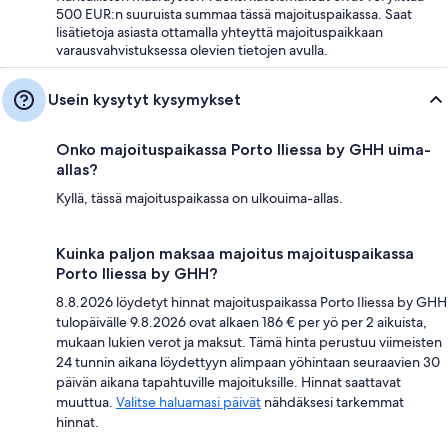
500 EUR:n suuruista summaa tässä majoituspaikassa. Saat
lisätietoja asiasta ottamalla yhteyttä majoituspaikkaan
varausvahvistuksessa olevien tietojen avulla.
Usein kysytyt kysymykset
Onko majoituspaikassa Porto Iliessa by GHH uima-
allas?
Kyllä, tässä majoituspaikassa on ulkouima-allas.
Kuinka paljon maksaa majoitus majoituspaikassa
Porto Iliessa by GHH?
8.8.2026 löydetyt hinnat majoituspaikassa Porto Iliessa by GHH
tulopäivälle 9.8.2026 ovat alkaen 186 € per yö per 2 aikuista,
mukaan lukien verot ja maksut. Tämä hinta perustuu viimeisten
24 tunnin aikana löydettyyn alimpaan yöhintaan seuraavien 30
päivän aikana tapahtuville majoituksille. Hinnat saattavat
muuttua.
Valitse haluamasi päivät
nähdäksesi tarkemmat
hinnat.